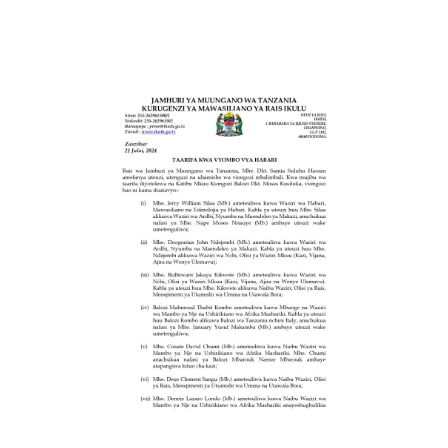
Kupangiwa
Majukumu
Mengine