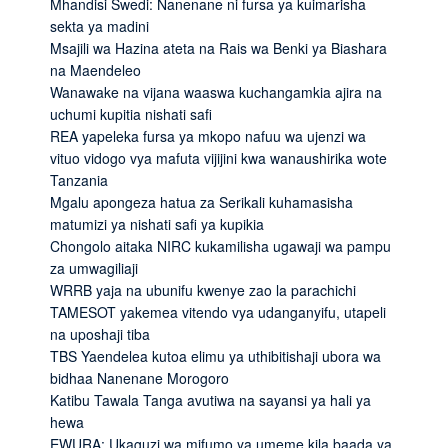
Mhandisi Swedi: Nanenane ni fursa ya kuimarisha
sekta ya madini
Msajili wa Hazina ateta na Rais wa Benki ya Biashara
na Maendeleo
Wanawake na vijana waaswa kuchangamkia ajira na
uchumi kupitia nishati safi
REA yapeleka fursa ya mkopo nafuu wa ujenzi wa
vituo vidogo vya mafuta vijijini kwa wanaushirika wote
Tanzania
Mgalu apongeza hatua za Serikali kuhamasisha
matumizi ya nishati safi ya kupikia
Chongolo aitaka NIRC kukamilisha ugawaji wa pampu
za umwagiliaji
WRRB yaja na ubunifu kwenye zao la parachichi
TAMESOT yakemea vitendo vya udanganyifu, utapeli
na uposhaji tiba
TBS Yaendelea kutoa elimu ya uthibitishaji ubora wa
bidhaa Nanenane Morogoro
Katibu Tawala Tanga avutiwa na sayansi ya hali ya
hewa
EWURA: Ukaguzi wa mifumo ya umeme kila baada ya