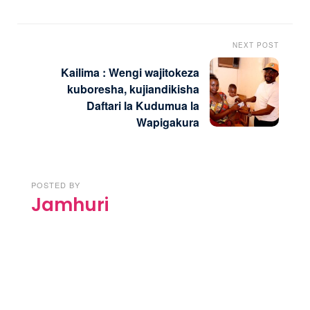
NEXT POST
Kailima : Wengi wajitokeza
kuboresha, kujiandikisha
Daftari la Kudumua la
Wapigakura
POSTED BY
Jamhuri