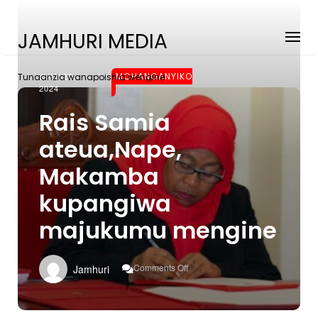
JAMHURI MEDIA
JULY 22,
MCHANGANYIKO
Tunaanzia wanapoishia wengine
2024
Rais Samia
ateua,Nape,
Makamba
kupangiwa
majukumu mengine
On
Comments Off
Jamhuri
Rais
Samia
Ateua,Nape,
Makamba