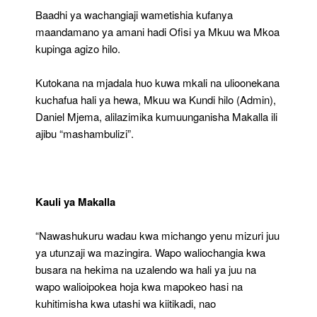
Baadhi ya wachangiaji wametishia kufanya
maandamano ya amani hadi Ofisi ya Mkuu wa Mkoa
kupinga agizo hilo.
Kutokana na mjadala huo kuwa mkali na ulioonekana
kuchafua hali ya hewa, Mkuu wa Kundi hilo (Admin),
Daniel Mjema, alilazimika kumuunganisha Makalla ili
ajibu “mashambulizi”.
Kauli ya Makalla
“Nawashukuru wadau kwa michango yenu mizuri juu
ya utunzaji wa mazingira. Wapo waliochangia kwa
busara na hekima na uzalendo wa hali ya juu na
wapo walioipokea hoja kwa mapokeo hasi na
kuhitimisha kwa utashi wa kiitikadi, nao