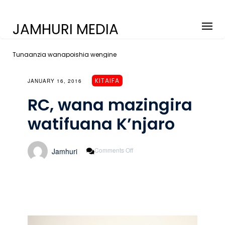
JAMHURI MEDIA
Tunaanzia wanapoishia wengine
KITAIFA
JANUARY 16, 2016
RC, wana mazingira
watifuana K’njaro
On
Comments Off
Jamhuri
RC,
Wana
Mazingira
Watifuana
K’njaro