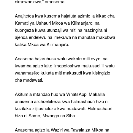
nimewaelewa,” amesema.
Anajitetea kwa kusema hajafuta azimio la kikao cha
Kamati ya Ushauri Mkoa wa Kilimanjaro; na
kuongeza kuwa utunzaji wa miti na mazingira ni
ajenda endelevu na imekuwa na manufaa makubwa
katika Mkoa wa Kilimanjaro.
Anasema hajaruhusu watu wakate miti ovyo; na
kwamba agizo lake limepotoshwa makusudi ili watu
wahamasike kukata miti makusudi kwa kisingizio
cha madawati.
Akitumia mtandao huo wa WhatsApp, Makallla
anasema alichoelekeza kwa halmashauri hizo ni
kuzitaka zijitosheleze kwa madawati. Halmashauri
hizo ni Same, Mwanga na Siha.
Anasema agizo la Waziri wa Tawala za Mikoa na