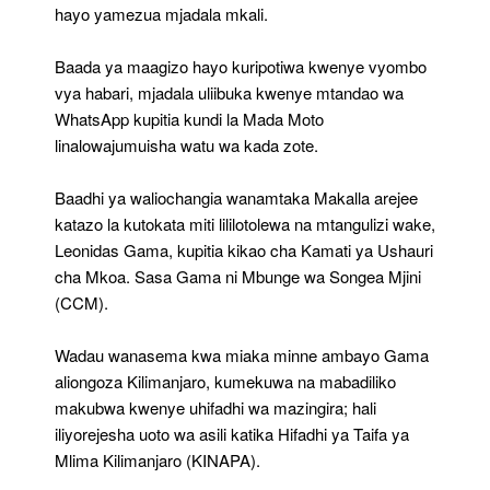
hayo yamezua mjadala mkali.
Baada ya maagizo hayo kuripotiwa kwenye vyombo
vya habari, mjadala uliibuka kwenye mtandao wa
WhatsApp kupitia kundi la Mada Moto
linalowajumuisha watu wa kada zote.
Baadhi ya waliochangia wanamtaka Makalla arejee
katazo la kutokata miti lililotolewa na mtangulizi wake,
Leonidas Gama, kupitia kikao cha Kamati ya Ushauri
cha Mkoa. Sasa Gama ni Mbunge wa Songea Mjini
(CCM).
Wadau wanasema kwa miaka minne ambayo Gama
aliongoza Kilimanjaro, kumekuwa na mabadiliko
makubwa kwenye uhifadhi wa mazingira; hali
iliyorejesha uoto wa asili katika Hifadhi ya Taifa ya
Mlima Kilimanjaro (KINAPA).