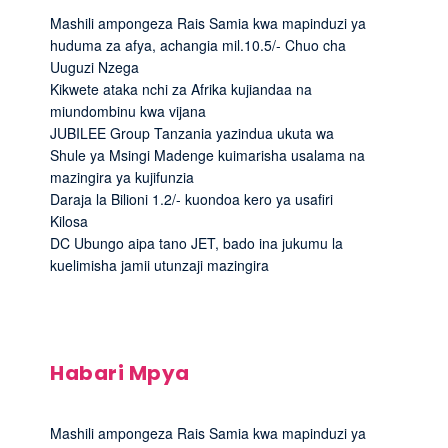
Mashili ampongeza Rais Samia kwa mapinduzi ya
huduma za afya, achangia mil.10.5/- Chuo cha
Uuguzi Nzega
Kikwete ataka nchi za Afrika kujiandaa na
miundombinu kwa vijana
JUBILEE Group Tanzania yazindua ukuta wa
Shule ya Msingi Madenge kuimarisha usalama na
mazingira ya kujifunzia
Daraja la Bilioni 1.2/- kuondoa kero ya usafiri
Kilosa
DC Ubungo aipa tano JET, bado ina jukumu la
kuelimisha jamii utunzaji mazingira
Habari Mpya
Mashili ampongeza Rais Samia kwa mapinduzi ya