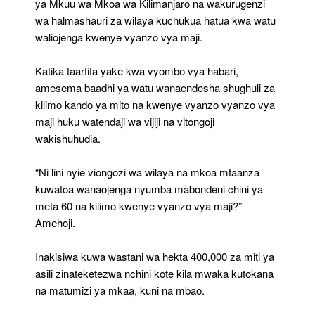
ya Mkuu wa Mkoa wa Kilimanjaro na wakurugenzi
wa halmashauri za wilaya kuchukua hatua kwa watu
waliojenga kwenye vyanzo vya maji.
Katika taartifa yake kwa vyombo vya habari,
amesema baadhi ya watu wanaendesha shughuli za
kilimo kando ya mito na kwenye vyanzo vyanzo vya
maji huku watendaji wa vijiji na vitongoji
wakishuhudia.
“Ni lini nyie viongozi wa wilaya na mkoa mtaanza
kuwatoa wanaojenga nyumba mabondeni chini ya
meta 60 na kilimo kwenye vyanzo vya maji?”
Amehoji.
Inakisiwa kuwa wastani wa hekta 400,000 za miti ya
asili zinateketezwa nchini kote kila mwaka kutokana
na matumizi ya mkaa, kuni na mbao.