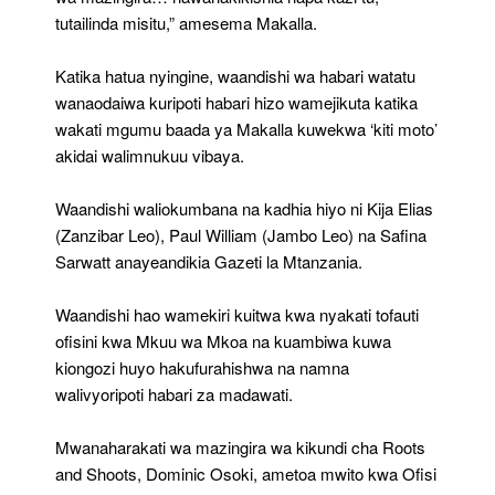
tutailinda misitu,” amesema Makalla.
Katika hatua nyingine, waandishi wa habari watatu
wanaodaiwa kuripoti habari hizo wamejikuta katika
wakati mgumu baada ya Makalla kuwekwa ‘kiti moto’
akidai walimnukuu vibaya.
Waandishi waliokumbana na kadhia hiyo ni Kija Elias
(Zanzibar Leo), Paul William (Jambo Leo) na Safina
Sarwatt anayeandikia Gazeti la Mtanzania.
Waandishi hao wamekiri kuitwa kwa nyakati tofauti
ofisini kwa Mkuu wa Mkoa na kuambiwa kuwa
kiongozi huyo hakufurahishwa na namna
walivyoripoti habari za madawati.
Mwanaharakati wa mazingira wa kikundi cha Roots
and Shoots, Dominic Osoki, ametoa mwito kwa Ofisi