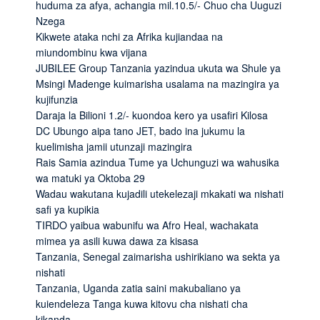
huduma za afya, achangia mil.10.5/- Chuo cha Uuguzi
Nzega
Kikwete ataka nchi za Afrika kujiandaa na
miundombinu kwa vijana
JUBILEE Group Tanzania yazindua ukuta wa Shule ya
Msingi Madenge kuimarisha usalama na mazingira ya
kujifunzia
Daraja la Bilioni 1.2/- kuondoa kero ya usafiri Kilosa
DC Ubungo aipa tano JET, bado ina jukumu la
kuelimisha jamii utunzaji mazingira
Rais Samia azindua Tume ya Uchunguzi wa wahusika
wa matuki ya Oktoba 29
Wadau wakutana kujadili utekelezaji mkakati wa nishati
safi ya kupikia
TIRDO yaibua wabunifu wa Afro Heal, wachakata
mimea ya asili kuwa dawa za kisasa
Tanzania, Senegal zaimarisha ushirikiano wa sekta ya
nishati
Tanzania, Uganda zatia saini makubaliano ya
kuiendeleza Tanga kuwa kitovu cha nishati cha
kikanda