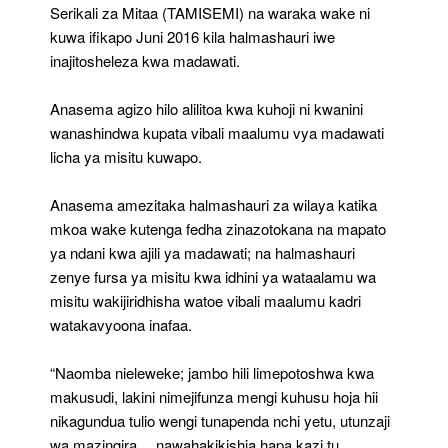
Serikali za Mitaa (TAMISEMI) na waraka wake ni
kuwa ifikapo Juni 2016 kila halmashauri iwe
inajitosheleza kwa madawati.
Anasema agizo hilo alilitoa kwa kuhoji ni kwanini
wanashindwa kupata vibali maalumu vya madawati
licha ya misitu kuwapo.
Anasema amezitaka halmashauri za wilaya katika
mkoa wake kutenga fedha zinazotokana na mapato
ya ndani kwa ajili ya madawati; na halmashauri
zenye fursa ya misitu kwa idhini ya wataalamu wa
misitu wakijiridhisha watoe vibali maalumu kadri
watakavyoona inafaa.
“Naomba nieleweke; jambo hili limepotoshwa kwa
makusudi, lakini nimejifunza mengi kuhusu hoja hii
nikagundua tulio wengi tunapenda nchi yetu, utunzaji
wa mazingira… nawahakikishia hapa kazi tu,