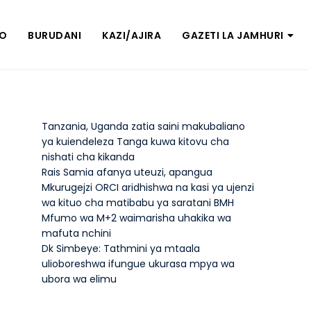
ZO
BURUDANI
KAZI/AJIRA
GAZETI LA JAMHURI
Tanzania, Uganda zatia saini makubaliano
ya kuiendeleza Tanga kuwa kitovu cha
nishati cha kikanda
Rais Samia afanya uteuzi, apangua
Mkurugejzi ORCI aridhishwa na kasi ya ujenzi
wa kituo cha matibabu ya saratani BMH
Mfumo wa M+2 waimarisha uhakika wa
mafuta nchini
Dk Simbeye: Tathmini ya mtaala
ulioboreshwa ifungue ukurasa mpya wa
ubora wa elimu