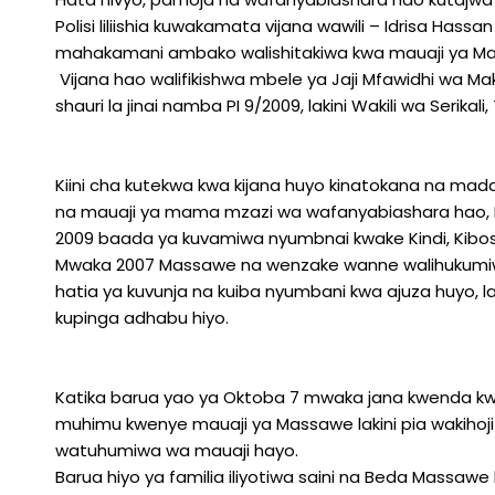
Polisi liliishia kuwakamata vijana wawili – Idrisa Hass
mahakamani ambako walishitakiwa kwa mauaji ya M
Vijana hao walifikishwa mbele ya Jaji Mfawidhi wa M
shauri la jinai namba PI 9/2009, lakini Wakili wa Serika
Kiini cha kutekwa kwa kijana huyo kinatokana na m
na mauaji ya mama mzazi wa wafanyabiashara hao, Ma
2009 baada ya kuvamiwa nyumbnai kwake Kindi, Kibo
Mwaka 2007 Massawe na wenzake wanne walihukumiwa
hatia ya kuvunja na kuiba nyumbani kwa ajuza huyo, 
kupinga adhabu hiyo.
Katika barua yao ya Oktoba 7 mwaka jana kwenda kwa
muhimu kwenye mauaji ya Massawe lakini pia wakihoji
watuhumiwa wa mauaji hayo.
Barua hiyo ya familia iliyotiwa saini na Beda Massaw