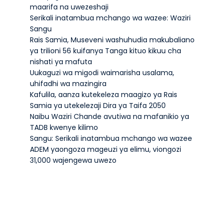
maarifa na uwezeshaji
Serikali inatambua mchango wa wazee: Waziri
Sangu
Rais Samia, Museveni washuhudia makubaliano
ya trilioni 56 kuifanya Tanga kituo kikuu cha
nishati ya mafuta
Uukaguzi wa migodi waimarisha usalama,
uhifadhi wa mazingira
Kafulila, aanza kutekeleza maagizo ya Rais
Samia ya utekelezaji Dira ya Taifa 2050
Naibu Waziri Chande avutiwa na mafanikio ya
TADB kwenye kilimo
Sangu: Serikali inatambua mchango wa wazee
ADEM yaongoza mageuzi ya elimu, viongozi
31,000 wajengewa uwezo