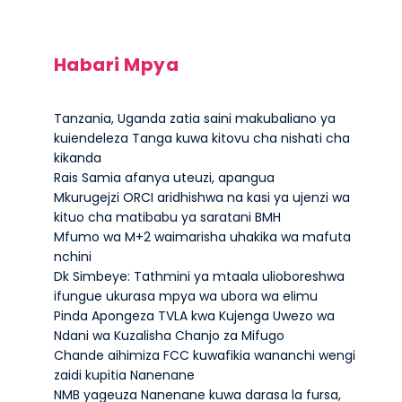
Habari Mpya
Tanzania, Uganda zatia saini makubaliano ya
kuiendeleza Tanga kuwa kitovu cha nishati cha
kikanda
Rais Samia afanya uteuzi, apangua
Mkurugejzi ORCI aridhishwa na kasi ya ujenzi wa
kituo cha matibabu ya saratani BMH
Mfumo wa M+2 waimarisha uhakika wa mafuta
nchini
Dk Simbeye: Tathmini ya mtaala ulioboreshwa
ifungue ukurasa mpya wa ubora wa elimu
Pinda Apongeza TVLA kwa Kujenga Uwezo wa
Ndani wa Kuzalisha Chanjo za Mifugo
Chande aihimiza FCC kuwafikia wananchi wengi
zaidi kupitia Nanenane
NMB yageuza Nanenane kuwa darasa la fursa,