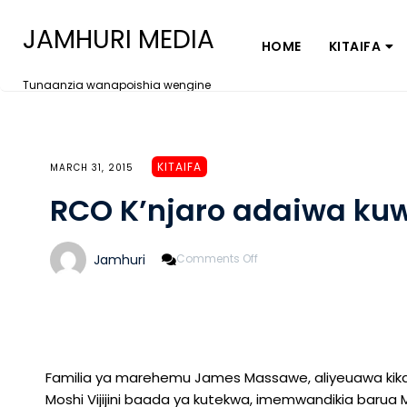
JAMHURI MEDIA
HOME
KITAIFA
Tunaanzia wanapoishia wengine
KITAIFA
MARCH 31, 2015
RCO K’njaro adaiwa ku
On
Jamhuri
Comments Off
RCO
K’njaro
Adaiwa
Kuwalinda
Wauaji
Familia ya marehemu James Massawe, aliyeuawa kikatili 
Moshi Vijijini baada ya kutekwa, imemwandikia barua M