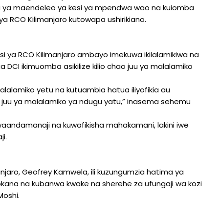
u ya maendeleo ya kesi ya mpendwa wao na kuiomba
ya RCO Kilimanjaro kutowapa ushirikiano.
i ya RCO Kilimanjaro ambayo imekuwa ikilalamikiwa na
 DCI ikimuomba asikilize kilio chao juu ya malalamiko
alamiko yetu na kutuambia hatua iliyofikia au
ka juu ya malalamiko ya ndugu yatu,” inasema sehemu
 waandamanaji na kuwafikisha mahakamani, lakini iwe
i.
njaro, Geofrey Kamwela, ili kuzungumzia hatima ya
kutokana na kubanwa kwake na sherehe za ufungaji wa kozi
Moshi.