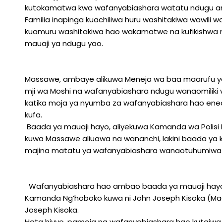
kutokamatwa kwa wafanyabiashara watatu ndugu amb
Familia inapinga kuachiliwa huru washitakiwa wawili wa
kuamuru washitakiwa hao wakamatwe na kufikishwa m
mauaji ya ndugu yao.
Massawe, ambaye alikuwa Meneja wa baa maarufu ya 
mji wa Moshi na wafanyabiashara ndugu wanaomiliki v
katika moja ya nyumba za wafanyabiashara hao ene
kufa.
Baada ya mauaji hayo, aliyekuwa Kamanda wa Polisi 
kuwa Massawe aliuawa na wananchi, lakini baada ya ke
majina matatu ya wafanyabiashara wanaotuhumiwa 
Wafanyabiashara hao ambao baada ya mauaji hayo wa
Kamanda Ng’hoboko kuwa ni John Joseph Kisoka (Ma
Joseph Kisoka.
Hata hivyo, pamoja na wafanyabiashara hao kutajwa