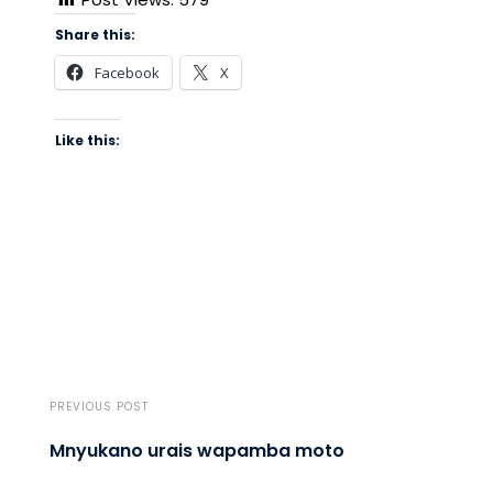
Share this:
Facebook
X
Like this:
PREVIOUS POST
Mnyukano urais wapamba moto