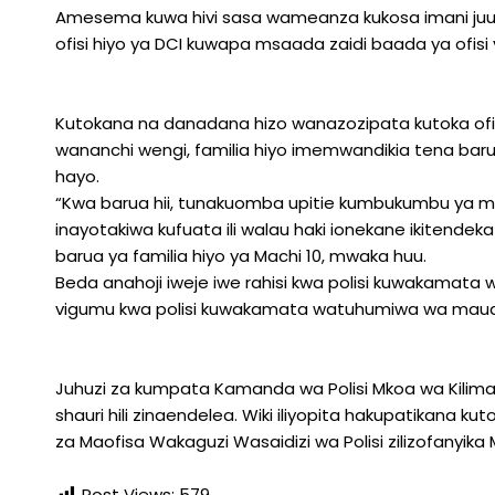
Amesema kuwa hivi sasa wameanza kukosa imani ju
ofisi hiyo ya DCI kuwapa msaada zaidi baada ya ofisi 
Kutokana na danadana hizo wanazozipata kutoka ofis
wananchi wengi, familia hiyo imemwandikia tena barua
hayo.
“Kwa barua hii, tunakuomba upitie kumbukumbu ya mal
inayotakiwa kufuata ili walau haki ionekane ikitende
barua ya familia hiyo ya Machi 10, mwaka huu.
Beda anahoji iweje iwe rahisi kwa polisi kuwakamata
vigumu kwa polisi kuwakamata watuhumiwa wa mauaj
Juhuzi za kumpata Kamanda wa Polisi Mkoa wa Kilima
shauri hili zinaendelea. Wiki iliyopita hakupatikana 
za Maofisa Wakaguzi Wasaidizi wa Polisi zilizofanyika 
Post Views:
579