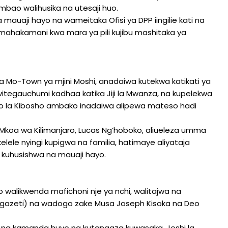
ao walihusika na utesaji huo.
 mauaji hayo na wameitaka Ofisi ya DPP iingilie kati na
ahakamani kwa mara ya pili kujibu mashitaka ya
Mo-Town ya mjini Moshi, anadaiwa kutekwa katikati ya
itegauchumi kadhaa katika Jiji la Mwanza, na kupelekwa
o la Kibosho ambako inadaiwa alipewa mateso hadi
Mkoa wa Kilimanjaro, Lucas Ng’hoboko, aliueleza umma
lele nyingi kupigwa na familia, hatimaye aliyataja
kuhusishwa na mauaji hayo.
likwenda mafichoni nje ya nchi, walitajwa na
gazeti) na wadogo zake Musa Joseph Kisoka na Deo
 na kamanda huyo na kutangaza kuwasaka, Jeshi la