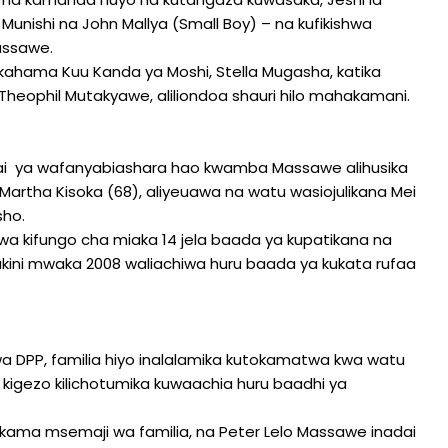
an Munishi na John Mallya (Small Boy) – na kufikishwa
assawe.
akahama Kuu Kanda ya Moshi, Stella Mugasha, katika
li, Theophil Mutakyawe, aliliondoa shauri hilo mahakamani.
adai ya wafanyabiashara hao kwamba Massawe alihusika
rtha Kisoka (68), aliyeuawa na watu wasiojulikana Mei
sho.
 kifungo cha miaka 14 jela baada ya kupatikana na
lakini mwaka 2008 waliachiwa huru baada ya kukata rufaa
 DPP, familia hiyo inalalamika kutokamatwa kwa watu
 kigezo kilichotumika kuwaachia huru baadhi ya
e kama msemaji wa familia, na Peter Lelo Massawe inadai