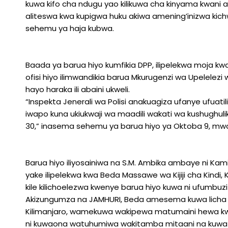
kuwa kifo cha ndugu yao kilikuwa cha kinyama kwani
aliteswa kwa kupigwa huku akiwa amening’inizwa kichw
sehemu ya haja kubwa.
Baada ya barua hiyo kumfikia DPP, ilipelekwa moja kwa
ofisi hiyo ilimwandikia barua Mkurugenzi wa Upelelezi
hayo haraka ili abaini ukweli.
“Inspekta Jenerali wa Polisi anakuagiza ufanye ufuatilia
iwapo kuna ukiukwaji wa maadili wakati wa kushughuli
30,” inasema sehemu ya barua hiyo ya Oktoba 9, mwa
Barua hiyo iliyosainiwa na S.M. Ambika ambaye ni Kam
yake ilipelekwa kwa Beda Massawe wa Kijiji cha Kindi, Ki
kile kilichoelezwa kwenye barua hiyo kuwa ni ufumbuzi
Akizungumza na JAMHURI, Beda amesema kuwa licha 
Kilimanjaro, wamekuwa wakipewa matumaini hewa kwa
ni kuwaona watuhumiwa wakitamba mitaani na kuwatol