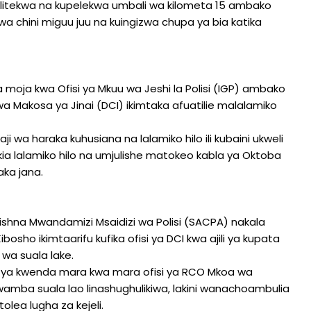
 alitekwa na kupelekwa umbali wa kilometa 15 ambako
a chini miguu juu na kuingizwa chupa ya bia katika
 moja kwa Ofisi ya Mkuu wa Jeshi la Polisi (IGP) ambako
 wa Makosa ya Jinai (DCI) ikimtaka afuatilie malalamiko
ji wa haraka kuhusiana na lalamiko hilo ili kubaini ukweli
kia lalamiko hilo na umjulishe matokeo kabla ya Oktoba
ka jana.
ishna Mwandamizi Msaidizi wa Polisi (SACPA) nakala
bosho ikimtaarifu kufika ofisi ya DCI kwa ajili ya kupata
 wa suala lake.
ya kwenda mara kwa mara ofisi ya RCO Mkoa wa
mba suala lao linashughulikiwa, lakini wanachoambulia
ea lugha za kejeli.