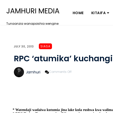
JAMHURI MEDIA
HOME
KITAIFA
Tunaanzia wanapoishia wengine
SIASA
JULY 30, 2013
RPC ‘atumika’ kuchang
On
Jamhuri
Comments Off
RPC
‘atumika’
Kuchangisha
Rushwa
* Watendaji wadaiwa kutumia jina lake kula rushwa kwa walim