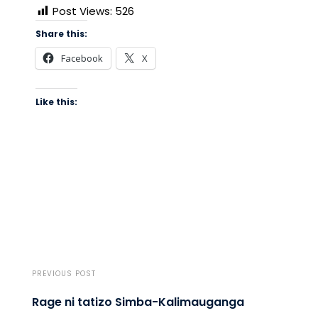
Post Views:
526
Share this:
Facebook
X
Like this:
PREVIOUS POST
Rage ni tatizo Simba-Kalimauganga