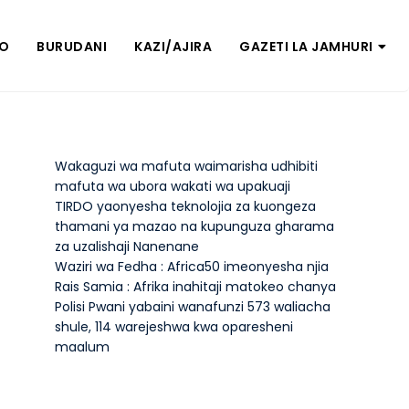
ZO
BURUDANI
KAZI/AJIRA
GAZETI LA JAMHURI
Wakaguzi wa mafuta waimarisha udhibiti
mafuta wa ubora wakati wa upakuaji
TIRDO yaonyesha teknolojia za kuongeza
thamani ya mazao na kupunguza gharama
za uzalishaji Nanenane
Waziri wa Fedha : Africa50 imeonyesha njia
Rais Samia : Afrika inahitaji matokeo chanya
Polisi Pwani yabaini wanafunzi 573 waliacha
shule, 114 warejeshwa kwa oparesheni
maalum