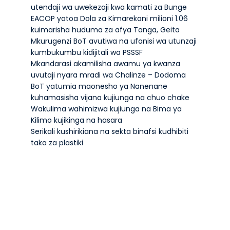
utendaji wa uwekezaji kwa kamati za Bunge
EACOP yatoa Dola za Kimarekani milioni 1.06
kuimarisha huduma za afya Tanga, Geita
Mkurugenzi BoT avutiwa na ufanisi wa utunzaji
kumbukumbu kidijitali wa PSSSF
Mkandarasi akamilisha awamu ya kwanza
uvutaji nyara mradi wa Chalinze – Dodoma
BoT yatumia maonesho ya Nanenane
kuhamasisha vijana kujiunga na chuo chake
Wakulima wahimizwa kujiunga na Bima ya
Kilimo kujikinga na hasara
Serikali kushirikiana na sekta binafsi kudhibiti
taka za plastiki