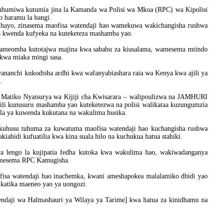
tuhumiwa kutumia jina la Kamanda wa Polisi wa Mkoa (RPC) wa Kipolisi
 haramu la bangi.
o hayo, zinasema maofisa watendaji hao wamekuwa wakichangisha rushwa
 kwenda kufyeka na kuteketeza mashamba yao.
ameomba kutotajwa majina kwa sababu za kiusalama, wamesema mtindo
 kwa miaka mingi sasa.
anchi kukodisha ardhi kwa wafanyabiashara raia wa Kenya kwa ajili ya
.
a Matiko Nyaisurya wa Kijiji cha Kwisarara – walipoulizwa na JAMHURI
ili kunusuru mashamba yao kuteketezwa na polisi walikataa kuzungumzia
la ya kuwenda kukutana na wakulima husika.
husu tuhuma za kuwatuma maofisa watendaji hao kuchangisha rushwa
ahidi kufuatilia kwa kina suala hilo na kuchukua hatua stahiki.
a lengo la kujipatia fedha kutoka kwa wakulima hao, wakiwadanganya
 amesema RPC Kamugisha.
isa watendaji hao inachemka, kwani ameshapokea malalamiko dhidi yao
 katika maeneo yao ya uongozi.
tendaji wa Halmashauri ya Wilaya ya Tarime] kwa hatua za kinidhamu na