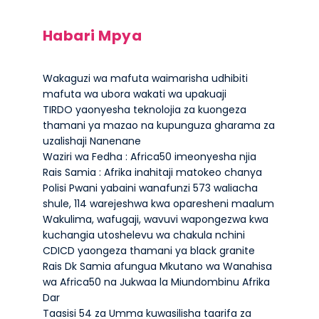
Habari Mpya
Wakaguzi wa mafuta waimarisha udhibiti
mafuta wa ubora wakati wa upakuaji
TIRDO yaonyesha teknolojia za kuongeza
thamani ya mazao na kupunguza gharama za
uzalishaji Nanenane
Waziri wa Fedha : Africa50 imeonyesha njia
Rais Samia : Afrika inahitaji matokeo chanya
Polisi Pwani yabaini wanafunzi 573 waliacha
shule, 114 warejeshwa kwa oparesheni maalum
Wakulima, wafugaji, wavuvi wapongezwa kwa
kuchangia utoshelevu wa chakula nchini
CDICD yaongeza thamani ya black granite
Rais Dk Samia afungua Mkutano wa Wanahisa
wa Africa50 na Jukwaa la Miundombinu Afrika
Dar
Taasisi 54 za Umma kuwasilisha taarifa za