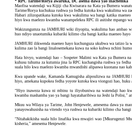
* RPC Tarime/Rorya awaruka, DC asema dawa yao inachemka
Maofisa watendaji wa Kijiji cha Kwisarara na Kata ya Bumera wana
Tarime/Rorya kuchukua rushwa ya fedha kutoka kwa wakulima wa zao
Habari zilizopatikana kutoka kwa wakulima wa bangi katika maene
hiyo kwa maelezo kwamba wanampelekea RPC ili asitishe mpango wa
Wakizungumza na JAMHURI wiki iliyopita, wakulima hao ambao w
huo ndiyo unaotumika kubariki kilimo cha bangi katika maeneo hayo
JAMHURI ilikwenda maeneo hayo kuchunguza ukubwa wa tatizo la wan
kulima zao la bangi linalosemekana kuwa na soko kubwa nchini humo
Hata hivyo, watendaji hao – Sospeter Malimi wa Kata ya Bumera n
kuhusu tuhuma za kutumia jina la RPC kuchangisha rushwa ya fedha 
suala hilo kwa maelezo kwamba mwandishi alipaswa kuonana nao kab
Kwa upande wake, Kamanda Kamugisha alipoulizwa na JAMHURI ku
hiyo, amekana kupokea fedha yoyote kutoka kwa viongozi hao, huku aki
“Hiyo inaweza kuwa ni mbinu tu iliyobuniwa na watendaji hao kw
kwamba mashamba yao ya bangi hayataharibiwa na Jeshi la Polisi,”
Mkuu wa Wilaya ya Tarime, John Henjewele, amesema dawa ya maof
yanayowahusisha na vitendo vya rushwa na kubariki kilimo cha bangi
“Nitahakikisha suala hilo linafika kwa mwajiri wao [Mkurugenzi M
kisheria,” amesema Henjewele.