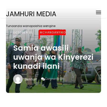
JAMHURI MEDIA
Tunaanzia wanapoishia wengine
OCTOBER 22,
MCHANGANYIKO
2025
Samia awasili
uwanja wa Kinyerezi
kunadi ilani
On
Comments Off
Jamhuri
Samia
Awasili
Uwanja
Wa
Kinyerezi
Kunadi