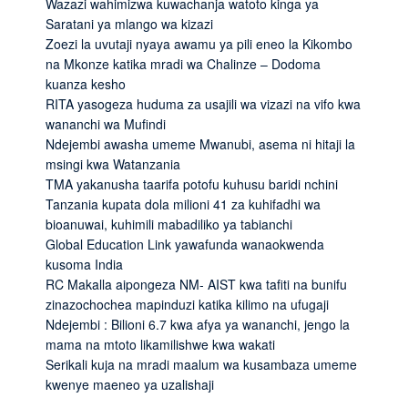
Wazazi wahimizwa kuwachanja watoto kinga ya
Saratani ya mlango wa kizazi
Zoezi la uvutaji nyaya awamu ya pili eneo la Kikombo
na Mkonze katika mradi wa Chalinze – Dodoma
kuanza kesho
RITA yasogeza huduma za usajili wa vizazi na vifo kwa
wananchi wa Mufindi
Ndejembi awasha umeme Mwanubi, asema ni hitaji la
msingi kwa Watanzania
TMA yakanusha taarifa potofu kuhusu baridi nchini
Tanzania kupata dola milioni 41 za kuhifadhi wa
bioanuwai, kuhimili mabadiliko ya tabianchi
Global Education Link yawafunda wanaokwenda
kusoma India
RC Makalla aipongeza NM- AIST kwa tafiti na bunifu
zinazochochea mapinduzi katika kilimo na ufugaji
Ndejembi : Bilioni 6.7 kwa afya ya wananchi, jengo la
mama na mtoto likamilishwe kwa wakati
Serikali kuja na mradi maalum wa kusambaza umeme
kwenye maeneo ya uzalishaji