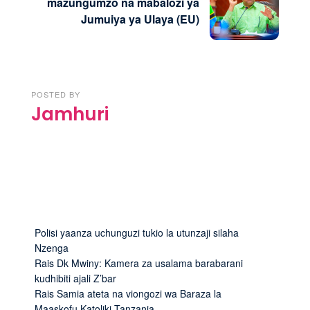
mazungumzo na mabalozi ya
Jumuiya ya Ulaya (EU)
POSTED BY
Jamhuri
Polisi yaanza uchunguzi tukio la utunzaji silaha
Nzenga
Rais Dk Mwiny: Kamera za usalama barabarani
kudhibiti ajali Z’bar
Rais Samia ateta na viongozi wa Baraza la
Maaskofu Katoliki Tanzania