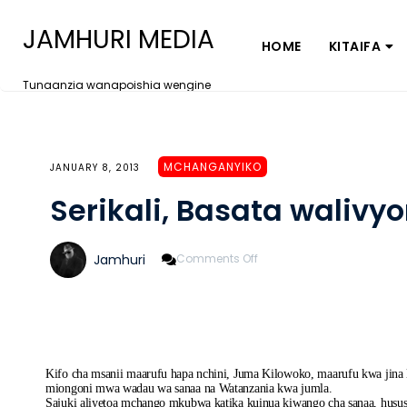
JAMHURI MEDIA
HOME
KITAIFA
Tunaanzia wanapoishia wengine
MCHANGANYIKO
JANUARY 8, 2013
Serikali, Basata walivyo
On
Jamhuri
Comments Off
Serikali,
Basata
Walivyomlilia
Sajuki
Kifo cha msanii maarufu hapa nchini, Juma Kilowoko, maarufu kwa jina 
miongoni mwa wadau wa sanaa na Watanzania kwa jumla.
Sajuki aliyetoa mchango mkubwa katika kuinua kiwango cha sanaa, hususa