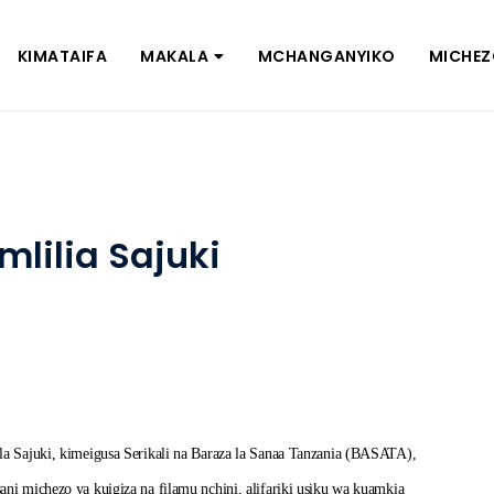
KIMATAIFA
MAKALA
MCHANGANYIKO
MICHE
mlilia Sajuki
la Sajuki, kimeigusa Serikali na Baraza la Sanaa Tanzania (BASATA),
ni michezo ya kuigiza na filamu nchini, alifariki usiku wa kuamkia