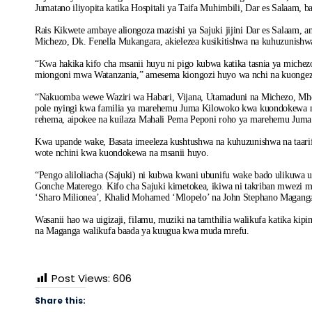
Jumatano iliyopita katika Hospitali ya Taifa Muhimbili, Dar es Salaam
Rais Kikwete ambaye aliongoza mazishi ya Sajuki jijini Dar es Salaam,
Michezo, Dk. Fenella Mukangara, akielezea kusikitishwa na kuhuzunishw
“Kwa hakika kifo cha msanii huyu ni pigo kubwa katika tasnia ya miche
miongoni mwa Watanzania,” amesema kiongozi huyo wa nchi na kuongez
“Nakuomba wewe Waziri wa Habari, Vijana, Utamaduni na Michezo, Mhes
pole nyingi kwa familia ya marehemu Juma Kilowoko kwa kuondokew
rehema, aipokee na kuilaza Mahali Pema Peponi roho ya marehemu Juma
Kwa upande wake, Basata imeeleza kushtushwa na kuhuzunishwa na taarif
wote nchini kwa kuondokewa na msanii huyo.
“Pengo aliloliacha (Sajuki) ni kubwa kwani ubunifu wake bado ulikuwa un
Gonche Materego. Kifo cha Sajuki kimetokea, ikiwa ni takriban mwezi m
‘Sharo Milionea’, Khalid Mohamed ‘Mlopelo’ na John Stephano Magang
Wasanii hao wa uigizaji, filamu, muziki na tamthilia walikufa katika kipi
na Maganga walikufa baada ya kuugua kwa muda mrefu.
Post Views:
606
Share this: