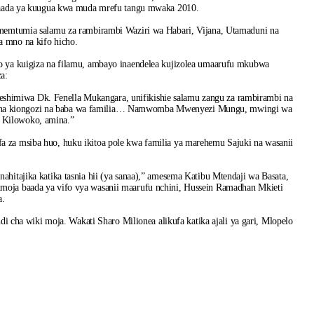
, baada ya kuugua kwa muda mrefu tangu mwaka 2010.
 amemtumia salamu za rambirambi Waziri wa Habari, Vijana, Utamaduni na
a mno na kifo hicho.
zo ya kuigiza na filamu, ambayo inaendelea kujizolea umaarufu mkubwa
a:
himiwa Dk. Fenella Mukangara, unifikishie salamu zangu za rambirambi na
a na kiongozi na baba wa familia… Namwomba Mwenyezi Mungu, mwingi wa
 Kilowoko, amina.”
a za msiba huo, huku ikitoa pole kwa familia ya marehemu Sajuki na wasanii
ahitajika katika tasnia hii (ya sanaa),” amesema Katibu Mtendaji wa Basata,
moja baada ya vifo vya wasanii maarufu nchini, Hussein Ramadhan Mkieti
a.
ndi cha wiki moja. Wakati Sharo Milionea alikufa katika ajali ya gari, Mlopelo