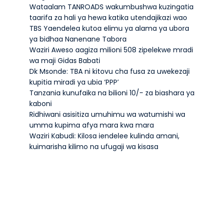
Wataalam TANROADS wakumbushwa kuzingatia
taarifa za hali ya hewa katika utendajikazi wao
TBS Yaendelea kutoa elimu ya alama ya ubora
ya bidhaa Nanenane Tabora
Waziri Aweso aagiza milioni 508 zipelekwe mradi
wa maji Gidas Babati
Dk Msonde: TBA ni kitovu cha fusa za uwekezaji
kupitia miradi ya ubia ‘PPP’
Tanzania kunufaika na bilioni 10/- za biashara ya
kaboni
Ridhiwani asisitiza umuhimu wa watumishi wa
umma kupima afya mara kwa mara
Waziri Kabudi: Kilosa iendelee kulinda amani,
kuimarisha kilimo na ufugaji wa kisasa