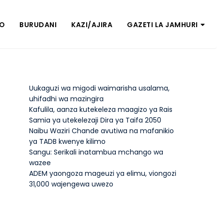
ZO
BURUDANI
KAZI/AJIRA
GAZETI LA JAMHURI
Uukaguzi wa migodi waimarisha usalama,
uhifadhi wa mazingira
Kafulila, aanza kutekeleza maagizo ya Rais
Samia ya utekelezaji Dira ya Taifa 2050
Naibu Waziri Chande avutiwa na mafanikio
ya TADB kwenye kilimo
Sangu: Serikali inatambua mchango wa
wazee
ADEM yaongoza mageuzi ya elimu, viongozi
31,000 wajengewa uwezo