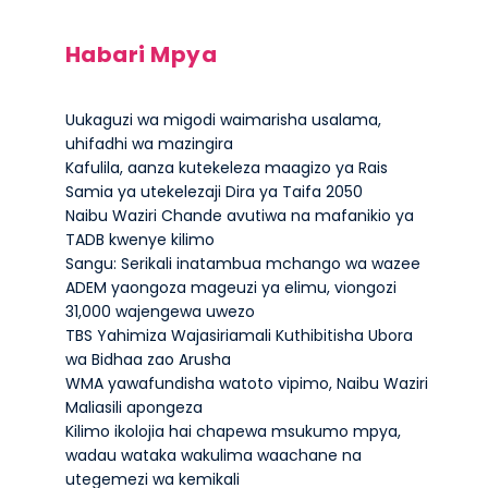
Habari Mpya
Uukaguzi wa migodi waimarisha usalama,
uhifadhi wa mazingira
Kafulila, aanza kutekeleza maagizo ya Rais
Samia ya utekelezaji Dira ya Taifa 2050
Naibu Waziri Chande avutiwa na mafanikio ya
TADB kwenye kilimo
Sangu: Serikali inatambua mchango wa wazee
ADEM yaongoza mageuzi ya elimu, viongozi
31,000 wajengewa uwezo
TBS Yahimiza Wajasiriamali Kuthibitisha Ubora
wa Bidhaa zao Arusha
WMA yawafundisha watoto vipimo, Naibu Waziri
Maliasili apongeza
Kilimo ikolojia hai chapewa msukumo mpya,
wadau wataka wakulima waachane na
utegemezi wa kemikali