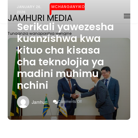
JANUARY 26,
MCHANGANYIKO
2026
JAMHURI MEDIA
Serikali yawezesha
Tunaanzia wanapoishia wengine
kuanzishwa kwa
kituo cha kisasa
cha teknolojia ya
madini muhimu
nchini
On
Comments Off
Jamhuri
Serikali
Yawezesha
Kuanzishwa
Kwa
Kituo
Cha