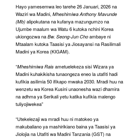
Hayo yamesemwa leo tarehe 26 Januari, 2026 na
Waziri wa Madini,
Mheshimiwa Anthony Mavunde
(Mb)
alipokutana na kufanya mazungumzo na
Ujumbe maalum wa Watu 6 kutoka nchini Korea
ukiongozwa na
Bw. Seong-Jun Cho
ambaye ni
Mtaalam kutoka Taasisi ya Jiosayansi na Rasilimali
Madini ya Korea (KIGAM).
“
Mheshimiwa Rais
ametuelekeza sisi Wizara ya
Madini kuhakikisha tunaongeza eneo la utafiti hadi
kufikia asilimia 50 ifikapo mwaka 2030. Mradi huu na
wenzetu wa Korea Kusini unaonesha wazi dhamira
na adhma ya Serikali yetu katika kufikia malengo
tuliyojiwekea”
“Utekelezaji wa mradi huu ni matokeo ya
makubaliano ya mashirikiano baina ya Taasisi ya
Jiolojia na Utafiti wa Madini Tanzania (GST) na