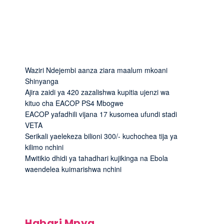
Waziri Ndejembi aanza ziara maalum mkoani
Shinyanga
Ajira zaidi ya 420 zazalishwa kupitia ujenzi wa
kituo cha EACOP PS4 Mbogwe
EACOP yafadhili vijana 17 kusomea ufundi stadi
VETA
Serikali yaelekeza bilioni 300/- kuchochea tija ya
kilimo nchini
Mwitikio dhidi ya tahadhari kujikinga na Ebola
waendelea kuimarishwa nchini
Habari Mpya