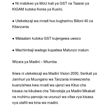
Kisasa
● Ni matokeo ya MoU kati ya GST na Taasisi ya
Cha
KIGAM kutoka Korea ya Kusini,
Teknolojia
Ya
Madini
● Utekelezaji wa mradi huo kugharimu Bilioni 40 za
Muhimu
Kitanzania
Nchini
● Wataalam kutoka GST kujengewa uwezo
● Wachimbaji wadogo kupatiwa Mafunzo malum
Wizara ya Madini – Mtumba
Ikiwa ni utekelezaji wa Madini Vision 2030, Serikali ya
Jamhuri ya Muungano wa Tanzania imewezesha
kuanzishwa kwa mradi wa ujenzi wa Kituo cha
kisasa na kikubwa cha Teknolojia ya Madini Mkakati
na muhimu pamoja na ununuzi wa vifaa vya kisasa
vya utafiti wa kina wa madini.