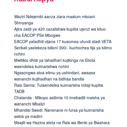
Waziri Ndejembi aanza ziara maalum mkoani
Shinyanga
Ajira zaidi ya 420 zazalishwa kupitia ujenzi wa kituo
cha EACOP PS4 Mbogwe
EACOP yafadhili vijana 17 kusomea ufundi stadi VETA
Serikali yaelekeza bilioni 300/- kuchochea tija ya kilimo
nchini
Mwitikio dhidi ya tahadhari kujikinga na Ebola
waendelea kuimarishwa nchini
Ngasongwa atoa elimu ya ushindani, awaasa
wananchi kujihadhari na bidhaa bandia
Rais Samia: Tutaendelea kuimarisha mitaji kupitia
TADB
Chatanda : Mikopo asilimia 10 imebadili maisha ya
wananchi Mbalizi
Mhandisi Swedi: Nanenane ni fursa ya kuimarisha
sekta ya madini
Msajili wa Hazina ateta na Rais wa Benki ya Biashara