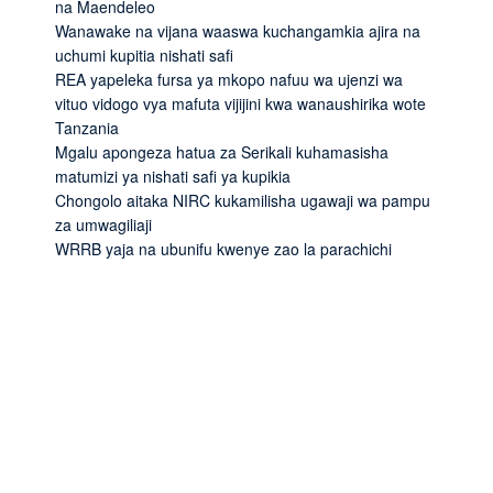
na Maendeleo
Wanawake na vijana waaswa kuchangamkia ajira na
uchumi kupitia nishati safi
REA yapeleka fursa ya mkopo nafuu wa ujenzi wa
vituo vidogo vya mafuta vijijini kwa wanaushirika wote
Tanzania
Mgalu apongeza hatua za Serikali kuhamasisha
matumizi ya nishati safi ya kupikia
Chongolo aitaka NIRC kukamilisha ugawaji wa pampu
za umwagiliaji
WRRB yaja na ubunifu kwenye zao la parachichi