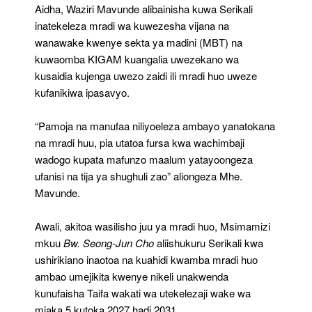
Aidha, Waziri Mavunde alibainisha kuwa Serikali
inatekeleza mradi wa kuwezesha vijana na
wanawake kwenye sekta ya madini (MBT) na
kuwaomba KIGAM kuangalia uwezekano wa
kusaidia kujenga uwezo zaidi ili mradi huo uweze
kufanikiwa ipasavyo.
“Pamoja na manufaa niliyoeleza ambayo yanatokana
na mradi huu, pia utatoa fursa kwa wachimbaji
wadogo kupata mafunzo maalum yatayoongeza
ufanisi na tija ya shughuli zao” aliongeza Mhe.
Mavunde.
Awali, akitoa wasilisho juu ya mradi huo, Msimamizi
mkuu
Bw. Seong-Jun Cho
aliishukuru Serikali kwa
ushirikiano inaotoa na kuahidi kwamba mradi huo
ambao umejikita kwenye nikeli unakwenda
kunufaisha Taifa wakati wa utekelezaji wake wa
miaka 5 kutoka 2027 hadi 2031.