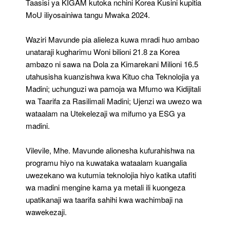
Taasisi ya KIGAM kutoka nchini Korea Kusini kupitia
MoU iliyosainiwa tangu Mwaka 2024.
Waziri Mavunde pia alieleza kuwa mradi huo ambao
unataraji kugharimu Woni bilioni 21.8 za Korea
ambazo ni sawa na Dola za Kimarekani Milioni 16.5
utahusisha kuanzishwa kwa Kituo cha Teknolojia ya
Madini; uchunguzi wa pamoja wa Mfumo wa Kidijitali
wa Taarifa za Rasilimali Madini; Ujenzi wa uwezo wa
wataalam na Utekelezaji wa mifumo ya ESG ya
madini.
Vilevile, Mhe. Mavunde alionesha kufurahishwa na
programu hiyo na kuwataka wataalam kuangalia
uwezekano wa kutumia teknolojia hiyo katika utafiti
wa madini mengine kama ya metali ili kuongeza
upatikanaji wa taarifa sahihi kwa wachimbaji na
wawekezaji.