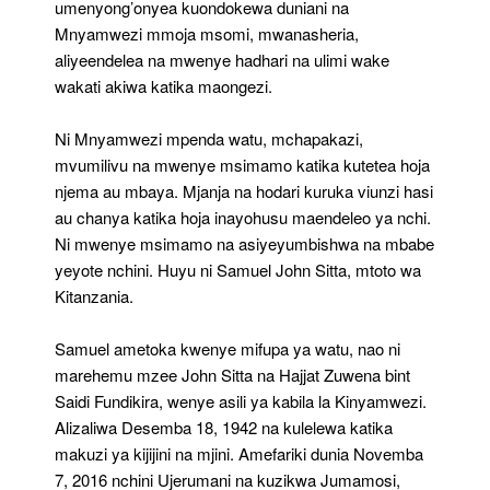
umenyong’onyea kuondokewa duniani na
Mnyamwezi mmoja msomi, mwanasheria,
aliyeendelea na mwenye hadhari na ulimi wake
wakati akiwa katika maongezi.
Ni Mnyamwezi mpenda watu, mchapakazi,
mvumilivu na mwenye msimamo katika kutetea hoja
njema au mbaya. Mjanja na hodari kuruka viunzi hasi
au chanya katika hoja inayohusu maendeleo ya nchi.
Ni mwenye msimamo na asiyeyumbishwa na mbabe
yeyote nchini. Huyu ni Samuel John Sitta, mtoto wa
Kitanzania.
Samuel ametoka kwenye mifupa ya watu, nao ni
marehemu mzee John Sitta na Hajjat Zuwena bint
Saidi Fundikira, wenye asili ya kabila la Kinyamwezi.
Alizaliwa Desemba 18, 1942 na kulelewa katika
makuzi ya kijijini na mjini. Amefariki dunia Novemba
7, 2016 nchini Ujerumani na kuzikwa Jumamosi,