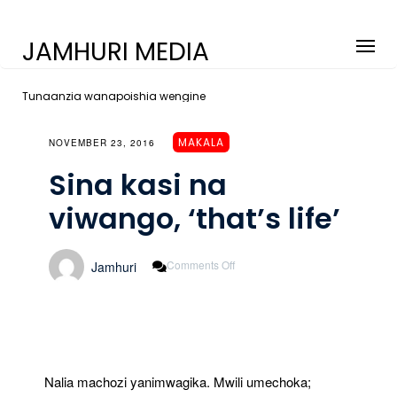
JAMHURI MEDIA
Tunaanzia wanapoishia wengine
MAKALA
NOVEMBER 23, 2016
Sina kasi na
viwango, ‘that’s life’
On
Comments Off
Jamhuri
Sina
Kasi
Na
Viwango,
‘that’s
Life’
Nalia machozi yanimwagika. Mwili umechoka;