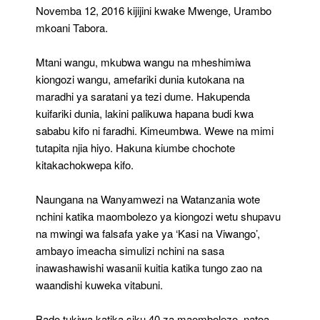
Novemba 12, 2016 kijijini kwake Mwenge, Urambo
mkoani Tabora.
Mtani wangu, mkubwa wangu na mheshimiwa
kiongozi wangu, amefariki dunia kutokana na
maradhi ya saratani ya tezi dume. Hakupenda
kuifariki dunia, lakini palikuwa hapana budi kwa
sababu kifo ni faradhi. Kimeumbwa. Wewe na mimi
tutapita njia hiyo. Hakuna kiumbe chochote
kitakachokwepa kifo.
Naungana na Wanyamwezi na Watanzania wote
nchini katika maombolezo ya kiongozi wetu shupavu
na mwingi wa falsafa yake ya ‘Kasi na Viwango’,
ambayo imeacha simulizi nchini na sasa
inawashawishi wasanii kuitia katika tungo zao na
waandishi kuweka vitabuni.
Bado tukiwa katika siku 40 za maombolezo, natoa