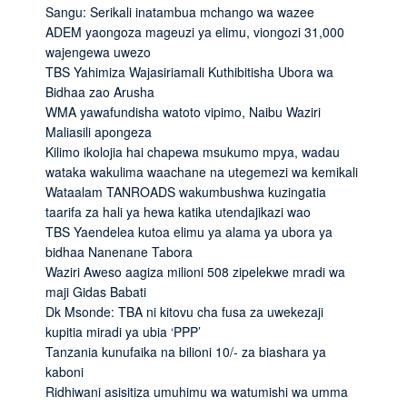
Sangu: Serikali inatambua mchango wa wazee
ADEM yaongoza mageuzi ya elimu, viongozi 31,000
wajengewa uwezo
TBS Yahimiza Wajasiriamali Kuthibitisha Ubora wa
Bidhaa zao Arusha
WMA yawafundisha watoto vipimo, Naibu Waziri
Maliasili apongeza
Kilimo ikolojia hai chapewa msukumo mpya, wadau
wataka wakulima waachane na utegemezi wa kemikali
Wataalam TANROADS wakumbushwa kuzingatia
taarifa za hali ya hewa katika utendajikazi wao
TBS Yaendelea kutoa elimu ya alama ya ubora ya
bidhaa Nanenane Tabora
Waziri Aweso aagiza milioni 508 zipelekwe mradi wa
maji Gidas Babati
Dk Msonde: TBA ni kitovu cha fusa za uwekezaji
kupitia miradi ya ubia ‘PPP’
Tanzania kunufaika na bilioni 10/- za biashara ya
kaboni
Ridhiwani asisitiza umuhimu wa watumishi wa umma