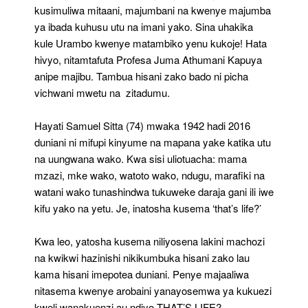
kusimuliwa mitaani, majumbani na kwenye majumba
ya ibada kuhusu utu na imani yako. Sina uhakika
kule Urambo kwenye matambiko yenu kukoje! Hata
hivyo, nitamtafuta Profesa Juma Athumani Kapuya
anipe majibu. Tambua hisani zako bado ni picha
vichwani mwetu na zitadumu.
Hayati Samuel Sitta (74) mwaka 1942 hadi 2016
duniani ni mifupi kinyume na mapana yake katika utu
na uungwana wako. Kwa sisi uliotuacha: mama
mzazi, mke wako, watoto wako, ndugu, marafiki na
watani wako tunashindwa tukuweke daraja gani ili iwe
kifu yako na yetu. Je, inatosha kusema ‘that’s life?’
Kwa leo, yatosha kusema niliyosena lakini machozi
na kwikwi hazinishi nikikumbuka hisani zako lau
kama hisani imepotea duniani. Penye majaaliwa
nitasema kwenye arobaini yanayosemwa ya kukuezi
kweli wanakuenzi au ndiyo THAT’S LIFE?