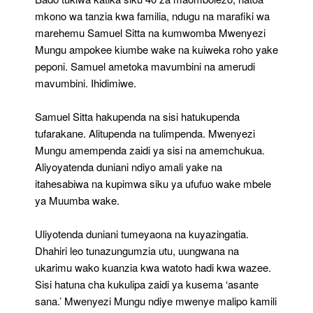
mkono wa tanzia kwa familia, ndugu na marafiki wa
marehemu Samuel Sitta na kumwomba Mwenyezi
Mungu ampokee kiumbe wake na kuiweka roho yake
peponi. Samuel ametoka mavumbini na amerudi
mavumbini. Ihidimiwe.
Samuel Sitta hakupenda na sisi hatukupenda
tufarakane. Alitupenda na tulimpenda. Mwenyezi
Mungu amempenda zaidi ya sisi na amemchukua.
Aliyoyatenda duniani ndiyo amali yake na
itahesabiwa na kupimwa siku ya ufufuo wake mbele
ya Muumba wake.
Uliyotenda duniani tumeyaona na kuyazingatia.
Dhahiri leo tunazungumzia utu, uungwana na
ukarimu wako kuanzia kwa watoto hadi kwa wazee.
Sisi hatuna cha kukulipa zaidi ya kusema ‘asante
sana.’ Mwenyezi Mungu ndiye mwenye malipo kamili