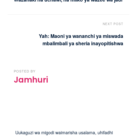
NEXT POST
Yah: Maoni ya wananchi ya miswada
mbalimbali ya sheria inayopitishwa
POSTED BY
Jamhuri
Uukaguzi wa migodi waimarisha usalama, uhifadhi