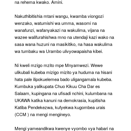
na rehema kwako. Amini.
Nakuthibitishia mtani wangu, kwamba viongozi
wenzako, watumishi wa umma, wasomi na
wanafunzi, wafanyakazi na wakulima, vijana na
wazee walifurahishwa mno na utendaji kazi wako na
sasa wana huzuni na masikitiko, na hasa wakulima
wa tumbaku wa Urambo ulivyowapaisha kibei.
Ni kweli mzigo mzito mpe Mnyamwezi. Wewe
ulikubali kubeba mizigo mizito ya huduma na hisani
hata pale ilipokuelemea bado uligangamala kubeba.
Kumbuka yalikupata Chuo Kikuu Cha Dar es
Salaam, kupingana na ufisadi nchini, kulumbana na
UKAWA katika kanuni na demokrasia, kupitisha
Katiba Pendekezwa, kufyekwa kugombea urais
(CCM ) na mengi mengineyo.
Mengi yameandikwa kwenye vyombo vya habari na