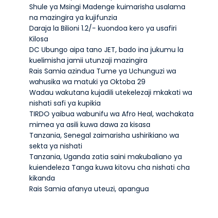
Shule ya Msingi Madenge kuimarisha usalama
na mazingira ya kujifunzia
Daraja la Bilioni 1.2/- kuondoa kero ya usafiri
Kilosa
DC Ubungo aipa tano JET, bado ina jukumu la
kuelimisha jamii utunzaji mazingira
Rais Samia azindua Tume ya Uchunguzi wa
wahusika wa matuki ya Oktoba 29
Wadau wakutana kujadili utekelezaji mkakati wa
nishati safi ya kupikia
TIRDO yaibua wabunifu wa Afro Heal, wachakata
mimea ya asili kuwa dawa za kisasa
Tanzania, Senegal zaimarisha ushirikiano wa
sekta ya nishati
Tanzania, Uganda zatia saini makubaliano ya
kuiendeleza Tanga kuwa kitovu cha nishati cha
kikanda
Rais Samia afanya uteuzi, apangua