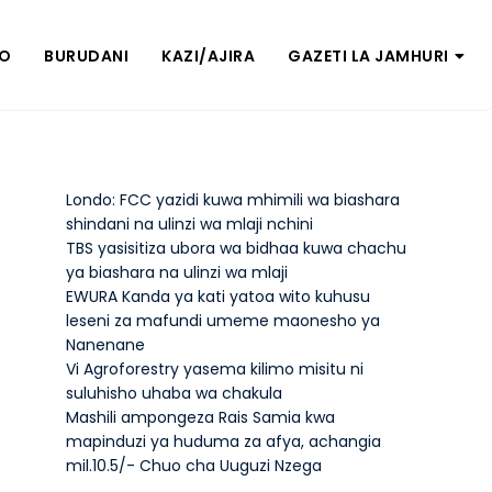
ZO
BURUDANI
KAZI/AJIRA
GAZETI LA JAMHURI
Londo: FCC yazidi kuwa mhimili wa biashara
shindani na ulinzi wa mlaji nchini
TBS yasisitiza ubora wa bidhaa kuwa chachu
ya biashara na ulinzi wa mlaji
EWURA Kanda ya kati yatoa wito kuhusu
leseni za mafundi umeme maonesho ya
Nanenane
Vi Agroforestry yasema kilimo misitu ni
suluhisho uhaba wa chakula
Mashili ampongeza Rais Samia kwa
mapinduzi ya huduma za afya, achangia
mil.10.5/- Chuo cha Uuguzi Nzega