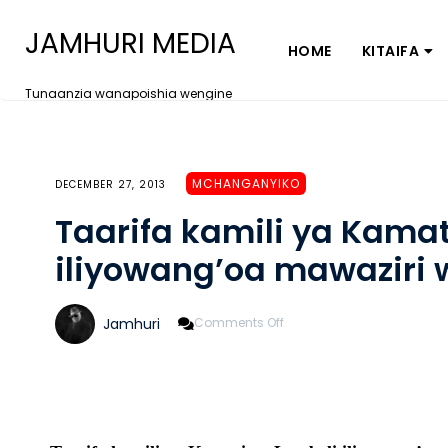
JAMHURI MEDIA
HOME
KITAIFA
Tunaanzia wanapoishia wengine
MCHANGANYIKO
DECEMBER 27, 2013
Taarifa kamili ya Kamat
iliyowang’oa mawaziri
On
Jamhuri
Comments Off
Taarifa
Kamili
Ya
Kamati
Ya
Lembeli
Iliyowang’oa