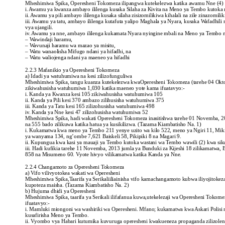
Mheshimiwa Spika, Operesheni Tokomeza ilipangwa kutekelezwa katika awamu Nne (4) 
i. Awamu ya kwanza ambayo ililenga kusaka Silaha za Kivita na Meno ya Tembo kutoka 
ii. Awamu ya pili ambayo ililenga kusaka silaha zisizomilikiwa kihalali na zile zinazomili
iii. Awamu ya tatu, ambayo ililenga kutafuta yalipo Maghala ya Nyara, kusaka Wafadhi
vya ujangili.
iv. Awamu ya nne, ambayo ililenga kukamata Nyara nyingine mbali na Meno ya Tembo n
– Wawindaji haramu,
– Wavunaji haramu wa mazao ya misitu,
– Watu wanaolisha Mifugo ndani ya hifadhi, na
– Watu waliojenga ndani ya maeneo ya hifadhi
2.2.3 Mafanikio ya Operesheni Tokomeza
a) Idadi ya watuhumiwa na kesi zilizofunguliwa
Mheshimiwa Spika, tangu kuanza kutekelezwa kwaOperesheni Tokomeza (tarehe 04 Oktoba
zikiwahusisha watuhumiwa 1,030 katika maeneo yote kama ifuatavyo:-
i. Kanda ya Kwanza kesi 105 zikiwahusisha watuhumiwa 105
ii. Kanda ya Pili kesi 370 ambazo zilihusisha watuhumiwa 375
iii. Kanda ya Tatu kesi 165 zilizohusisha watuhumiwa 498
iv. Kanda ya Nne kesi 47 zilizohusisha watuhumiwa 52
Mheshimiwa Spika, hadi wakati Operesheni Tokomeza inasitishwa tarehe 01 Novemba, 20
na 555 bado zilikuwa katika hatua ya kusikilizwa. (Tazama Kiambatisho Na. 1)
i. Kukamatwa kwa meno ya Tembo 211 yenye uzito wa kilo 522, meno ya Ngiri 11, Mik
ya wanyama 134, ng’ombe 7,621 Baiskeli 58, Pikipiki 8 na Magari 9.
ii. Kupungua kwa kasi ya mauaji ya Tembo kutoka wastani wa Tembo wawili (2) kwa siku h
iii. Hadi kufikia tarehe 11 Novemba, 2013 jumla ya Bunduki za Kijeshi 18 zilikamatw
858 na Misumeno 60. Vyote hivyo vilikamatwa katika Kanda ya Nne.
2.2.4 Changamoto za Operesheni Tokomeza
a) Vifo vilivyotokea wakati wa Operesheni
Mheshimiwa Spika,Taarifa ya Serikaliiliainisha vifo kamachangamoto kubwa iliyojitok
kupoteza maisha. (Tazama Kiambatisho Na. 2)
b) Hujuma dhidi ya Operesheni
Mheshimiwa Spika, taarifa ya Serikali ilifafanua kuwa,utekelezaji wa Operesheni Tok
ifuatavyo:-
i. Mamluki miongoni wa washiriki wa Operesheni. Mfano; kukamatwa kwa Askari Polisi n
kusafirisha Meno ya Tembo.
ii. Vyombo vya Habari kutumika kuvuruga operesheni kwakueneza propaganda zilizolen