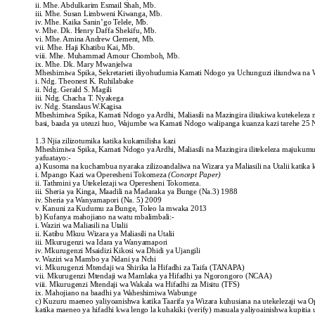
ii. Mhe. Abdulkarim Esmail Shah, Mb.
iii. Mhe. Susan Limbweni Kiwanga, Mb.
iv. Mhe. Kaika Sanin’go Telele, Mb.
v. Mhe. Dk. Henry Daffa Shekifu, Mb.
vi. Mhe. Amina Andrew Clement, Mb.
vii. Mhe. Haji Khatibu Kai, Mb.
viii. Mhe. Muhammad Amour Chomboh, Mb.
ix. Mhe. Dk. Mary Mwanjelwa
Mheshimiwa Spika, Sekretarieti iliyohudumia Kamati Ndogo ya Uchunguzi iliundwa na 
i. Ndg. Theonest K. Ruhilabake
ii. Ndg. Gerald S. Magili
iii. Ndg. Chacha T. Nyakega
iv. Ndg. Stanslaus W.Kagisa
Mheshimiwa Spika, Kamati Ndogo ya Ardhi, Maliasili na Mazingira ilitakiwa kutekelez
basi, baada ya uteuzi huo, Wajumbe wa Kamati Ndogo walipanga kuanza kazi tarehe 25 
1.3 Njia zilizotumika katika kukamilisha kazi
Mheshimiwa Spika, Kamati Ndogo ya Ardhi, Maliasili na Mazingira ilitekeleza majukum
yafuatayo:-
a) Kusoma na kuchambua nyaraka zilizoandaliwa na Wizara ya Maliasili na Utalii katika 
i. Mpango Kazi wa Operesheni Tokomeza
(Concept Paper)
ii. Tathmini ya Utekelezaji wa Operesheni Tokomeza.
iii. Sheria ya Kinga, Maadili na Madaraka ya Bunge (Na.3) 1988
iv. Sheria ya Wanyamapori (Na. 5) 2009
v. Kanuni za Kudumu za Bunge, Toleo la mwaka 2013
b) Kufanya mahojiano na watu mbalimbali:-
i. Waziri wa Maliasili na Utalii
ii. Katibu Mkuu Wizara ya Maliasili na Utalii
iii. Mkurugenzi wa Idara ya Wanyamapori
iv. Mkurugenzi Msaidizi Kikosi wa Dhidi ya Ujangili
v. Waziri wa Mambo ya Ndani ya Nchi
vi. Mkurugenzi Mtendaji wa Shirika la Hifadhi za Taifa (TANAPA)
vii. Mkurugenzi Mtendaji wa Mamlaka ya Hifadhi ya Ngorongoro (NCAA)
viii. Mkurugenzi Mtendaji wa Wakala wa Hifadhi za Misitu (TFS)
ix. Mahojiano na baadhi ya Waheshimiwa Wabunge
c) Kuzuru maeneo yaliyoanishwa katika Taarifa ya Wizara kuhusiana na utekelezaji wa
katika maeneo ya hifadhi kwa lengo la kuhakiki (verify) masuala yaliyoainishwa kupiti