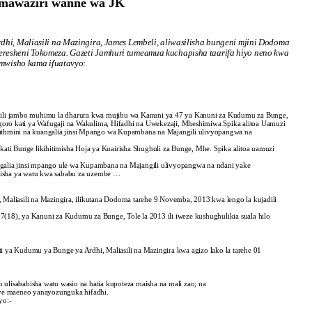
a mawaziri wanne wa JK
i, Maliasili na Mazingira, James Lembeli, aliwasilisha bungeni mjini Dodoma
Operesheni Tokomeza. Gazeti Jamhuri tumeamua kuchapisha taarifa hiyo neno kwa
mwisho kama ifuatavyo:
ujadili jambo muhimu la dharura kwa mujibu wa Kanuni ya 47 ya Kanuni za Kudumu za Bunge,
ro kati ya Wafugaji na Wakulima, Hifadhi na Uwekezaji, Mheshimiwa Spika alitoa Uamuzi
kutathmini na kuangalia jinsi Mpango wa Kupambana na Majangili ulivyopangwa na
i Bunge likihitimisha Hoja ya Kuairisha Shughuli za Bunge, Mhe. Spika alitoa uamuzi
angalia jinsi mpango ule wa Kupambana na Majangili ulivyopangwa na ndani yake
aisha ya watu kwa sababu za uzembe …
Maliasili na Mazingira, ilikutana Dodoma tarehe 9 Novemba, 2013 kwa lengo la kujadili
18), ya Kanuni za Kudumu za Bunge, Tole la 2013 ili iweze kushughulikia suala hilo
 ya Kudumu ya Bunge ya Ardhi, Maliasili na Mazingira kwa agizo lako la tarehe 01
lisababisha watu wasio na hatia kupoteza maisha na mali zao; na
ye maeneo yanayozunguka hifadhi.
yo:-