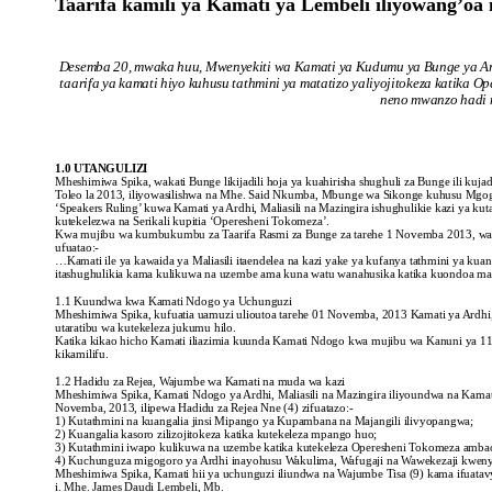
Taarifa kamili ya Kamati ya Lembeli iliyowang’o
Mawaziri
Wanne
Wa
Desemba 20, mwaka huu, Mwenyekiti wa Kamati ya Kudumu ya Bunge ya Ardh
JK
taarifa ya kamati hiyo kuhusu tathmini ya matatizo yaliyojitokeza katika 
neno mwanzo hadi 
1.0 UTANGULIZI
Mheshimiwa Spika, wakati Bunge likijadili hoja ya kuahirisha shughuli za Bunge ili k
Toleo la 2013, iliyowasilishwa na Mhe. Said Nkumba, Mbunge wa Sikonge kuhusu Mgogo
‘Speakers Ruling’ kuwa Kamati ya Ardhi, Maliasili na Mazingira ishughulikie kazi ya 
kutekelezwa na Serikali kupitia ‘Operesheni Tokomeza’.
Kwa mujibu wa kumbukumbu za Taarifa Rasmi za Bunge za tarehe 1 Novemba 2013, wakat
ufuatao:-
…Kamati ile ya kawaida ya Maliasili itaendelea na kazi yake ya kufanya tathmini ya ku
itashughulikia kama kulikuwa na uzembe ama kuna watu wanahusika katika kuondoa m
1.1 Kuundwa kwa Kamati Ndogo ya Uchunguzi
Mheshimiwa Spika, kufuatia uamuzi ulioutoa tarehe 01 Novemba, 2013 Kamati ya Ardhi, 
utaratibu wa kutekeleza jukumu hilo.
Katika kikao hicho Kamati iliazimia kuunda Kamati Ndogo kwa mujibu wa Kanuni ya 117(
kikamilifu.
1.2 Hadidu za Rejea, Wajumbe wa Kamati na muda wa kazi
Mheshimiwa Spika, Kamati Ndogo ya Ardhi, Maliasili na Mazingira iliyoundwa na Kamati
Novemba, 2013, ilipewa Hadidu za Rejea Nne (4) zifuatazo:-
1) Kutathmini na kuangalia jinsi Mipango ya Kupambana na Majangili ilivyopangwa;
2) Kuangalia kasoro zilizojitokeza katika kutekeleza mpango huo;
3) Kutathmini iwapo kulikuwa na uzembe katika kutekeleza Operesheni Tokomeza ambao u
4) Kuchunguza migogoro ya Ardhi inayohusu Wakulima, Wafugaji na Wawekezaji kwen
Mheshimiwa Spika, Kamati hii ya uchunguzi iliundwa na Wajumbe Tisa (9) kama ifuatav
i. Mhe. James Daudi Lembeli, Mb.