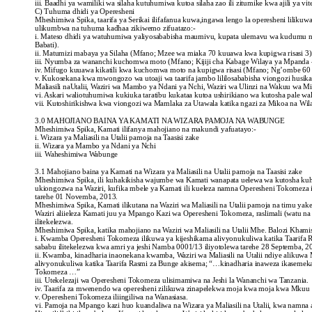
iii. Baadhi ya wamiliki wa silaha kutuhumiwa kutoa silaha zao ili zitumike kwa ajili ya vit
C) Tuhuma dhidi ya Operesheni
Mheshimiwa Spika, taarifa ya Serikai ilifafanua kuwa,ingawa lengo la operesheni lilikuwa
ulikumbwa na tuhuma kadhaa zikiwemo zifuatazo:-
i. Mateso dhidi ya watuhumiwa yaliyosababisha maumivu, kupata ulemavu wa kudumu 
Babati).
ii. Matumizi mabaya ya Silaha (Mfano; Mzee wa miaka 70 kuuawa kwa kupigwa risasi 3)
iii. Nyumba za wananchi kuchomwa moto (Mfano; Kijiji cha Kabage Wilaya ya Mpanda –
iv. Mifugo kuuawa kikatili kwa kuchomwa moto na kupigwa risasi (Mfano; Ng’ombe 60
v. Kukosekana kwa mwongozo wa utoaji wa taarifa jambo lililosababisha viongozi husika
Maliasili naUtalii, Waziri wa Mambo ya Ndani ya Nchi, Waziri wa Ulinzi na Wakuu wa Mi
vi. Askari waliotuhumiwa kukiuka taratibu kukataa kutoa ushirikiano wa kutosha pale wal
vii. Kutoshirikishwa kwa viongozi wa Mamlaka za Utawala katika ngazi za Mikoa na Wil
3.0 MAHOJIANO BAINA YA KAMATI NA WIZARA PAMOJA NA WABUNGE
Mheshimiwa Spika, Kamati ilifanya mahojiano na makundi yafuatayo:-
i. Wizara ya Maliasili na Utalii pamoja na Taasisi zake
ii. Wizara ya Mambo ya Ndani ya Nchi
iii. Waheshimiwa Wabunge
3.1 Mahojiano baina ya Kamati na Wizara ya Maliasili na Utalii pamoja na Taasisi zake
Mheshimiwa Spika, ili kuhakikisha wajumbe wa Kamati wanapata uelewa wa kutosha kuhus
ukiongozwa na Waziri, kufika mbele ya Kamati ili kueleza namna Operesheni Tokomeza ili
tarehe 01 Novemba, 2013.
Mheshimiwa Spika, Kamati ilikutana na Waziri wa Maliasili na Utalii pamoja na timu yak
Waziri aliieleza Kamati juu ya Mpango Kazi wa Operesheni Tokomeza, raslimali (watu n
ilitekelezwa.
Mheshimiwa Spika, katika mahojiano na Waziri wa Maliasili na Utalii Mhe. Balozi Khami
i. Kwamba Operesheni Tokomeza ilikuwa ya kijeshikama alivyonukuliwa katika Taarifa
sababu ilitekelezwa kwa amri ya jeshi Namba 0001/13 iliyotolewa tarehe 28 Septemba,
ii. Kwamba, kinadharia inaonekana kwamba, Waziri wa Maliasili na Utalii ndiye aliku
alivyonukuliwa katika Taarifa Rasmi za Bunge akisema; “…kinadharia inaweza ikasem
Tokomeza …”
iii. Utekelezaji wa Operesheni Tokomeza ulisimamiwa na Jeshi la Wananchi wa Tanzania.
iv. Taarifa za mwenendo wa operesheni zilikuwa zinapelekwa moja kwa moja kwa Mkuu wa
v. Operesheni Tokomeza iliingiliwa na Wanasiasa.
vi. Pamoja na Mpango kazi huo kuandaliwa na Wizara ya Maliasili na Utalii, kwa namn