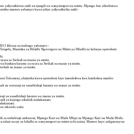
o yaliyoathiriwa zaidi na ujangili wa wanyamapori na misitu. Mpango huo ulioelezewa
anisha maeneo yafuatayo kuwa ndiyo yaliyoathirika zaidi:-
2013 ilikuwa na malengo yafuatayo:-
ori Tengefu, Mamlaka ya Hifadhi Ngorongoro na Misitu ya Hifadhi na kufanya operesheni
hi.
yara za Serikali na mazao ya misitu.
 biashara haramu ya nyara za Serikali na mazao ya misitu.
Serikali na mazao ya misitu.
heni Tokomeza, uliainisha kuwa operesheni hiyo itaendeshwa kwa kutekeleza mambo
li na wavunaji na wasafirishaji haramu wa mazao ya misitu.
aji na wasafirishaji haramu wa mazao ya misitu.
ajili ya kujenga ushahidi mahakamani.
mahakamani.
ukue mkondo wake.
li za utekelezaji ambazoni; Mpango Kazi wa Muda Mfupi na Mpango Kazi wa Muda Mrefu.
a ndani na nje ya hifadhi za wanyamapori na misitu nchi nzima. Maeneo hayo yaligawanywa