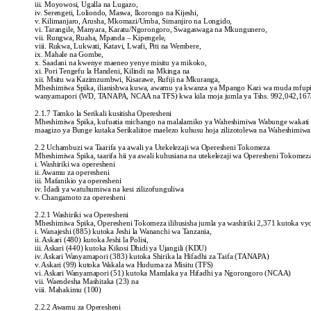
iii. Moyowosi, Ugalla na Lugazo,
iv. Serengeti, Loliondo, Maswa, Ikorongo na Kijeshi,
v. Kilimanjaro, Arusha, Mkomazi/Umba, Simanjiro na Longido,
vi. Tarangile, Manyara, Karatu/Ngorongoro, Swagaswaga na Mkungunero,
vii. Rungwa, Ruaha, Mpanda – Kipengele,
viii. Rukwa, Lukwati, Katavi, Lwafi, Piti na Wembere,
ix. Mahale na Gombe,
x. Saadani na kwenye maeneo yenye misitu ya mikoko,
xi. Pori Tengefu la Handeni, Kilindi na Mkinga na
xii. Msitu wa Kazimzumbwi, Kisarawe, Rufiji na Mkuranga,
Mheshimiwa Spika, ilianishwa kuwa, awamu ya kwanza ya Mpango Kazi wa muda mfupi i
wanyamapori (WD, TANAPA, NCAA na TFS) kwa kila moja jumla ya Tshs. 992,042,167
2.1.7 Tamko la Serikali kusitisha Operesheni
Mheshimiwa Spika, kufuatia michango na malalamiko ya Waheshimiwa Wabunge wakati 
maagizo ya Bunge kutaka Serikaliitoe maelezo kuhusu hoja zilizotolewa na Waheshimiwa
2.2 Uchambuzi wa Taarifa ya awali ya Utekelezaji wa Operesheni Tokomeza
Mheshimiwa Spika, taarifa hii ya awali kuhusiana na utekelezaji wa Operesheni Tokome
i. Washiriki wa operesheni
ii. Awamu za operesheni
iii. Mafanikio ya operesheni
iv. Idadi ya watuhumiwa na kesi zilizofunguliwa
v. Changamoto za operesheni
2.2.1 Washiriki wa Operesheni
Mheshimiwa Spika, Operesheni Tokomeza ilihusisha jumla ya washiriki 2,371 kutoka v
i. Wanajeshi (885) kutoka Jeshi la Wananchi wa Tanzania,
ii. Askari (480) kutoka Jeshi la Polisi,
iii. Askari (440) kutoka Kikosi Dhidi ya Ujangili (KDU)
iv. Askari Wanyamapori (383) kutoka Shirika la Hifadhi za Taifa (TANAPA)
v. Askari (99) kutoka Wakala wa Huduma za Misitu (TFS)
vi. Askari Wanyamapori (51) kutoka Mamlaka ya Hifadhi ya Ngorongoro (NCAA)
vii. Waendesha Mashitaka (23) na
viii. Mahakimu (100)
2.2.2 Awamu za Operesheni