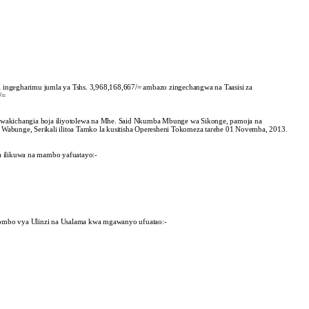
ngegharimu jumla ya Tshs. 3,968,168,667/= ambazo zingechangwa na Taasisi za
/=
wakichangia hoja iliyotolewa na Mhe. Said Nkumba Mbunge wa Sikonge, pamoja na
 Wabunge, Serikali ilitoa Tamko la kusitisha Operesheni Tokomeza tarehe 01 Novemba, 2013.
za ilikuwa na mambo yafuatayo:-
yombo vya Ulinzi na Usalama kwa mgawanyo ufuatao:-