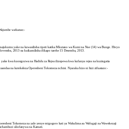
Wajumbe wafuatao:-
a majukumu yake na kuwasilisha ripoti katika Mkutano wa Kumi na Nne (14) wa Bunge. Hivyo
Novemba, 2013 na kuikamilisha ifikapo tarehe 15 Desemba, 2013.
u yake kwa kuongozwa na Hadidu za Rejea ilizopewa kwa kufanya rejea na kuzingatia
kuandaa na kutekeleza Operesheni Tokomeza nchini. Nyaraka hizo ni hizi zifuatazo:-
 Operesheni Tokomeza na yale yenye migogoro kati ya Wakulima au Wafugaji na Wawekezaji
a uchambuzi uliofanywa na Kamati.