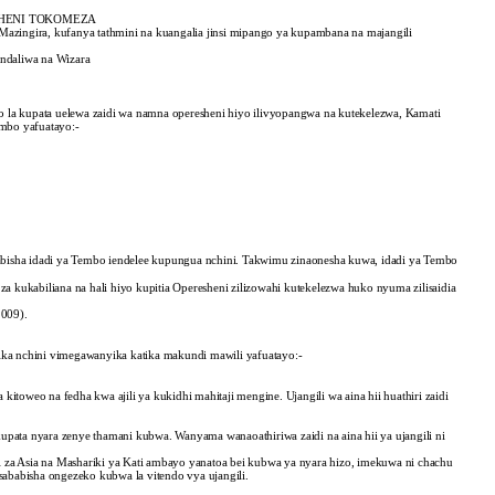
SHENI TOKOMEZA
Mazingira, kufanya tathmini na kuangalia jinsi mipango ya kupambana na majangili
ndaliwa na Wizara
a kupata uelewa zaidi wa namna operesheni hiyo ilivyopangwa na kutekelezwa, Kamati
ambo yafuatayo:-
ababisha idadi ya Tembo iendelee kupungua nchini. Takwimu zinaonesha kuwa, idadi ya Tembo
 kukabiliana na hali hiyo kupitia Operesheni zilizowahi kutekelezwa huko nyuma zilisaidia
2009).
yika nchini vimegawanyika katika makundi mawili yafuatayo:-
 kitoweo na fedha kwa ajili ya kukidhi mahitaji mengine. Ujangili wa aina hii huathiri zaidi
upata nyara zenye thamani kubwa. Wanyama wanaoathiriwa zaidi na aina hii ya ujangili ni
 za Asia na Mashariki ya Kati ambayo yanatoa bei kubwa ya nyara hizo, imekuwa ni chachu
usababisha ongezeko kubwa la vitendo vya ujangili.