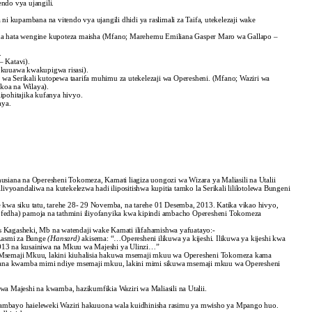
endo vya ujangili.
 ni kupambana na vitendo vya ujangili dhidi ya raslimali za Taifa, utekelezaji wake
na hata wengine kupoteza maisha (Mfano; Marehemu Emiliana Gasper Maro wa Gallapo –
.
 Katavi).
 kuuawa kwakupigwa risasi).
 wa Serikali kutopewa taarifa muhimu za utekelezaji wa Operesheni. (Mfano; Waziri wa
koa na Wilaya).
ipohitajika kufanya hivyo.
aya.
iana na Operesheni Tokomeza, Kamati liagiza uongozi wa Wizara ya Maliasili na Utalii
vyoandaliwa na kutekelezwa hadi ilipositishwa kupitia tamko la Serikali lililotolewa Bungeni
e kwa siku tatu, tarehe 28- 29 Novemba, na tarehe 01 Desemba, 2013. Katika vikao hivyo,
a fedha) pamoja na tathmini iliyofanyika kwa kipindi ambacho Operesheni Tokomeza
s Kagasheki, Mb na watendaji wake Kamati ilifahamishwa yafuatayo:-
 Rasmi za Bunge
(Hansard)
akisema: “…Operesheni ilikuwa ya kijeshi. Ilikuwa ya kijeshi kwa
 2013 na kusainiwa na Mkuu wa Majeshi ya Ulinzi…”
wa Msemaji Mkuu, lakini kiuhalisia hakuwa msemaji mkuu wa Operesheni Tokomeza kama
ekana kwamba mimi ndiye msemaji mkuu, lakini mimi sikuwa msemaji mkuu wa Operesheni
 Majeshi na kwamba, hazikumfikia Waziri wa Maliasili na Utalii.
a ambayo haieleweki Waziri hakuuona wala kuidhinisha rasimu ya mwisho ya Mpango huo.