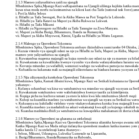
2.1.3 Maeneo yaliyoathiriwa zaidi na ujangili
Mheshimiwa Spika,Mpango Kazi waKupambana na Ujangili ulilenga kujikita katika maene
kuwa niwa muda mrefu na kusimamiwa na kikosi kazi cha Taifa (national task force),ume
i. Pori la Akiba Selous
ii. Hifadhi ya Taifa Serengeti, Pori la Akiba Maswa na Pori Tengefu la Loliondo.
iii. Hifadhi ya Taifa Katavi na Mapori ya Akiba Rukwa na Lukwati.
iv. Hifadhi ya Taifa Mikumi
v. Hifadhi ya Ngorongoro na Hifadhi za Taifa Tarangire na Ziwa Manyara.
vi. Mapori ya Akiba Burigi, Biharamuro, Ibanda na Rumanyika.
vii. Mapori ya Akiba Moyowosi, Kimisi, Ugalla na Hifadhi ya Misitu Luganzo.
2.1.4 Malengo ya Operesheni Tokomeza
Mheshimiwa Spika, Operesheni Tokomeza ambayo ilizinduliwa rasmi tarehe 04 Oktoba, 
i. Kuzuia vitendo vya ujangili ndani na nje ya Hifadhi za Taifa, Mapori ya Akiba, Map
maeneo yote yaliyoathiriwa na ujangili.
ii. Kuwatambua mapema majangili na kujua nyendo zao ndani na nje ya maeneo ya hifad
iii. Kuwakamata na kuwafikisha kwenye vyombo vya sheria wafanyabiashara haramu wa n
iv. Kuvunja mitandao ya wafadhili, wanunuzi wadogo na wakubwa pamoja na mawakala wa
v. Kufuatilia na kukamata mali za majangili zilizotokana na biashara haramu ya nyara za 
2.1.5 Njia zilizotumika kutekeleza Operesheni Tokomeza
Mheshimiwa Spika, Kamati ilibaini kuwa, Mpango Kazi wa Serikali kuhusiana na Operes
yafuatayo:-
i. Kufanya uchambuzi wa kina wa watuhumiwa wa mtandao wa ujangili wa nyara za Serika
ii. Kuwakamata watuhumiwa wote waliobainishwa kwenye taarifa za kiintelijensia.
iii. Kupiga picha na kuchora ramani ya eneo la tukio kwa kila mtuhumiwa
(sketch map).
iv. Kuhoji na kuandika maelezo ya watuhumiwa wa ujangili wa nyara za Serikali na wavun
v. Kukusanya na kuhifadhi vielelezo vyote vitakavyokamatwa kutoka kwa majangili kwa 
vi. Kuandika maelezo ya mashahidi na askari wakamataji kwa ajili ya kujenga ushahidi 
vii. Kuandaa mashitaka dhidi ya watuhumiwa na kuwapeleka mahakamani ili sheria ich
2.1.6 Maeneo ya Operesheni na gharama za utekelezaji
Mheshimiwa Spika,Mpango Kazi wa Operesheni Tokomeza ulianisha kuwepo awamu mbi
Katika Mpango Kazi wa Muda mfupi itafanyika operesheni maalum katika maeneo yote y
katika kanda 12 za utekelezaji kama ifuatavyo:-
i. Selous, Mikumi, Udzungwa, Lukwika/ Lumesule na Liparamba,
ii. Burigi/Biharamuro, Ibanda/Rumanyika na Rubondo,