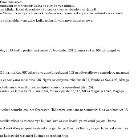
kama ifuatavyo:-
miongoni mwa wanaojihusisha na vitendo vya ujangili.
kiwa kihalali lakini zinasadikiwa kutumika kwenye vitendo vya ujangili.
li na Wanunuzi wa nyara hizo na kuwabaini watu wanaowakingia kifua wahusika wa vitendo
a kuhakikisha watu walio katika makundi yafuatayo wanakamatwa:-
, 2013 hadi ilipositishwa (tarehe 01 Novemba, 2013) jumla ya kesi 687 zilifunguliwa
13 kati ya Kesi 687 zilizokuwa zimefunguliwa ni 132 tu ndiyo zilikuwa zimetolewa maamuzi
ia ya wanyama mbalimbali 36, Ngozi za wanyama mbalimbali 21, Pembe za Swala 46, Mitego
adi tembo wawili tu katika kipindi chote cha operesheni (siku 29).
a, Bunduki za kiraia 1579, Risasi 1964, Mbao vipande 27,913, Mkaa Magunia 1242, Magogo
eza wakati wautekelezaji wa Operesheni Tokomeza kutokana na watumishi 6 na watuhumiwa 13
omeza ulikumbwa na vitendo vya hujuma kutoka kwa baadhi ya makundi ya jamii kama
a Askari Wanyamapori wakisindikiza gari lenye Meno ya Tembo, na gari la Serikalikutumika
ga kushawishi wananchi kupinga operesheni hiyo.