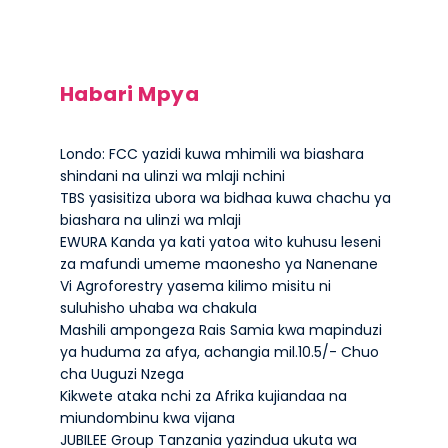
Habari Mpya
Londo: FCC yazidi kuwa mhimili wa biashara
shindani na ulinzi wa mlaji nchini
TBS yasisitiza ubora wa bidhaa kuwa chachu ya
biashara na ulinzi wa mlaji
EWURA Kanda ya kati yatoa wito kuhusu leseni
za mafundi umeme maonesho ya Nanenane
Vi Agroforestry yasema kilimo misitu ni
suluhisho uhaba wa chakula
Mashili ampongeza Rais Samia kwa mapinduzi
ya huduma za afya, achangia mil.10.5/- Chuo
cha Uuguzi Nzega
Kikwete ataka nchi za Afrika kujiandaa na
miundombinu kwa vijana
JUBILEE Group Tanzania yazindua ukuta wa