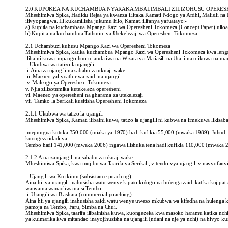
2.0 KUPOKEA NA KUCHAMBUA NYARAKA MBALIMBALI ZILIZOHUSU OPERE
Mheshimiwa Spika, Hadidu Rejea ya kwanza iliitaka Kamati Ndogo ya Ardhi, Malisili na 
ilivyopangwa. Ili kukamilisha jukumu hilo, Kamati ilifanya yafuatayo:-
a) Kupitia na kuchambaua Mpango Kazi wa Operesheni Tokomeza (Concept Paper) ulioa
b) Kupitia na kuchambua Tathmini ya Utekelezaji wa Operesheni Tokomeza.
2.1 Uchambuzi kuhusu Mpango Kazi wa Operesheni Tokomeza
Mheshimiwa Spika, katika kuchambua Mpango Kazi wa Operesheni Tokomeza kwa lengo l
ilibaini kuwa, mpango huo uliandaliwa na Wizara ya Maliasili na Utalii na ulikuwa na m
i. Ukubwa wa tatizo la ujangili
ii. Aina za ujangili na sababu za ukuaji wake
iii. Maeneo yaliyoathiriwa zaidi na ujangili
iv. Malengo ya Operesheni Tokomeza
v. Njia zilizotumika kutekeleza operesheni
vi. Maeneo ya operesheni na gharama za utekelezaji
vii. Tamko la Serikali kusitisha Operesheni Tokomeza
2.1.1 Ukubwa wa tatizo la ujangili
Mheshimiwa Spika, Kamati ilibaini kuwa, tatizo la ujangili ni kubwa na limekuwa likis
imepungua kutoka 350,000 (miaka ya 1970) hadi kufikia 55,000 (mwaka 1989). Juhudi za
kuongeza idadi ya
Tembo hadi 141,000 (mwaka 2006) ingawa ilishuka tena hadi kufikia 110,000 (mwaka 
2.1.2 Aina za ujangili na sababu za ukuaji wake
Mheshimiwa Spika, kwa mujibu wa Taarifa ya Serikali, vitendo vya ujangili vinavyofan
i. Ujangili wa Kujikimu (subsistance poaching)
Aina hii ya ujangili inahusisha watu wenye kipato kidogo na hulenga zaidi katika kujipatia
wanyama wanaoliwa na si Tembo.
ii. Ujangili wa Biashara (commercial poaching)
Aina hii ya ujangili inahusisha zaidi watu wenye uwezo mkubwa wa kifedha na hulenga k
pamoja na Tembo, Faru, Simba na Chui.
Mheshimiwa Spika, taarifa ilibainisha kuwa, kuongezeka kwa masoko haramu katika nchi
ya kuimarika kwa mitandao inayojihusisha na ujangili (ndani na nje ya nchi) na hivyo k