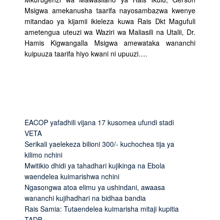
Msigwa amekanusha taarifa nayosambazwa kwenye
mitandao ya kijamii ikieleza kuwa Rais Dkt Magufuli
ametengua uteuzi wa Waziri wa Maliasili na Utalii, Dr.
Hamis Kigwangalla Msigwa amewataka wananchi
kuipuuza taarifa hiyo kwani ni upuuzi….
EACOP yafadhili vijana 17 kusomea ufundi stadi
VETA
Serikali yaelekeza bilioni 300/- kuchochea tija ya
kilimo nchini
Mwitikio dhidi ya tahadhari kujikinga na Ebola
waendelea kuimarishwa nchini
Ngasongwa atoa elimu ya ushindani, awaasa
wananchi kujihadhari na bidhaa bandia
Rais Samia: Tutaendelea kuimarisha mitaji kupitia
TADB