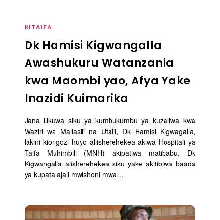
KITAIFA
Dk Hamisi Kigwangalla
Awashukuru Watanzania
kwa Maombi yao, Afya Yake
Inazidi Kuimarika
Jana ilikuwa siku ya kumbukumbu ya kuzaliwa kwa
Waziri wa Maliasili na Utalii, Dk Hamisi Kigwagalla,
lakini kiongozi huyo aliisherehekea akiwa Hospitali ya
Taifa Muhimbili (MNH) akipatiwa matibabu. Dk
Kigwangalla alisherehekea siku yake akitibiwa baada
ya kupata ajali mwishoni mwa…