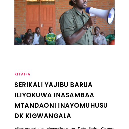
KITAIFA
SERIKALI YAJIBU BARUA
ILIYOKUWA INASAMBAA
MTANDAONI INAYOMUHUSU
DK KIGWANGALA
Mkurugenzi wa Mawasilano ya Rais Ikulu, Gerson