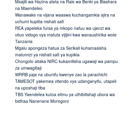
Msajili wa Hazina ateta na Rais wa Benki ya Biashara
na Maendeleo
Wanawake na vijana waaswa kuchangamkia ajira na
uchumi kupitia nishati safi
REA yapeleka fursa ya mkopo nafuu wa ujenzi wa
vituo vidogo vya mafuta vijijini kwa wanaushirika wote
Tanzania
Mgalu apongeza hatua za Serikali kuhamasisha
matumizi ya nishati safi ya kupikia
Chongolo aitaka NIRC kukamilisha ugawaji wa pampu
za umwagiliaji
WRRB yaja na ubunifu kwenye zao la parachichi
TAMESOT yakemea vitendo vya udanganyifu, utapeli
na uposhaji tiba
TBS Yaendelea kutoa elimu ya uthibitishaji ubora wa
bidhaa Nanenane Morogoro