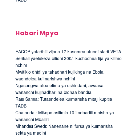
Habari Mpya
EACOP yafadhili vijana 17 kusomea ufundi stadi VETA
Serikali yaelekeza bilioni 300/- kuchochea tija ya kilimo
nchini
Mwitikio dhidi ya tahadhari kujikinga na Ebola
waendelea kuimarishwa nchini
Ngasongwa atoa elimu ya ushindani, awaasa
wananchi kujihadhari na bidhaa bandia
Rais Samia: Tutaendelea kuimarisha mitaji kupitia
TADB
Chatanda : Mikopo asilimia 10 imebadili maisha ya
wananchi Mbalizi
Mhandisi Swedi: Nanenane ni fursa ya kuimarisha
sekta ya madini