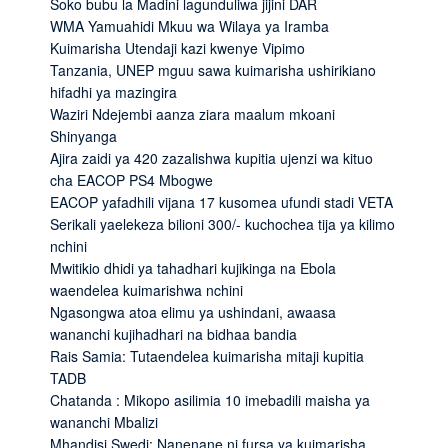
Soko bubu la Madini lagunduliwa jijini DAR
WMA Yamuahidi Mkuu wa Wilaya ya Iramba
Kuimarisha Utendaji kazi kwenye Vipimo
Tanzania, UNEP mguu sawa kuimarisha ushirikiano
hifadhi ya mazingira
Waziri Ndejembi aanza ziara maalum mkoani
Shinyanga
Ajira zaidi ya 420 zazalishwa kupitia ujenzi wa kituo
cha EACOP PS4 Mbogwe
EACOP yafadhili vijana 17 kusomea ufundi stadi VETA
Serikali yaelekeza bilioni 300/- kuchochea tija ya kilimo
nchini
Mwitikio dhidi ya tahadhari kujikinga na Ebola
waendelea kuimarishwa nchini
Ngasongwa atoa elimu ya ushindani, awaasa
wananchi kujihadhari na bidhaa bandia
Rais Samia: Tutaendelea kuimarisha mitaji kupitia
TADB
Chatanda : Mikopo asilimia 10 imebadili maisha ya
wananchi Mbalizi
Mhandisi Swedi: Nanenane ni fursa ya kuimarisha