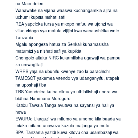
na Maendeleo
Wanawake na vijana waaswa kuchangamkia ajira na
uchumi kupitia nishati safi
REA yapeleka fursa ya mkopo nafuu wa ujenzi wa
vituo vidogo vya mafuta vijijini kwa wanaushirika wote
Tanzania
Mgalu apongeza hatua za Serikali kuhamasisha
matumizi ya nishati safi ya kupikia
Chongolo aitaka NIRC kukamilisha ugawaji wa pampu
za umwagiliaji
WRRB yaja na ubunifu kwenye zao la parachichi
TAMESOT yakemea vitendo vya udanganyifu, utapeli
na uposhaji tiba
TBS Yaendelea kutoa elimu ya uthibitishaji ubora wa
bidhaa Nanenane Morogoro
Katibu Tawala Tanga avutiwa na sayansi ya hali ya
hewa
EWURA: Ukaguzi wa mifumo ya umeme kila baada ya
miaka mitano unaweza kuzuia majanga ya moto
BPA: Tanzania yazidi kuwa kitovu cha usambazaji wa