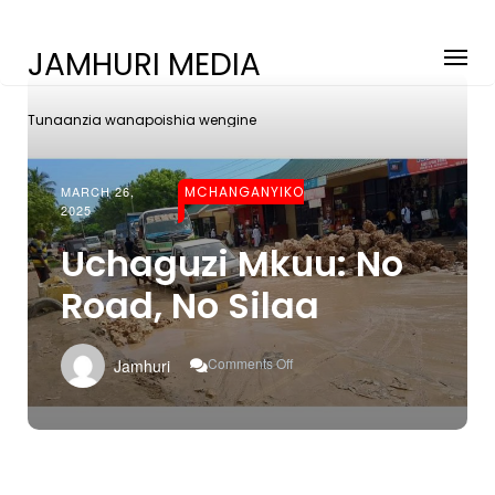
JAMHURI MEDIA
Tunaanzia wanapoishia wengine
MARCH 26,
MCHANGANYIKO
2025
Uchaguzi Mkuu: No
Road, No Silaa
On
Comments Off
Jamhuri
Uchaguzi
Mkuu:
No
Road,
No
Silaa