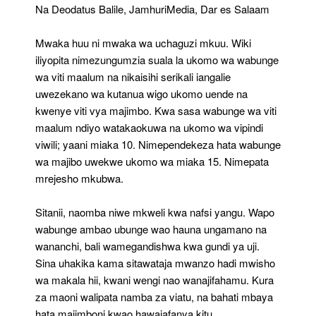
Na Deodatus Balile, JamhuriMedia, Dar es Salaam
Mwaka huu ni mwaka wa uchaguzi mkuu. Wiki
iliyopita nimezungumzia suala la ukomo wa wabunge
wa viti maalum na nikaisihi serikali iangalie
uwezekano wa kutanua wigo ukomo uende na
kwenye viti vya majimbo. Kwa sasa wabunge wa viti
maalum ndiyo watakaokuwa na ukomo wa vipindi
viwili; yaani miaka 10. Nimependekeza hata wabunge
wa majibo uwekwe ukomo wa miaka 15. Nimepata
mrejesho mkubwa.
Sitanii, naomba niwe mkweli kwa nafsi yangu. Wapo
wabunge ambao ubunge wao hauna ungamano na
wananchi, bali wamegandishwa kwa gundi ya uji.
Sina uhakika kama sitawataja mwanzo hadi mwisho
wa makala hii, kwani wengi nao wanajifahamu. Kura
za maoni walipata namba za viatu, na bahati mbaya
hata majimboni kwao hawajafanya kitu.