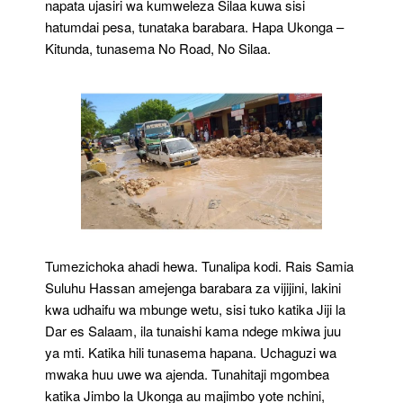
napata ujasiri wa kumweleza Silaa kuwa sisi
hatumdai pesa, tunataka barabara. Hapa Ukonga –
Kitunda, tunasema No Road, No Silaa.
Tumezichoka ahadi hewa. Tunalipa kodi. Rais Samia
Suluhu Hassan amejenga barabara za vijijini, lakini
kwa udhaifu wa mbunge wetu, sisi tuko katika Jiji la
Dar es Salaam, ila tunaishi kama ndege mkiwa juu
ya mti. Katika hili tunasema hapana. Uchaguzi wa
mwaka huu uwe wa ajenda. Tunahitaji mgombea
katika Jimbo la Ukonga au majimbo yote nchini,