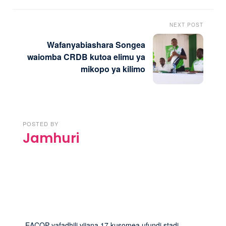
NEXT POST
Wafanyabiashara Songea
waiomba CRDB kutoa elimu ya
mikopo ya kilimo
POSTED BY
Jamhuri
EACOP yafadhili vijana 17 kusomea ufundi stadi