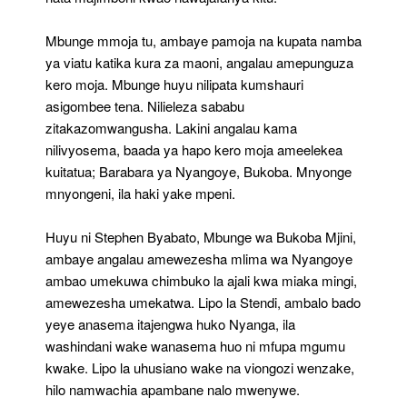
Mbunge mmoja tu, ambaye pamoja na kupata namba
ya viatu katika kura za maoni, angalau amepunguza
kero moja. Mbunge huyu nilipata kumshauri
asigombee tena. Nilieleza sababu
zitakazomwangusha. Lakini angalau kama
nilivyosema, baada ya hapo kero moja ameelekea
kuitatua; Barabara ya Nyangoye, Bukoba. Mnyonge
mnyongeni, ila haki yake mpeni.
Huyu ni Stephen Byabato, Mbunge wa Bukoba Mjini,
ambaye angalau amewezesha mlima wa Nyangoye
ambao umekuwa chimbuko la ajali kwa miaka mingi,
amewezesha umekatwa. Lipo la Stendi, ambalo bado
yeye anasema itajengwa huko Nyanga, ila
washindani wake wanasema huo ni mfupa mgumu
kwake. Lipo la uhusiano wake na viongozi wenzake,
hilo namwachia apambane nalo mwenywe.