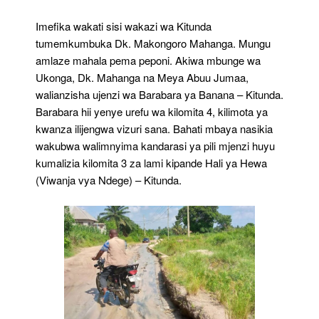
Imefika wakati sisi wakazi wa Kitunda
tumemkumbuka Dk. Makongoro Mahanga. Mungu
amlaze mahala pema peponi. Akiwa mbunge wa
Ukonga, Dk. Mahanga na Meya Abuu Jumaa,
walianzisha ujenzi wa Barabara ya Banana – Kitunda.
Barabara hii yenye urefu wa kilomita 4, kilimota ya
kwanza ilijengwa vizuri sana. Bahati mbaya nasikia
wakubwa walimnyima kandarasi ya pili mjenzi huyu
kumalizia kilomita 3 za lami kipande Hali ya Hewa
(Viwanja vya Ndege) – Kitunda.