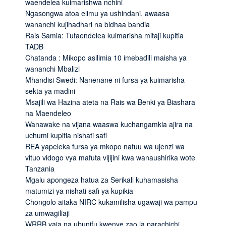
waendelea kuimarishwa nchini
Ngasongwa atoa elimu ya ushindani, awaasa
wananchi kujihadhari na bidhaa bandia
Rais Samia: Tutaendelea kuimarisha mitaji kupitia
TADB
Chatanda : Mikopo asilimia 10 imebadili maisha ya
wananchi Mbalizi
Mhandisi Swedi: Nanenane ni fursa ya kuimarisha
sekta ya madini
Msajili wa Hazina ateta na Rais wa Benki ya Biashara
na Maendeleo
Wanawake na vijana waaswa kuchangamkia ajira na
uchumi kupitia nishati safi
REA yapeleka fursa ya mkopo nafuu wa ujenzi wa
vituo vidogo vya mafuta vijijini kwa wanaushirika wote
Tanzania
Mgalu apongeza hatua za Serikali kuhamasisha
matumizi ya nishati safi ya kupikia
Chongolo aitaka NIRC kukamilisha ugawaji wa pampu
za umwagiliaji
WRRB yaja na ubunifu kwenye zao la parachichi