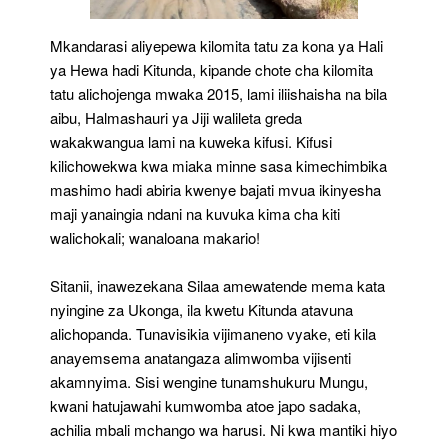
Mkandarasi aliyepewa kilomita tatu za kona ya Hali
ya Hewa hadi Kitunda, kipande chote cha kilomita
tatu alichojenga mwaka 2015, lami iliishaisha na bila
aibu, Halmashauri ya Jiji walileta greda
wakakwangua lami na kuweka kifusi. Kifusi
kilichowekwa kwa miaka minne sasa kimechimbika
mashimo hadi abiria kwenye bajati mvua ikinyesha
maji yanaingia ndani na kuvuka kima cha kiti
walichokali; wanaloana makario!
Sitanii, inawezekana Silaa amewatende mema kata
nyingine za Ukonga, ila kwetu Kitunda atavuna
alichopanda. Tunavisikia vijimaneno vyake, eti kila
anayemsema anatangaza alimwomba vijisenti
akamnyima. Sisi wengine tunamshukuru Mungu,
kwani hatujawahi kumwomba atoe japo sadaka,
achilia mbali mchango wa harusi. Ni kwa mantiki hiyo