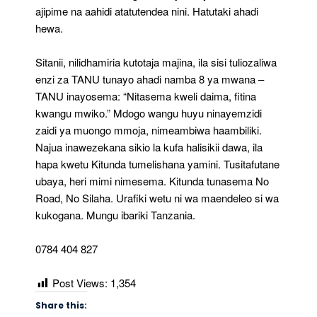
ajipime na aahidi atatutendea nini. Hatutaki ahadi
hewa.
Sitanii, nilidhamiria kutotaja majina, ila sisi tuliozaliwa
enzi za TANU tunayo ahadi namba 8 ya mwana –
TANU inayosema: “Nitasema kweli daima, fitina
kwangu mwiko.” Mdogo wangu huyu ninayemzidi
zaidi ya muongo mmoja, nimeambiwa haambiliki.
Najua inawezekana sikio la kufa halisikii dawa, ila
hapa kwetu Kitunda tumelishana yamini. Tusitafutane
ubaya, heri mimi nimesema. Kitunda tunasema No
Road, No Silaha. Urafiki wetu ni wa maendeleo si wa
kukogana. Mungu ibariki Tanzania.
0784 404 827
Post Views:
1,354
Share this: