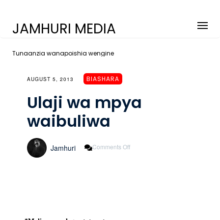
JAMHURI MEDIA
Tunaanzia wanapoishia wengine
BIASHARA
AUGUST 5, 2013
Ulaji wa mpya
waibuliwa
On
Comments Off
Jamhuri
Ulaji
Wa
Mpya
Waibuliwa