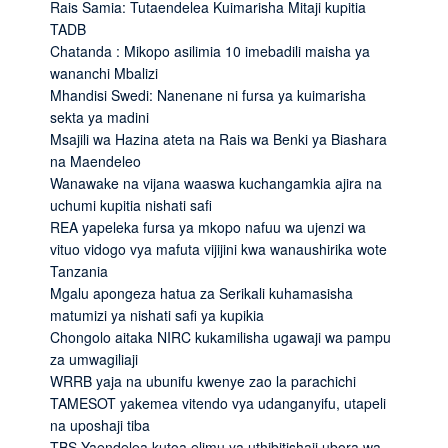
Rais Samia: Tutaendelea Kuimarisha Mitaji kupitia
TADB
Chatanda : Mikopo asilimia 10 imebadili maisha ya
wananchi Mbalizi
Mhandisi Swedi: Nanenane ni fursa ya kuimarisha
sekta ya madini
Msajili wa Hazina ateta na Rais wa Benki ya Biashara
na Maendeleo
Wanawake na vijana waaswa kuchangamkia ajira na
uchumi kupitia nishati safi
REA yapeleka fursa ya mkopo nafuu wa ujenzi wa
vituo vidogo vya mafuta vijijini kwa wanaushirika wote
Tanzania
Mgalu apongeza hatua za Serikali kuhamasisha
matumizi ya nishati safi ya kupikia
Chongolo aitaka NIRC kukamilisha ugawaji wa pampu
za umwagiliaji
WRRB yaja na ubunifu kwenye zao la parachichi
TAMESOT yakemea vitendo vya udanganyifu, utapeli
na uposhaji tiba
TBS Yaendelea kutoa elimu ya uthibitishaji ubora wa