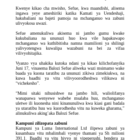
Kwenye kikao cha mwisho, Sefue, kwa maandishi, alisema
ingawa yeye ameshiriki katika Kamati ya Uendeshaji,
hakubaliani na bajeti pamoja na mchanganuo wa zabuni
ulivyokosa uwazi.
Sefue amenukuliwa akisema ni jambo gumu kwake
kukubaliana na ununuzi huo kwa vile hapakuwapo
mchanganuo wa kuthibitisha namna mamilioni ya shilingi
yalivyotengwa kuwalipa wazabuni na bei za vifaa
vilivyohitajika.
Vyanzo vya uhakika kutoka ndani ya kikao kilichofanyika
Juni 17, vinasema Balozi Sefue aliweka wazi msimamo wake
baada ya kuona taratibu za ununuzi zikiwa zimekiukwa, na
kuwa baadhi ya vitu vilivyoorodheshwa vilikuwa ni
“vichekesho”.
“Mimi sitaki nihusishwe na jambo hili, waliolifanya
wanapaswa wenyewe wabebe msalaba huu, mchanganuo
uletwe ili kuonesha nini kinanunuliwa kwa kiasi gani badala
ya utaratibu huu wa kuorodhesha vitu na kuweka gharama,”
alinukuliwa aking’aka Balozi Sefue.
Kampuni zilizopata zabuni
Kampuni ya Luma International Ltd ilipewa zabuni ya
kusambaza vitu mbalimbali vyenye thamani ya Sh milioni
391.1. Baadhi ya vitu hivyo ni vipeperushi, bendera za