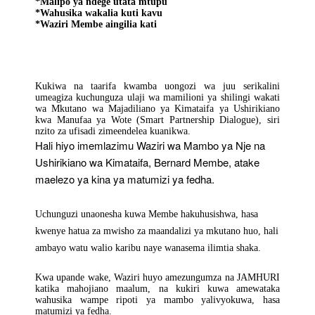
*Malipo ya ndege utata mtupu
*Wahusika wakalia kuti kavu
*Waziri Membe aingilia kati
Kukiwa na taarifa kwamba uongozi wa juu serikalini
umeagiza kuchunguza ulaji wa mamilioni ya shilingi wakati
wa Mkutano wa Majadiliano ya Kimataifa ya Ushirikiano
kwa Manufaa ya Wote (Smart Partnership Dialogue), siri
nzito za ufisadi zimeendelea kuanikwa.
Hali hiyo imemlazimu Waziri wa Mambo ya Nje na
Ushirikiano wa Kimataifa, Bernard Membe, atake
maelezo ya kina ya matumizi ya fedha.
Uchunguzi unaonesha kuwa Membe hakuhusishwa, hasa
kwenye hatua za mwisho za maandalizi ya mkutano huo, hali
ambayo watu walio karibu naye wanasema ilimtia shaka.
Kwa upande wake, Waziri huyo amezungumza na JAMHURI
katika mahojiano maalum, na kukiri kuwa amewataka
wahusika wampe ripoti ya mambo yalivyokuwa, hasa
matumizi ya fedha.