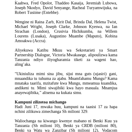
Kaahwa, Fred Opolot, Thaddeo Kasaija, Jeremiah Lubowa,
Joseph Nkodyo, David Senyange, Racheal Turyamwijuka, na
Robert Tusiime (Entebbe).
Wengine ni Raina Zarb, Kirit Dal, Brinda Dal, Helena Twist,
Michael Wright, Joseph Clarke, Johnson Kyeswa, na Ian
Strachan (London), Crusivia Hichikumba, na Willem
Lourens (Lusaka), Augustino Muambe (Maputo), Kobina
Amoakwa (Accra).
Aliyekuwa Katibu Mkuu wa Sekretarieti ya Smart
Partnership Dialogue, Victoria Mwakasege, alipoulizwa kama
Tanzania ndiyo iliyogharamia tiketi za wageni hao,
aling’aka.
“Ukiniuliza mimi sina jibu, sijui mna guts (ujasiri) gani,
mnaandika tu tuhuma za ajabu. Mnamfahamu Mungu? Kama
mnataka taarifa, mzitafute kwa Mungu, mmeamua kuandika,
andikeni tu. Mimi siwajibiki kwa hayo masuala. Mnamjua
anayewajibika,” alisema na kukata simu.
Kampuni zilizotoa michango
Hadi Juni 17, mwaka huu, kampuni na taasisi 17 za hapa
nchini zilikuwa zimechanga Sh milioni 329.
Waliochanga na kiwango kwenye mabano ni Benki Kuu ya
Tanzania (Sh milioni 10), Benki ya CRDB (milioni 80),
Benki ya Watu wa Zanzibar (Sh milioni 12), Vodacom