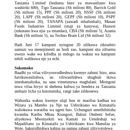
Tanzania Limited (huduma bure ya mawasiliano kwa
washiriki 600), Tigo Tanzania (Sh milioni 80), Barrick Gold
(Sh milioni 15), PPF (Sh milioni 20), NSSF (Sh milioni
20), LAPF (Sh milioni 20), GEPF (Sh milioni 10), PSPF
(Sh milioni 20), TANAPA (zawadi mbalimbali), Masasi
Foods Industries Limited (maji ya kunywa), Huawei
(mkutano kwa njia ya mtandao), CBA (Sh milioni 5), Azania
Bank (Sh milioni 5), na Techno Brain Ltd (Sh milioni 32).
Hadi Juni 17 kampuni nyingine 20 zilikuwa zikisubiri
uamuzi wa menejimenti au bodi zao, kampuni sita zilisema
uwezo wake wa kifedha ni mdogo na wakuu wa kampuni
mbili walikuwa nje ya nchi.
Sokomoko
Baadhi ya vifaa vilivyoorodheshwa kwenye zabuni hizo, ama
havikuwasilishwa, au viliwasilishwa shughuli ikiwa
imeshamalizika, na sasa vimetunzwa maghalani. Miongoni
mwa vifaa hivyo ni shehena kubwa ya bendera za Tanzania
ambazo licha ya kutotumika, rangi zake zilikosewa.
Wahusika wakuu kwenye ulaji huu ni maofisa kadhaa wa
Wizara ya Mambo ya Nje na Ushirikiano wa Kimataifa
waliokuwa waratibu wa ugeni huo. Uchunguzi umethibitisha
kwamba Katibu Mkuu Kiongozi, Balozi Ombeni Sefue,
aliyekuwa Mwenyekiti wa Kamati ya Uendeshaji wa
Majadiliano ya Kimataifa ya Ushirikiano kwa Manufaa ya
Wote, hakuridhishwa kabisa na namna zabuni zilivyotolewa.