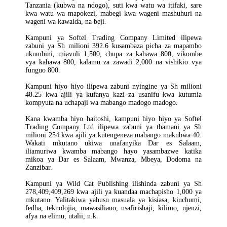
Tanzania (kubwa na ndogo), suti kwa watu wa itifaki, sare
kwa watu wa mapokezi, mabegi kwa wageni mashuhuri na
wageni wa kawaida, na beji.
Kampuni ya Softel Trading Company Limited ilipewa
zabuni ya Sh milioni 392.6 kusambaza picha za mapambo
ukumbini, miavuli 1,500, chupa za kahawa 800, vikombe
vya kahawa 800, kalamu za zawadi 2,000 na vishikio vya
funguo 800.
Kampuni hiyo hiyo ilipewa zabuni nyingine ya Sh milioni
48.25 kwa ajili ya kufanya kazi za usanifu kwa kutumia
kompyuta na uchapaji wa mabango madogo madogo.
Kana kwamba hiyo haitoshi, kampuni hiyo hiyo ya Softel
Trading Company Ltd ilipewa zabuni ya thamani ya Sh
milioni 254 kwa ajili ya kutengeneza mabango makubwa 40.
Wakati mkutano ukiwa unafanyika Dar es Salaam,
iliamuriwa kwamba mabango hayo yasambazwe katika
mikoa ya Dar es Salaam, Mwanza, Mbeya, Dodoma na
Zanzibar.
Kampuni ya Wild Cat Publishing ilishinda zabuni ya Sh
278,409,409,269 kwa ajili ya kuandaa machapisho 1,000 ya
mkutano. Yalitakiwa yahusu masuala ya kisiasa, kiuchumi,
fedha, teknolojia, mawasiliano, usafirishaji, kilimo, ujenzi,
afya na elimu, utalii, n.k.