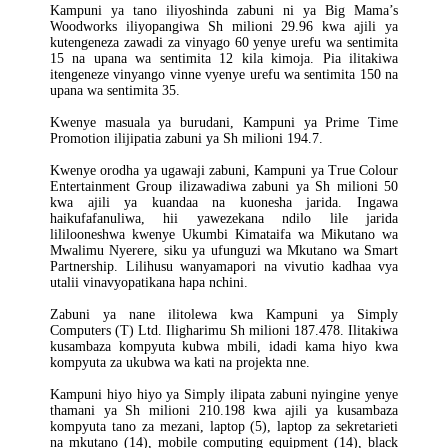
Kampuni ya tano iliyoshinda zabuni ni ya Big Mama’s
Woodworks iliyopangiwa Sh milioni 29.96 kwa ajili ya
kutengeneza zawadi za vinyago 60 yenye urefu wa sentimita
15 na upana wa sentimita 12 kila kimoja. Pia ilitakiwa
itengeneze vinyango vinne vyenye urefu wa sentimita 150 na
upana wa sentimita 35.
Kwenye masuala ya burudani, Kampuni ya Prime Time
Promotion ilijipatia zabuni ya Sh milioni 194.7.
Kwenye orodha ya ugawaji zabuni, Kampuni ya True Colour
Entertainment Group ilizawadiwa zabuni ya Sh milioni 50
kwa ajili ya kuandaa na kuonesha jarida. Ingawa
haikufafanuliwa, hii yawezekana ndilo lile jarida
lililooneshwa kwenye Ukumbi Kimataifa wa Mikutano wa
Mwalimu Nyerere, siku ya ufunguzi wa Mkutano wa Smart
Partnership. Lilihusu wanyamapori na vivutio kadhaa vya
utalii vinavyopatikana hapa nchini.
Zabuni ya nane ilitolewa kwa Kampuni ya Simply
Computers (T) Ltd. Iligharimu Sh milioni 187.478. Ilitakiwa
kusambaza kompyuta kubwa mbili, idadi kama hiyo kwa
kompyuta za ukubwa wa kati na projekta nne.
Kampuni hiyo hiyo ya Simply ilipata zabuni nyingine yenye
thamani ya Sh milioni 210.198 kwa ajili ya kusambaza
kompyuta tano za mezani, laptop (5), laptop za sekretarieti
na mkutano (14), mobile computing equipment (14), black