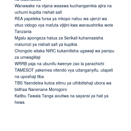
Wanawake na vijana waaswa kuchangamkia ajira na
uchumi kupitia nishati safi
REA yapeleka fursa ya mkopo nafuu wa ujenzi wa
vituo vidogo vya mafuta vijijini kwa wanaushirika wote
Tanzania
Mgalu apongeza hatua za Serikali kuhamasisha
matumizi ya nishati safi ya kupikia
Chongolo aitaka NIRC kukamilisha ugawaji wa pampu
za umwagiliaji
WRRB yaja na ubunifu kwenye zao la parachichi
TAMESOT yakemea vitendo vya udanganyifu, utapeli
na uposhaji tiba
TBS Yaendelea kutoa elimu ya uthibitishaji ubora wa
bidhaa Nanenane Morogoro
Katibu Tawala Tanga avutiwa na sayansi ya hali ya
hewa