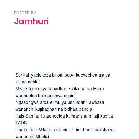
POSTED BY
Jamhuri
Serikali yaelekeza bilioni 300/- kuchochea tija ya
kilimo nchini
Mwitikio dhidi ya tahadhari kujikinga na Ebola
waendelea kuimarishwa nchini
Ngasongwa atoa elimu ya ushindani, awaasa
wananchi kujihadhari na bidhaa bandia
Rais Samia: Tutaendelea kuimarisha mitaji kupitia
TADB
Chatanda : Mikopo asilimia 10 imebadili maisha ya
wananchi Mbalizi