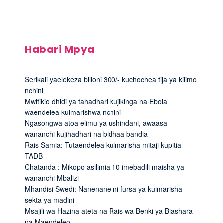
Habari Mpya
Serikali yaelekeza bilioni 300/- kuchochea tija ya kilimo
nchini
Mwitikio dhidi ya tahadhari kujikinga na Ebola
waendelea kuimarishwa nchini
Ngasongwa atoa elimu ya ushindani, awaasa
wananchi kujihadhari na bidhaa bandia
Rais Samia: Tutaendelea kuimarisha mitaji kupitia
TADB
Chatanda : Mikopo asilimia 10 imebadili maisha ya
wananchi Mbalizi
Mhandisi Swedi: Nanenane ni fursa ya kuimarisha
sekta ya madini
Msajili wa Hazina ateta na Rais wa Benki ya Biashara
na Maendeleo