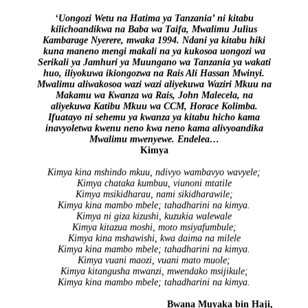
‘Uongozi Wetu na Hatima ya Tanzania’ ni kitabu
kilichoandikwa na Baba wa Taifa, Mwalimu Julius
Kambarage Nyerere, mwaka 1994. Ndani ya kitabu hiki
kuna maneno mengi makali na ya kukosoa uongozi wa
Serikali ya Jamhuri ya Muungano wa Tanzania ya wakati
huo, iliyokuwa ikiongozwa na Rais Ali Hassan Mwinyi.
Mwalimu aliwakosoa wazi wazi aliyekuwa Waziri Mkuu na
Makamu wa Kwanza wa Rais, John Malecela, na
aliyekuwa Katibu Mkuu wa CCM, Horace Kolimba.
Ifuatayo ni sehemu ya kwanza ya kitabu hicho kama
inavyoletwa kwenu neno kwa neno kama alivyoandika
Mwalimu mwenyewe. Endelea…
Kimya
Kimya kina mshindo mkuu, ndivyo wambavyo wavyele;
Kimya chataka kumbuu, viunoni mtatile
Kimya msikidharau, nami sikidharawile;
Kimya kina mambo mbele; tahadharini na kimya.
Kimya ni giza kizushi, kuzukia walewale
Kimya kitazua moshi, moto msiyafumbule;
Kimya kina mshawishi, kwa daima na milele
Kimya kina mambo mbele; tahadharini na kimya.
Kimya vuani maozi, vuani mato muole;
Kimya kitangusha mwanzi, mwendako msijikule;
Kimya kina mambo mbele; tahadharini na kimya.
Bwana Muyaka bin Haji,