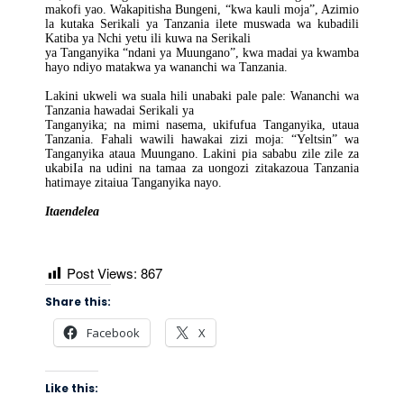
makofi yao. Wakapitisha Bungeni, “kwa kauli moja”, Azimio
la kutaka Serikali ya Tanzania ilete muswada wa kubadili
Katiba ya Nchi yetu ili kuwa na Serikali
ya Tanganyika “ndani ya Muungano”, kwa madai ya kwamba
hayo ndiyo matakwa ya wananchi wa Tanzania.
Lakini ukweli wa suala hili unabaki pale pale: Wananchi wa
Tanzania hawadai Serikali ya
Tanganyika; na mimi nasema, ukifufua Tanganyika, utaua
Tanzania. Fahali wawili hawakai zizi moja: “Yeltsin” wa
Tanganyika ataua Muungano. Lakini pia sababu zile zile za
ukabiIa na udini na tamaa za uongozi zitakazoua Tanzania
hatimaye zitaiua Tanganyika nayo.
Itaendelea
Post Views:
867
Share this:
Facebook
X
Like this: