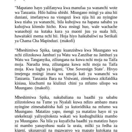
“Mapatano hayo yalifanywa kwa manufaa ya wananchi wote
wa Tanzania. Hilo halina ubishi. Miungano mingi ya aina hii
duniani, imefanywa na viongozi kwa njia hii au nyingine
kwa niaba ya wananchi, bila kuhojiwa na hapana sababu ya
kuhojiwa kitendo hicho. Kwa msingi huo, wale wachache
wanaohoji na kutaka kura ya maoni juu ya suala hili,
hawaitakii mema nchi hii. Hoja hiyo haikubaliwi na Serikali
ya Chama Cha Mapinduzi. (makofi)
“Mheshimiwa Spika, tangu kuanzishwa kwa Muungano wa
nchi zilizokuwa Jamhuri ya Watu wa Zanzibar na Jamhuri ya
Watu wa Tanganyika, ziliungana na kuwa nchi moja na Taifa
moja. Narudia tena, ziliungana kuwa nchi moja na Taifa
moja. Kwa lugha ya kigeni, ‘One Sovereign State’. Hivyo
imejenga msingi imara wa umoja kati ya wananchi wa
Tanzania. Tanzania Bara na Visiwani, zimekuwa zikifaidika
kisiasa, kiuchumi na kiulinzi chini ya mfumo uliopo wa
Muungano. (makofi).
Mheshimiwa Spika, nakubaliana na baadhi ya sababu
zilizotolewa na Tume ya Nyalali kuwa ndizo ambazo mara
nyingine zimesababisha hali ya kutoridhika na mfumo wa
Muungano. Matatizo yapo, mengi ya matatizo hayo ni ya
utekelezaji yaliyojitokeza wakati wa kushughulikia mambo
ya Muungano. Na bila ya kuyaficha baadhi ya matatizo hayo
ni mambo yanayohusu suala la uraia, milki ya fedha za
kigeni, ukusanyaji na mgawanyo wa mapato kutokana na