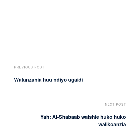
PREVIOUS POST
Watanzania huu ndiyo ugaidi
NEXT POST
Yah: Al-Shabaab waishie huko huko
walikoanzia