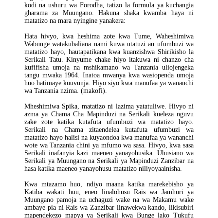
kodi na ushuru wa Forodha, tatizo la formula ya kuchangia
gharama za Muungano. Hakuna shaka kwamba haya ni
matatizo na mara nyingine yanakera:
Hata hivyo, kwa heshima zote kwa Tume, Waheshimiwa
Wabunge watakubaliana nami kuwa utatuzi au ufumbuzi wa
matatizo hayo, hautapatikana kwa kuanzishwa Shirikisho la
Serikali Tatu. Kinyume chake hiyo itakuwa ni chanzo cha
kufifisha umoja na mshikamano wa Tanzania uliojengeka
tangu mwaka 1964. Inatoa mwanya kwa wasiopenda umoja
huo hatimaye kuuvunja. Hiyo siyo kwa manufaa ya wananchi
wa Tanzania nzima. (makofi).
Mheshimiwa Spika, matatizo ni lazima yatatuliwe. Hivyo ni
azma ya Chama Cha Mapinduzi na Serikali kueleza nguvu
zake zote katika kutafuta ufumbuzi wa matatizo hayo.
Serikali na Chama zitaendelea kutafuta ufumbuzi wa
matatizo hayo halisi na kuyaondoa kwa manufaa ya wananchi
wote wa Tanzania chini ya mfumo wa sasa. Hivyo, kwa sasa
Serikali inafanyia kazi maeneo yanayohusika. Uhusiano wa
Serikali ya Muungano na Serikali ya Mapinduzi Zanzibar na
hasa katika maeneo yanayohusu matatizo niliyoyaainisha.
Kwa mtazamo huo, ndiyo maana katika marekebisho ya
Katiba wakati huu, eneo linalohusu Rais wa Jamhuri ya
Muungano pamoja na uchaguzi wake na wa Makamu wake
ambaye pia ni Rais wa Zanzibar linawekwa kando, likisubiri
mapendekezo mapya ya Serikali kwa Bunge lako Tukufu