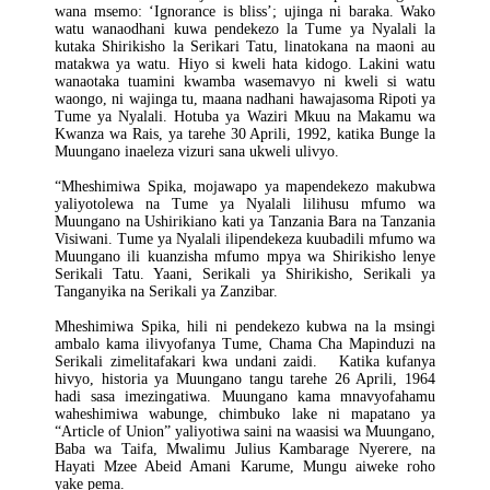
wana msemo: ‘Ignorance is bliss’; ujinga ni baraka. Wako
watu wanaodhani kuwa pendekezo la Tume ya Nyalali la
kutaka Shirikisho la Serikari Tatu, linatokana na maoni au
matakwa ya watu. Hiyo si kweli hata kidogo. Lakini watu
wanaotaka tuamini kwamba wasemavyo ni kweli si watu
waongo, ni wajinga tu, maana nadhani hawajasoma Ripoti ya
Tume ya Nyalali. Hotuba ya Waziri Mkuu na Makamu wa
Kwanza wa Rais, ya tarehe 30 Aprili, 1992, katika Bunge la
Muungano inaeleza vizuri sana ukweli ulivyo.
“Mheshimiwa Spika, mojawapo ya mapendekezo makubwa
yaliyotolewa na Tume ya Nyalali lilihusu mfumo wa
Muungano na Ushirikiano kati ya Tanzania Bara na Tanzania
Visiwani. Tume ya Nyalali ilipendekeza kuubadili mfumo wa
Muungano ili kuanzisha mfumo mpya wa Shirikisho lenye
Serikali Tatu. Yaani, Serikali ya Shirikisho, Serikali ya
Tanganyika na Serikali ya Zanzibar.
Mheshimiwa Spika, hili ni pendekezo kubwa na la msingi
ambalo kama ilivyofanya Tume, Chama Cha Mapinduzi na
Serikali zimelitafakari kwa undani zaidi. Katika kufanya
hivyo, historia ya Muungano tangu tarehe 26 Aprili, 1964
hadi sasa imezingatiwa. Muungano kama mnavyofahamu
waheshimiwa wabunge, chimbuko lake ni mapatano ya
“Article of Union” yaliyotiwa saini na waasisi wa Muungano,
Baba wa Taifa, Mwalimu Julius Kambarage Nyerere, na
Hayati Mzee Abeid Amani Karume, Mungu aiweke roho
yake pema.