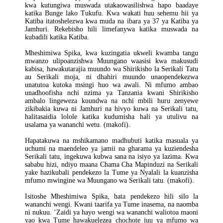
kwa kutungiwa muswada utakaowasilishwa hapo baadaye
katika Bunge lako Tukufu. Kwa wakati huu sehemu hii ya
Katiba itatoshelezwa kwa muda na ibara ya 37 ya Katiba ya
Jamhuri. Rekebisho hili limefanywa katika muswada na
kubadili katika Katiba.
Mheshimiwa Spika, kwa kuzingatia ukweli kwamba tangu
mwanzo ulipoanzishwa Muungano waasisi kwa makusudi
kabisa, hawakutarajia muundo wa Shirikisho la Serikali Tatu
au Serikali moja, ni dhahiri muundo unaopendekezwa
unatutoa kutoka msingi huo wa awali. Ni mfumo ambao
unadhoofisha nchi nzima ya Tanzania kwani Shirikisho
ambalo lingeweza kuundwa na nchi mbili huru zenyewe
zikibakia kuwa ni Jamhuri na hivyo kuwa na Serikali tatu,
halitasaidia lolole katika kudumisha hali ya utulivu na
usalama ya wananchi wetu. (makofi).
Hapatakuwa na mshikamano madhubuti katika masuala ya
uchumi na maendeleo ya jamii na gharama ya kuziendesha
Serikali tatu, ingekuwa kubwa sana na isiyo ya lazima. Kwa
sababu hizi, ndiyo maana Chama Cha Mapinduzi na Serikali
yake hazikubali pendekezo la Tume ya Nyalali la kuanzisha
mfumo mwingine wa Muungano wa Serikali tatu. (makofi).
Isitoshe Mheshimiwa Spika, hata pendekezo hili silo la
wananchi wengi. Kwani taarifa ya Tume inasema, na naomba
ni nukuu. ‘Zaidi ya hayo wengi wa wananchi waliotoa maoni
yao kwa Tume hawakuelezea chochote juu ya mfumo wa