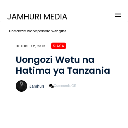
JAMHURI MEDIA
Tunaanzia wanapoishia wengine
SIASA
OCTOBER 2, 2013
Uongozi Wetu na
Hatima ya Tanzania
On
Comments Off
Jamhuri
Uongozi
Wetu
Na
Hatima
Ya
Tanzania