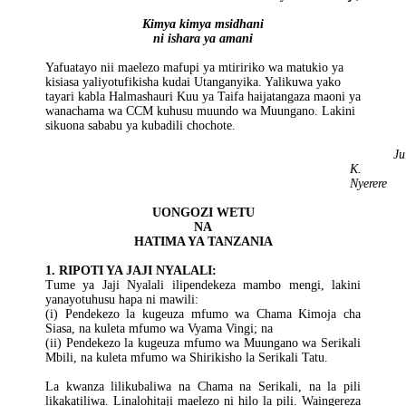
Kimya kimya msidhani
ni ishara ya amani
Yafuatayo nii maelezo mafupi ya mtiririko wa matukio ya
kisiasa yaliyotufikisha kudai Utanganyika. Yalikuwa yako
tayari kabla Halmashauri Kuu ya Taifa haijatangaza maoni ya
wanachama wa CCM kuhusu muundo wa Muungano. Lakini
sikuona sababu ya kubadili chochote.
Ju
K.
Nyerere
UONGOZI WETU
NA
HATIMA YA TANZANIA
1. RIPOTI YA JAJI NYALALI:
Tume ya Jaji Nyalali ilipendekeza mambo mengi, lakini
yanayotuhusu hapa ni mawili:
(i) Pendekezo la kugeuza mfumo wa Chama Kimoja cha
Siasa, na kuleta mfumo wa Vyama Vingi; na
(ii) Pendekezo la kugeuza mfumo wa Muungano wa Serikali
Mbili, na kuleta mfumo wa Shirikisho la Serikali Tatu.
La kwanza lilikubaliwa na Chama na Serikali, na la pili
likakatiliwa. Linalohitaji maelezo ni hilo la pili. Waingereza