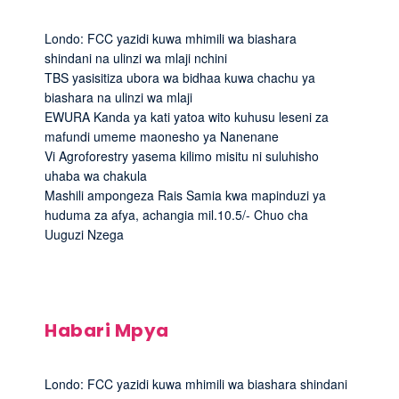
Londo: FCC yazidi kuwa mhimili wa biashara
shindani na ulinzi wa mlaji nchini
TBS yasisitiza ubora wa bidhaa kuwa chachu ya
biashara na ulinzi wa mlaji
EWURA Kanda ya kati yatoa wito kuhusu leseni za
mafundi umeme maonesho ya Nanenane
Vi Agroforestry yasema kilimo misitu ni suluhisho
uhaba wa chakula
Mashili ampongeza Rais Samia kwa mapinduzi ya
huduma za afya, achangia mil.10.5/- Chuo cha
Uuguzi Nzega
Habari Mpya
Londo: FCC yazidi kuwa mhimili wa biashara shindani