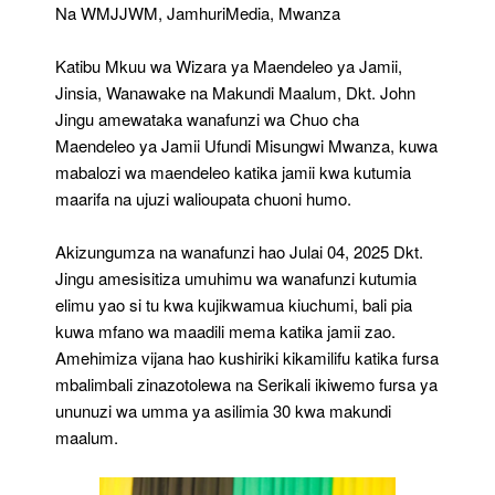
Chuo
Na WMJJWM, JamhuriMedia, Mwanza
Cha
Maendeleo
‎Katibu Mkuu wa Wizara ya Maendeleo ya Jamii,
Ya
Jamii
Jinsia, Wanawake na Makundi Maalum, Dkt. John
Ufundi
Jingu amewataka wanafunzi wa Chuo cha
Misungwi
Maendeleo ya Jamii Ufundi Misungwi Mwanza, kuwa
Kuwa
mabalozi wa maendeleo katika jamii kwa kutumia
Mabalozi
Wa
maarifa na ujuzi walioupata chuoni humo.
Maendeleo
Katika
‎Akizungumza na wanafunzi hao Julai 04, 2025 Dkt.
Jamii
Jingu amesisitiza umuhimu wa wanafunzi kutumia
elimu yao si tu kwa kujikwamua kiuchumi, bali pia
kuwa mfano wa maadili mema katika jamii zao.
Amehimiza vijana hao kushiriki kikamilifu katika fursa
mbalimbali zinazotolewa na Serikali ikiwemo fursa ya
ununuzi wa umma ya asilimia 30 kwa makundi
maalum.