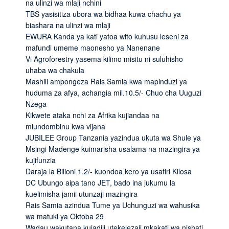
na ulinzi wa mlaji nchini
TBS yasisitiza ubora wa bidhaa kuwa chachu ya
biashara na ulinzi wa mlaji
EWURA Kanda ya kati yatoa wito kuhusu leseni za
mafundi umeme maonesho ya Nanenane
Vi Agroforestry yasema kilimo misitu ni suluhisho
uhaba wa chakula
Mashili ampongeza Rais Samia kwa mapinduzi ya
huduma za afya, achangia mil.10.5/- Chuo cha Uuguzi
Nzega
Kikwete ataka nchi za Afrika kujiandaa na
miundombinu kwa vijana
JUBILEE Group Tanzania yazindua ukuta wa Shule ya
Msingi Madenge kuimarisha usalama na mazingira ya
kujifunzia
Daraja la Bilioni 1.2/- kuondoa kero ya usafiri Kilosa
DC Ubungo aipa tano JET, bado ina jukumu la
kuelimisha jamii utunzaji mazingira
Rais Samia azindua Tume ya Uchunguzi wa wahusika
wa matuki ya Oktoba 29
Wadau wakutana kujadili utekelezaji mkakati wa nishati