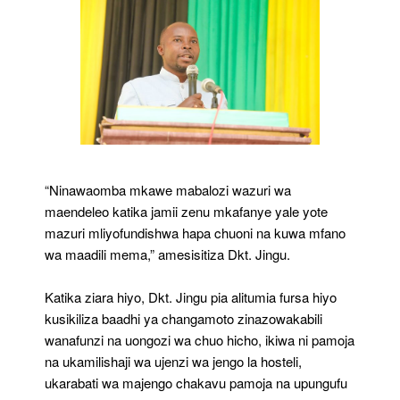
‎“Ninawaomba mkawe mabalozi wazuri wa
maendeleo katika jamii zenu mkafanye yale yote
mazuri mliyofundishwa hapa chuoni na kuwa mfano
wa maadili mema,” amesisitiza Dkt. Jingu.
‎Katika ziara hiyo, Dkt. Jingu pia alitumia fursa hiyo
kusikiliza baadhi ya changamoto zinazowakabili
wanafunzi na uongozi wa chuo hicho, ikiwa ni pamoja
na ukamilishaji wa ujenzi wa jengo la hosteli,
ukarabati wa majengo chakavu pamoja na upungufu