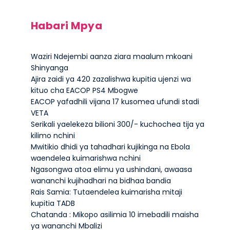
Habari Mpya
Waziri Ndejembi aanza ziara maalum mkoani
Shinyanga
Ajira zaidi ya 420 zazalishwa kupitia ujenzi wa
kituo cha EACOP PS4 Mbogwe
EACOP yafadhili vijana 17 kusomea ufundi stadi
VETA
Serikali yaelekeza bilioni 300/- kuchochea tija ya
kilimo nchini
Mwitikio dhidi ya tahadhari kujikinga na Ebola
waendelea kuimarishwa nchini
Ngasongwa atoa elimu ya ushindani, awaasa
wananchi kujihadhari na bidhaa bandia
Rais Samia: Tutaendelea kuimarisha mitaji
kupitia TADB
Chatanda : Mikopo asilimia 10 imebadili maisha
ya wananchi Mbalizi