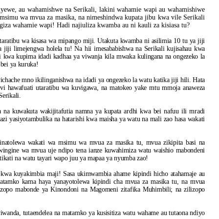
nyewe, au wahamishwe na Serikali, lakini wahamie wapi au wahamishiwe
 msimu wa mvua za masika, na nimeshindwa kupata jibu kwa vile Serikali
giza wahamie wapi! Hadi najiuliza kwamba au ni kauli za kisiasa tu?
aratibu wa kisasa wa mipango miji. Utakuta kwamba ni asilimia 10 tu ya jiji
ia jiji limejengwa holela tu! Na hii imesababishwa na Serikali kujisahau kwa
 kwa kupima idadi kadhaa ya viwanja kila mwaka kulingana na ongezeko la
 bei ya kuruka!
hache mno ikilinganishwa na idadi ya ongezeko la watu katika jiji hili. Hata
vi hawafuati utaratibu wa kuvigawa, na matokeo yake mtu mmoja anaweza
erikali.
 na kuwakuta wakijitafutia namna ya kupata ardhi kwa bei nafuu ili mradi
zi yasiyotambulika na hatarishi kwa maisha ya watu na mali zao hasa wakati
inatolewa wakati wa msimu wa mvua za masika tu, mvua zikipita basi na
ingine wa mvua uje ndipo tena ianze kuwahimiza watu waishio mabondeni
kati na watu tayari wapo juu ya mapaa ya nyumba zao!
a kwa kuyakimbia maji! Sasa ukimwambia ahame kipindi hicho atahamaje au
matamko kama haya yanayotolewa kipindi cha mvua za masika tu, na mvua
zilizopo mabonde ya Kinondoni na Magomeni zitafika Muhimbili; na zilizopo
iwanda, tutaendelea na matamko ya kusisitiza watu wahame au tutaona ndiyo