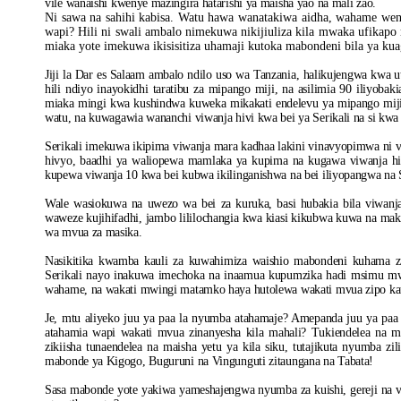
vile wanaishi kwenye mazingira hatarishi ya maisha yao na mali zao.
Ni sawa na sahihi kabisa. Watu hawa wanatakiwa aidha, wahame we
wapi? Hili ni swali ambalo nimekuwa nikijiuliza kila mwaka ufikapo
miaka yote imekuwa ikisisitiza uhamaji kutoka mabondeni bila ya kua
Jiji la Dar es Salaam ambalo ndilo uso wa Tanzania, halikujengwa kwa ut
hili ndiyo inayokidhi taratibu za mipango miji, na asilimia 90 iliyobak
miaka mingi kwa kushindwa kuweka mikakati endelevu ya mipango miji
watu, na kuwagawia wananchi viwanja hivi kwa bei ya Serikali na si kwa
Serikali imekuwa ikipima viwanja mara kadhaa lakini vinavyopimwa ni vic
hivyo, baadhi ya waliopewa mamlaka ya kupima na kugawa viwanja hi
kupewa viwanja 10 kwa bei kubwa ikilinganishwa na bei iliyopangwa na S
Wale wasiokuwa na uwezo wa bei za kuruka, basi hubakia bila viwanja
waweze kujihifadhi, jambo lililochangia kwa kiasi kikubwa kuwa na maka
wa mvua za masika.
Nasikitika kwamba kauli za kuwahimiza waishio mabondeni kuhama z
Serikali nayo inakuwa imechoka na inaamua kupumzika hadi msimu mw
wahame, na wakati mwingi matamko haya hutolewa wakati mvua zipo kati
Je, mtu aliyeko juu ya paa la nyumba atahamaje? Amepanda juu ya pa
atahamia wapi wakati mvua zinanyesha kila mahali? Tukiendelea na 
zikiisha tunaendelea na maisha yetu ya kila siku, tutajikuta nyumba 
mabonde ya Kigogo, Buguruni na Vingunguti zitaungana na Tabata!
Sasa mabonde yote yakiwa yameshajengwa nyumba za kuishi, gereji na v