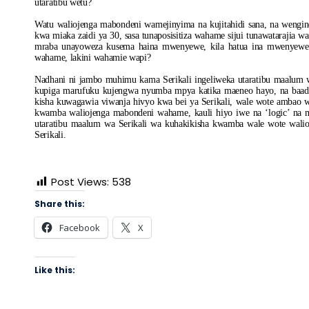
utaratibu wetu?
Watu waliojenga mabondeni wamejinyima na kujitahidi sana, na weng
kwa miaka zaidi ya 30, sasa tunaposisitiza wahame sijui tunawatarajia
mraba unayoweza kusema haina mwenyewe, kila hatua ina mwenyewe, l
wahame, lakini wahamie wapi?
Nadhani ni jambo muhimu kama Serikali ingeliweka utaratibu maalum w
kupiga marufuku kujengwa nyumba mpya katika maeneo hayo, na baad
kisha kuwagawia viwanja hivyo kwa bei ya Serikali, wale wote ambao wa
kwamba waliojenga mabondeni wahame, kauli hiyo iwe na ‘logic’ na ms
utaratibu maalum wa Serikali wa kuhakikisha kwamba wale wote wali
Serikali.
Post Views:
538
Share this:
Facebook
X
Like this: