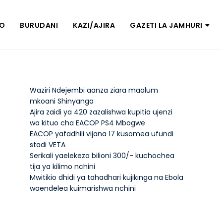
ZO
BURUDANI
KAZI/AJIRA
GAZETI LA JAMHURI
Waziri Ndejembi aanza ziara maalum
mkoani Shinyanga
Ajira zaidi ya 420 zazalishwa kupitia ujenzi
wa kituo cha EACOP PS4 Mbogwe
EACOP yafadhili vijana 17 kusomea ufundi
stadi VETA
Serikali yaelekeza bilioni 300/- kuchochea
tija ya kilimo nchini
Mwitikio dhidi ya tahadhari kujikinga na Ebola
waendelea kuimarishwa nchini