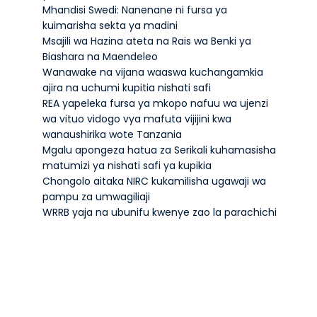
Mhandisi Swedi: Nanenane ni fursa ya
kuimarisha sekta ya madini
Msajili wa Hazina ateta na Rais wa Benki ya
Biashara na Maendeleo
Wanawake na vijana waaswa kuchangamkia
ajira na uchumi kupitia nishati safi
REA yapeleka fursa ya mkopo nafuu wa ujenzi
wa vituo vidogo vya mafuta vijijini kwa
wanaushirika wote Tanzania
Mgalu apongeza hatua za Serikali kuhamasisha
matumizi ya nishati safi ya kupikia
Chongolo aitaka NIRC kukamilisha ugawaji wa
pampu za umwagiliaji
WRRB yaja na ubunifu kwenye zao la parachichi