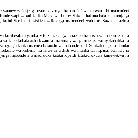
ine wameweza kujenga nyumba zenye thamani kubwa na wanaishi mabondeni
 wahamie wapi wakati katika Mkoa wa Dar es Salaam hakuna hata mita moja ya
akini Serikali inasisitiza waliojenga mabondeni wahame. Sawa ni lazima
a kuzihesabu nyumba zote zilizojengwa maeneo hatarishi ya mabondeni, na
a ya hapo kuhakikisha kwamba inapima viwanja maeneo yanayokubalika na
mejenga katika maeneo hatarishi ya mabondeni, ili Serikali inapotoa tamko
ukumo wa kisheria, na isiwe ni wakati wa masika tu, hapana, bali iwe ni
ojenga mabondeni wanaondoka katika kipindi kitakachokuwa kimewekwa na