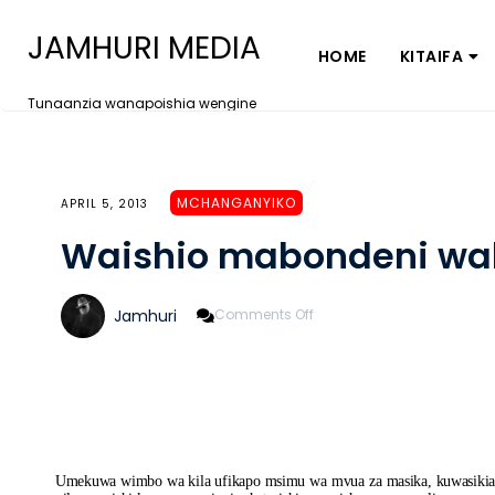
JAMHURI MEDIA
HOME
KITAIFA
Tunaanzia wanapoishia wengine
MCHANGANYIKO
APRIL 5, 2013
Waishio mabondeni wa
On
Jamhuri
Comments Off
Waishio
Mabondeni
Wahame;
Wahamie
Wapi?
Umekuwa wimbo wa kila ufikapo msimu wa mvua za masika, kuwasikia