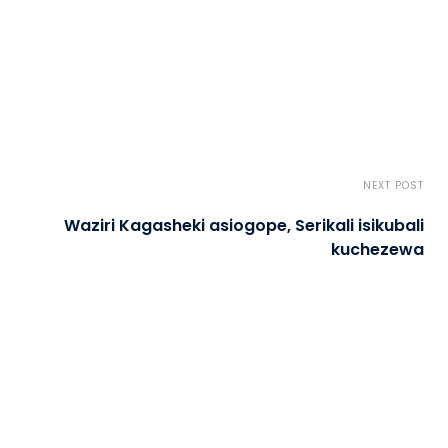
NEXT POST
Waziri Kagasheki asiogope, Serikali isikubali
kuchezewa