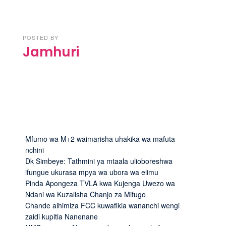
POSTED BY
Jamhuri
Mfumo wa M+2 waimarisha uhakika wa mafuta
nchini
Dk Simbeye: Tathmini ya mtaala ulioboreshwa
ifungue ukurasa mpya wa ubora wa elimu
Pinda Apongeza TVLA kwa Kujenga Uwezo wa
Ndani wa Kuzalisha Chanjo za Mifugo
Chande aihimiza FCC kuwafikia wananchi wengi
zaidi kupitia Nanenane