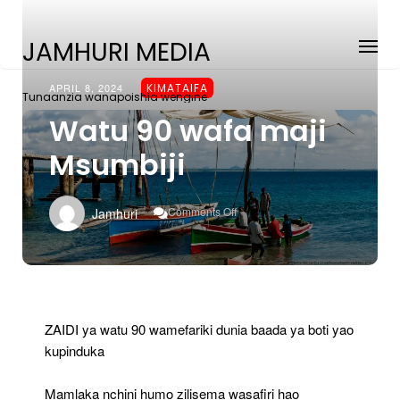
JAMHURI MEDIA
APRIL 8, 2024
KIMATAIFA
Tunaanzia wanapoishia wengine
Watu 90 wafa maji
Msumbiji
On
Comments Off
Jamhuri
Watu
90
Wafa
Maji
Msumbiji
ZAIDI ya watu 90 wamefariki dunia baada ya boti yao
kupinduka
Mamlaka nchini humo zilisema wasafiri hao