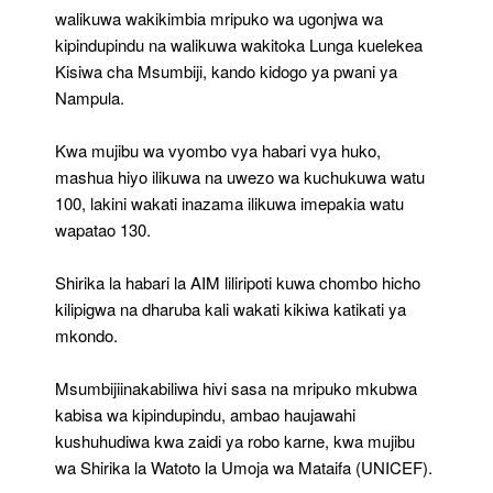
walikuwa wakikimbia mripuko wa ugonjwa wa
kipindupindu na walikuwa wakitoka Lunga kuelekea
Kisiwa cha Msumbiji, kando kidogo ya pwani ya
Nampula.
Kwa mujibu wa vyombo vya habari vya huko,
mashua hiyo ilikuwa na uwezo wa kuchukuwa watu
100, lakini wakati inazama ilikuwa imepakia watu
wapatao 130.
Shirika la habari la AIM liliripoti kuwa chombo hicho
kilipigwa na dharuba kali wakati kikiwa katikati ya
mkondo.
Msumbijiinakabiliwa hivi sasa na mripuko mkubwa
kabisa wa kipindupindu, ambao haujawahi
kushuhudiwa kwa zaidi ya robo karne, kwa mujibu
wa Shirika la Watoto la Umoja wa Mataifa (UNICEF).