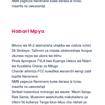
NMB yageuza Nanenane kuwa darasa la fursa,
maarifa na uwezeshaji
Habari Mpya
Mfumo wa M+2 waimarisha uhakika wa mafuta nchini
Dk Simbeye: Tathmini ya mtaala ulioboreshwa ifungue
ukurasa mpya wa ubora wa elimu
Pinda Apongeza TVLA kwa Kujenga Uwezo wa Ndani
wa Kuzalisha Chanjo za Mifugo
Chande aihimiza FCC kuwafikia wananchi wengi zaidi
kupitia Nanenane
NMB yageuza Nanenane kuwa darasa la fursa,
maarifa na uwezeshaji
Serikali inatambua mchango wa wazee: Waziri Sangu
Rais Samia, Museveni washuhudia makubaliano ya
trilioni 56 kuifanya Tanga kituo kikuu cha nishati ya