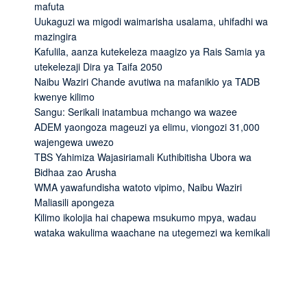
mafuta
Uukaguzi wa migodi waimarisha usalama, uhifadhi wa
mazingira
Kafulila, aanza kutekeleza maagizo ya Rais Samia ya
utekelezaji Dira ya Taifa 2050
Naibu Waziri Chande avutiwa na mafanikio ya TADB
kwenye kilimo
Sangu: Serikali inatambua mchango wa wazee
ADEM yaongoza mageuzi ya elimu, viongozi 31,000
wajengewa uwezo
TBS Yahimiza Wajasiriamali Kuthibitisha Ubora wa
Bidhaa zao Arusha
WMA yawafundisha watoto vipimo, Naibu Waziri
Maliasili apongeza
Kilimo ikolojia hai chapewa msukumo mpya, wadau
wataka wakulima waachane na utegemezi wa kemikali