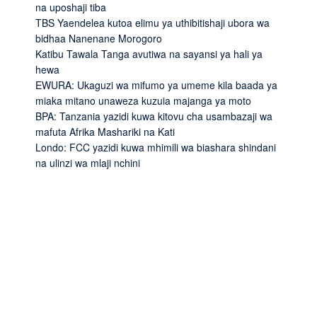
na uposhaji tiba
TBS Yaendelea kutoa elimu ya uthibitishaji ubora wa
bidhaa Nanenane Morogoro
Katibu Tawala Tanga avutiwa na sayansi ya hali ya
hewa
EWURA: Ukaguzi wa mifumo ya umeme kila baada ya
miaka mitano unaweza kuzuia majanga ya moto
BPA: Tanzania yazidi kuwa kitovu cha usambazaji wa
mafuta Afrika Mashariki na Kati
Londo: FCC yazidi kuwa mhimili wa biashara shindani
na ulinzi wa mlaji nchini