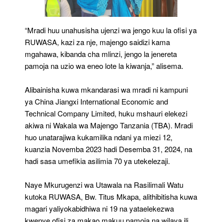
“Mradi huu unahusisha ujenzi wa jengo kuu la ofisi ya
RUWASA, kazi za nje, majengo saidizi kama
mgahawa, kibanda cha mlinzi, jengo la jenereta
pamoja na uzio wa eneo lote la kiwanja,” alisema.
Alibainisha kuwa mkandarasi wa mradi ni kampuni
ya China Jiangxi International Economic and
Technical Company Limited, huku mshauri elekezi
akiwa ni Wakala wa Majengo Tanzania (TBA). Mradi
huo unatarajiwa kukamilika ndani ya miezi 12,
kuanzia Novemba 2023 hadi Desemba 31, 2024, na
hadi sasa umefikia asilimia 70 ya utekelezaji.
Naye Mkurugenzi wa Utawala na Rasilimali Watu
kutoka RUWASA, Bw. Titus Mkapa, alithibitisha kuwa
magari yaliyokabidhiwa ni 19 na yataelekezwa
kwenye ofisi za makao makuu pamoja na wilaya ili