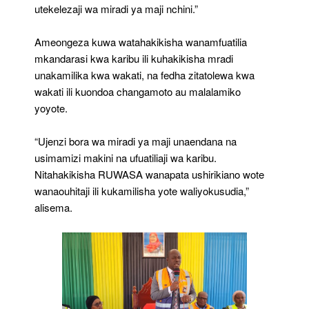
utekelezaji wa miradi ya maji nchini.”
Ameongeza kuwa watahakikisha wanamfuatilia
mkandarasi kwa karibu ili kuhakikisha mradi
unakamilika kwa wakati, na fedha zitatolewa kwa
wakati ili kuondoa changamoto au malalamiko
yoyote.
“Ujenzi bora wa miradi ya maji unaendana na
usimamizi makini na ufuatiliaji wa karibu.
Nitahakikisha RUWASA wanapata ushirikiano wote
wanaouhitaji ili kukamilisha yote waliyokusudia,”
alisema.