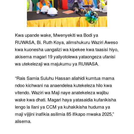
Kwa upande wake, Mwenyekiti wa Bodi ya
RUWASA, Bi. Ruth Koya, alimshukuru Waziri Aweso
kwa kuonesha uangalizi wa kipekee kwa taasisi hiyo,
akisema magari 19 yaliyotolewa yataongeza ufanisi
wa utekelezaji wa majukumu ya RUWASA.
“Rais Samia Suluhu Hassan aliahidi kumtua mama
ndoo kichwani na anaendelea kutekeleza hilo kwa
vitendo. Waziri wa Maji naye anatekeleza wajibu
wake kwa dhati. Magari haya yatasaidia kufanikisha
lengo la Ilani ya CCM ya kuhakikisha huduma ya
maji vijijini inafikia asilimia 85 ifikapo mwaka 2025,”
alisema.