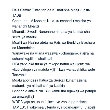
Rais Samia: Tutaendelea Kuimarisha Mitaji kupitia
TADB
Chatanda : Mikopo asilimia 10 imebadili maisha ya
wananchi Mbalizi
Mhandisi Swedi: Nanenane ni fursa ya kuimarisha
sekta ya madini
Msajili wa Hazina ateta na Rais wa Benki ya Biashara
na Maendeleo
Wanawake na vijana waaswa kuchangamkia ajira na
uchumi kupitia nishati safi
REA yapeleka fursa ya mkopo nafuu wa ujenzi wa
vituo vidogo vya mafuta vijijini kwa wanaushirika wote
Tanzania
Mgalu apongeza hatua za Serikali kuhamasisha
matumizi ya nishati safi ya kupikia
Chongolo aitaka NIRC kukamilisha ugawaji wa pampu
za umwagiliaji
WRRB yaja na ubunifu kwenye zao la parachichi
TAMESOT yakemea vitendo vya udanganyifu, utapeli