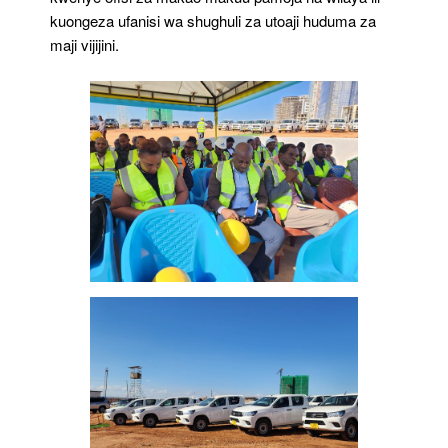
kuongeza ufanisi wa shughuli za utoaji huduma za
maji vijijini.