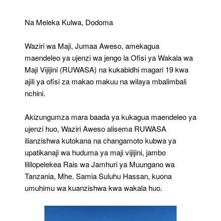
Za
RUWASA,
Na Meleka Kulwa, Dodoma
Agawa
Magari
Waziri wa Maji, Jumaa Aweso, amekagua
19
maendeleo ya ujenzi wa jengo la Ofisi ya Wakala wa
Maji Vijijini (RUWASA) na kukabidhi magari 19 kwa
ajili ya ofisi za makao makuu na wilaya mbalimbali
nchini.
Akizungumza mara baada ya kukagua maendeleo ya
ujenzi huo, Waziri Aweso alisema RUWASA
ilianzishwa kutokana na changamoto kubwa ya
upatikanaji wa huduma ya maji vijijini, jambo
lililopelekea Rais wa Jamhuri ya Muungano wa
Tanzania, Mhe. Samia Suluhu Hassan, kuona
umuhimu wa kuanzishwa kwa wakala huo.