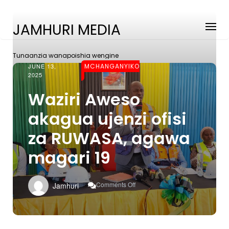
JAMHURI MEDIA
Tunaanzia wanapoishia wengine
JUNE 13,
MCHANGANYIKO
2025
Waziri Aweso
akagua ujenzi ofisi
za RUWASA, agawa
magari 19
On
Comments Off
Jamhuri
Waziri
Aweso
Akagua
Ujenzi
Ofisi