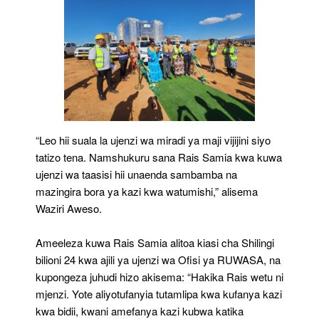
“Leo hii suala la ujenzi wa miradi ya maji vijijini siyo
tatizo tena. Namshukuru sana Rais Samia kwa kuwa
ujenzi wa taasisi hii unaenda sambamba na
mazingira bora ya kazi kwa watumishi,” alisema
Waziri Aweso.
Ameeleza kuwa Rais Samia alitoa kiasi cha Shilingi
bilioni 24 kwa ajili ya ujenzi wa Ofisi ya RUWASA, na
kupongeza juhudi hizo akisema: “Hakika Rais wetu ni
mjenzi. Yote aliyotufanyia tutamlipa kwa kufanya kazi
kwa bidii, kwani amefanya kazi kubwa katika