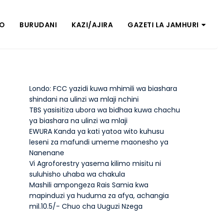
ZO
BURUDANI
KAZI/AJIRA
GAZETI LA JAMHURI
Londo: FCC yazidi kuwa mhimili wa biashara
shindani na ulinzi wa mlaji nchini
TBS yasisitiza ubora wa bidhaa kuwa chachu
ya biashara na ulinzi wa mlaji
EWURA Kanda ya kati yatoa wito kuhusu
leseni za mafundi umeme maonesho ya
Nanenane
Vi Agroforestry yasema kilimo misitu ni
suluhisho uhaba wa chakula
Mashili ampongeza Rais Samia kwa
mapinduzi ya huduma za afya, achangia
mil.10.5/- Chuo cha Uuguzi Nzega