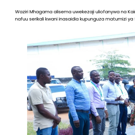
Waziri Mhagama alisema uwekezaji uliofanywa na Kairu
nafuu serikali kwani inasaidia kupunguza matumizi ya 