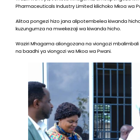
Pharmaceuticals Industry Limited kilichoko Mkoa wa P
Alitoa pongezi hizo jana alipotembelea kiwanda hicho 
kuzungumza na mwekezaji wa kiwanda hicho.
Waziri Mhagama aliongozana na viongozi mbalimbali ku
na baadhi ya viongozi wa Mkoa wa Pwani.