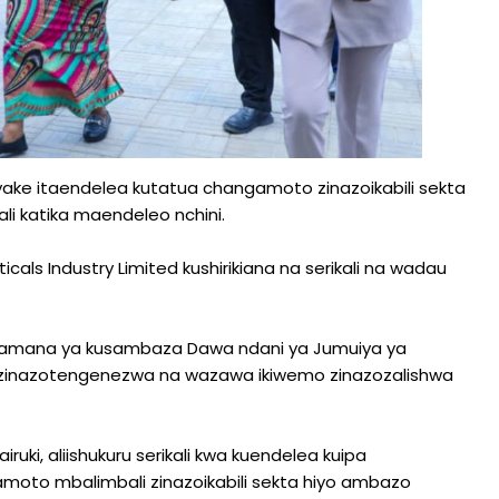
a yake itaendelea kutatua changamoto zinazoikabili sekta
li katika maendeleo nchini.
cals Industry Limited kushirikiana na serikali na wadau
dhamana ya kusambaza Dawa ndani ya Jumuiya ya
 zinazotengenezwa na wazawa ikiwemo zinazozalishwa
uki, aliishukuru serikali kwa kuendelea kuipa
moto mbalimbali zinazoikabili sekta hiyo ambazo