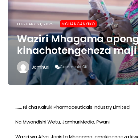
MCHANGANYIKO
FEBRUARY 21, 2025
Waziri Mhagama apong
kinachotengeneza maji 
On
Jamhuri
Comments Off
Waziri
Mhagama
Apongeza
Kiwanda
Pekee
Kinachotengeneza
Maji
……. Ni cha Kairuki Pharmaceuticals Industry Limited
Tiba
Nchini
Na Mwandishi Wetu, JamhuriMedia, Pwani
Waziri wa Afya, Jenista Mhagama, amekipongeza kiwa