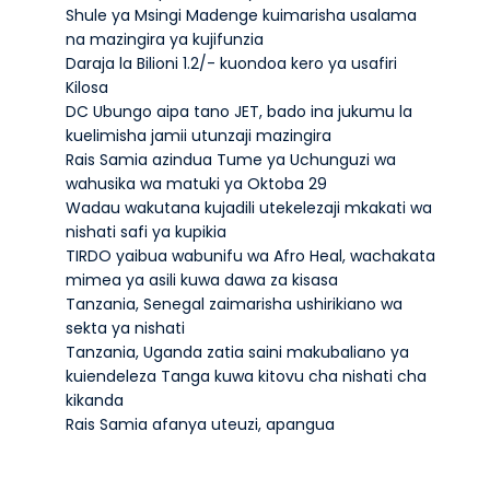
Shule ya Msingi Madenge kuimarisha usalama
na mazingira ya kujifunzia
Daraja la Bilioni 1.2/- kuondoa kero ya usafiri
Kilosa
DC Ubungo aipa tano JET, bado ina jukumu la
kuelimisha jamii utunzaji mazingira
Rais Samia azindua Tume ya Uchunguzi wa
wahusika wa matuki ya Oktoba 29
Wadau wakutana kujadili utekelezaji mkakati wa
nishati safi ya kupikia
TIRDO yaibua wabunifu wa Afro Heal, wachakata
mimea ya asili kuwa dawa za kisasa
Tanzania, Senegal zaimarisha ushirikiano wa
sekta ya nishati
Tanzania, Uganda zatia saini makubaliano ya
kuiendeleza Tanga kuwa kitovu cha nishati cha
kikanda
Rais Samia afanya uteuzi, apangua