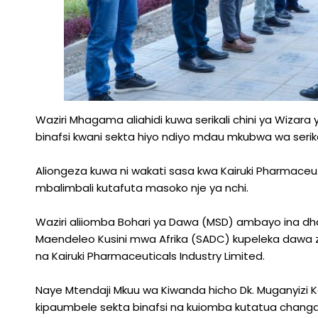
Waziri Mhagama aliahidi kuwa serikali chini ya Wizar
binafsi kwani sekta hiyo ndiyo mdau mkubwa wa serika
Aliongeza kuwa ni wakati sasa kwa Kairuki Pharmaceuti
mbalimbali kutafuta masoko nje ya nchi.
Waziri aliiomba Bohari ya Dawa (MSD) ambayo ina 
Maendeleo Kusini mwa Afrika (SADC) kupeleka dawa
na Kairuki Pharmaceuticals Industry Limited.
Naye Mtendaji Mkuu wa Kiwanda hicho Dk. Muganyizi Kair
kipaumbele sekta binafsi na kuiomba kutatua changa