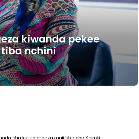
eza kiwanda pekee
tiba nchini
nda cha kutengeneza maji tiba cha Kairuki