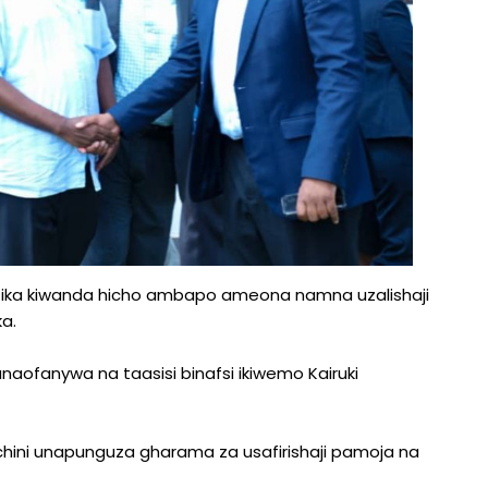
tika kiwanda hicho ambapo ameona namna uzalishaji
a.
unaofanywa na taasisi binafsi ikiwemo Kairuki
hini unapunguza gharama za usafirishaji pamoja na