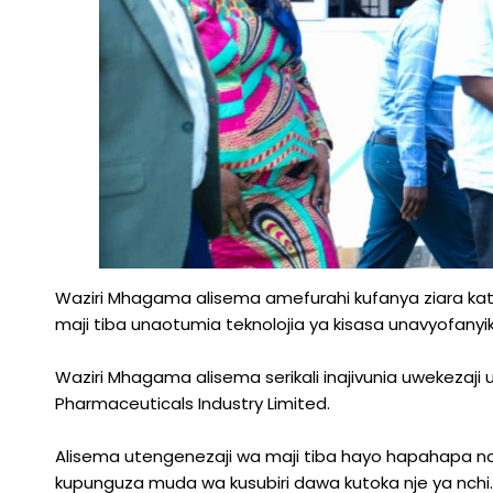
Waziri Mhagama alisema amefurahi kufanya ziara ka
maji tiba unaotumia teknolojia ya kisasa unavyofanyik
Waziri Mhagama alisema serikali inajivunia uwekezaji 
Pharmaceuticals Industry Limited.
Alisema utengenezaji wa maji tiba hayo hapahapa nc
kupunguza muda wa kusubiri dawa kutoka nje ya nchi.