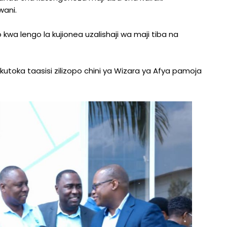
wani.
kwa lengo la kujionea uzalishaji wa maji tiba na
toka taasisi zilizopo chini ya Wizara ya Afya pamoja