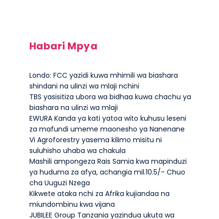
Habari Mpya
Londo: FCC yazidi kuwa mhimili wa biashara
shindani na ulinzi wa mlaji nchini
TBS yasisitiza ubora wa bidhaa kuwa chachu ya
biashara na ulinzi wa mlaji
EWURA Kanda ya kati yatoa wito kuhusu leseni
za mafundi umeme maonesho ya Nanenane
Vi Agroforestry yasema kilimo misitu ni
suluhisho uhaba wa chakula
Mashili ampongeza Rais Samia kwa mapinduzi
ya huduma za afya, achangia mil.10.5/- Chuo
cha Uuguzi Nzega
Kikwete ataka nchi za Afrika kujiandaa na
miundombinu kwa vijana
JUBILEE Group Tanzania yazindua ukuta wa