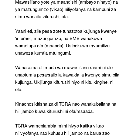
Mawasiliano yote ya maandishi (ambayo ninayo) na
ya mazungumzo (vikao) niliyofanya na kampuni za
simu wanaita vifurushi; ofa.
Yaani eti, zile pesa zote tunazotoa kujiunga kwenye
‘internet’, mazungumzo, na SMS wanakuwa
wametupa ofa (msaada). Usipokuwa mvumilivu
unaweza kumtia mtu ngumi.
Wanasema eti muda wa mawasiliano rasmi ni ule
unaotumia pesa/salio la kawaida la kwenye simu bila
kujiunga. Ukijiunga kifurushi hiyo ni kitu kingine, ni
ofa.
Kinachosikitisha zaidi TCRA nao wanakubaliana na
hili jambo kuwa kifurushi ni ofa/msaada.
TCRA wameniambia mimi hivyo katika vikao
nilivyofanya nao kuhusu hili jambo na barua zao