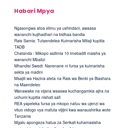
Habari Mpya
Ngasongwa atoa elimu ya ushindani, awaasa
wananchi kujihadhari na bidhaa bandia
Rais Samia: Tutaendelea Kuimarisha Mitaji kupitia
TADB
Chatanda : Mikopo asilimia 10 imebadili maisha ya
wananchi Mbalizi
Mhandisi Swedi: Nanenane ni fursa ya kuimarisha
sekta ya madini
Msajili wa Hazina ateta na Rais wa Benki ya Biashara
na Maendeleo
Wanawake na vijana waaswa kuchangamkia ajira na
uchumi kupitia nishati safi
REA yapeleka fursa ya mkopo nafuu wa ujenzi wa
vituo vidogo vya mafuta vijijini kwa wanaushirika wote
Tanzania
Mgalu apongeza hatua za Serikali kuhamasisha