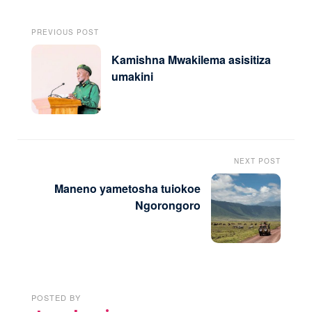
PREVIOUS POST
Kamishna Mwakilema asisitiza
umakini
NEXT POST
Maneno yametosha tuiokoe
Ngorongoro
POSTED BY