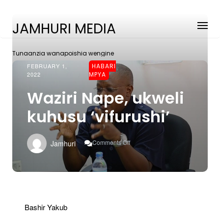
JAMHURI MEDIA
Tunaanzia wanapoishia wengine
FEBRUARY 1,
HABARI
2022
MPYA
Waziri Nape, ukweli
kuhusu ‘vifurushi’
On
Comments Off
Jamhuri
Waziri
Nape,
Ukweli
Kuhusu
‘vifurushi’
Bashir Yakub