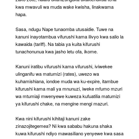
kwa mwavuli wa muda wake kwisha, linakwama
hapa.
Sasa, ndugu Nape tunaomba utusaidie. Tuwe na
kanuni inayotambua vifurushi kama ilivyo kwa salio la
kawaida (tariff). Na tabia ya kuita kifurushi
tunachonunua kwa jasho letu ofa, ikome.
Kanuni iratibu vifurushi kama vifurushi, iviwekee
ulinganifu wa matumizi (rates), uwezo wa
kuhamishiana, iondoe muda wa ku-expire, itambue
kifurushi kama mali ya mnunuzi, iweke mfumo mzuri
wa mtumiaji mwenyewe kuweza kufuatilia matumizi
ya kifurushi chake, na mengine mengi mazuri.
Kwa nini kifurushi kihitaji kanuni zake
zinazojitegemea? Ni kwa sababu hakuna shaka
kuwa kifurushi ndiyo mawasiliano yenyewe kwa sasa