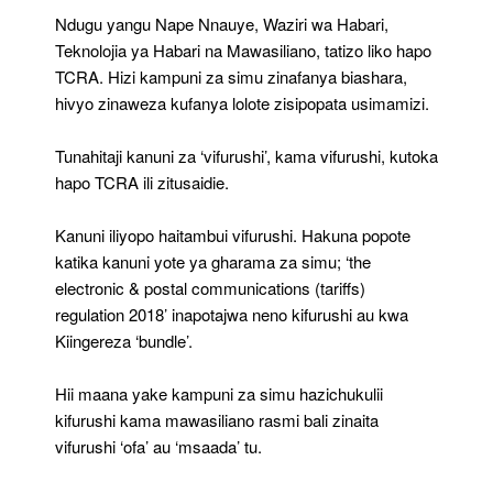
Ndugu yangu Nape Nnauye, Waziri wa Habari,
Teknolojia ya Habari na Mawasiliano, tatizo liko hapo
TCRA. Hizi kampuni za simu zinafanya biashara,
hivyo zinaweza kufanya lolote zisipopata usimamizi.
Tunahitaji kanuni za ‘vifurushi’, kama vifurushi, kutoka
hapo TCRA ili zitusaidie.
Kanuni iliyopo haitambui vifurushi. Hakuna popote
katika kanuni yote ya gharama za simu; ‘the
electronic & postal communications (tariffs)
regulation 2018’ inapotajwa neno kifurushi au kwa
Kiingereza ‘bundle’.
Hii maana yake kampuni za simu hazichukulii
kifurushi kama mawasiliano rasmi bali zinaita
vifurushi ‘ofa’ au ‘msaada’ tu.