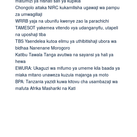
matumizi ya nishati safi ya kupikia
Chongolo aitaka NIRC kukamilisha ugawaji wa pampu
za umwagiliaji
WRRB yaja na ubunifu kwenye zao la parachichi
TAMESOT yakemea vitendo vya udanganyifu, utapeli
na uposhaji tiba
TBS Yaendelea kutoa elimu ya uthibitishaji ubora wa
bidhaa Nanenane Morogoro
Katibu Tawala Tanga avutiwa na sayansi ya hali ya
hewa
EWURA: Ukaguzi wa mifumo ya umeme kila baada ya
miaka mitano unaweza kuzuia majanga ya moto
BPA: Tanzania yazidi kuwa kitovu cha usambazaji wa
mafuta Afrika Mashariki na Kati