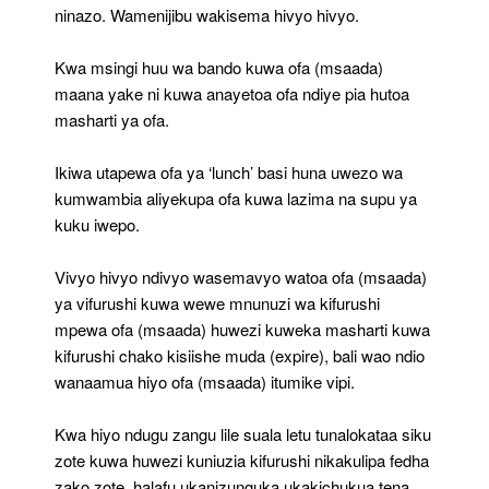
ninazo. Wamenijibu wakisema hivyo hivyo.
Kwa msingi huu wa bando kuwa ofa (msaada)
maana yake ni kuwa anayetoa ofa ndiye pia hutoa
masharti ya ofa.
Ikiwa utapewa ofa ya ‘lunch’ basi huna uwezo wa
kumwambia aliyekupa ofa kuwa lazima na supu ya
kuku iwepo.
Vivyo hivyo ndivyo wasemavyo watoa ofa (msaada)
ya vifurushi kuwa wewe mnunuzi wa kifurushi
mpewa ofa (msaada) huwezi kuweka masharti kuwa
kifurushi chako kisiishe muda (expire), bali wao ndio
wanaamua hiyo ofa (msaada) itumike vipi.
Kwa hiyo ndugu zangu lile suala letu tunalokataa siku
zote kuwa huwezi kuniuzia kifurushi nikakulipa fedha
zako zote, halafu ukanizunguka ukakichukua tena