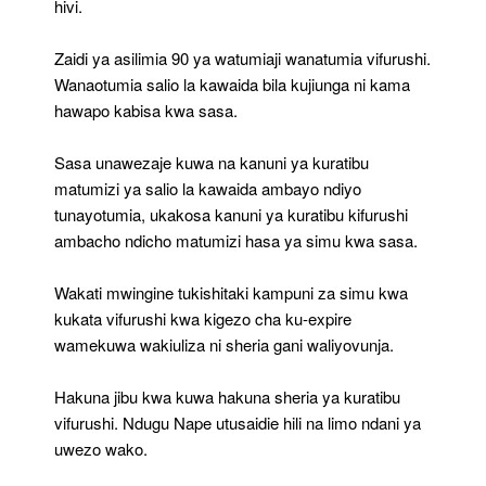
hivi.
Zaidi ya asilimia 90 ya watumiaji wanatumia vifurushi.
Wanaotumia salio la kawaida bila kujiunga ni kama
hawapo kabisa kwa sasa.
Sasa unawezaje kuwa na kanuni ya kuratibu
matumizi ya salio la kawaida ambayo ndiyo
tunayotumia, ukakosa kanuni ya kuratibu kifurushi
ambacho ndicho matumizi hasa ya simu kwa sasa.
Wakati mwingine tukishitaki kampuni za simu kwa
kukata vifurushi kwa kigezo cha ku-expire
wamekuwa wakiuliza ni sheria gani waliyovunja.
Hakuna jibu kwa kuwa hakuna sheria ya kuratibu
vifurushi. Ndugu Nape utusaidie hili na limo ndani ya
uwezo wako.