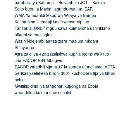
barabara ya Kahama – Bulyanhulu JCT – Kakola
Soko bubu la Madini lagunduliwa jijini DAR
WMA Yamuahidi Mkuu wa Wilaya ya Iramba
Kuimarisha Utendaji kazi kwenye Vipimo
Tanzania, UNEP mguu sawa kuimarisha ushirikiano
hifadhi ya mazingira
Waziri Ndejembi aanza ziara maalum mkoani
Shinyanga
Ajira zaidi ya 420 zazalishwa kupitia ujenzi wa kituo
cha EACOP PS4 Mbogwe
EACOP yafadhili vijana 17 kusomea ufundi stadi VETA
Serikali yaelekeza bilioni 300/- kuchochea tija ya kilimo
nchini
Mwitikio dhidi ya tahadhari kujikinga na Ebola
waendelea kuimarishwa nchini