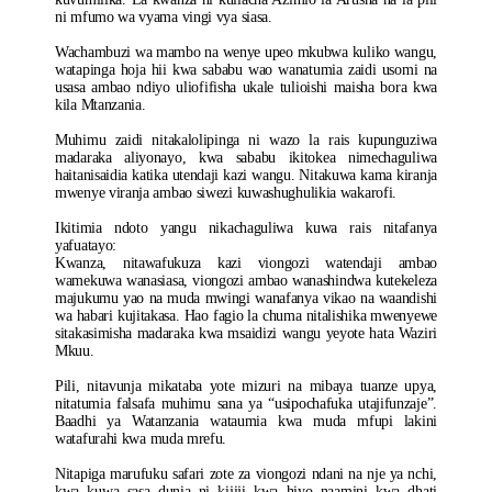
ni mfumo wa vyama vingi vya siasa.
Wachambuzi wa mambo na wenye upeo mkubwa kuliko wangu,
watapinga hoja hii kwa sababu wao wanatumia zaidi usomi na
usasa ambao ndiyo uliofifisha ukale tulioishi maisha bora kwa
kila Mtanzania.
Muhimu zaidi nitakalolipinga ni wazo la rais kupunguziwa
madaraka aliyonayo, kwa sababu ikitokea nimechaguliwa
haitanisaidia katika utendaji kazi wangu. Nitakuwa kama kiranja
mwenye viranja ambao siwezi kuwashughulikia wakarofi.
Ikitimia ndoto yangu nikachaguliwa kuwa rais nitafanya
yafuatayo:
Kwanza, nitawafukuza kazi viongozi watendaji ambao
wamekuwa wanasiasa, viongozi ambao wanashindwa kutekeleza
majukumu yao na muda mwingi wanafanya vikao na waandishi
wa habari kujitakasa. Hao fagio la chuma nitalishika mwenyewe
sitakasimisha madaraka kwa msaidizi wangu yeyote hata Waziri
Mkuu.
Pili, nitavunja mikataba yote mizuri na mibaya tuanze upya,
nitatumia falsafa muhimu sana ya “usipochafuka utajifunzaje”.
Baadhi ya Watanzania wataumia kwa muda mfupi lakini
watafurahi kwa muda mrefu.
Nitapiga marufuku safari zote za viongozi ndani na nje ya nchi,
kwa kuwa sasa dunia ni kijiji kwa hiyo naamini kwa dhati