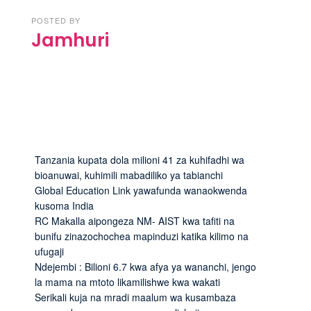
POSTED BY
Jamhuri
Tanzania kupata dola milioni 41 za kuhifadhi wa
bioanuwai, kuhimili mabadiliko ya tabianchi
Global Education Link yawafunda wanaokwenda
kusoma India
RC Makalla aipongeza NM- AIST kwa tafiti na
bunifu zinazochochea mapinduzi katika kilimo na
ufugaji
Ndejembi : Bilioni 6.7 kwa afya ya wananchi, jengo
la mama na mtoto likamilishwe kwa wakati
Serikali kuja na mradi maalum wa kusambaza