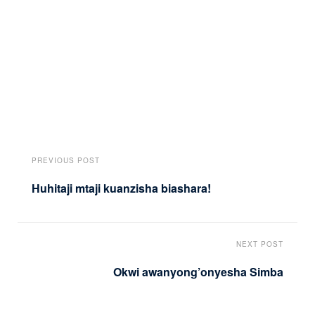
PREVIOUS POST
Huhitaji mtaji kuanzisha biashara!
NEXT POST
Okwi awanyong’onyesha Simba