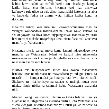
kabisa kuwa safari za mafaili haziko tena baada ya kuingia
katika kizazi cha dot.com, kwamba kazi hizo zinaweza
kufanywa pale ulipo na pale alipo, hapa nahisi kutokana na tabia
ya kupenda fedha za umma watu hujitoa katika kundi la
dot.com.
Nitaunda kikosi kazi maalumu kitakachochunguza mali za
viongozi walioondoka madarakani na uhalali wake, kukiwa na
shuku yoyote na kwa kuwa sijapunguziwa madaraka ya urais
basi mimi si malaika nisiyefanya kosa, nitataifisha mali zote kwa
manufaa ya Watanzania.
Nitatunga sheria zangu mpya kama kanuni ndogondogo kwa
manufaa ya Watanzania. Ndani ya kanuni hizo nitaonesha
uwezekano wa rais kuamua jambo ghafla kwa manufaa ya Taifa
na si manufaa ya mtu binafsi.
Nikiwa rais nitapendekeza kuwa rais awapo madarakani
hatakiwi awe na uhusiano na mawasiliano ya ndugu, jamaa na
marafiki, ili kumpa nafasi ya kufanya kazi kwa ufanisi zaidi.
Sitakuwa na mialiko isiyo na sababu za msingi, muda wote
nitakaa Ikulu nikifanya tathmini kujua Watanzania wanataka
nini.
Msahafu wangu wa utendaji utatumika katika hali ya Siasa ya
Ujamaa na Kujitegemea na kwamba chetu ni cha Watanzania na
si cha viongozi. Kwamba matunda ya Uhuru yaliwe na wote na
joto la Uhuru liotwe na wote.