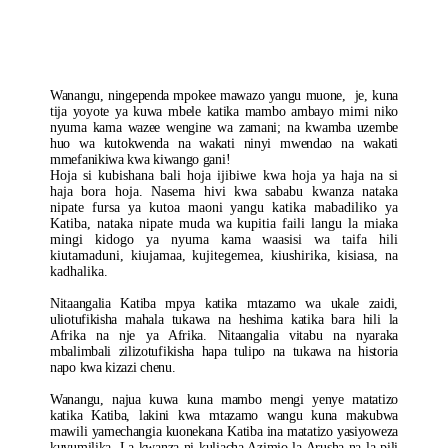
Kuwa
Rais
Nitafanya
Yafuatayo
Wanangu, ningependa mpokee mawazo yangu muone, je, kuna
tija yoyote ya kuwa mbele katika mambo ambayo mimi niko
nyuma kama wazee wengine wa zamani; na kwamba uzembe
huo wa kutokwenda na wakati ninyi mwendao na wakati
mmefanikiwa kwa kiwango gani!
Hoja si kubishana bali hoja ijibiwe kwa hoja ya haja na si
haja bora hoja. Nasema hivi kwa sababu kwanza nataka
nipate fursa ya kutoa maoni yangu katika mabadiliko ya
Katiba, nataka nipate muda wa kupitia faili langu la miaka
mingi kidogo ya nyuma kama waasisi wa taifa hili
kiutamaduni, kiujamaa, kujitegemea, kiushirika, kisiasa, na
kadhalika.
Nitaangalia Katiba mpya katika mtazamo wa ukale zaidi,
uliotufikisha mahala tukawa na heshima katika bara hili la
Afrika na nje ya Afrika. Nitaangalia vitabu na nyaraka
mbalimbali zilizotufikisha hapa tulipo na tukawa na historia
napo kwa kizazi chenu.
Wanangu, najua kuwa kuna mambo mengi yenye matatizo
katika Katiba, lakini kwa mtazamo wangu kuna makubwa
mawili yamechangia kuonekana Katiba ina matatizo yasiyoweza
kuvumilika. La kwanza ni kuliacha Azimio la Arusha na la pili