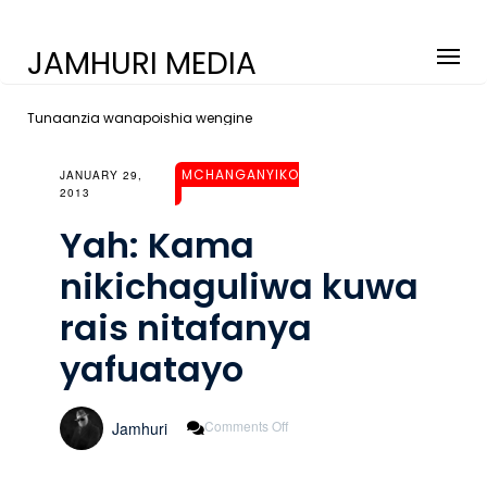
JAMHURI MEDIA
Tunaanzia wanapoishia wengine
MCHANGANYIKO
JANUARY 29,
2013
Yah: Kama
nikichaguliwa kuwa
rais nitafanya
yafuatayo
On
Comments Off
Jamhuri
Yah:
Kama
Nikichaguliwa