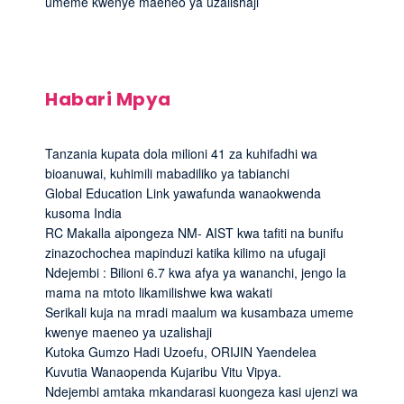
umeme kwenye maeneo ya uzalishaji
Habari Mpya
Tanzania kupata dola milioni 41 za kuhifadhi wa
bioanuwai, kuhimili mabadiliko ya tabianchi
Global Education Link yawafunda wanaokwenda
kusoma India
RC Makalla aipongeza NM- AIST kwa tafiti na bunifu
zinazochochea mapinduzi katika kilimo na ufugaji
Ndejembi : Bilioni 6.7 kwa afya ya wananchi, jengo la
mama na mtoto likamilishwe kwa wakati
Serikali kuja na mradi maalum wa kusambaza umeme
kwenye maeneo ya uzalishaji
Kutoka Gumzo Hadi Uzoefu, ORIJIN Yaendelea
Kuvutia Wanaopenda Kujaribu Vitu Vipya.
Ndejembi amtaka mkandarasi kuongeza kasi ujenzi wa