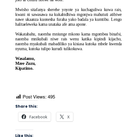
Mwisho sitafanya sherehe yoyote ya kuchaguliwa kuwa rais,
kwani ni sawasawa na kukabidhiwa mgonjwa mahututi atibiwe
nawe ukaanza kuonesha furaha yako badala ya kumtibu. Lengo
halitaeleweka kama unataka afe ama apone.
Wakatabahu, naomba mniunge mkono kama mgombea binafsi,
naomba mnikubali niwe rais wenu katika kipindi kijacho,
naomba myakubali mabadiliko ya kisiasa kutoka mbele kwenda
nyuma, kutoka tulipo kurudi tulikokuwa.
Wasalamu,
Mzee Zuzu,
Kipatimo.
Post Views:
495
Share this:
Facebook
X
Like this: