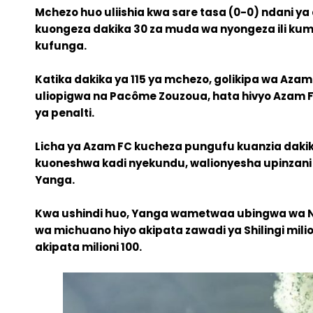
Ya
Mchezo huo uliishia kwa sare tasa (0-0) ndani ya
Azam
kuongeza dakika 30 za muda wa nyongeza ili kump
FC
kufunga.
Katika dakika ya 115 ya mchezo, golikipa wa Azam
uliopigwa na Pacôme Zouzoua, hata hivyo Azam 
ya penalti.
Licha ya Azam FC kucheza pungufu kuanzia daki
kuoneshwa kadi nyekundu, walionyesha upinzan
Yanga.
Kwa ushindi huo, Yanga wametwaa ubingwa wa N
wa michuano hiyo akipata zawadi ya Shilingi mili
akipata milioni 100.