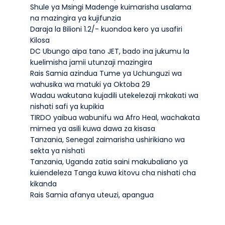
Shule ya Msingi Madenge kuimarisha usalama
na mazingira ya kujifunzia
Daraja la Bilioni 1.2/- kuondoa kero ya usafiri
Kilosa
DC Ubungo aipa tano JET, bado ina jukumu la
kuelimisha jamii utunzaji mazingira
Rais Samia azindua Tume ya Uchunguzi wa
wahusika wa matuki ya Oktoba 29
Wadau wakutana kujadili utekelezaji mkakati wa
nishati safi ya kupikia
TIRDO yaibua wabunifu wa Afro Heal, wachakata
mimea ya asili kuwa dawa za kisasa
Tanzania, Senegal zaimarisha ushirikiano wa
sekta ya nishati
Tanzania, Uganda zatia saini makubaliano ya
kuiendeleza Tanga kuwa kitovu cha nishati cha
kikanda
Rais Samia afanya uteuzi, apangua