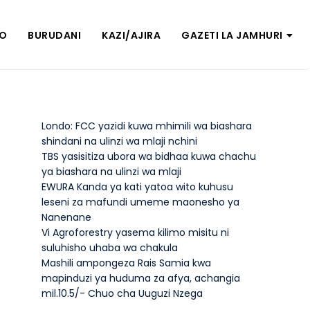
ZO
BURUDANI
KAZI/AJIRA
GAZETI LA JAMHURI
Londo: FCC yazidi kuwa mhimili wa biashara
shindani na ulinzi wa mlaji nchini
TBS yasisitiza ubora wa bidhaa kuwa chachu
ya biashara na ulinzi wa mlaji
EWURA Kanda ya kati yatoa wito kuhusu
leseni za mafundi umeme maonesho ya
Nanenane
Vi Agroforestry yasema kilimo misitu ni
suluhisho uhaba wa chakula
Mashili ampongeza Rais Samia kwa
mapinduzi ya huduma za afya, achangia
mil.10.5/- Chuo cha Uuguzi Nzega