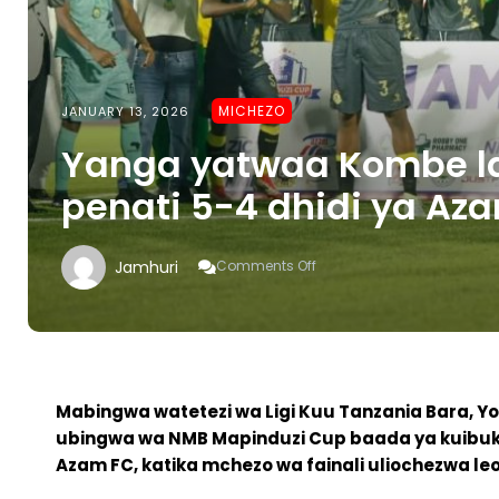
MICHEZO
JANUARY 13, 2026
Yanga yatwaa Kombe l
penati 5-4 dhidi ya Az
On
Jamhuri
Comments Off
Yanga
Yatwaa
Kombe
La
Mapinduzi
Cup
Kwa
Mabingwa watetezi wa Ligi Kuu Tanzania Bara, 
Penati
ubingwa wa NMB Mapinduzi Cup baada ya kuibuka 
5-
Azam FC, katika mchezo wa fainali uliochezwa leo 
4
Dhidi