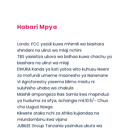
Habari Mpya
Londo: FCC yazidi kuwa mhimili wa biashara
shindani na ulinzi wa mlaji nchini
TBS yasisitiza ubora wa bidhaa kuwa chachu ya
biashara na ulinzi wa mlaji
EWURA Kanda ya kati yatoa wito kuhusu leseni
za mafundi umeme maonesho ya Nanenane
Vi Agroforestry yasema kilimo misitu ni
suluhisho uhaba wa chakula
Mashili ampongeza Rais Samia kwa mapinduzi
ya huduma za afya, achangia mil.10.5/- Chuo
cha Uuguzi Nzega
Kikwete ataka nchi za Afrika kujiandaa na
miundombinu kwa vijana
JUBILEE Group Tanzania yazindua ukuta wa