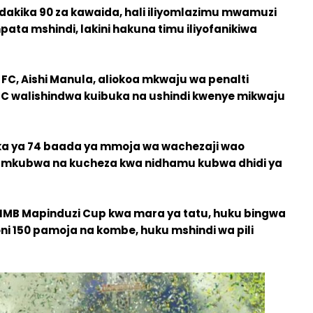
 dakika 90 za kawaida, hali iliyomlazimu mwamuzi
ata mshindi, lakini hakuna timu iliyofanikiwa
 FC, Aishi Manula, aliokoa mkwaju wa penalti
FC walishindwa kuibuka na ushindi kwenye mikwaju
ka ya 74 baada ya mmoja wa wachezaji wao
i mkubwa na kucheza kwa nidhamu kubwa dhidi ya
MB Mapinduzi Cup kwa mara ya tatu, huku bingwa
oni 150 pamoja na kombe, huku mshindi wa pili