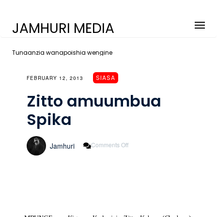
JAMHURI MEDIA
Tunaanzia wanapoishia wengine
SIASA
FEBRUARY 12, 2013
Zitto amuumbua
Spika
On
Comments Off
Jamhuri
Zitto
Amuumbua
Spika