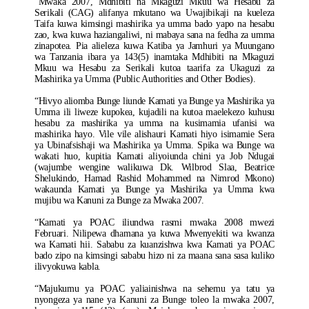
“Mwaka 2007, Mdhibiti na Mkaguzi Mkuu wa Hesabu za
Serikali (CAG) alifanya mkutano wa Uwajibikaji na kueleza
Taifa kuwa kimsingi mashirika ya umma bado yapo na hesabu
zao, kwa kuwa haziangaliwi, ni mabaya sana na fedha za umma
zinapotea. Pia alieleza kuwa Katiba ya Jamhuri ya Muungano
wa Tanzania ibara ya 143(5) inamtaka Mdhibiti na Mkaguzi
Mkuu wa Hesabu za Serikali kutoa taarifa za Ukaguzi za
Mashirika ya Umma (Public Authorities and Other Bodies).
“Hivyo aliomba Bunge liunde Kamati ya Bunge ya Mashirika ya
Umma ili liweze kupokea, kujadili na kutoa maelekezo kuhusu
hesabu za mashirika ya umma na kusimamia ufanisi wa
mashirika hayo. Vile vile alishauri Kamati hiyo isimamie Sera
ya Ubinafsishaji wa Mashirika ya Umma. Spika wa Bunge wa
wakati huo, kupitia Kamati aliyoiunda chini ya Job Ndugai
(wajumbe wengine walikuwa Dk. Wilbrod Slaa, Beatrice
Shelukindo, Hamad Rashid Mohammed na Nimrod Mkono)
wakaunda Kamati ya Bunge ya Mashirika ya Umma kwa
mujibu wa Kanuni za Bunge za Mwaka 2007.
“Kamati ya POAC iliundwa rasmi mwaka 2008 mwezi
Februari. Nilipewa dhamana ya kuwa Mwenyekiti wa kwanza
wa Kamati hii. Sababu za kuanzishwa kwa Kamati ya POAC
bado zipo na kimsingi sababu hizo ni za maana sana sasa kuliko
ilivyokuwa kabla.
“Majukumu ya POAC yaliainishwa na sehemu ya tatu ya
nyongeza ya nane ya Kanuni za Bunge toleo la mwaka 2007,