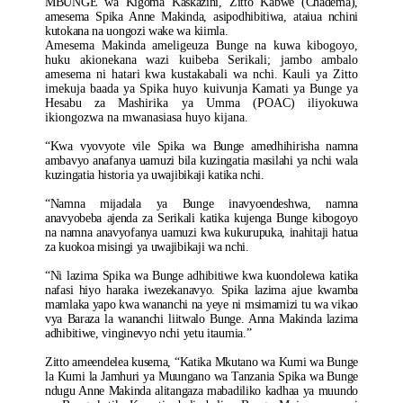
MBUNGE wa Kigoma Kaskazini, Zitto Kabwe (Chadema),
amesema Spika Anne Makinda, asipodhibitiwa, ataiua nchini
kutokana na uongozi wake wa kiimla.
Amesema Makinda ameligeuza Bunge na kuwa kibogoyo,
huku akionekana wazi kuibeba Serikali; jambo ambalo
amesema ni hatari kwa kustakabali wa nchi. Kauli ya Zitto
imekuja baada ya Spika huyo kuivunja Kamati ya Bunge ya
Hesabu za Mashirika ya Umma (POAC) iliyokuwa
ikiongozwa na mwanasiasa huyo kijana.
“Kwa vyovyote vile Spika wa Bunge amedhihirisha namna
ambavyo anafanya uamuzi bila kuzingatia masilahi ya nchi wala
kuzingatia historia ya uwajibikaji katika nchi.
“Namna mijadala ya Bunge inavyoendeshwa, namna
anavyobeba ajenda za Serikali katika kujenga Bunge kibogoyo
na namna anavyofanya uamuzi kwa kukurupuka, inahitaji hatua
za kuokoa misingi ya uwajibikaji wa nchi.
“Ni lazima Spika wa Bunge adhibitiwe kwa kuondolewa katika
nafasi hiyo haraka iwezekanavyo. Spika lazima ajue kwamba
mamlaka yapo kwa wananchi na yeye ni msimamizi tu wa vikao
vya Baraza la wananchi liitwalo Bunge. Anna Makinda lazima
adhibitiwe, vinginevyo nchi yetu itaumia.”
Zitto ameendelea kusema, “Katika Mkutano wa Kumi wa Bunge
la Kumi la Jamhuri ya Muungano wa Tanzania Spika wa Bunge
ndugu Anne Makinda alitangaza mabadiliko kadhaa ya muundo