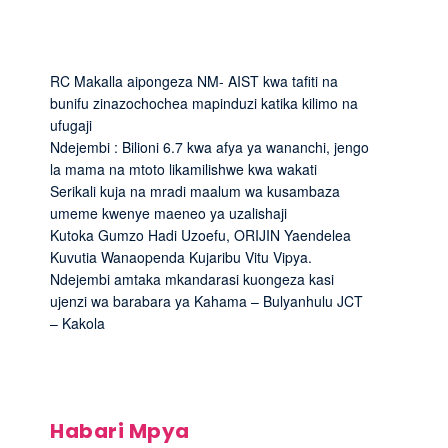
RC Makalla aipongeza NM- AIST kwa tafiti na
bunifu zinazochochea mapinduzi katika kilimo na
ufugaji
Ndejembi : Bilioni 6.7 kwa afya ya wananchi, jengo
la mama na mtoto likamilishwe kwa wakati
Serikali kuja na mradi maalum wa kusambaza
umeme kwenye maeneo ya uzalishaji
Kutoka Gumzo Hadi Uzoefu, ORIJIN Yaendelea
Kuvutia Wanaopenda Kujaribu Vitu Vipya.
Ndejembi amtaka mkandarasi kuongeza kasi
ujenzi wa barabara ya Kahama – Bulyanhulu JCT
– Kakola
Habari Mpya