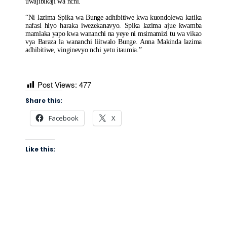
uwajibikaji wa nchi.
“Ni lazima Spika wa Bunge adhibitiwe kwa kuondolewa katika
nafasi hiyo haraka iwezekanavyo. Spika lazima ajue kwamba
mamlaka yapo kwa wananchi na yeye ni msimamizi tu wa vikao
vya Baraza la wananchi liitwalo Bunge. Anna Makinda lazima
adhibitiwe, vinginevyo nchi yetu itaumia.”
Post Views:
477
Share this:
Facebook
X
Like this: