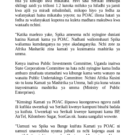
bila ya kuwapo kwa mikataba. Hivi sasa Serikali imekopa
shilingi zaidi ya trilioni 1.2 kutoka mifuko ya hifadhi ya jamii
kwa ajili ya miradi mbalimbali, mikopo hiyo ya fedha za
wafanyakazi haina mikataba yoyote; na POAC iliona hatari ya
fedha za wafanyakazi kupotea na kuleta madhara makubwa kwa
wastaafu nchini.
“Katika maelezo yake, Spika amesema nchi nyingine duniani
hazina Kamati kama ya POAC. Nadhani waliomshauri Spika
waliamua kumdanganya na yeye akadanganyika. Nchi zote za
Afrika Mashariki zina kamati ya kusimamia mashirika ya
umma.
Kenya inaitwa Public Investments Committee, Uganda inaitwa
State Corporations Committee na hata nchi nyingine kama India
ambazo zinafuata utamaduni wa kibunge kama wetu wanayo na
wanaita Public Undertakings Committee. Nchini Afrika Kusini
sio tu kuna Kamati ya Mashirika ya Umma, bali pia kuna wizara
inayosimamia mashirika ya umma (Ministry of Public
Enterprises).
“Kimsingi Kamati ya POAC ilipaswa kuongezewa nguvu zaidi
ili kufikia uwezekaji wa Serikali kwenye kampuni binafsi badala
ya kuifuta. Uwezekaji wa Serikali kwenye kampuni kama BP,
AirTel, Kilombero Sugar, SonGas nk. hauna uangalizi wowote.
“Uamuzi wa Spika wa Bunge kuifuta Kamati ya POAC ni
uamuzi unaorudisha nyuma juhudi za nchi kujenga asasi za