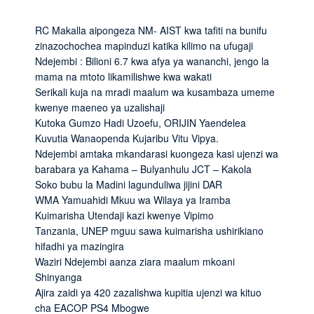
RC Makalla aipongeza NM- AIST kwa tafiti na bunifu
zinazochochea mapinduzi katika kilimo na ufugaji
Ndejembi : Bilioni 6.7 kwa afya ya wananchi, jengo la
mama na mtoto likamilishwe kwa wakati
Serikali kuja na mradi maalum wa kusambaza umeme
kwenye maeneo ya uzalishaji
Kutoka Gumzo Hadi Uzoefu, ORIJIN Yaendelea
Kuvutia Wanaopenda Kujaribu Vitu Vipya.
Ndejembi amtaka mkandarasi kuongeza kasi ujenzi wa
barabara ya Kahama – Bulyanhulu JCT – Kakola
Soko bubu la Madini lagunduliwa jijini DAR
WMA Yamuahidi Mkuu wa Wilaya ya Iramba
Kuimarisha Utendaji kazi kwenye Vipimo
Tanzania, UNEP mguu sawa kuimarisha ushirikiano
hifadhi ya mazingira
Waziri Ndejembi aanza ziara maalum mkoani
Shinyanga
Ajira zaidi ya 420 zazalishwa kupitia ujenzi wa kituo
cha EACOP PS4 Mbogwe