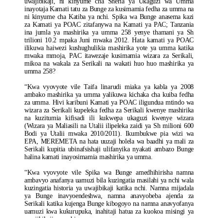
uwajibikaji, ni kinyume cha Sheria ya Ukaguzi wa Umma
inayotaja Kamati tatu za Bunge za kusimamia fedha za umma na
ni kinyume cha Katiba ya nchi. Spika wa Bunge anasema kazi
za Kamati ya POAC zitafanywa na Kamati ya PAC; Tanzania
ina jumla ya mashirika ya umma 258 yenye thamani ya Sh
trilioni 10.2 mpaka Juni mwaka 2012. Hata kamati ya POAC
ilikuwa haiwezi kushughulikia mashirika yote ya umma katika
mwaka mmoja, PAC itawezaje kusimamia wizara za Serikali,
mikoa na wakala za Serikali na wakati huo huo mashirika ya
umma 258?
“Kwa vyovyote vile Taifa linarudi miaka ya kabla ya 2008
ambako mashirika ya umma yalikuwa kichaka cha kuiba fedha
za umma. Hivi karibuni Kamati ya POAC iligundua mtindo wa
wizara za Serikali kupeleka fedha za Serikali kwenye mashirika
na kuzitumia kifisadi ili kukwepa ukaguzi kwenye wizara
(Wizara ya Maliasili na Utalii ilipeleka zaidi ya Sh milioni 600
Bodi ya Utalii mwaka 2010/2011). Ikumbukwe pia wizi wa
EPA, MEREMETA na hata uuzaji holela wa baadhi ya mali za
Serikali kupitia ubinafsishaji ulifanyika nyakati ambazo Bunge
halina kamati inayosimamia mashirika ya umma.
“Kwa vyovyote vile Spika wa Bunge amedhihirisha namna
ambavyo anafanya uamuzi bila kuzingatia masilahi ya nchi wala
kuzingatia historia ya uwajibikaji katika nchi. Namna mijadala
ya Bunge inavyoendeshwa, namna anavyobeba ajenda za
Serikali katika kujenga Bunge kibogoyo na namna anavyofanya
uamuzi kwa kukurupuka, inahitaji hatua za kuokoa misingi ya