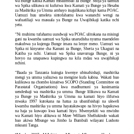
wa Bunge katika Kamati mbalimbali za Bunge. Moja ya uamuzi
wa Spika ulikuwa ni kufutwa kwa Kamati ya Bunge ya Hesabu
za Mashirika ya Umma ambayo inajulikana kifupi kama POAC.
Uamuzi huu umeleta sintofahamu kwa wananchi wengi na
wafuatiliaji wa masuala ya Bunge na Uwajibikaji katika nchi
yetu.
“Ni muhimu tufahamu uundwaji wa POAC ulitokana na misingi
gani na kwamba uamuzi wa Spika unarudisha nyuma maendeleo
makubwa ya kujenga Bunge imara na lenye meno. Uamuzi wa
Spika ni kinyume cha Kanuni za Bunge, Sheria ya Ukaguzi na
Katiba ya nchi. Uamuzi wa Spika unavuruga Bunge, ni ya
hovyo na unapaswa kupingwa na kila mdau wa uwajibikaji
nchini.
“Baada ya Tanzania kuingia kwenye ubinafsishaji, mashirika
mengi ya umma yaliuzwa na mengine kufa kabisa. Wakati huo
kulikuwa na chombo kinaitwa SCOPO (Standing Committee on
Parastatal Organisations) kwa madhumuni ya kusimamia
uendeshaji wa mashirika ya umma. Bunge lilikuwa na Kamati
ya Bunge ya Mashirika ya Umma na kamati hiyo ilifutwa
mwaka 1997 kutokana na hatua za ubanifsishaji na ukweli
kwamba mashirika ya umma hayatakuwapo na hivyo hapakuwa
na haja ya kuwapo kwa kamati hiyo. Mwenyekiti wa mwisho
wa Kamati hiyo alikuwa ni Mzee William Shellukindo wakati
huo akiwa Mbunge wa Jimbo la Bumbuli wilayani Lushoto
mkoani Tanga.