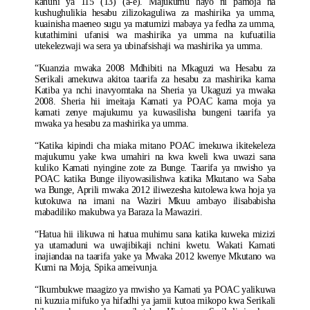
kanuni ya 115 (13) (a-e). Majukumu hayo ni pamoja na
kushughulikia hesabu zilizokaguliwa za mashirika ya umma,
kuainisha maeneo sugu ya matumizi mabaya ya fedha za umma,
kutathimini ufanisi wa mashirika ya umma na kufuatilia
utekelezwaji wa sera ya ubinafsishaji wa mashirika ya umma.
“Kuanzia mwaka 2008 Mdhibiti na Mkaguzi wa Hesabu za
Serikali amekuwa akitoa taarifa za hesabu za mashirika kama
Katiba ya nchi inavyomtaka na Sheria ya Ukaguzi ya mwaka
2008. Sheria hii imeitaja Kamati ya POAC kama moja ya
kamati zenye majukumu ya kuwasilisha bungeni taarifa ya
mwaka ya hesabu za mashirika ya umma.
“Katika kipindi cha miaka mitano POAC imekuwa ikitekeleza
majukumu yake kwa umahiri na kwa kweli kwa uwazi sana
kuliko Kamati nyingine zote za Bunge. Taarifa ya mwisho ya
POAC katika Bunge iliyowasilishwa katika Mkutano wa Saba
wa Bunge, Aprili mwaka 2012 iliwezesha kutolewa kwa hoja ya
kutokuwa na imani na Waziri Mkuu ambayo ilisababisha
mabadiliko makubwa ya Baraza la Mawaziri.
“Hatua hii ilikuwa ni hatua muhimu sana katika kuweka mizizi
ya utamaduni wa uwajibikaji nchini kwetu. Wakati Kamati
inajiandaa na taarifa yake ya Mwaka 2012 kwenye Mkutano wa
Kumi na Moja, Spika ameivunja.
“Ikumbukwe maagizo ya mwisho ya Kamati ya POAC yalikuwa
ni kuzuia mifuko ya hifadhi ya jamii kutoa mikopo kwa Serikali