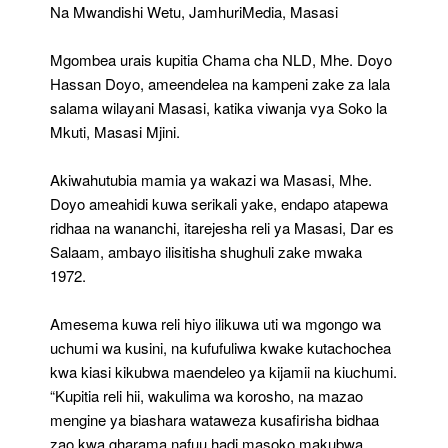
Mkoa
Na Mwandishi Wetu, JamhuriMedia, Masasi
Mpya
Wa
Mgombea urais kupitia Chama cha NLD, Mhe. Doyo
Kusini
Hassan Doyo, ameendelea na kampeni zake za lala
salama wilayani Masasi, katika viwanja vya Soko la
Mkuti, Masasi Mjini.
Akiwahutubia mamia ya wakazi wa Masasi, Mhe.
Doyo ameahidi kuwa serikali yake, endapo atapewa
ridhaa na wananchi, itarejesha reli ya Masasi, Dar es
Salaam, ambayo ilisitisha shughuli zake mwaka
1972.
Amesema kuwa reli hiyo ilikuwa uti wa mgongo wa
uchumi wa kusini, na kufufuliwa kwake kutachochea
kwa kiasi kikubwa maendeleo ya kijamii na kiuchumi.
“Kupitia reli hii, wakulima wa korosho, na mazao
mengine ya biashara wataweza kusafirisha bidhaa
zao kwa gharama nafuu hadi masoko makubwa