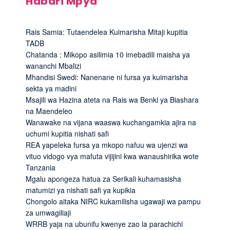
Habari Mpya
Rais Samia: Tutaendelea Kuimarisha Mitaji kupitia
TADB
Chatanda : Mikopo asilimia 10 imebadili maisha ya
wananchi Mbalizi
Mhandisi Swedi: Nanenane ni fursa ya kuimarisha
sekta ya madini
Msajili wa Hazina ateta na Rais wa Benki ya Biashara
na Maendeleo
Wanawake na vijana waaswa kuchangamkia ajira na
uchumi kupitia nishati safi
REA yapeleka fursa ya mkopo nafuu wa ujenzi wa
vituo vidogo vya mafuta vijijini kwa wanaushirika wote
Tanzania
Mgalu apongeza hatua za Serikali kuhamasisha
matumizi ya nishati safi ya kupikia
Chongolo aitaka NIRC kukamilisha ugawaji wa pampu
za umwagiliaji
WRRB yaja na ubunifu kwenye zao la parachichi