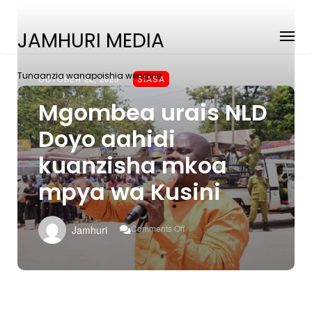
JAMHURI MEDIA
Tunaanzia wanapoishia wengine
OCTOBER 22, 2025
SIASA
Mgombea urais NLD
Doyo aahidi
kuanzisha mkoa
mpya wa Kusini
On
Comments Off
Jamhuri
Mgombea
Urais
NLD
Doyo
Aahidi
Kuanzisha