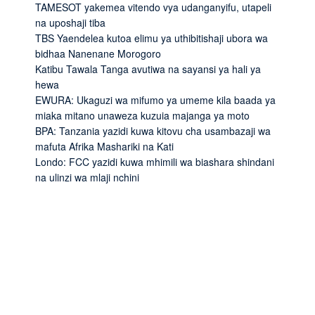
TAMESOT yakemea vitendo vya udanganyifu, utapeli
na uposhaji tiba
TBS Yaendelea kutoa elimu ya uthibitishaji ubora wa
bidhaa Nanenane Morogoro
Katibu Tawala Tanga avutiwa na sayansi ya hali ya
hewa
EWURA: Ukaguzi wa mifumo ya umeme kila baada ya
miaka mitano unaweza kuzuia majanga ya moto
BPA: Tanzania yazidi kuwa kitovu cha usambazaji wa
mafuta Afrika Mashariki na Kati
Londo: FCC yazidi kuwa mhimili wa biashara shindani
na ulinzi wa mlaji nchini