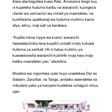
ikiwa atachaguliwa kuwa Rais. Amesema lengo kuu
ni kupeleka huduma karibu na wananchi, kuongeza
ufanisi wa usimamizi wa miradi ya maendeleo, na
kurahisisha upatikanaji wa huduma muhimu kama
afya, elimu, maji safi na barabara.
“Kupitia mkoa mpya wa kusini, wananchi
hawatalazimika tena kusafiri umbali mrefu kufuata
huduma za serikali. Hii ni hatua muhimu ya
kuwawezesha wananchi kushiriki moja kwa moja
katika maendeleo yao,” alisisitiza.
Msafara wa mgombea urais huyo unaelekea Dar es
Salaam, Zanzibar, na Tanga, ambako ataendelea na
mikutano yake ya kampeni kuelekea uchaguzi mkuu
ujao.