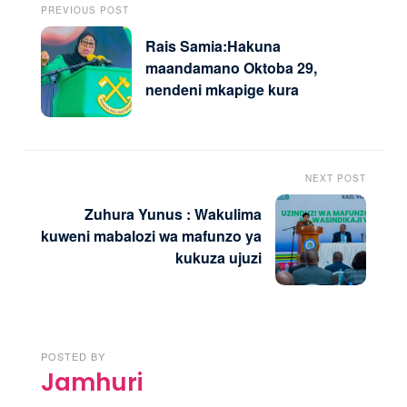
PREVIOUS POST
Rais Samia:Hakuna
maandamano Oktoba 29,
nendeni mkapige kura
NEXT POST
Zuhura Yunus : Wakulima
kuweni mabalozi wa mafunzo ya
kukuza ujuzi
POSTED BY
Jamhuri