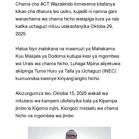
Kura
Chama cha ACT Wazalendo kimesema kitafanya
Kwa
kikao cha dharura leo usiku, kujadili ni namna gani
Nafasi
wanachama wa chama hicho watapiga kura ya rais
Ya
Rais
katika uchaguzi mkuu utakaofanyika Oktoba 29,
2025.
Hatua hiyo inatokana na maamuzi ya Mahakama
Kuu Masjala ya Dodoma kuitupa kesi ya mgombea
wa Urais wa chama hicho, Luhaga Mpina aliyekuwa
akiipinga Tume Huru ya Taifa ya Uchaguzi (INEC)
kumuondoa kwenye kinyang’angiro hicho.
Akizungumza leo, Oktoba 15, 2025 wakati wa
mkutano wa kampeni uliofanyika kata ya Kipampa
jimbo la Kigoma mjini, Kiongozi mstaafu wa chama
hicho na mgombea wa jimbo