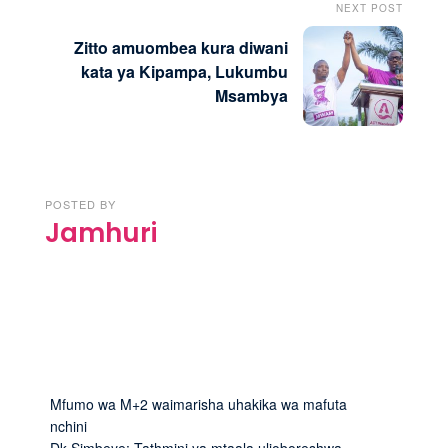
NEXT POST
Zitto amuombea kura diwani
kata ya Kipampa, Lukumbu
Msambya
POSTED BY
Jamhuri
Mfumo wa M+2 waimarisha uhakika wa mafuta
nchini