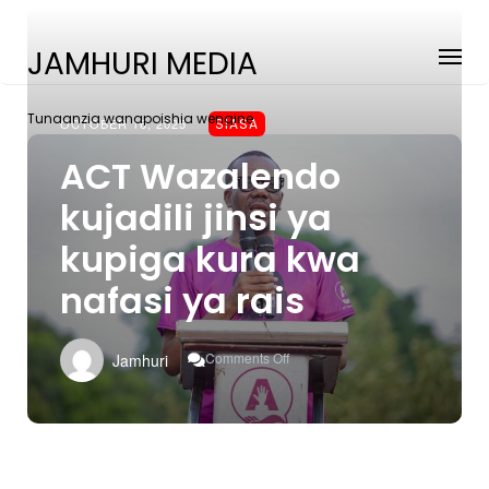
JAMHURI MEDIA
Tunaanzia wanapoishia wengine
OCTOBER 16, 2025
SIASA
ACT Wazalendo
kujadili jinsi ya
kupiga kura kwa
nafasi ya rais
On
Comments Off
Jamhuri
ACT
Wazalendo
Kujadili
Jinsi
Ya
Kupiga