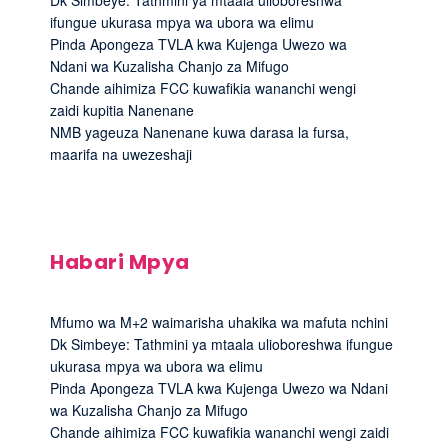
Dk Simbeye: Tathmini ya mtaala ulioboreshwa
ifungue ukurasa mpya wa ubora wa elimu
Pinda Apongeza TVLA kwa Kujenga Uwezo wa
Ndani wa Kuzalisha Chanjo za Mifugo
Chande aihimiza FCC kuwafikia wananchi wengi
zaidi kupitia Nanenane
NMB yageuza Nanenane kuwa darasa la fursa,
maarifa na uwezeshaji
Habari Mpya
Mfumo wa M+2 waimarisha uhakika wa mafuta nchini
Dk Simbeye: Tathmini ya mtaala ulioboreshwa ifungue
ukurasa mpya wa ubora wa elimu
Pinda Apongeza TVLA kwa Kujenga Uwezo wa Ndani
wa Kuzalisha Chanjo za Mifugo
Chande aihimiza FCC kuwafikia wananchi wengi zaidi