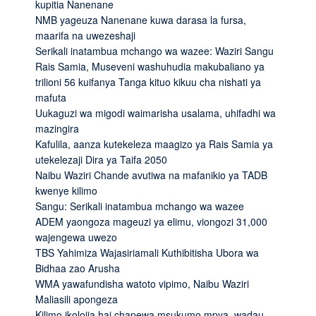
kupitia Nanenane
NMB yageuza Nanenane kuwa darasa la fursa,
maarifa na uwezeshaji
Serikali inatambua mchango wa wazee: Waziri Sangu
Rais Samia, Museveni washuhudia makubaliano ya
trilioni 56 kuifanya Tanga kituo kikuu cha nishati ya
mafuta
Uukaguzi wa migodi waimarisha usalama, uhifadhi wa
mazingira
Kafulila, aanza kutekeleza maagizo ya Rais Samia ya
utekelezaji Dira ya Taifa 2050
Naibu Waziri Chande avutiwa na mafanikio ya TADB
kwenye kilimo
Sangu: Serikali inatambua mchango wa wazee
ADEM yaongoza mageuzi ya elimu, viongozi 31,000
wajengewa uwezo
TBS Yahimiza Wajasiriamali Kuthibitisha Ubora wa
Bidhaa zao Arusha
WMA yawafundisha watoto vipimo, Naibu Waziri
Maliasili apongeza
Kilimo ikolojia hai chapewa msukumo mpya, wadau