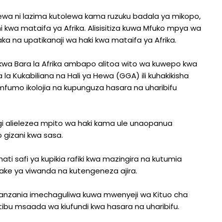
hewa ni lazima kutolewa kama ruzuku badala ya mikopo,
kwa mataifa ya Afrika. Alisisitiza kuwa Mfuko mpya wa
aka na upatikanaji wa haki kwa mataifa ya Afrika.
 kwa Bara la Afrika ambapo alitoa wito wa kuwepo kwa
la Kukabiliana na Hali ya Hewa (GGA) ili kuhakikisha
mfumo ikolojia na kupunguza hasara na uharibifu
ngi alielezea mpito wa haki kama ule unaopanua
o gizani kwa sasa.
hati safi ya kupikia rafiki kwa mazingira na kutumia
yake ya viwanda na kutengeneza ajira.
a Tanzania imechaguliwa kuwa mwenyeji wa Kituo cha
bu msaada wa kiufundi kwa hasara na uharibifu.