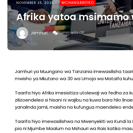
MCHANGANYIKO
NOVEMBER 25, 2025
Afrika yatoa msimamo 
On
Jamhuri
Comments Off
Afrika
Yatoa
Msimamo
Wa
COP
30
Jamhuri ya Muungano wa Tanzania imewasilisha taarifa 
mwisho ya Mkutano wa 30 wa Umoja wa Mataifa kuhusu M
Taarifa hiyo Afrika imesisitiza utolewaji wa fedha za 
zilizoendelea si hisani ni wajibu na kuwa bara hilo
yanalinda jamii, maisha na kufungua maendeleo endele
Taarifa hiyo imewasilishwa na Mwenyekiti wa Kundi la
pia ni Mjumbe Maalum na Mshauri wa Rais katika masua