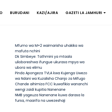
ZO
BURUDANI
KAZI/AJIRA
GAZETI LA JAMHURI
Mfumo wa M+2 waimarisha uhakika wa
mafuta nchini
Dk Simbeye: Tathmini ya mtaala
ulioboreshwa ifungue ukurasa mpya wa
ubora wa elimu
Pinda Apongeza TVLA kwa Kujenga Uwezo
wa Ndani wa Kuzalisha Chanjo za Mifugo
Chande aihimiza FCC kuwafikia wananchi
wengi zaidi kupitia Nanenane
NMB yageuza Nanenane kuwa darasa la
fursa, maarifa na uwezeshaji