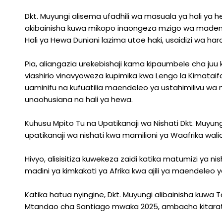
Dkt. Muyungi alisema ufadhili wa masuala ya hali ya 
akibainisha kuwa mikopo inaongeza mzigo wa madeni 
Hali ya Hewa Duniani lazima utoe haki, usaidizi wa har
Pia, aliangazia urekebishaji kama kipaumbele cha juu
viashirio vinavyoweza kupimika kwa Lengo la Kimataifa 
uaminifu na kufuatilia maendeleo ya ustahimilivu wa 
unaohusiana na hali ya hewa.
Kuhusu Mpito Tu na Upatikanaji wa Nishati Dkt. Muyu
upatikanaji wa nishati kwa mamilioni ya Waafrika wali
Hivyo, alisisitiza kuwekeza zaidi katika matumizi ya nis
madini ya kimkakati ya Afrika kwa ajili ya maendeleo 
Katika hatua nyingine, Dkt. Muyungi alibainisha kuw
Mtandao cha Santiago mwaka 2025, ambacho kitarati