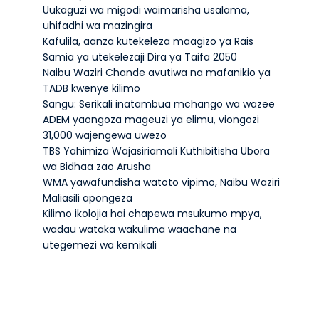
Uukaguzi wa migodi waimarisha usalama,
uhifadhi wa mazingira
Kafulila, aanza kutekeleza maagizo ya Rais
Samia ya utekelezaji Dira ya Taifa 2050
Naibu Waziri Chande avutiwa na mafanikio ya
TADB kwenye kilimo
Sangu: Serikali inatambua mchango wa wazee
ADEM yaongoza mageuzi ya elimu, viongozi
31,000 wajengewa uwezo
TBS Yahimiza Wajasiriamali Kuthibitisha Ubora
wa Bidhaa zao Arusha
WMA yawafundisha watoto vipimo, Naibu Waziri
Maliasili apongeza
Kilimo ikolojia hai chapewa msukumo mpya,
wadau wataka wakulima waachane na
utegemezi wa kemikali