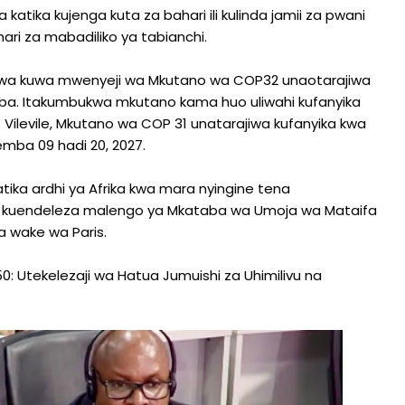
 katika kujenga kuta za bahari ili kulinda jamii za pwani
hari za mabadiliko ya tabianchi.
liwa kuwa mwenyeji wa Mkutano wa COP32 unaotarajiwa
Ababa. Itakumbukwa mkutano kama huo uliwahi kufanyika
. Vilevile, Mkutano wa COP 31 unatarajiwa kufanyika kwa
emba 09 hadi 20, 2027.
tika ardhi ya Afrika kwa mara nyingine tena
ika kuendeleza malengo ya Mkataba wa Umoja wa Mataifa
 wake wa Paris.
0: Utekelezaji wa Hatua Jumuishi za Uhimilivu na