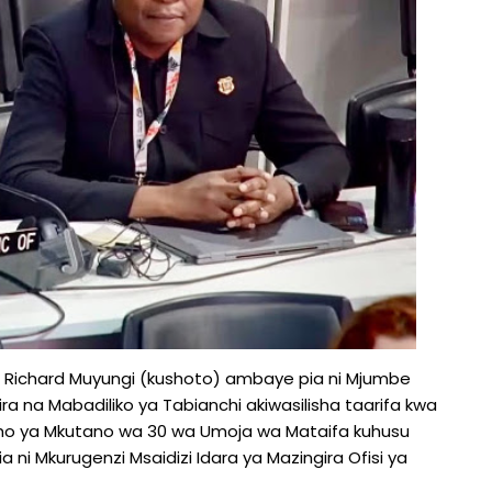
kt. Richard Muyungi (kushoto) ambaye pia ni Mjumbe
a na Mabadiliko ya Tabianchi akiwasilisha taarifa kwa
wisho ya Mkutano wa 30 wa Umoja wa Mataifa kuhusu
lia ni Mkurugenzi Msaidizi Idara ya Mazingira Ofisi ya