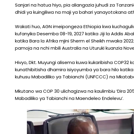
Sanjari na hatua hiyo, pia aliangazia juhudi za Tanzania
dhidi ya kuingiliwa na maji ya bahari yanayotokana at
Wakati huo, AGN imeipongeza Ethiopia kwa kuchagu
kufanyika Desemba 08-19, 2027 katika Jiji la Addis 
katika Bara la Afrika mjini Sherm el Sheikh mwaka 2022
pamoja na nchi mbili Australia na Uturuki kuanzia Nov
Hivyo, Dkt. Muyungi alisema kuwa kukaribisha COP32 ka
kunathibitisha dhamira isiyoyumba ya bara hilo kat
kuhusu Mabadiliko ya Tabianchi (UNFCCC) na Mkataba
Mkutano wa COP 30 ulichagizwa na kaulimbiu ‘Dira 205
Mabadiliko ya Tabianchi na Maendeleo Endelevu’.