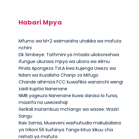
Habari Mpya
Mfumo wa M+2 waimarisha uhakika wa mafuta
nchini
Dk Simbeye: Tathmini ya mtaala ulioboreshwa
ifungue ukurasa mpya wa ubora wa elimu
Pinda Apongeza TVLA kwa Kujenga Uwezo wa
Ndani wa Kuzalisha Chanjo za Mifugo
Chande aihimiza FCC kuwafikia wananchi wengi
zaidi kupitia Nanenane
NMB yageuza Nanenane kuwa darasa la fursa,
maarifa na uwezeshaji
Serikali inatambua mchango wa wazee: Waziri
Sangu
Rais Samia, Museveni washuhudia makubaliano
ya trilioni 56 kuifanya Tanga kituo kikuu cha
nishati ya mafuta