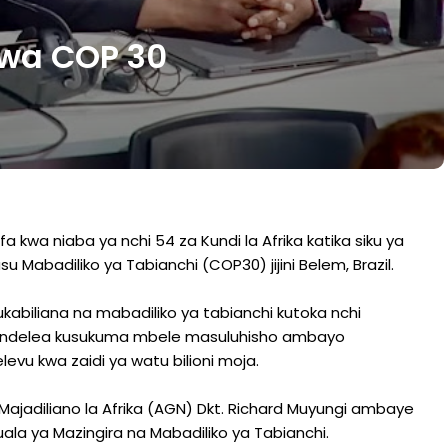
wa COP 30
kwa niaba ya nchi 54 za Kundi la Afrika katika siku ya
abadiliko ya Tabianchi (COP30) jijini Belem, Brazil.
kukabiliana na mabadiliko ya tabianchi kutoka nchi
 linaendelea kusukuma mbele masuluhisho ambayo
vu kwa zaidi ya watu bilioni moja.
 Majadiliano la Afrika (AGN) Dkt. Richard Muyungi ambaye
la ya Mazingira na Mabadiliko ya Tabianchi.