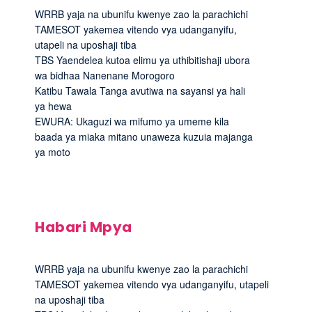
WRRB yaja na ubunifu kwenye zao la parachichi
TAMESOT yakemea vitendo vya udanganyifu,
utapeli na uposhaji tiba
TBS Yaendelea kutoa elimu ya uthibitishaji ubora
wa bidhaa Nanenane Morogoro
Katibu Tawala Tanga avutiwa na sayansi ya hali
ya hewa
EWURA: Ukaguzi wa mifumo ya umeme kila
baada ya miaka mitano unaweza kuzuia majanga
ya moto
Habari Mpya
WRRB yaja na ubunifu kwenye zao la parachichi
TAMESOT yakemea vitendo vya udanganyifu, utapeli
na uposhaji tiba