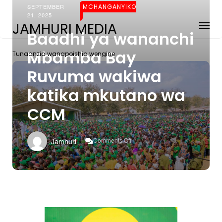
SEPTEMBER
MCHANGANYIKO
21, 2025
JAMHURI MEDIA
Baadhi ya wananchi
Mbamba Bay
Tunaanzia wanapoishia wengine
Ruvuma wakiwa
katika mkutano wa
CCM
On
Comments Off
Jamhuri
Baadhi
Ya
Wananchi
Mbamba
Bay
Ruvuma
Wakiwa
Katika
Mkutano