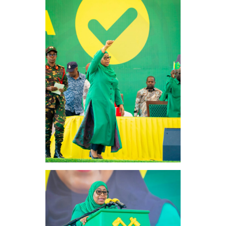
Wa
CCM