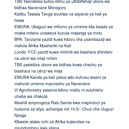
TBS Yaendelea kutoa elimu ya uthibitishaji ubora wa
bidhaa Nanenane Morogoro
Katibu Tawala Tanga avutiwa na sayansi ya hali ya
hewa
EWURA: Ukaguzi wa mifumo ya umeme kila baada ya
miaka mitano unaweza kuzuia majanga ya moto
BPA: Tanzania yazidi kuwa kitovu cha usambazaji wa
mafuta Afrika Mashariki na Kati
Londo: FCC yazidi kuwa mhimili wa biashara shindani
na ulinzi wa mlaji nchini
TBS yasisitiza ubora wa bidhaa kuwa chachu ya
biashara na ulinzi wa mlaji
EWURA Kanda ya kati yatoa wito kuhusu leseni za
mafundi umeme maonesho ya Nanenane
Vi Agroforestry yasema kilimo misitu ni suluhisho
uhaba wa chakula
Mashili ampongeza Rais Samia kwa mapinduzi ya
huduma za afya, achangia mil.10.5/- Chuo cha Uuguzi
Nzega
Kikwete ataka nchi za Afrika kujiandaa na
miundombinu kwa vijana