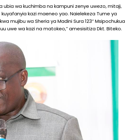
 ubia wa kuchimba na kampuni zenye uwezo, mitaji,
 kuyafanyia kazi maeneo yao. Naielekeza Tume ya
kwa mujibu wa Sheria ya Madini Sura 123‘’ Msipochukua
u uwe wa kazi na matokeo,’’ amesisitiza Dkt. Biteko.