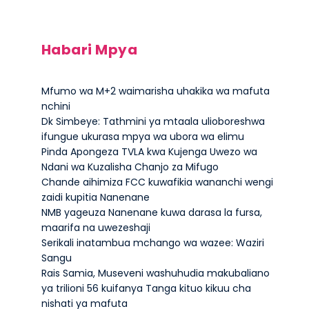
Habari Mpya
Mfumo wa M+2 waimarisha uhakika wa mafuta
nchini
Dk Simbeye: Tathmini ya mtaala ulioboreshwa
ifungue ukurasa mpya wa ubora wa elimu
Pinda Apongeza TVLA kwa Kujenga Uwezo wa
Ndani wa Kuzalisha Chanjo za Mifugo
Chande aihimiza FCC kuwafikia wananchi wengi
zaidi kupitia Nanenane
NMB yageuza Nanenane kuwa darasa la fursa,
maarifa na uwezeshaji
Serikali inatambua mchango wa wazee: Waziri
Sangu
Rais Samia, Museveni washuhudia makubaliano
ya trilioni 56 kuifanya Tanga kituo kikuu cha
nishati ya mafuta