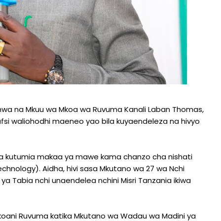
silishwa na Mkuu wa Mkoa wa Ruvuma Kanali Laban Thomas,
fsi waliohodhi maeneo yao bila kuyaendeleza na hivyo
i cha kutumia makaa ya mawe kama chanzo cha nishati
echnology). Aidha, hivi sasa Mkutano wa 27 wa Nchi
 Tabia nchi unaendelea nchini Misri Tanzania ikiwa
koani Ruvuma katika Mkutano wa Wadau wa Madini ya