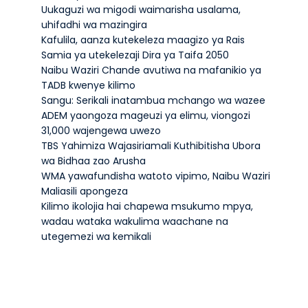
Uukaguzi wa migodi waimarisha usalama,
uhifadhi wa mazingira
Kafulila, aanza kutekeleza maagizo ya Rais
Samia ya utekelezaji Dira ya Taifa 2050
Naibu Waziri Chande avutiwa na mafanikio ya
TADB kwenye kilimo
Sangu: Serikali inatambua mchango wa wazee
ADEM yaongoza mageuzi ya elimu, viongozi
31,000 wajengewa uwezo
TBS Yahimiza Wajasiriamali Kuthibitisha Ubora
wa Bidhaa zao Arusha
WMA yawafundisha watoto vipimo, Naibu Waziri
Maliasili apongeza
Kilimo ikolojia hai chapewa msukumo mpya,
wadau wataka wakulima waachane na
utegemezi wa kemikali