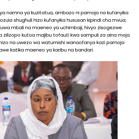
 namna ya kuzitatua, ambazo ni pamoja na kufanyika
uia shughuli hizo kufanyika hususan kipindi cha mvua;
wa mbali na maeneo ya uchimbaji, hivyo zisogezwe
ilizopo kutoa majibu tofauti kwa sampuli za aina moja
hizo na uwezo wa watumishi wanaofanya kazi pamoja
we katika maeneo ya karibu na bandari.