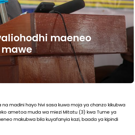
waliohodhi maeneo
a mawe
ana na madini hayo hivi sasa kuwa moja ya chanzo kikubwa
Biteko ametoa muda wa miezi Mitatu (3) kwa Tume ya
eneo makubwa bila kuyafanyia kazi, baada ya kipindi