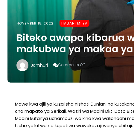
HABARI MPYA
NOVEMBER 15, 2022
Biteko awapa kibarua 
makubwa ya makaa y
On
Jamhuri
Comments Off
Biteko
Awapa
Kibarua
Waliohodhi
Maeneo
Makubwa
Ya
Mawe kwa ajili ya kuzalisha nishati Duniani na kutok
Makaa
cha mapato ya Serikali, Waziri wa Madini Dkt. Doto 
Ya
Madini kufanya uchambuzi wa kina kwa waliohodhi ma
Mawe
hicho yafutwe na kupatiwa wawekezaji wenye uhitaji.