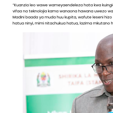
‘’Kuanzia leo wawe wameyaendeleza hata kwa kuingia
vifaa na teknolojia kama wanaona hawana uwezo wa
Madini baada ya muda huu kupita, wafute leseni hizo 
hatua ninyi, mimi nitachukua hatua, lazima mkutano hu