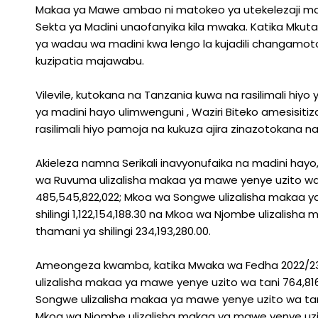
Makaa ya Mawe ambao ni matokeo ya utekelezaji maa
Sekta ya Madini unaofanyika kila mwaka. Katika Mkuta
ya wadau wa madini kwa lengo la kujadili changamoto
kuzipatia majawabu.
Vilevile, kutokana na Tanzania kuwa na rasilimali hi
ya madini hayo ulimwenguni , Waziri Biteko amesisitiza
rasilimali hiyo pamoja na kukuza ajira zinazotokana na
Akieleza namna Serikali inavyonufaika na madini ha
wa Ruvuma ulizalisha makaa ya mawe yenye uzito wa ta
485,545,822,022; Mkoa wa Songwe ulizalisha makaa y
shilingi 1,122,154,188.30 na Mkoa wa Njombe ulizalish
thamani ya shilingi 234,193,280.00.
Ameongeza kwamba, katika Mwaka wa Fedha 2022/23,
ulizalisha makaa ya mawe yenye uzito wa tani 764,816
Songwe ulizalisha makaa ya mawe yenye uzito wa tani 
Mkoa wa Njombe ulizalisha makaa ya mawe yenye uzito