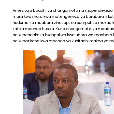
Amezitaja baadhi ya changamoto na mapendekezo ya
mara kwa mara kwa matengenezo ya barabara ili kutoz
huduma za maabara zinazopima sampuli za makaa ku
katika maeneo husika. Kuna changamoto ya maabara z
na kupendekeza kuangaliwa kwa ubora wa maabara 
na kupatikana kwa maeneo ya kuhifadhi makaa ya ma