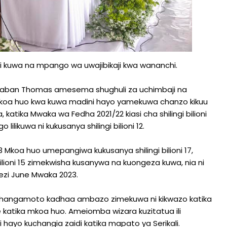
odi kuwa na mpango wa uwajibikaji kwa wananchi.
Laban Thomas amesema shughuli za uchimbaji na
koa huo kwa kuwa madini hayo yamekuwa chanzo kikuu
atika Mwaka wa Fedha 2021/22 kiasi cha shilingi bilioni
ilikuwa ni kukusanya shilingi bilioni 12.
oa huo umepangiwa kukusanya shilingi bilioni 17,
 bilioni 15 zimekwisha kusanywa na kuongeza kuwa, nia ni
mwezi June Mwaka 2023.
 changamoto kadhaa ambazo zimekuwa ni kikwazo katika
katika mkoa huo. Ameiomba wizara kuzitatua ili
i hayo kuchangia zaidi katika mapato ya Serikali.