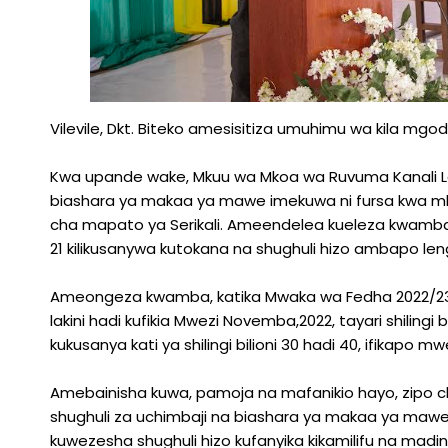
Vilevile, Dkt. Biteko amesisitiza umuhimu wa kila mg
Kwa upande wake, Mkuu wa Mkoa wa Ruvuma Kanali 
biashara ya makaa ya mawe imekuwa ni fursa kwa m
cha mapato ya Serikali. Ameendelea kueleza kwamba, k
21 kilikusanywa kutokana na shughuli hizo ambapo lengo l
Ameongeza kwamba, katika Mwaka wa Fedha 2022/23 Mk
lakini hadi kufikia Mwezi Novemba,2022, tayari shilingi
kukusanya kati ya shilingi bilioni 30 hadi 40, ifikapo 
Amebainisha kuwa, pamoja na mafanikio hayo, zipo
shughuli za uchimbaji na biashara ya makaa ya mawe 
kuwezesha shughuli hizo kufanyika kikamilifu na madin