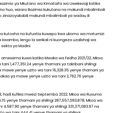
zimio ya Mkutano wa Kimataifa wa Uwekezaji katika
no huo, wizara iliazimia kukutana na makundi mbalimbali
 zinazoyakabili makundi mbalimbali ya wadau ili
yo ya kutosha na kufuatia kuwepo kwa ukomo wa matumizi
 kwamba, lengo la serikali ni kuongeza uzalishaji wa
 sekta ya Madini.
yo, amesema kuwa katika Mwaka wa Fedha 2021/22, Mkoa
ni 1,477,351.24 yenye thamani ya takribani shilingi
a mawe yenye uzito wa tani 16,328.35 yenye thamani ya
a makaa ya mawe yenye uzito wa tani 2,762.76 yenye
 hadi kufikia mwezi Septemba 2022, Mkoa wa Ruvuma
.15 yenye thamani ya shilingi 287,557,093,878; Mkoa wa
4,587.90 yenye thamani ya shilingi 331,371,083.97 na
 wa tani 444.41 yenye thamani ya shilingi