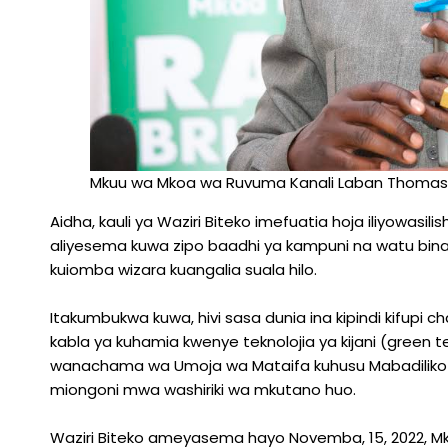
Mkuu wa Mkoa wa Ruvuma Kanali Laban Thomas
Aidha, kauli ya Waziri Biteko imefuatia hoja iliyowa
aliyesema kuwa zipo baadhi ya kampuni na watu bina
kuiomba wizara kuangalia suala hilo.
Itakumbukwa kuwa, hivi sasa dunia ina kipindi kifup
kabla ya kuhamia kwenye teknolojia ya kijani (green t
wanachama wa Umoja wa Mataifa kuhusu Mabadiliko ya
miongoni mwa washiriki wa mkutano huo.
Waziri Biteko ameyasema hayo Novemba, 15, 2022, M