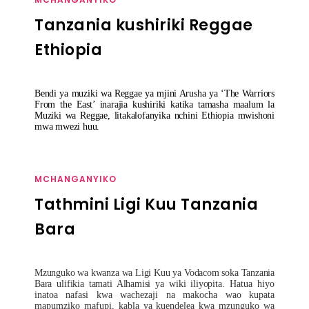
Tanzania kushiriki Reggae
Ethiopia
Bendi ya muziki wa Reggae ya mjini Arusha ya ‘The Warriors
From the East’ inarajia kushiriki katika tamasha maalum la
Muziki wa Reggae, litakalofanyika nchini Ethiopia mwishoni
mwa mwezi huu.
MCHANGANYIKO
Tathmini Ligi Kuu Tanzania
Bara
Mzunguko wa kwanza wa Ligi Kuu ya Vodacom soka Tanzania
Bara ulifikia tamati Alhamisi ya wiki iliyopita.
Hatua hiyo
inatoa nafasi kwa wachezaji na makocha wao kupata
mapumziko mafupi, kabla ya kuendelea kwa mzunguko wa