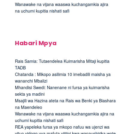
Wanawake na vijana waaswa kuchangamkia ajira
na uchumi kupitia nishati safi
Habari Mpya
Rais Samia: Tutaendelea Kuimarisha Mitaji kupitia
TADB
Chatanda : Mikopo asilimia 10 imebadili maisha ya
wananchi Mbalizi
Mhandisi Swedi: Nanenane ni fursa ya kuimarisha
sekta ya madini
Msajili wa Hazina ateta na Rais wa Benki ya Biashara
na Maendeleo
Wanawake na vijana waaswa kuchangamkia ajira na
uchumi kupitia nishati safi
REA yapeleka fursa ya mkopo nafuu wa ujenzi wa
vituo vidogo vya mafuta vijijini kwa wanaushirika wote