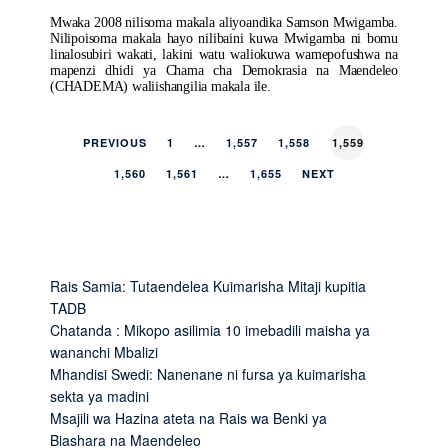
Mwaka 2008 nilisoma makala aliyoandika Samson Mwigamba.
Nilipoisoma makala hayo nilibaini kuwa Mwigamba ni bomu
linalosubiri wakati, lakini watu waliokuwa wamepofushwa na
mapenzi dhidi ya Chama cha Demokrasia na Maendeleo
(CHADEMA) waliishangilia makala ile.
PREVIOUS
1
…
1,557
1,558
1,559
1,560
1,561
…
1,655
NEXT
Rais Samia: Tutaendelea Kuimarisha Mitaji kupitia
TADB
Chatanda : Mikopo asilimia 10 imebadili maisha ya
wananchi Mbalizi
Mhandisi Swedi: Nanenane ni fursa ya kuimarisha
sekta ya madini
Msajili wa Hazina ateta na Rais wa Benki ya
Biashara na Maendeleo