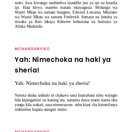
nzito, kwa kiwango nashindwa niandike juu ya ipi na kuacha
ipi. Hata hivyo, mambo matatu nitayagusia. Mchango wa
Waziri Mkuu wa zamani bungeni, Edward Lowassa, Mkutano
wa Waziri Mkuu wa zamani Frederick Sumaye na hotuba ya
mwaka ya Rais Jakaya Kikwete kuhusiana na Jumuiya ya
Afrika Mashariki.
MCHANGANYIKO
Yah: Nimechoka na haki ya
sheria!
Yah: Nimechoka na haki ya sheria!
Navuta shuka ambalo ni chakavu sana linaruhusu mbu waingie
bila kipingamizi na kuning’ata, natumia dawa mseto kama tiba
yangu kila wakati, sasa nimewazoea mbu kiasi cha kutonifanya
nishindwe kupata usingizi mzito.
MCHANGANYIKO