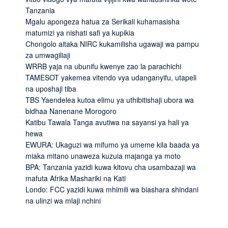
Tanzania
Mgalu apongeza hatua za Serikali kuhamasisha
matumizi ya nishati safi ya kupikia
Chongolo aitaka NIRC kukamilisha ugawaji wa pampu
za umwagiliaji
WRRB yaja na ubunifu kwenye zao la parachichi
TAMESOT yakemea vitendo vya udanganyifu, utapeli
na uposhaji tiba
TBS Yaendelea kutoa elimu ya uthibitishaji ubora wa
bidhaa Nanenane Morogoro
Katibu Tawala Tanga avutiwa na sayansi ya hali ya
hewa
EWURA: Ukaguzi wa mifumo ya umeme kila baada ya
miaka mitano unaweza kuzuia majanga ya moto
BPA: Tanzania yazidi kuwa kitovu cha usambazaji wa
mafuta Afrika Mashariki na Kati
Londo: FCC yazidi kuwa mhimili wa biashara shindani
na ulinzi wa mlaji nchini