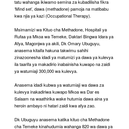
tatu wahanga ikiwamo semina za kubadilisha fikra
‘Mind set’, dawa (methadone) pamoja na matibabu
kwa njia ya kazi (Occupational Therapy).
Msimamizi wa Kituo cha Methadone, Hospitali ya
Rufaa ya Mkoa wa Temeke, Daktari Bingwa Idara ya
Afya, Magonjwa ya akili, Dk Omary Ubuguyu,
anasema kitaifa hakuna takwimu sahihi
zinazoonesha idadi ya matumizi ya dawa ya kulevya
ila taarifa ya makadirio inabainisha kuwapo na zaidi
ya watumiaji 300,000 wa kulevya.
Anasema idadi kubwa ya watumiaji wa dawa za
kulevya inakadiriwa kuwapo Mkoa wa Dar es
Salaam na waathirika wake hutumia dawa aina ya
heroin ambayo ni hatari zaidi kwa afya zao.
Dk Ubuguyu anasema katika kituo cha Methadone
cha Temeke kinahudumia wahanga 820 wa dawa ya