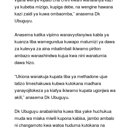
ya kubeba mizigo, kupiga debe, na wengine hawana
kazi zaidi ya kuwa ombaomba,’’ anasema Dk
Ubuguyu.
Anasema katika vipimo wanavyofanyiwa kabla ya
kuanza tiba wamegundua kuwapo matumizi ya dawa
za kulevya za aina mbalimbali ikiwamo piriton
ambazo wanashindwa kujua kwa nini wanatumia
dawa hizo.
“Ukiona wanakuja kupata tiba ya methadone ujue
tatizo limeshakuwa kubwa kutokana madhara
yanayojitokeza ya kiafya ikiwamo kupata ugonjwa wa
akili,’’ anasema Dk Ubuguyu.
Dk Ubuguyu anabainisha kuwa tiba yake huchukua
muda wa miaka miwili kupona kabisa, jambo ambalo
ni changamoto kwa watoa huduma kutokana na