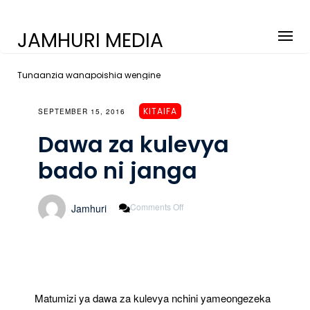
JAMHURI MEDIA
Tunaanzia wanapoishia wengine
KITAIFA
SEPTEMBER 15, 2016
Dawa za kulevya
bado ni janga
On
Comments Off
Jamhuri
Dawa
Za
Kulevya
Bado
Ni
Janga
Matumizi ya dawa za kulevya nchini yameongezeka