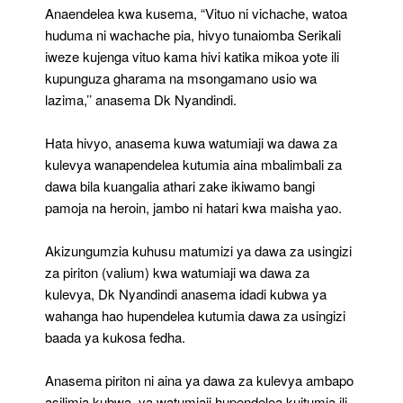
Anaendelea kwa kusema, “Vituo ni vichache, watoa
huduma ni wachache pia, hivyo tunaiomba Serikali
iweze kujenga vituo kama hivi katika mikoa yote ili
kupunguza gharama na msongamano usio wa
lazima,’’ anasema Dk Nyandindi.
Hata hivyo, anasema kuwa watumiaji wa dawa za
kulevya wanapendelea kutumia aina mbalimbali za
dawa bila kuangalia athari zake ikiwamo bangi
pamoja na heroin, jambo ni hatari kwa maisha yao.
Akizungumzia kuhusu matumizi ya dawa za usingizi
za piriton (valium) kwa watumiaji wa dawa za
kulevya, Dk Nyandindi anasema idadi kubwa ya
wahanga hao hupendelea kutumia dawa za usingizi
baada ya kukosa fedha.
Anasema piriton ni aina ya dawa za kulevya ambapo
asilimia kubwa ya watumiaji hupendelea kuitumia ili