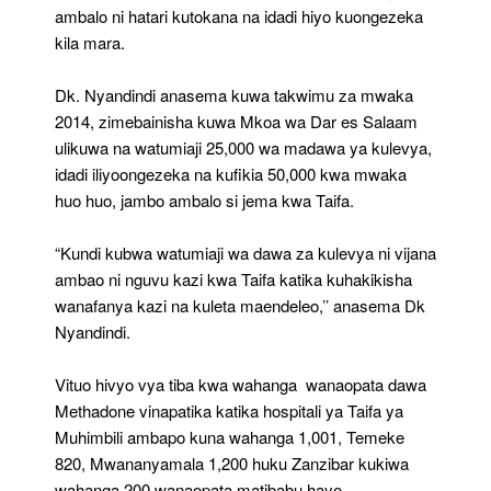
ambalo ni hatari kutokana na idadi hiyo kuongezeka
kila mara.
Dk. Nyandindi anasema kuwa takwimu za mwaka
2014, zimebainisha kuwa Mkoa wa Dar es Salaam
ulikuwa na watumiaji 25,000 wa madawa ya kulevya,
idadi iliyoongezeka na kufikia 50,000 kwa mwaka
huo huo, jambo ambalo si jema kwa Taifa.
“Kundi kubwa watumiaji wa dawa za kulevya ni vijana
ambao ni nguvu kazi kwa Taifa katika kuhakikisha
wanafanya kazi na kuleta maendeleo,’’ anasema Dk
Nyandindi.
Vituo hivyo vya tiba kwa wahanga wanaopata dawa
Methadone vinapatika katika hospitali ya Taifa ya
Muhimbili ambapo kuna wahanga 1,001, Temeke
820, Mwananyamala 1,200 huku Zanzibar kukiwa
wahanga 200 wanaopata matibabu hayo.