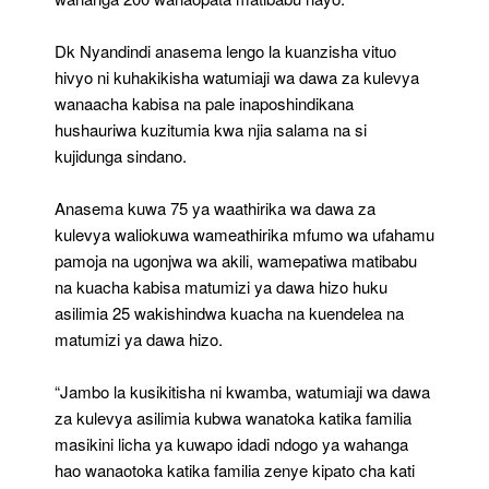
Dk Nyandindi anasema lengo la kuanzisha vituo
hivyo ni kuhakikisha watumiaji wa dawa za kulevya
wanaacha kabisa na pale inaposhindikana
hushauriwa kuzitumia kwa njia salama na si
kujidunga sindano.
Anasema kuwa 75 ya waathirika wa dawa za
kulevya waliokuwa wameathirika mfumo wa ufahamu
pamoja na ugonjwa wa akili, wamepatiwa matibabu
na kuacha kabisa matumizi ya dawa hizo huku
asilimia 25 wakishindwa kuacha na kuendelea na
matumizi ya dawa hizo.
“Jambo la kusikitisha ni kwamba, watumiaji wa dawa
za kulevya asilimia kubwa wanatoka katika familia
masikini licha ya kuwapo idadi ndogo ya wahanga
hao wanaotoka katika familia zenye kipato cha kati