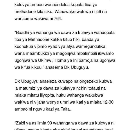
kulevya ambao wanaendelea kupata tiba ya
methadone kila siku. Wanawake wakiwa ni 56 na
wanaume wakiwa ni 764.
“Baadhi ya wahanga wa dawa za kulevya wanaopata
tiba ya Methadone katika kituo hiki, baada ya
kuchukua vipimo vyao vya afya wamegundulika
wana maambukizi ya magonjwa mbalimbali ikiwamo
ugonjwa wa Ukimwi, Homa ya Ini pamoja na ugonjwa
wa kifua kikuu,’’ anasema Dk Ubuguyu.
Dk Ubuguyu anaeleza kuwapo na ongezeko kubwa
la matumizi ya dawa za kulevya nchini tofauti na
miaka mitatu iliyopita, huku wahanga wakubwa
wakiwa ni vijana wenye umri wa kati ya miaka 12-30
ambao ni nguvu kazi ya Taifa.
“Zaidi ya asilimia 90 wahanga wa dawa za kulevya ni
vijana wenye kipato cha chini kwani wanafanya kazi