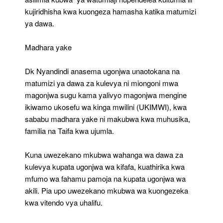
kujiridhisha kwa kuongeza hamasha katika matumizi
ya dawa.
Madhara yake
Dk Nyandindi anasema ugonjwa unaotokana na
matumizi ya dawa za kulevya ni miongoni mwa
magonjwa sugu kama yalivyo magonjwa mengine
ikiwamo ukosefu wa kinga mwilini (UKIMWI), kwa
sababu madhara yake ni makubwa kwa muhusika,
familia na Taifa kwa ujumla.
Kuna uwezekano mkubwa wahanga wa dawa za
kulevya kupata ugonjwa wa kifafa, kuathirika kwa
mfumo wa fahamu pamoja na kupata ugonjwa wa
akili. Pia upo uwezekano mkubwa wa kuongezeka
kwa vitendo vya uhalifu.