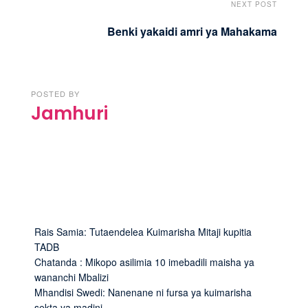
NEXT POST
Benki yakaidi amri ya Mahakama
POSTED BY
Jamhuri
Rais Samia: Tutaendelea Kuimarisha Mitaji kupitia
TADB
Chatanda : Mikopo asilimia 10 imebadili maisha ya
wananchi Mbalizi
Mhandisi Swedi: Nanenane ni fursa ya kuimarisha
sekta ya madini