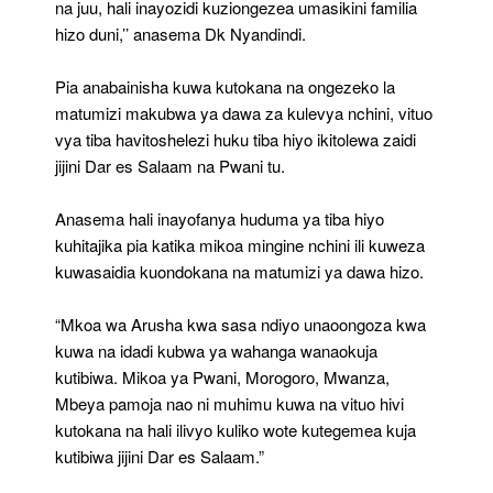
na juu, hali inayozidi kuziongezea umasikini familia
hizo duni,’’ anasema Dk Nyandindi.
Pia anabainisha kuwa kutokana na ongezeko la
matumizi makubwa ya dawa za kulevya nchini, vituo
vya tiba havitoshelezi huku tiba hiyo ikitolewa zaidi
jijini Dar es Salaam na Pwani tu.
Anasema hali inayofanya huduma ya tiba hiyo
kuhitajika pia katika mikoa mingine nchini ili kuweza
kuwasaidia kuondokana na matumizi ya dawa hizo.
“Mkoa wa Arusha kwa sasa ndiyo unaoongoza kwa
kuwa na idadi kubwa ya wahanga wanaokuja
kutibiwa. Mikoa ya Pwani, Morogoro, Mwanza,
Mbeya pamoja nao ni muhimu kuwa na vituo hivi
kutokana na hali ilivyo kuliko wote kutegemea kuja
kutibiwa jijini Dar es Salaam.”