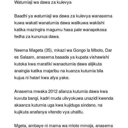
Watumiaji wa dawa za kulevya
Baadhi ya watumiaji wa dawa za kulevya wanasema
kuwa wakati wanatumia dawa walikuwa wakiishi
katika mazingira magumu hasa pale wanapokosa
fedha za kununua dawa.
Neema Mageta (35), mkazi wa Gongo la Mboto, Dar
es Salaam, anasema baaada ya kupata vishawishi
kutoka kwa marafiki wanaotumia dawa alijikuta
anaingia katika majaribu na kuanza kutumia bila
kujua ni hatari kwa afya yake.
Anasema mwaka 2012 alianza kutumia dawa kwa
kuvuta bangi, kadri muda ulivyokuwa unazidi kwenda
akaanza kutumia uga kwa kujiduga sindano, na
kujikuta anafanya vitendo vya uhalifu.
Mgeta, ambaye ni mama wa mtoto mmoja, anasema