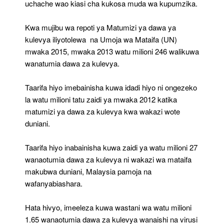
uchache wao kiasi cha kukosa muda wa kupumzika.
Kwa mujibu wa repoti ya Matumizi ya dawa ya
kulevya iliyotolewa na Umoja wa Mataifa (UN)
mwaka 2015, mwaka 2013 watu milioni 246 walikuwa
wanatumia dawa za kulevya.
Taarifa hiyo imebainisha kuwa idadi hiyo ni ongezeko
la watu milioni tatu zaidi ya mwaka 2012 katika
matumizi ya dawa za kulevya kwa wakazi wote
duniani.
Taarifa hiyo inabainisha kuwa zaidi ya watu milioni 27
wanaotumia dawa za kulevya ni wakazi wa mataifa
makubwa duniani, Malaysia pamoja na
wafanyabiashara.
Hata hivyo, imeeleza kuwa wastani wa watu milioni
1.65 wanaotumia dawa za kulevya wanaishi na virusi