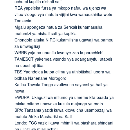
uchumi kupitia nishati safi
REA yapeleka fursa ya mkopo nafuu wa ujenzi wa
vituo vidogo vya mafuta vijijini kwa wanaushirika wote
Tanzania
Mgalu apongeza hatua za Serikali kuhamasisha
matumizi ya nishati safi ya kupikia
Chongolo aitaka NIRC kukamilisha ugawaji wa pampu
za umwagiliaji
WRRB yaja na ubunifu kwenye zao la parachichi
TAMESOT yakemea vitendo vya udanganyifu, utapeli
na uposhaji tiba
TBS Yaendelea kutoa elimu ya uthibitishaji ubora wa
bidhaa Nanenane Morogoro
Katibu Tawala Tanga avutiwa na sayansi ya hali ya
hewa
EWURA: Ukaguzi wa mifumo ya umeme kila baada ya
miaka mitano unaweza kuzuia majanga ya moto
BPA: Tanzania yazidi kuwa kitovu cha usambazaji wa
mafuta Afrika Mashariki na Kati
Londo: FCC yazidi kuwa mhimili wa biashara shindani
na ulinzi wa mlaji nchini