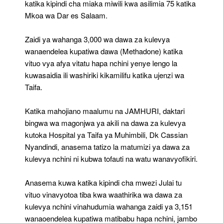
katika kipindi cha miaka miwili kwa asilimia 75 katika
Mkoa wa Dar es Salaam.
Zaidi ya wahanga 3,000 wa dawa za kulevya
wanaendelea kupatiwa dawa (Methadone) katika
vituo vya afya vitatu hapa nchini yenye lengo la
kuwasaidia ili washiriki kikamilifu katika ujenzi wa
Taifa.
Katika mahojiano maalumu na JAMHURI, daktari
bingwa wa magonjwa ya akili na dawa za kulevya
kutoka Hospital ya Taifa ya Muhimbili, Dk Cassian
Nyandindi, anasema tatizo la matumizi ya dawa za
kulevya nchini ni kubwa tofauti na watu wanavyofikiri.
Anasema kuwa katika kipindi cha mwezi Julai tu
vituo vinavyotoa tiba kwa waathirika wa dawa za
kulevya nchini vinahudumia wahanga zaidi ya 3,151
wanaoendelea kupatiwa matibabu hapa nchini, jambo