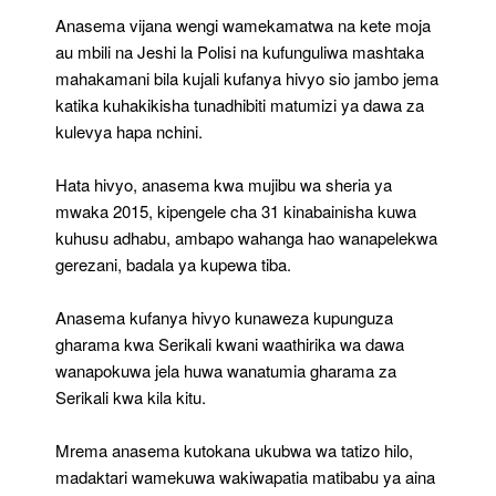
Anasema vijana wengi wamekamatwa na kete moja
au mbili na Jeshi la Polisi na kufunguliwa mashtaka
mahakamani bila kujali kufanya hivyo sio jambo jema
katika kuhakikisha tunadhibiti matumizi ya dawa za
kulevya hapa nchini.
Hata hivyo, anasema kwa mujibu wa sheria ya
mwaka 2015, kipengele cha 31 kinabainisha kuwa
kuhusu adhabu, ambapo wahanga hao wanapelekwa
gerezani, badala ya kupewa tiba.
Anasema kufanya hivyo kunaweza kupunguza
gharama kwa Serikali kwani waathirika wa dawa
wanapokuwa jela huwa wanatumia gharama za
Serikali kwa kila kitu.
Mrema anasema kutokana ukubwa wa tatizo hilo,
madaktari wamekuwa wakiwapatia matibabu ya aina