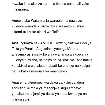
mwaka jana alianza kutumia tiba na sasa hali yake
imeimarika.
Amewataka Watanzania wanaotumia dawa za
kulevya waende kuanza tiba ili waweze kushiriki
kikamilifu katika ujenzi wa Taifa.
Akizungumza na JAMHURI, Mwenyekiti wa Bodi ya
Taifa ya Parole, Augustino Lyatonga Mrema,
anasema asilimia kubwa ya wahanga wa dawa ya
kulevya ni vijana, na ndiyo nguvu kazi ya Taifa katika
kuhakikisha wanaleta mabadiliko chanya na kupiga
hatua katika masuala ya maendeleo.
Anasema utegemezi wa dawa za kulevya ‘drug
addiction’ ni moja ya magonjwa sugu ambayo
yanaisumbua jamii ya dunia ya sasa kwa afya na
njanya zote.