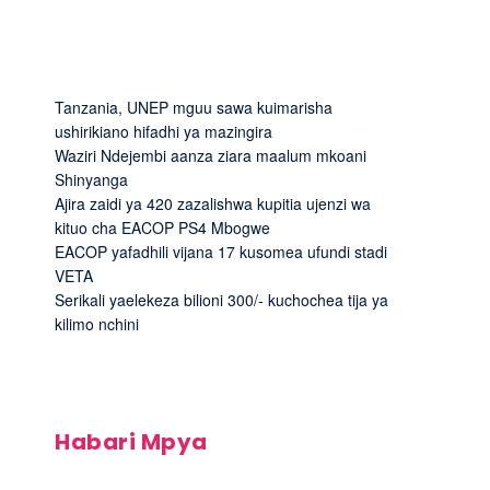
Tanzania, UNEP mguu sawa kuimarisha
ushirikiano hifadhi ya mazingira
Waziri Ndejembi aanza ziara maalum mkoani
Shinyanga
Ajira zaidi ya 420 zazalishwa kupitia ujenzi wa
kituo cha EACOP PS4 Mbogwe
EACOP yafadhili vijana 17 kusomea ufundi stadi
VETA
Serikali yaelekeza bilioni 300/- kuchochea tija ya
kilimo nchini
Habari Mpya