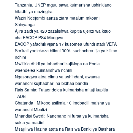
Tanzania, UNEP mguu sawa kuimarisha ushirikiano
hifadhi ya mazingira
Waziri Ndejembi aanza ziara maalum mkoani
Shinyanga
Ajira zaidi ya 420 zazalishwa kupitia ujenzi wa kituo
cha EACOP PS4 Mbogwe
EACOP yafadhili vijana 17 kusomea ufundi stadi VETA
Serikali yaelekeza bilioni 300/- kuchochea tija ya kilimo
nchini
Mwitikio dhidi ya tahadhari kujikinga na Ebola
waendelea kuimarishwa nchini
Ngasongwa atoa elimu ya ushindani, awaasa
wananchi kujihadhari na bidhaa bandia
Rais Samia: Tutaendelea kuimarisha mitaji kupitia
TADB
Chatanda : Mikopo asilimia 10 imebadili maisha ya
wananchi Mbalizi
Mhandisi Swedi: Nanenane ni fursa ya kuimarisha
sekta ya madini
Msajili wa Hazina ateta na Rais wa Benki ya Biashara