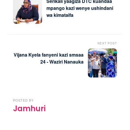
Serikali yaagiza DTC kuandaa
mpango kazi wenye ushindani
wa kimataifa
NEXT POST
Vijana Kyela fanyeni kazi smsaa
24 - Waziri Nanauka
POSTED BY
Jamhuri