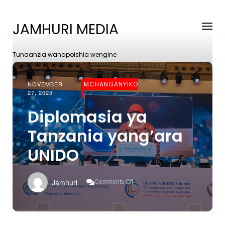
JAMHURI MEDIA
Tunaanzia wanapoishia wengine
NOVEMBER
MCHANGANYIKO
27, 2025
Diplomasia ya
Tanzania yang’ara
UNIDO
On
Comments Off
Jamhuri
Diplomasia
Ya
Tanzania
Yang’ara
UNIDO