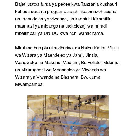
Bajeti utatoa fursa ya pekee kwa Tanzania kushauri
kuhusu sera na programu za shirika zinazohusiana
na maendeleo ya viwanda, na kushiriki kikamilifu
maamuzi ya mipango na utekelezaji wa miradi
mbalimbali ya UNIDO kwa nchi wanachama.
Mkutano huo pia ulihudhuriwa na Naibu Katibu Mkuu
wa Wizara ya Maendeleo ya Jamii, Jinsia,
Wanawake na Makundi Maalum, Bi. Felister Mdemu;
na Mkurugenzi wa Maendeleo ya Viwanda wa
Wizara ya Viwanda na Biashara, Bw. Juma
Mwampamba.