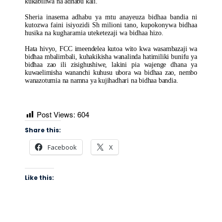
kukabiliwa na adhabu kali.
Sheria inasema adhabu ya mtu anayeuza bidhaa bandia ni
kutozwa faini isiyozidi Sh milioni tano, kupokonywa bidhaa
husika na kugharamia uteketezaji wa bidhaa hizo.
Hata hivyo, FCC imeendelea kutoa wito kwa wasambazaji wa
bidhaa mbalimbali, kuhakikisha wanalinda hatimiliki bunifu ya
bidhaa zao ili zisighushiwe, lakini pia wajenge dhana ya
kuwaelimisha wananchi kuhusu ubora wa bidhaa zao, nembo
wanazotumia na namna ya kujihadhari na bidhaa bandia.
Post Views:
604
Share this:
Facebook
X
Like this: