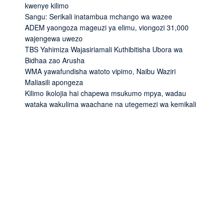
kwenye kilimo
Sangu: Serikali inatambua mchango wa wazee
ADEM yaongoza mageuzi ya elimu, viongozi 31,000
wajengewa uwezo
TBS Yahimiza Wajasiriamali Kuthibitisha Ubora wa
Bidhaa zao Arusha
WMA yawafundisha watoto vipimo, Naibu Waziri
Maliasili apongeza
Kilimo ikolojia hai chapewa msukumo mpya, wadau
wataka wakulima waachane na utegemezi wa kemikali