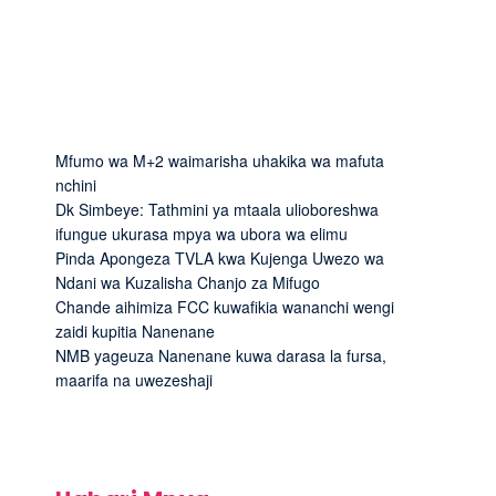
Mfumo wa M+2 waimarisha uhakika wa mafuta
nchini
Dk Simbeye: Tathmini ya mtaala ulioboreshwa
ifungue ukurasa mpya wa ubora wa elimu
Pinda Apongeza TVLA kwa Kujenga Uwezo wa
Ndani wa Kuzalisha Chanjo za Mifugo
Chande aihimiza FCC kuwafikia wananchi wengi
zaidi kupitia Nanenane
NMB yageuza Nanenane kuwa darasa la fursa,
maarifa na uwezeshaji