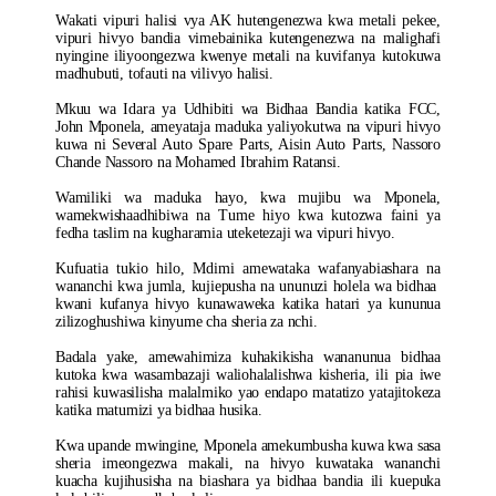
Wakati vipuri halisi vya AK hutengenezwa kwa metali pekee,
vipuri hivyo bandia vimebainika kutengenezwa na malighafi
nyingine iliyoongezwa kwenye metali na kuvifanya kutokuwa
madhubuti, tofauti na vilivyo halisi.
Mkuu wa Idara ya Udhibiti wa Bidhaa Bandia katika FCC,
John Mponela, ameyataja maduka yaliyokutwa na vipuri hivyo
kuwa ni Several Auto Spare Parts, Aisin Auto Parts, Nassoro
Chande Nassoro na Mohamed Ibrahim Ratansi.
Wamiliki wa maduka hayo, kwa mujibu wa Mponela,
wamekwishaadhibiwa na Tume hiyo kwa kutozwa faini ya
fedha taslim na kugharamia uteketezaji wa vipuri hivyo.
Kufuatia tukio hilo, Mdimi amewataka wafanyabiashara na
wananchi kwa jumla, kujiepusha na ununuzi holela wa bidhaa
kwani kufanya hivyo kunawaweka katika hatari ya kununua
zilizoghushiwa kinyume cha sheria za nchi.
Badala yake, amewahimiza kuhakikisha wananunua bidhaa
kutoka kwa wasambazaji waliohalalishwa kisheria, ili pia iwe
rahisi kuwasilisha malalmiko yao endapo matatizo yatajitokeza
katika matumizi ya bidhaa husika.
Kwa upande mwingine, Mponela amekumbusha kuwa kwa sasa
sheria imeongezwa makali, na hivyo kuwataka wananchi
kuacha kujihusisha na biashara ya bidhaa bandia ili kuepuka