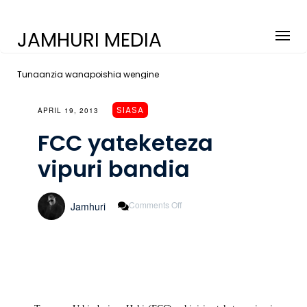
JAMHURI MEDIA
Tunaanzia wanapoishia wengine
SIASA
APRIL 19, 2013
FCC yateketeza
vipuri bandia
On
Comments Off
Jamhuri
FCC
Yateketeza
Vipuri
Bandia