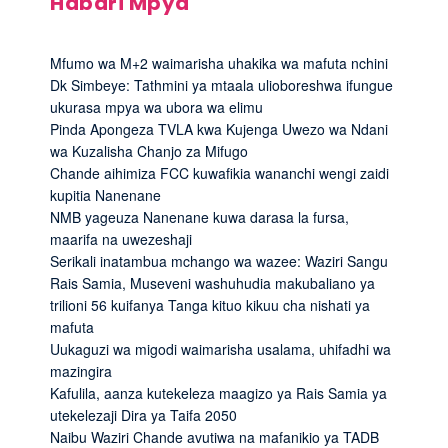
Habari Mpya
Mfumo wa M+2 waimarisha uhakika wa mafuta nchini
Dk Simbeye: Tathmini ya mtaala ulioboreshwa ifungue
ukurasa mpya wa ubora wa elimu
Pinda Apongeza TVLA kwa Kujenga Uwezo wa Ndani
wa Kuzalisha Chanjo za Mifugo
Chande aihimiza FCC kuwafikia wananchi wengi zaidi
kupitia Nanenane
NMB yageuza Nanenane kuwa darasa la fursa,
maarifa na uwezeshaji
Serikali inatambua mchango wa wazee: Waziri Sangu
Rais Samia, Museveni washuhudia makubaliano ya
trilioni 56 kuifanya Tanga kituo kikuu cha nishati ya
mafuta
Uukaguzi wa migodi waimarisha usalama, uhifadhi wa
mazingira
Kafulila, aanza kutekeleza maagizo ya Rais Samia ya
utekelezaji Dira ya Taifa 2050
Naibu Waziri Chande avutiwa na mafanikio ya TADB