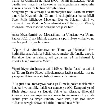
Tume ya Ushindani na Haki (FCC) nchini imeteketeza vipuri
bandia vya magari, na kuwaonya wafanyabiashara kujiepusha
kununua na kuuza bidhaa zilizoghushiwa.
Shughuli ya uteketezaji huo imefanyika hivi karibuni katika
tanuri la Kiwanda cha Chuma kinachojulikana kama MMI
Steel Mills kilichopo Mwenge, Dar es Salaam, chini ya
usimamizi wa Mrakibu Mwandamizi wa Polisi (SSP) Mkoni,
miongoni mwa maofisa wengine wa jeshi hilo.
Afisa Mwandamizi wa Mawasiliano na Uhusiano wa Umma
katika FCC, Frank Mdimi, amesema vipuri hivyo vilikutwa na
nembo ya AK iliyoghushiwa.
“Vipuri hivi vimekamatwa na Tume ya Ushindani kwa
kushirikiana na Jeshi la Polisi, katika msako uliofanyika eneo la
Kariakoo, Dar es Salaam, kati ya Januari 24 na Februari 1,
mwaka huu,” amesema Mdimi.
Vipuri hivyo vinahusisha seti 1,199 za ‘Brake Pads’ na seti 11
za ‘Drum Brake Shoes’ zilizokamatwa katika maduka manne
yanayomilikiwa na watu tofauti eneo la Kariakoo.
“Ukaguzi huo umefanywa baada ya Tume kupokea malalamiko
kutoka kwa mmiliki halali wa nembo ya AK, Kampuni ya Al
Khair Auto Parts ya Dubai, Falme za Kiarabu, iliyobaini
kuwapo kwa wafanyabiashara wanaotumia nembo hiyo bila
ruhusa yake na hivyo kuharibu soko lake, hasa kwa kuwa
bidhaa zinazoghushiwa ni hafifu,” amefafanua Mdimi.