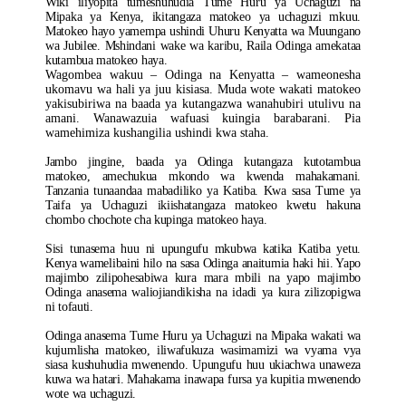
Wiki iliyopita tumeshuhudia Tume Huru ya Uchaguzi na
Mipaka ya Kenya, ikitangaza matokeo ya uchaguzi mkuu.
Matokeo hayo yamempa ushindi Uhuru Kenyatta wa Muungano
wa Jubilee. Mshindani wake wa karibu, Raila Odinga amekataa
kutambua matokeo haya.
Wagombea wakuu – Odinga na Kenyatta – wameonesha
ukomavu wa hali ya juu kisiasa. Muda wote wakati matokeo
yakisubiriwa na baada ya kutangazwa wanahubiri utulivu na
amani. Wanawazuia wafuasi kuingia barabarani. Pia
wamehimiza kushangilia ushindi kwa staha.
Jambo jingine, baada ya Odinga kutangaza kutotambua
matokeo, amechukua mkondo wa kwenda mahakamani.
Tanzania tunaandaa mabadiliko ya Katiba. Kwa sasa Tume ya
Taifa ya Uchaguzi ikiishatangaza matokeo kwetu hakuna
chombo chochote cha kupinga matokeo haya.
Sisi tunasema huu ni upungufu mkubwa katika Katiba yetu.
Kenya wamelibaini hilo na sasa Odinga anaitumia haki hii. Yapo
majimbo zilipohesabiwa kura mara mbili na yapo majimbo
Odinga anasema waliojiandikisha na idadi ya kura zilizopigwa
ni tofauti.
Odinga anasema Tume Huru ya Uchaguzi na Mipaka wakati wa
kujumlisha matokeo, iliwafukuza wasimamizi wa vyama vya
siasa kushuhudia mwenendo. Upungufu huu ukiachwa unaweza
kuwa wa hatari. Mahakama inawapa fursa ya kupitia mwenendo
wote wa uchaguzi.