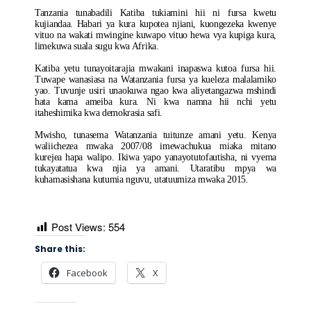
Tanzania tunabadili Katiba tukiamini hii ni fursa kwetu
kujiandaa. Habari ya kura kupotea njiani, kuongezeka kwenye
vituo na wakati mwingine kuwapo vituo hewa vya kupiga kura,
limekuwa suala sugu kwa Afrika.
Katiba yetu tunayoitarajia mwakani inapaswa kutoa fursa hii.
Tuwape wanasiasa na Watanzania fursa ya kueleza malalamiko
yao. Tuvunje usiri unaokuwa ngao kwa aliyetangazwa mshindi
hata kama ameiba kura. Ni kwa namna hii nchi yetu
itaheshimika kwa demokrasia safi.
Mwisho, tunasema Watanzania tuitunze amani yetu. Kenya
waliichezea mwaka 2007/08 imewachukua miaka mitano
kurejea hapa walipo. Ikiwa yapo yanayotutofautisha, ni vyema
tukayatatua kwa njia ya amani. Utaratibu mpya wa
kuhamasishana kutumia nguvu, utatuumiza mwaka 2015.
Post Views:
554
Share this:
Facebook
X