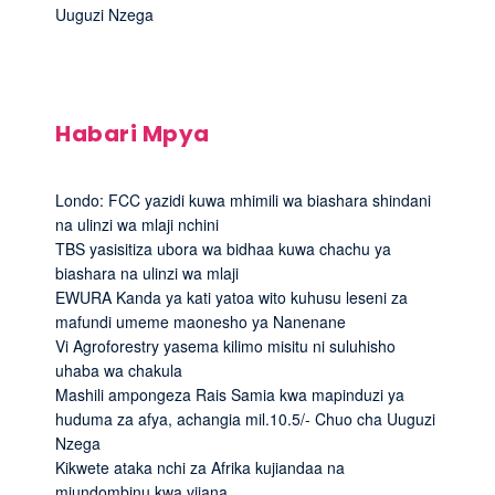
Uuguzi Nzega
Habari Mpya
Londo: FCC yazidi kuwa mhimili wa biashara shindani
na ulinzi wa mlaji nchini
TBS yasisitiza ubora wa bidhaa kuwa chachu ya
biashara na ulinzi wa mlaji
EWURA Kanda ya kati yatoa wito kuhusu leseni za
mafundi umeme maonesho ya Nanenane
Vi Agroforestry yasema kilimo misitu ni suluhisho
uhaba wa chakula
Mashili ampongeza Rais Samia kwa mapinduzi ya
huduma za afya, achangia mil.10.5/- Chuo cha Uuguzi
Nzega
Kikwete ataka nchi za Afrika kujiandaa na
miundombinu kwa vijana