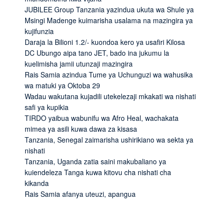
JUBILEE Group Tanzania yazindua ukuta wa Shule ya
Msingi Madenge kuimarisha usalama na mazingira ya
kujifunzia
Daraja la Bilioni 1.2/- kuondoa kero ya usafiri Kilosa
DC Ubungo aipa tano JET, bado ina jukumu la
kuelimisha jamii utunzaji mazingira
Rais Samia azindua Tume ya Uchunguzi wa wahusika
wa matuki ya Oktoba 29
Wadau wakutana kujadili utekelezaji mkakati wa nishati
safi ya kupikia
TIRDO yaibua wabunifu wa Afro Heal, wachakata
mimea ya asili kuwa dawa za kisasa
Tanzania, Senegal zaimarisha ushirikiano wa sekta ya
nishati
Tanzania, Uganda zatia saini makubaliano ya
kuiendeleza Tanga kuwa kitovu cha nishati cha
kikanda
Rais Samia afanya uteuzi, apangua