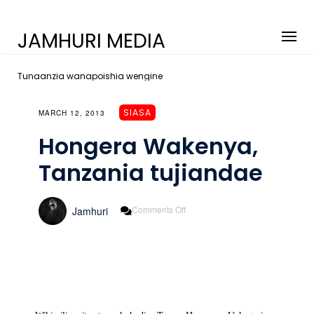
JAMHURI MEDIA
Tunaanzia wanapoishia wengine
SIASA
MARCH 12, 2013
Hongera Wakenya,
Tanzania tujiandae
On
Comments Off
Jamhuri
Hongera
Wakenya,
Tanzania
Tujiandae