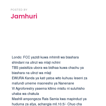
POSTED BY
Jamhuri
Londo: FCC yazidi kuwa mhimili wa biashara
shindani na ulinzi wa mlaji nchini
TBS yasisitiza ubora wa bidhaa kuwa chachu ya
biashara na ulinzi wa mlaji
EWURA Kanda ya kati yatoa wito kuhusu leseni za
mafundi umeme maonesho ya Nanenane
Vi Agroforestry yasema kilimo misitu ni suluhisho
uhaba wa chakula
Mashili ampongeza Rais Samia kwa mapinduzi ya
huduma za afya, achangia mil.10.5/- Chuo cha