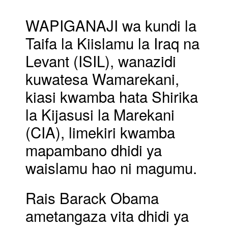
Waingilia
Kati
WAPIGANAJI wa kundi la
Taifa la Kiislamu la Iraq na
Levant (ISIL), wanazidi
kuwatesa Wamarekani,
kiasi kwamba hata Shirika
la Kijasusi la Marekani
(CIA), limekiri kwamba
mapambano dhidi ya
waislamu hao ni magumu.
Rais Barack Obama
ametangaza vita dhidi ya