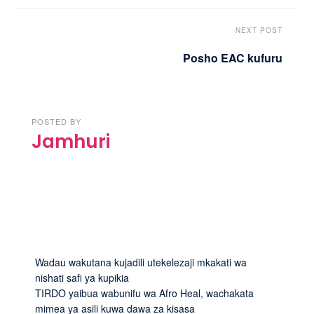
NEXT POST
Posho EAC kufuru
POSTED BY
Jamhuri
Wadau wakutana kujadili utekelezaji mkakati wa
nishati safi ya kupikia
TIRDO yaibua wabunifu wa Afro Heal, wachakata
mimea ya asili kuwa dawa za kisasa