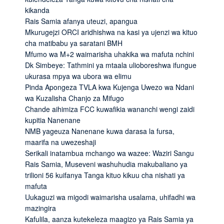
kikanda
Rais Samia afanya uteuzi, apangua
Mkurugejzi ORCI aridhishwa na kasi ya ujenzi wa kituo
cha matibabu ya saratani BMH
Mfumo wa M+2 waimarisha uhakika wa mafuta nchini
Dk Simbeye: Tathmini ya mtaala ulioboreshwa ifungue
ukurasa mpya wa ubora wa elimu
Pinda Apongeza TVLA kwa Kujenga Uwezo wa Ndani
wa Kuzalisha Chanjo za Mifugo
Chande aihimiza FCC kuwafikia wananchi wengi zaidi
kupitia Nanenane
NMB yageuza Nanenane kuwa darasa la fursa,
maarifa na uwezeshaji
Serikali inatambua mchango wa wazee: Waziri Sangu
Rais Samia, Museveni washuhudia makubaliano ya
trilioni 56 kuifanya Tanga kituo kikuu cha nishati ya
mafuta
Uukaguzi wa migodi waimarisha usalama, uhifadhi wa
mazingira
Kafulila, aanza kutekeleza maagizo ya Rais Samia ya