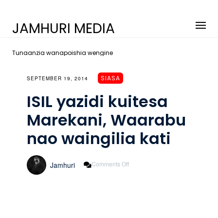
JAMHURI MEDIA
Tunaanzia wanapoishia wengine
SIASA
SEPTEMBER 19, 2014
ISIL yazidi kuitesa
Marekani, Waarabu
nao waingilia kati
On
Comments Off
Jamhuri
ISIL
Yazidi
Kuitesa
Marekani,
Waarabu
Nao