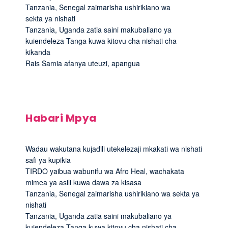
Tanzania, Senegal zaimarisha ushirikiano wa
sekta ya nishati
Tanzania, Uganda zatia saini makubaliano ya
kuiendeleza Tanga kuwa kitovu cha nishati cha
kikanda
Rais Samia afanya uteuzi, apangua
Habari Mpya
Wadau wakutana kujadili utekelezaji mkakati wa nishati
safi ya kupikia
TIRDO yaibua wabunifu wa Afro Heal, wachakata
mimea ya asili kuwa dawa za kisasa
Tanzania, Senegal zaimarisha ushirikiano wa sekta ya
nishati
Tanzania, Uganda zatia saini makubaliano ya
kuiendeleza Tanga kuwa kitovu cha nishati cha