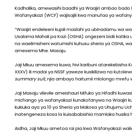
Kadhalika, amewasihi baadhi ya Waajiri ambao bado h
Wafanyakazi (WCF) wajisajili kwa manufaa ya wafany
“Waajiri endeleeni kujali maslahi ya ubinadamu wa w
Usalama Mahali pa Kazi (OSHA) ongezeni bidii katika u
na waelimisheni watumishi kuhusu sheria ya OSHA, 
amesema Mhe. Masaju.
Jaji Mkuu amesema kuwa, hivi karibuni atarekebisha K
XXXV) ili madai ya NSSF yaweze kusikilizwa na kutol
summary suit
, njia ambayo haitumii mlolongo mrefu 
Jaji Masaju vilevile ameishauri Mifuko ya Hifadhi kuw
michango ya wafanyakazi kunakofanywa na Waajiri kuna
kukiuka aya ya 10 ya Sheria ya Makosa ya Uhujumu U
inatengeneza kosa la kuisababishia mamlaka husika 
Aidha, Jaji Mkuu ametoa rai pia kwa Wafanyakazi waliop