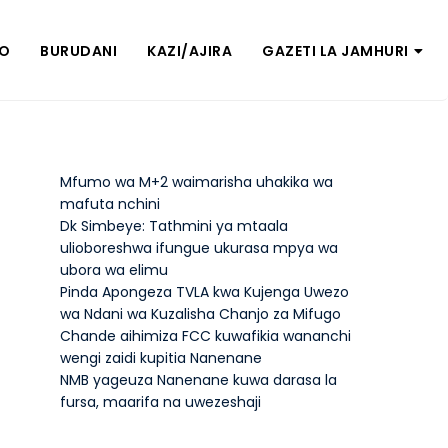
ZO
BURUDANI
KAZI/AJIRA
GAZETI LA JAMHURI
Mfumo wa M+2 waimarisha uhakika wa
mafuta nchini
Dk Simbeye: Tathmini ya mtaala
ulioboreshwa ifungue ukurasa mpya wa
ubora wa elimu
Pinda Apongeza TVLA kwa Kujenga Uwezo
wa Ndani wa Kuzalisha Chanjo za Mifugo
Chande aihimiza FCC kuwafikia wananchi
wengi zaidi kupitia Nanenane
NMB yageuza Nanenane kuwa darasa la
fursa, maarifa na uwezeshaji