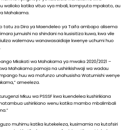
mu walioko katika vituo vya mbali, kompyuta mpakato, au
 ya Mahakama.
zo tatu za Dira ya Maendeleo ya Taifa ambapo alisema
mara jumuishi na shindani na kusisitiza kuwa, kwa vile
 kujiuliza walemavu wanawasaidiaje kwenye uchumi huo
.
a Mpango Mkakati wa Mahakama ya mwaka 2020/2021 –
 kwa Mahakama pamoja na ushirikishwaji wa wadau
na mpango huu wa mafunzo unahusisha Watumishi wenye
hakama,” ameeleza.
rugenzi Mkuu wa PSSSF kwa kuendelea kushirikiana
natambua ushirikiano wenu katika mambo mbalimbali
ma.”
uzo muhimu katika kutekeleza, kusimamia na kutafsiri