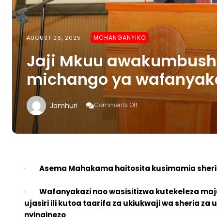
MCHANGANYIKO
AUGUST 26, 2025
Jaji Mkuu awakumbusha
michango ya wafanyak
On
Jamhuri
Comments Off
Jaji
Mkuu
Awakumbusha
Waajiri
Kuwasilisha
Michango
Ya
·
Asema Mahakama
haitosita kusimamia sheri
Wafanyakazi
·
Wafanyakazi nao wasisitizwa kutekeleza ma
ujasiri ili kutoa taarifa za ukiukwaji wa sheria 
nyinginezo