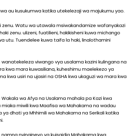
miwa au kusukumwa katika utekelezaji wa majukumu yao.
aki zenu. Watu wa utawala msiwakandamize wafanyakazi
ki zenu. ulizeni, fuatilieni, hakikisheni kuwa michango
wa utu. Tuendelee kuwa taifa la haki, linalothamini
ha wanatekeleza viwango vya usalama kazini kulingana na
ra kwa mara kuwasiliana, kuheshimu maelekezo ya
ama kwa usiri na ujasiri na OSHA kwa ukaguzi wa mara kwa
a Wakala wa Afya na Usalama mahala pa Kazi kwa
 miaka miwili kwa Maafisa wa Mahakama na wadau
a ya dhati ya Mhhimili wa Mahakama na Serikali katika
i.
ia namna nyingineyo ya kuisaidia Mahakama kwa