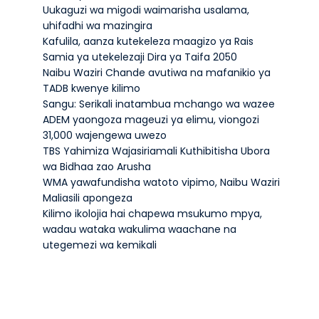
Uukaguzi wa migodi waimarisha usalama,
uhifadhi wa mazingira
Kafulila, aanza kutekeleza maagizo ya Rais
Samia ya utekelezaji Dira ya Taifa 2050
Naibu Waziri Chande avutiwa na mafanikio ya
TADB kwenye kilimo
Sangu: Serikali inatambua mchango wa wazee
ADEM yaongoza mageuzi ya elimu, viongozi
31,000 wajengewa uwezo
TBS Yahimiza Wajasiriamali Kuthibitisha Ubora
wa Bidhaa zao Arusha
WMA yawafundisha watoto vipimo, Naibu Waziri
Maliasili apongeza
Kilimo ikolojia hai chapewa msukumo mpya,
wadau wataka wakulima waachane na
utegemezi wa kemikali