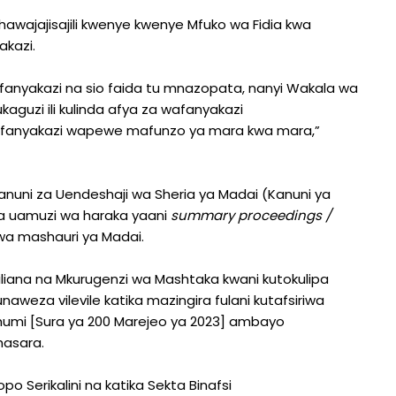
awajajisajili kwenye kwenye Mfuko wa Fidia kwa
akazi.
afanyakazi na sio faida tu mnazopata, nanyi Wakala wa
kaguzi ili kulinda afya za wafanyakazi
wafanyakazi wapewe mafunzo ya mara kwa mara,”
anuni za Uendeshaji wa Sheria ya Madai (Kanuni ya
ewa uamuzi wa haraka yaani
summary proceedings /
wa mashauri ya Madai.
asiliana na Mkurugenzi wa Mashtaka kwani kutokulipa
weza vilevile katika mazingira fulani kutafsiriwa
chumi [Sura ya 200 Marejeo ya 2023] ambayo
hasara.
o Serikalini na katika Sekta Binafsi