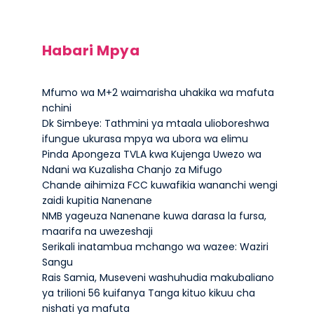
Habari Mpya
Mfumo wa M+2 waimarisha uhakika wa mafuta
nchini
Dk Simbeye: Tathmini ya mtaala ulioboreshwa
ifungue ukurasa mpya wa ubora wa elimu
Pinda Apongeza TVLA kwa Kujenga Uwezo wa
Ndani wa Kuzalisha Chanjo za Mifugo
Chande aihimiza FCC kuwafikia wananchi wengi
zaidi kupitia Nanenane
NMB yageuza Nanenane kuwa darasa la fursa,
maarifa na uwezeshaji
Serikali inatambua mchango wa wazee: Waziri
Sangu
Rais Samia, Museveni washuhudia makubaliano
ya trilioni 56 kuifanya Tanga kituo kikuu cha
nishati ya mafuta