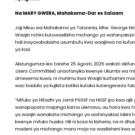
Na MARY GWERA, Mahakama-Dar es Salaam
Jaji Mkuu wa Mahakama ya Tanzania, Mhe. George Mc
Waajiri nchini kutowasilisha michango ya wafanyakazi
hali inayosababisha usumbufu kwa waajiriwa na kuf
ya kazi.
Akizungumza leo tarehe 25 Agosti, 2025 wakati akif
Users Committee
) unaofanyika kwenye Ukumbi wa miku
amesema kuwa, ni muhimu kwa Waajiri kuthamini mas
wao badala ya kujikita katika kutaka kutengeneza fai
“Mifuko ya Hifadhi ya Jamii PSSSF na NSSF ipo kwa aji
wanapopata majanga kama ulemavu, au hata kwa famil
ya waajiri wanakata michango ya wafanyakazi lakini 
kwenye mifuko husika. Hili ni kosa la kisheria, na ni dh
madeni ya michango mara moja na wasilisheni kwa w