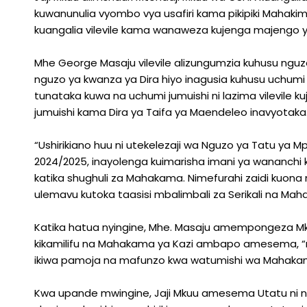
kuwanunulia vyombo vya usafiri kama pikipiki Mahaki
kuangalia vilevile kama wanaweza kujenga majengo
Mhe George Masaju vilevile alizungumzia kuhusu ngu
nguzo ya kwanza ya Dira hiyo inagusia kuhusu uchumi i
tunataka kuwa na uchumi jumuishi ni lazima vilevile
jumuishi kama Dira ya Taifa ya Maendeleo inavyotaka
“Ushirikiano huu ni utekelezaji wa Nguzo ya Tatu y
2024/2025, inayolenga kuimarisha imani ya wananchi
katika shughuli za Mahakama. Nimefurahi zaidi kuo
ulemavu kutoka taasisi mbalimbali za Serikali na Ma
Katika hatua nyingine, Mhe. Masaju amempongeza Mku
kikamilifu na Mahakama ya Kazi ambapo amesema, “
ikiwa pamoja na mafunzo kwa watumishi wa Mahaka
Kwa upande mwingine, Jaji Mkuu amesema Utatu ni ng