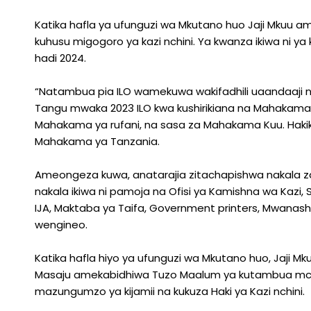
Katika hafla ya ufunguzi wa Mkutano huo Jaji Mkuu
kuhusu migogoro ya kazi nchini. Ya kwanza ikiwa ni ya k
hadi 2024.
“Natambua pia ILO wamekuwa wakifadhili uaandaaji 
Tangu mwaka 2023 ILO kwa kushirikiana na Mahakama K
Mahakama ya rufani, na sasa za Mahakama Kuu. Haki
Mahakama ya Tanzania.
Ameongeza kuwa, anatarajia zitachapishwa nakala za k
nakala ikiwa ni pamoja na Ofisi ya Kamishna wa Kazi, S
IJA, Maktaba ya Taifa, Government printers, Mwanasher
wengineo.
Katika hafla hiyo ya ufunguzi wa Mkutano huo, Jaji
Masaju amekabidhiwa Tuzo Maalum ya kutambua mcha
mazungumzo ya kijamii na kukuza Haki ya Kazi nchini.