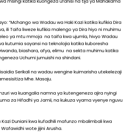
i wa msingi katika kuongeza ufanisi na tija ya Mahakama
o: “Mchango wa Wadau wa Haki Kazi katika kufikia Dira
ili Taifa liweze kufikia malengo ya Dira hiyo ni muhimu
leo ya mtu mmoja na taifa kwa ujumla, hivyo Wadau
a kutumia sayansi na teknolojia katika kuboresha
 viwanda, biashara, afya, elimu na sekta muhimu katika
ngeneza Uchumi jumuishi na shindani.
uisaidia Serikali na wadau wengine kuimarisha utekelezaji
amesisitiza Mhe. Masaju.
uri wa kuangalia namna ya kutengeneza ajira nyingi
duma za Hifadhi ya Jamii, na kukuza vyama vyenye nguvu
la Kazi Duniani kwa kufadhili mafunzo mbalimbali kwa
 Wafawidhi wote jijini Arusha.