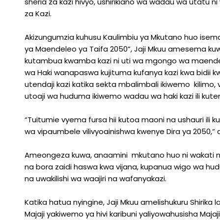
sheria za kazi hivyo, ushirikiano wa wadau wa utatu n
za Kazi.
Akizungumzia kuhusu Kaulimbiu ya Mkutano huo isemay
ya Maendeleo ya Taifa 2050”, Jaji Mkuu amesema kuwa, 
kutambua kwamba kazi ni uti wa mgongo wa maende
wa Haki wanapaswa kujituma kufanya kazi kwa bidii kw
utendaji kazi katika sekta mbalimbali ikiwemo kilimo,
utoaji wa huduma ikiwemo wadau wa haki kazi ili kute
“Tuitumie vyema fursa hii kutoa maoni na ushauri ili k
wa vipaumbele vilivyoainishwa kwenye Dira ya 2050,” 
Ameongeza kuwa, anaamini mkutano huo ni wakati mz
na bora zaidi haswa kwa vijana, kupanua wigo wa hu
na uwakilishi wa waajiri na wafanyakazi.
Katika hatua nyingine, Jaji Mkuu amelishukuru Shirika 
Majaji yakiwemo ya hivi karibuni yaliyowahusisha Majaji