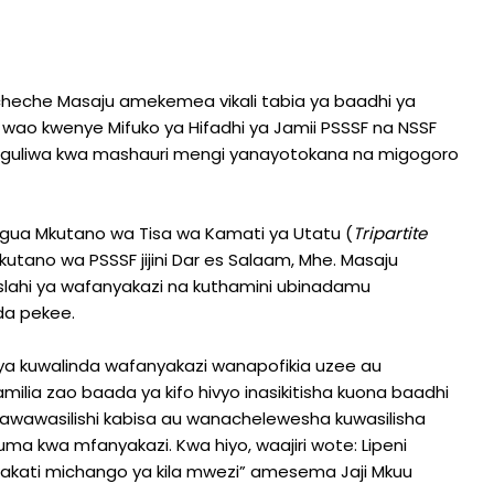
heche Masaju amekemea vikali tabia ya baadhi ya
 wao kwenye Mifuko ya Hifadhi ya Jamii PSSSF na NSSF
unguliwa kwa mashauri mengi yanayotokana na migogoro
ungua Mkutano wa Tisa wa Kamati ya Utatu (
Tripartite
tano wa PSSSF jijini Dar es Salaam, Mhe. Masaju
lahi ya wafanyakazi na kuthamini ubinadamu
da pekee.
li ya kuwalinda wafanyakazi wanapofikia uzee au
ia zao baada ya kifo hivyo inasikitisha kuona baadhi
hawawasilishi kabisa au wanachelewesha kuwasilisha
uluma kwa mfanyakazi. Kwa hiyo, waajiri wote: Lipeni
akati michango ya kila mwezi” amesema Jaji Mkuu