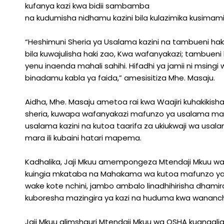
kufanya kazi kwa bidii sambamba
na kudumisha nidhamu kazini bila kulazimika kusima
“Heshimuni Sheria ya Usalama kazini na tambueni h
bila kuwajulisha haki zao, Kwa wafanyakazi; tambueni ha
yenu inaenda mahali sahihi. Hifadhi ya jamii ni msingi 
binadamu kabla ya faida,” amesisitiza Mhe. Masaju.
Aidha, Mhe. Masaju ametoa rai kwa Waajiri kuhakikis
sheria, kuwapa wafanyakazi mafunzo ya usalama ma
usalama kazini na kutoa taarifa za ukiukwaji wa usal
mara ili kubaini hatari mapema.
Kadhalika, Jaji Mkuu amempongeza Mtendaji Mkuu w
kuingia mkataba na Mahakama wa kutoa mafunzo ya
wake kote nchini, jambo ambalo linadhihirisha dhamir
kuboresha mazingira ya kazi na huduma kwa wananch
Jaji Mkuu alimshauri Mtendaji Mkuu wa OSHA kuangal