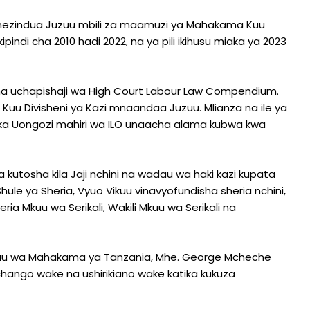
 amezindua Juzuu mbili za maamuzi ya Mahakama Kuu
ipindi cha 2010 hadi 2022, na ya pili ikihusu miaka ya 2023
na uchapishaji wa High Court Labour Law Compendium.
uu Divisheni ya Kazi mnaandaa Juzuu. Mlianza na ile ya
ka Uongozi mahiri wa ILO unaacha alama kubwa kwa
utosha kila Jaji nchini na wadau wa haki kazi kupata
hule ya Sheria, Vyuo Vikuu vinavyofundisha sheria nchini,
ia Mkuu wa Serikali, Wakili Mkuu wa Serikali na
 Mkuu wa Mahakama ya Tanzania, Mhe. George Mcheche
ngo wake na ushirikiano wake katika kukuza