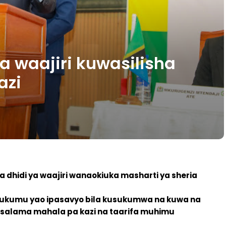
 waajiri kuwasilisha
azi
a dhidi ya waajiri wanaokiuka masharti ya sheria
jukumu yao ipasavyo bila kusukumwa
na kuwa na
za usalama mahala pa kazi na taarifa muhimu