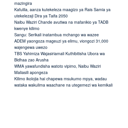
mazingira
Kafulila, aanza kutekeleza maagizo ya Rais Samia ya
utekelezaji Dira ya Taifa 2050
Naibu Waziri Chande avutiwa na mafanikio ya TADB
kwenye kilimo
Sangu: Serikali inatambua mchango wa wazee
ADEM yaongoza mageuzi ya elimu, viongozi 31,000
wajengewa uwezo
TBS Yahimiza Wajasiriamali Kuthibitisha Ubora wa
Bidhaa zao Arusha
WMA yawafundisha watoto vipimo, Naibu Waziri
Maliasili apongeza
Kilimo ikolojia hai chapewa msukumo mpya, wadau
wataka wakulima waachane na utegemezi wa kemikali