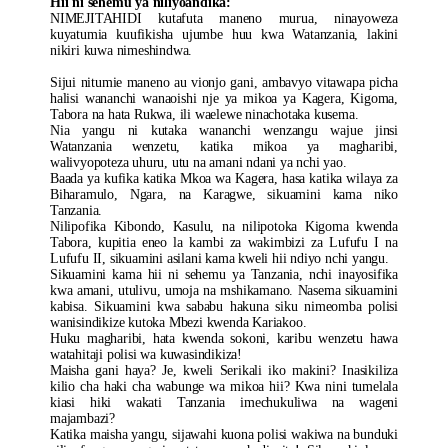
Hii ni sehemu ya niliyoandika:
NIMEJITAHIDI kutafuta maneno murua, ninayoweza
kuyatumia kuufikisha ujumbe huu kwa Watanzania, lakini
nikiri kuwa nimeshindwa.
Sijui nitumie maneno au vionjo gani, ambavyo vitawapa picha
halisi wananchi wanaoishi nje ya mikoa ya Kagera, Kigoma,
Tabora na hata Rukwa, ili waelewe ninachotaka kusema.
Nia yangu ni kutaka wananchi wenzangu wajue jinsi
Watanzania wenzetu, katika mikoa ya magharibi,
walivyopoteza uhuru, utu na amani ndani ya nchi yao.
Baada ya kufika katika Mkoa wa Kagera, hasa katika wilaya za
Biharamulo, Ngara, na Karagwe, sikuamini kama niko
Tanzania.
Nilipofika Kibondo, Kasulu, na nilipotoka Kigoma kwenda
Tabora, kupitia eneo la kambi za wakimbizi za Lufufu I na
Lufufu II, sikuamini asilani kama kweli hii ndiyo nchi yangu.
Sikuamini kama hii ni sehemu ya Tanzania, nchi inayosifika
kwa amani, utulivu, umoja na mshikamano. Nasema sikuamini
kabisa. Sikuamini kwa sababu hakuna siku nimeomba polisi
wanisindikize kutoka Mbezi kwenda Kariakoo.
Huku magharibi, hata kwenda sokoni, karibu wenzetu hawa
watahitaji polisi wa kuwasindikiza!
Maisha gani haya? Je, kweli Serikali iko makini? Inasikiliza
kilio cha haki cha wabunge wa mikoa hii? Kwa nini tumelala
kiasi hiki wakati Tanzania imechukuliwa na wageni
majambazi?
Katika maisha yangu, sijawahi kuona polisi wakiwa na bunduki