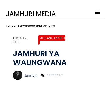
JAMHURI MEDIA
Tunaanzia wanapoishia wengine
MCHANGANYIKO
AUGUST 6,
2013
JAMHURI YA
WAUNGWANA
On
Comments Off
Jamhuri
JAMHURI
YA
WAUNGWANA