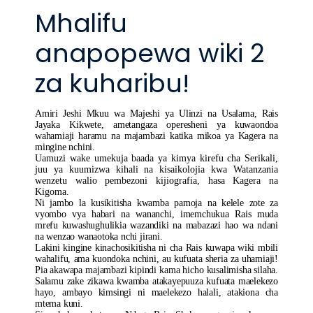
Mhalifu
anapopewa wiki 2
za kuharibu!
Amiri Jeshi Mkuu wa Majeshi ya Ulinzi na Usalama, Rais
Jayaka Kikwete, ametangaza operesheni ya kuwaondoa
wahamiaji haramu na majambazi katika mikoa ya Kagera na
mingine nchini.
Uamuzi wake umekuja baada ya kimya kirefu cha Serikali,
juu ya kuumizwa kihali na kisaikolojia kwa Watanzania
wenzetu walio pembezoni kijiografia, hasa Kagera na
Kigoma.
Ni jambo la kusikitisha kwamba pamoja na kelele zote za
vyombo vya habari na wananchi, imemchukua Rais muda
mrefu kuwashughulikia wazandiki na mabazazi hao wa ndani
na wenzao wanaotoka nchi jirani.
Lakini kingine kinachosikitisha ni cha Rais kuwapa wiki mbili
wahalifu, ama kuondoka nchini, au kufuata sheria za uhamiaji!
Pia akawapa majambazi kipindi kama hicho kusalimisha silaha.
Salamu zake zikawa kwamba atakayepuuza kufuata maelekezo
hayo, ambayo kimsingi ni maelekezo halali, atakiona cha
mtema kuni.