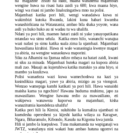
na “magazine” zisizo na idadi, maana wanasema majambazi
wengine huwa na risasi hata zaidi ya 600; kwa maana hiyo,
wingi wa risasi ni jambo linalozingatiwa mno na polisi.
Majambazi katika pori hili, wengi wanadaiwa kuwa ni
wakimbizi kutoka Rwanda, lakini kuna habari kwamba
wanashirikiana na Watanzania; ambao bila shaka yoyote, wana
asili ya huko huko au ni wadau tu wa uhalifu.
Ndani ya pori hili, maeneo hatari zaidi ni yake yanayopatikana
mtandao wa simu selula. Katika eneo hilo, wananchi wanajua
wazi nafasi ya simu katika suala zima la ujambazi. Majambazi
huwasiliana kirahisi. Hawa ni wale wanaoingia kwenye magari
ya abiria, na wengine wanaokuwa maporini.
Siku za Alhamisi na Ijumaa ndizo mbaya na hatari zaidi, kwani
ni siku za minada. Majambazi huteka magari na kupora abiria
mali zao. Mauaji au kujeruhiwa katika matukio ya aina hiyo, si
mambo ya kuulizwa.
Polisi wanaeleza wazi kuwa wamechoshwa na kazi ya
kusindikiza magari, yawe ya abiria, mizigo au ya viongozi.
Wenzao wamepiga kambi katikati ya pori hili. Hawa wanaishi
maisha kama ya ngochiro! Hawana huduma muhimu, japo za
mawasiliano. Wengine hawana redio za mawasiliano, eti
wakipewa wanaweza kuporwa na majambazi, kisha
wanazitumia kuendeleza uhalifu!
Katika pori hili la Kimisi, suluhisho la kumaliza ujambazi ni
kuendesha operesheni ya kijeshi katika wilaya za Karagwe,
Ngara, Biharamulo, Kibondo, Kasulu na Kigoma kwa jumla.
Hili si jambo la kuepukwa. Tuna makamanda na wapiganaji wa
JWTZ, wanafanya nini wakati huu ambao hatuna ugomvi na