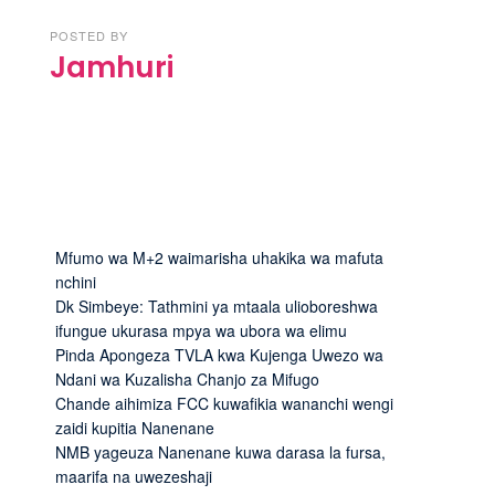
POSTED BY
Jamhuri
Mfumo wa M+2 waimarisha uhakika wa mafuta
nchini
Dk Simbeye: Tathmini ya mtaala ulioboreshwa
ifungue ukurasa mpya wa ubora wa elimu
Pinda Apongeza TVLA kwa Kujenga Uwezo wa
Ndani wa Kuzalisha Chanjo za Mifugo
Chande aihimiza FCC kuwafikia wananchi wengi
zaidi kupitia Nanenane
NMB yageuza Nanenane kuwa darasa la fursa,
maarifa na uwezeshaji