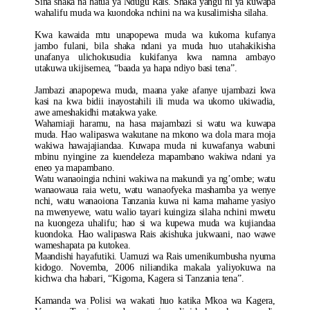
Sina shaka na hatua ya Ndugu Rais. Shaka yangu ni ya kuwapa
wahalifu muda wa kuondoka nchini na wa kusalimisha silaha.
Kwa kawaida mtu unapopewa muda wa kukoma kufanya
jambo fulani, bila shaka ndani ya muda huo utahakikisha
unafanya ulichokusudia kukifanya kwa namna ambayo
utakuwa ukijisemea, “baada ya hapa ndiyo basi tena”.
Jambazi anapopewa muda, maana yake afanye ujambazi kwa
kasi na kwa bidii inayostahili ili muda wa ukomo ukiwadia,
awe ameshakidhi matakwa yake.
Wahamiaji haramu, na hasa majambazi si watu wa kuwapa
muda. Hao walipaswa wakutane na mkono wa dola mara moja
wakiwa hawajajiandaa. Kuwapa muda ni kuwafanya wabuni
mbinu nyingine za kuendeleza mapambano wakiwa ndani ya
eneo ya mapambano.
Watu wanaoingia nchini wakiwa na makundi ya ng’ombe; watu
wanaowaua raia wetu, watu wanaofyeka mashamba ya wenye
nchi, watu wanaoiona Tanzania kuwa ni kama mahame yasiyo
na mwenyewe, watu walio tayari kuingiza silaha nchini mwetu
na kuongeza uhalifu; hao si wa kupewa muda wa kujiandaa
kuondoka. Hao walipaswa Rais akishuka jukwaani, nao wawe
wameshapata pa kutokea.
Maandishi hayafutiki. Uamuzi wa Rais umenikumbusha nyuma
kidogo. Novemba, 2006 niliandika makala yaliyokuwa na
kichwa cha habari, “Kigoma, Kagera si Tanzania tena”.
Kamanda wa Polisi wa wakati huo katika Mkoa wa Kagera,