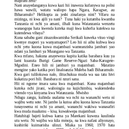
majirani zetu?
Nani anayedanganya kuwa kazi hii inaweza kufanywa na polisi
hawa wawili, watatu waliopo hapa Ngara, Karagwe, au
Biharamulo? Helikopta za jeshi zinafanya nini? Vifaru na
mizinga, ni kwa ajili ya nani? Tuna haki ya kutamba kwamba
Tanzania ni nchi ya amani, ilhali kuna Watanzania wenzetu
wanaogopa hata kwenda kuteka maji kwa kuhofia kutekwa na
kutendewa vibaya?
Kuna sababu gani zinazokwamisha Serikali kuweka vituo vingi
kwenye mapori ya wanyamapori? Leo hii ni aibu kubwa kwa
nchi yetu kuona kuwa majambazi wameanzisha jamhuri yao
ndani ya Jamhuri ya Muungano wa Tanzania.
Kwa mfano, hakuna anayeweza kupita katika barabara kuu ya
lami kuanzia Burigi Game Reserve-Ngazi Saba-Karugete-
Mgodini. Eneo hili ni jamhuri ya majambazi. Matatizo
mengine yako katika pori linaloanzia Muleba hadi Biharamulo.
Kwa gari tulilokuwa nalo, ilituchukua muda wa saa tatu hivi
kukatiza pori hili. Barabara ni nzuri sana.
Hii ni ngome imara sana kwa majambazi. Kuna majambazi
kutoka nchi jirani, walioingia na kujichimbia, wakiendesha
vitendo vya kinyama kwa Watanzania. Mwisho
Ndugu zangu, kulinda usalama wa nchi na wananchi wetu ni
wajibu wetu sote. Ni jambo la kutoa aibu kuona kuwa Tanzania
tunayosema ni nchi ya amani, wananchi wakiwa wanasafiri
kwa muda maalumu – kisa, kuwakwepa majambazi.
Hatuhitaji bajeti kubwa kama ya Marekani kuweza kuulinda
utu wetu. Ni wajibu wa kila mmoja, na kwa nafasi aliyonayo,
kushiriki kuimarisha ulinzi. Miaka ya 1960, 1970 hata