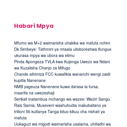
Habari Mpya
Mfumo wa M+2 waimarisha uhakika wa mafuta nchini
Dk Simbeye: Tathmini ya mtaala ulioboreshwa ifungue
ukurasa mpya wa ubora wa elimu
Pinda Apongeza TVLA kwa Kujenga Uwezo wa Ndani
wa Kuzalisha Chanjo za Mifugo
Chande aihimiza FCC kuwafikia wananchi wengi zaidi
kupitia Nanenane
NMB yageuza Nanenane kuwa darasa la fursa,
maarifa na uwezeshaji
Serikali inatambua mchango wa wazee: Waziri Sangu
Rais Samia, Museveni washuhudia makubaliano ya
trilioni 56 kuifanya Tanga kituo kikuu cha nishati ya
mafuta
Uukaguzi wa migodi waimarisha usalama, uhifadhi wa