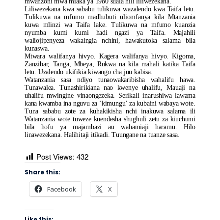
mwanzoni mwa miaka ya 1980 suala hili liliwezekana.
Liliwezekana kwa sababu tulikuwa wazalendo kwa Taifa letu.
Tulikuwa na mfumo madhubuti uliomfanya kila Mtanzania
kuwa mlinzi wa Taifa lake. Tulikuwa na mfumo kuanzia
nyumba kumi kumi hadi ngazi ya Taifa. Majahili
waliojipenyeza wakaingia nchini, hawakutoka salama bila
kunaswa.
Mtwara walifanya hivyo. Kagera walifanya hivyo. Kigoma,
Zanzibar, Tanga, Mbeya, Rukwa na kila mahali katika Taifa
letu. Uzalendo ukifikia kiwango cha juu kabisa.
Watanzania sasa ndiyo tunaowakaribisha wahalifu hawa.
Tunawalea. Tunashirikiana nao kwenye uhalifu, Mauaji na
uhalifu mwingine vinaongezeka. Serikali inarushiwa lawama
kana kwamba ina nguvu za ‘kimungu’ za kubaini wabaya wote.
Tuna sababu zote za kuhakikisha nchi inakuwa salama ili
Watanzania wote tuweze kuendesha shughuli zetu za kiuchumi
bila hofu ya majambazi au wahamiaji haramu. Hilo
linawezekana. Halihitaji itikadi. Tuungane na tuanze sasa.
Post Views:
432
Share this:
Facebook
X
Like this: