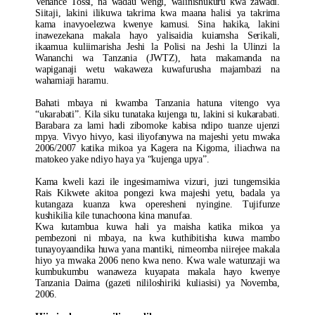
Venance Tossi, na wadau wengi, walinishukuru kwa zawadi.
Siitaji, lakini ilikuwa takrima kwa maana halisi ya takrima
kama inavyoelezwa kwenye kamusi. Sina hakika, lakini
inawezekana makala hayo yalisaidia kuiamsha Serikali,
ikaamua kuliimarisha Jeshi la Polisi na Jeshi la Ulinzi la
Wananchi wa Tanzania (JWTZ), hata makamanda na
wapiganaji wetu wakaweza kuwafurusha majambazi na
wahamiaji haramu.
Bahati mbaya ni kwamba Tanzania hatuna vitengo vya
“ukarabati”. Kila siku tunataka kujenga tu, lakini si kukarabati.
Barabara za lami hadi zibomoke kabisa ndipo tuanze ujenzi
mpya. Vivyo hivyo, kasi iliyofanywa na majeshi yetu mwaka
2006/2007 katika mikoa ya Kagera na Kigoma, iliachwa na
matokeo yake ndiyo haya ya “kujenga upya”.
Kama kweli kazi ile ingesimamiwa vizuri, juzi tungemsikia
Rais Kikwete akitoa pongezi kwa majeshi yetu, badala ya
kutangaza kuanza kwa operesheni nyingine. Tujifunze
kushikilia kile tunachoona kina manufaa.
Kwa kutambua kuwa hali ya maisha katika mikoa ya
pembezoni ni mbaya, na kwa kuthibitisha kuwa mambo
tunayoyaandika huwa yana mantiki, nimeomba niirejee makala
hiyo ya mwaka 2006 neno kwa neno. Kwa wale watunzaji wa
kumbukumbu wanaweza kuyapata makala hayo kwenye
Tanzania Daima (gazeti nililoshiriki kuliasisi) ya Novemba,
2006.