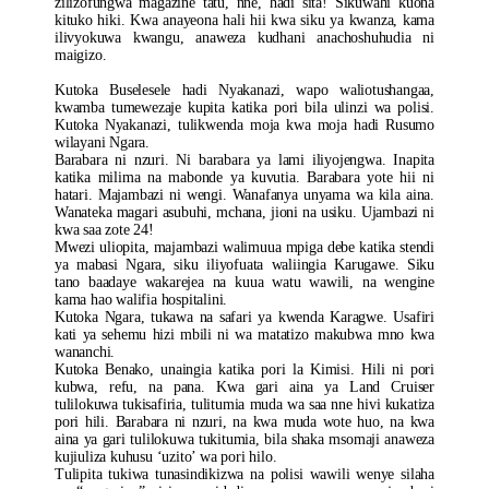
zilizofungwa magazine tatu, nne, hadi sita! Sikuwahi kuona
kituko hiki. Kwa anayeona hali hii kwa siku ya kwanza, kama
ilivyokuwa kwangu, anaweza kudhani anachoshuhudia ni
maigizo.
Kutoka Buselesele hadi Nyakanazi, wapo waliotushangaa,
kwamba tumewezaje kupita katika pori bila ulinzi wa polisi.
Kutoka Nyakanazi, tulikwenda moja kwa moja hadi Rusumo
wilayani Ngara.
Barabara ni nzuri. Ni barabara ya lami iliyojengwa. Inapita
katika milima na mabonde ya kuvutia. Barabara yote hii ni
hatari. Majambazi ni wengi. Wanafanya unyama wa kila aina.
Wanateka magari asubuhi, mchana, jioni na usiku. Ujambazi ni
kwa saa zote 24!
Mwezi uliopita, majambazi walimuua mpiga debe katika stendi
ya mabasi Ngara, siku iliyofuata waliingia Karugawe. Siku
tano baadaye wakarejea na kuua watu wawili, na wengine
kama hao walifia hospitalini.
Kutoka Ngara, tukawa na safari ya kwenda Karagwe. Usafiri
kati ya sehemu hizi mbili ni wa matatizo makubwa mno kwa
wananchi.
Kutoka Benako, unaingia katika pori la Kimisi. Hili ni pori
kubwa, refu, na pana. Kwa gari aina ya Land Cruiser
tulilokuwa tukisafiria, tulitumia muda wa saa nne hivi kukatiza
pori hili. Barabara ni nzuri, na kwa muda wote huo, na kwa
aina ya gari tulilokuwa tukitumia, bila shaka msomaji anaweza
kujiuliza kuhusu ‘uzito’ wa pori hilo.
Tulipita tukiwa tunasindikizwa na polisi wawili wenye silaha