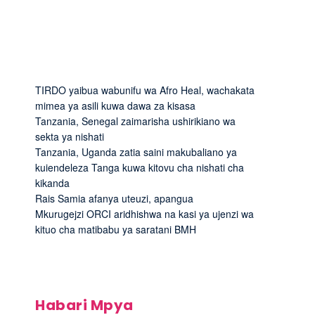
TIRDO yaibua wabunifu wa Afro Heal, wachakata
mimea ya asili kuwa dawa za kisasa
Tanzania, Senegal zaimarisha ushirikiano wa
sekta ya nishati
Tanzania, Uganda zatia saini makubaliano ya
kuiendeleza Tanga kuwa kitovu cha nishati cha
kikanda
Rais Samia afanya uteuzi, apangua
Mkurugejzi ORCI aridhishwa na kasi ya ujenzi wa
kituo cha matibabu ya saratani BMH
Habari Mpya