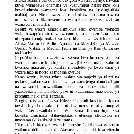
Siwezi kuamini pia kwamba viongozi wa sumpuli hiyo hawajui
kuwa wamepewa dhamana ya kuzitumikia nafasi hizo kwa
kuwahudumia wananchi kwa kusikiliza na kushughulikia
mahitaji yao. Ninachoweza kuamini ni kwamba ama hawana
mtu wa kufuatilia mwenendo wa utendaji wao wa kazi, au
wamelewa madaraka.
Baadhi ya wizara zinazolalamikiwa zaidi kwamba viongozi
wake hawapokei simu za wananchi, na ambazo hata mimi
nimepata kuonja makali ya kero hiyo ni za Ushirikiano wa
Afrika Mashariki, Ardhi, Nyumba na Maendeleo ya Makazi,
Ujenzi, Nishati na Madini, Fedha na Ofisi ya Rais (Uhusiano
na Uratibu).
Inapofikia hatua mawaziri wa wizara hizo kupuuza simu za
wananchi ambao kimsingi ndio waajiri wao, maana yake ni
kwamba matarajio ya kufikia maendeleo ya kweli chini ya
wizara hizo ni ndoto za mchana kweupe.
Kama waziri, katibu mkuu, wakuu wa majeshi ya ulinzi na
usalama, wakuu wa mikoa na wilaya wamejenga ukuta kati yao
na wananchi, mawasiliano baina ya pande hizo mbili
yatakosekana na matokeo yake ni kudidimiza maendeleo ya
kiuchumi na kijamii Tanzania.
Pengine rais wetu Jakaya Kikwete hapendi kusikia na kuona
taswira hiyo ikitawala katika ofisi za umma chini ya uongozi
wake. Basi awadhihirishie Watanzania dhamira hiyo kwa
kuweka usimamizi utakaohakikisha utendaji uliotukuka na
unaotamalaki katika ofisi za umma.
Ifike mahali kiongozi wa nchi aoneshe fadhila kwa wananchi
waliomkabidhi madaraka. Akemee na kudhibiti kwa vitendo