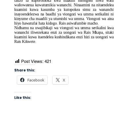
tatizo la kuporomoka kwa maadili miongoni mwa watu
waliowateua kuwatumikia wananchi. Ninaamini na nitaendelea
kuamini kuwa kasumba ya kutopokea simu za wananchi
inayoendelezwa na baadhi ya viongozi wa umma serikalini ni
kinyume cha maadili ya utumishi wa umma. Viongozi wa aina
hiyo hawatufai hata kidogo. Rais asiwafumbie macho.
Nidhamu na uwajibikaji wa viongozi wa umma serikalini kwa
wananchi iliwezekana enzi za uongozi wa Rais Mkapa, sitaki
kuamini kuwa itaendelea kushindikana enzi hizi za uongozi wa
Rais Kikwete.
Post Views:
421
Share this:
Facebook
X
Like this: