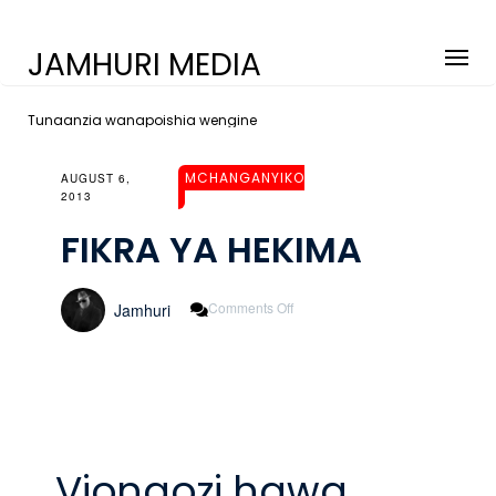
JAMHURI MEDIA
Tunaanzia wanapoishia wengine
MCHANGANYIKO
AUGUST 6,
2013
FIKRA YA HEKIMA
On
Comments Off
Jamhuri
FIKRA
YA
HEKIMA
Viongozi hawa