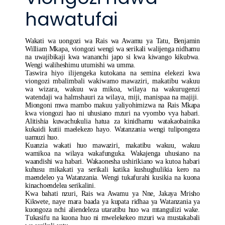
hawatufai
Wakati wa uongozi wa Rais wa Awamu ya Tatu, Benjamin
William Mkapa, viongozi wengi wa serikali walijenga nidhamu
na uwajibikaji kwa wananchi japo si kwa kiwango kikubwa.
Wengi waliheshimu utumishi wa umma.
Taswira hiyo ilijengeka kutokana na semina elekezi kwa
viongozi mbalimbali wakiwamo mawaziri, makatibu wakuu
wa wizara, wakuu wa mikoa, wilaya na wakurugenzi
watendaji wa halmshauri za wilaya, miji, manispaa na majiji.
Miongoni mwa mambo makuu yaliyohimizwa na Rais Mkapa
kwa viongozi hao ni uhusiano mzuri na vyombo vya habari.
Alitishia kuwachukulia hatua za kinidhamu watakaobainika
kukaidi kutii maelekezo hayo. Watanzania wengi tulipongeza
uamuzi huo.
Kuanzia wakati huo mawaziri, makatibu wakuu, wakuu
wamikoa na wilaya wakafunguka. Wakajenga uhusiano na
waandishi wa habari. Wakaonesha ushirikiano wa kutoa habari
kuhusu mikakati ya serikali katika kushughulikia kero na
maendeleo ya Watanzania. Wengi tukafurahi kusikia na kuona
kinachoendelea serikalini.
Kwa bahati nzuri, Rais wa Awamu ya Nne, Jakaya Mrisho
Kikwete, naye mara baada ya kupata ridhaa ya Watanzania ya
kuongoza nchi aliendeleza utaratibu huo wa mtangulizi wake.
Tukasifu na kuona huo ni mwelekekeo mzuri wa mustakabali