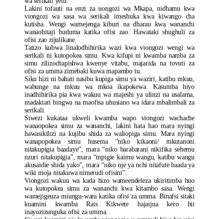
wa serikali yetu.
Lakini tofauti na enzi za uongozi wa Mkapa, nidhamu kwa
viongozi wa sasa wa serikali imeshuka kwa kiwango cha
kutisha. Wengi wamejenga kiburi na dharau kwa wananchi
wanaohitaji huduma katika ofisi zao. Hawataki shughuli za
ofisi zao zijulikane.
Tatizo kubwa linalodhihirika wazi kwa viongozi wengi wa
serikali ni kutopokea simu. Kwa kifupi ni kwamba namba za
simu zilizochapishwa kwenye vitabu, majarida na tovuti za
ofisi za umma zimebaki kuwa mapambo tu.
Siku hizi ni bahati nasibu kupiga simu ya waziri, katibu mkuu,
wabunge na mkuu wa mkoa ikapokewa. Kasumba hiyo
inadhihirika pia kwa wakuu wa majeshi ya ulinzi na usalama,
madaktari bingwa na maofisa uhusiano wa idara mbalimbali za
serikali.
Siwezi kukataa ukweli kwamba wapo viongozi wachache
wanaopokea simu za wananchi, lakini hata hao mara nyingi
hawasikilizi na kujibu shida za waliopiga simu. Mara nyingi
wanapopokea simu husema “niko kikaoni/ mkutanoni
nitakupigia baadaye”, mara “niko barabarani nikifika sehemu
nzuri nitakupigia”, mara “mpigie kaimu wangu, katibu wangu
akusaidie shida yako”, mara “niko nje ya nchi nitafute baada ya
wiki moja nitakuwa nimerudi ofisini”.
Viongozi wakuu wa kada hizo wameendeleza ukiritimba huo
wa kutopokea simu za wananchi kwa kitambo sasa. Wengi
wamejigeuza miungu-watu katika ofisi za umma. Binafsi sitaki
kuamini kwamba Rais Kikwete hajaijua kero hii
inayozizunguka ofisi za umma.