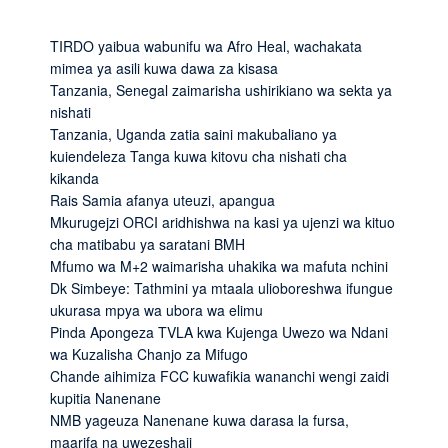
TIRDO yaibua wabunifu wa Afro Heal, wachakata
mimea ya asili kuwa dawa za kisasa
Tanzania, Senegal zaimarisha ushirikiano wa sekta ya
nishati
Tanzania, Uganda zatia saini makubaliano ya
kuiendeleza Tanga kuwa kitovu cha nishati cha
kikanda
Rais Samia afanya uteuzi, apangua
Mkurugejzi ORCI aridhishwa na kasi ya ujenzi wa kituo
cha matibabu ya saratani BMH
Mfumo wa M+2 waimarisha uhakika wa mafuta nchini
Dk Simbeye: Tathmini ya mtaala ulioboreshwa ifungue
ukurasa mpya wa ubora wa elimu
Pinda Apongeza TVLA kwa Kujenga Uwezo wa Ndani
wa Kuzalisha Chanjo za Mifugo
Chande aihimiza FCC kuwafikia wananchi wengi zaidi
kupitia Nanenane
NMB yageuza Nanenane kuwa darasa la fursa,
maarifa na uwezeshaji