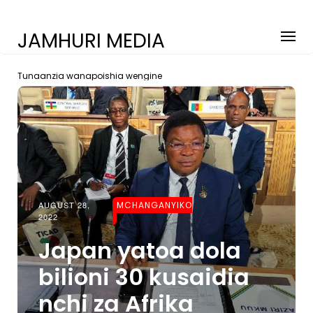
JAMHURI MEDIA
Tunaanzia wanapoishia wengine
AUGUST 28,
MCHANGANYIKO
2022
Japan yatoa dola
bilioni 30 kusaidia
nchi za Afrika