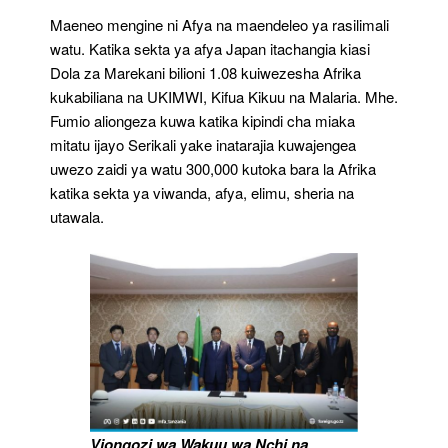
Maeneo mengine ni Afya na maendeleo ya rasilimali
watu. Katika sekta ya afya Japan itachangia kiasi
Dola za Marekani bilioni 1.08 kuiwezesha Afrika
kukabiliana na UKIMWI, Kifua Kikuu na Malaria. Mhe.
Fumio aliongeza kuwa katika kipindi cha miaka
mitatu ijayo Serikali yake inatarajia kuwajengea
uwezo zaidi ya watu 300,000 kutoka bara la Afrika
katika sekta ya viwanda, afya, elimu, sheria na
utawala.
Viongozi wa Wakuu wa Nchi na