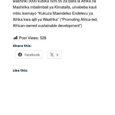
washiriki 3000 kutoka nchi 55 za Bara la Afrika na
Mashirika mbalimbali ya Kimataifa, umebeba kauli
mbiu isemayo “Kukuza Maendeleo Endelevu ya
Afrika kwa ajili ya Waafrika” (“Promoting Africa-led,
African-owned sustainable development”)
Post Views:
528
Share this:
Facebook
X
Like this: