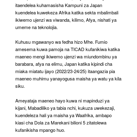
itaendelea kuhamasisha Kampuni za Japan
kuendelea kuwekeza Afrika katika sekta mbalimbali
ikiwemo ujenzi wa viwanda, kilimo, Afya, nishati ya
umeme na teknolojia.
Kuhusu mgawanyo wa fedha hizo Mhe. Fumio
amesema kuwa pamoja na TICAD kufanikiwa katika
maeneo mengi ikiwemo ujenzi wa miundombinu ya
barabara, afya na elimu, Japan katika kipindi cha
miaka miatatu ijayo (2022/23-24/25) itaangazia pia
maeneo muhimu yanayogusa maisha ya watu ya kila
siku.
Ameyataja maeneo hayo kuwa ni mapinduzi ya
kijani, Mabadiliko ya tabia nchi, kukuza uwekezaji,
kuendeleza hali ya maisha ya Waafrika, ambapo
kiasi cha Dola za Marekani bilioni 5 zitatolewa
kufanikisha mpango huo.