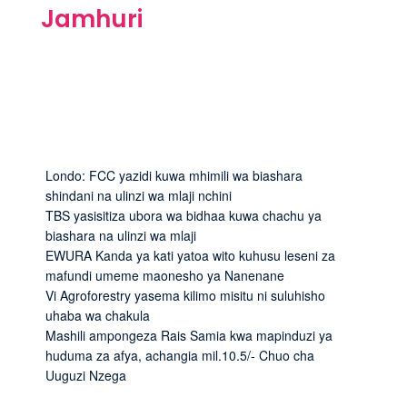
Jamhuri
Londo: FCC yazidi kuwa mhimili wa biashara
shindani na ulinzi wa mlaji nchini
TBS yasisitiza ubora wa bidhaa kuwa chachu ya
biashara na ulinzi wa mlaji
EWURA Kanda ya kati yatoa wito kuhusu leseni za
mafundi umeme maonesho ya Nanenane
Vi Agroforestry yasema kilimo misitu ni suluhisho
uhaba wa chakula
Mashili ampongeza Rais Samia kwa mapinduzi ya
huduma za afya, achangia mil.10.5/- Chuo cha
Uuguzi Nzega