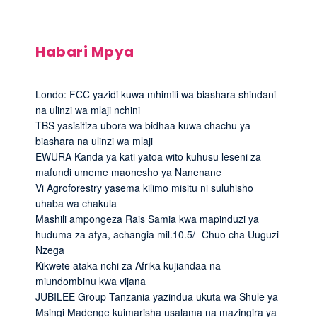
Habari Mpya
Londo: FCC yazidi kuwa mhimili wa biashara shindani
na ulinzi wa mlaji nchini
TBS yasisitiza ubora wa bidhaa kuwa chachu ya
biashara na ulinzi wa mlaji
EWURA Kanda ya kati yatoa wito kuhusu leseni za
mafundi umeme maonesho ya Nanenane
Vi Agroforestry yasema kilimo misitu ni suluhisho
uhaba wa chakula
Mashili ampongeza Rais Samia kwa mapinduzi ya
huduma za afya, achangia mil.10.5/- Chuo cha Uuguzi
Nzega
Kikwete ataka nchi za Afrika kujiandaa na
miundombinu kwa vijana
JUBILEE Group Tanzania yazindua ukuta wa Shule ya
Msingi Madenge kuimarisha usalama na mazingira ya