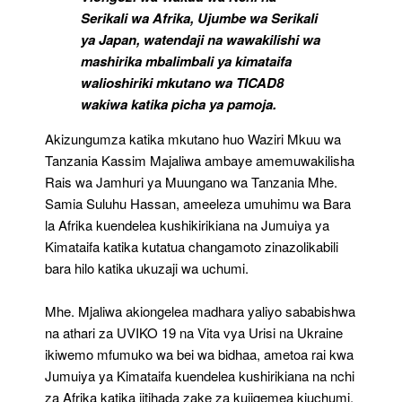
Serikali wa Afrika, Ujumbe wa Serikali
ya Japan, watendaji na wawakilishi wa
mashirika mbalimbali ya kimataifa
walioshiriki mkutano wa TICAD8
wakiwa katika picha ya pamoja.
Akizungumza katika mkutano huo Waziri Mkuu wa
Tanzania Kassim Majaliwa ambaye amemuwakilisha
Rais wa Jamhuri ya Muungano wa Tanzania Mhe.
Samia Suluhu Hassan, ameeleza umuhimu wa Bara
la Afrika kuendelea kushikirikiana na Jumuiya ya
Kimataifa katika kutatua changamoto zinazolikabili
bara hilo katika ukuzaji wa uchumi.
Mhe. Mjaliwa akiongelea madhara yaliyo sababishwa
na athari za UVIKO 19 na Vita vya Urisi na Ukraine
ikiwemo mfumuko wa bei wa bidhaa, ametoa rai kwa
Jumuiya ya Kimataifa kuendelea kushirikiana na nchi
za Afrika katika jitihada zake za kujigemea kiuchumi,