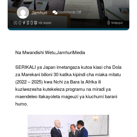
On
Comments Off
Jamhuri
Japan
Yatoa
Dola
Bilioni
30
Kusaidia
Nchi
Na Mwandishi Wetu,JamhuriMedia
Za
Afrika
SERIKALI ya Japan imetangaza kutoa kiasi cha Dola
za Marekani bilioni 30 katika kipindi cha miaka mitatu
(2022 – 2025) kwa Nchi za Bara la Afrika ili
kuziwezesha kutekeleza programu na miradi ya
maendeleo itakayoleta mageuzi ya kiuchumi barani
humo.