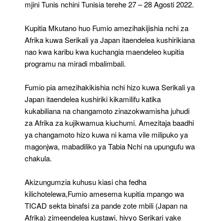
mjini Tunis nchini Tunisia terehe 27 – 28 Agosti 2022.
Kupitia Mkutano huo Fumio amezihakijishia nchi za
Afrika kuwa Serikali ya Japan itaendelea kushirikiana
nao kwa karibu kwa kuchangia maendeleo kupitia
programu na miradi mbalimbali.
Fumio pia amezihakikishia nchi hizo kuwa Serikali ya
Japan itaendelea kushiriki kikamilifu katika
kukabiliana na changamoto zinazokwamisha juhudi
za Afrika za kujikwamua kiuchumi. Amezitaja baadhi
ya changamoto hizo kuwa ni kama vile milipuko ya
magonjwa, mabadiliko ya Tabia Nchi na upungufu wa
chakula.
Akizungumzia kuhusu kiasi cha fedha
kilichotelewa,Fumio amesema kupitia mpango wa
TICAD sekta binafsi za pande zote mbili (Japan na
Afrika) zimeendelea kustawi, hivyo Serikari yake