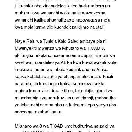
ili kuhakikisha zinaendelea kutoa huduma bora na
muhimu kwa wananchi wake na kuwawezesha
wananchi katika shughuli zao zinazowagusa moja
kwa moja kama vile kuendeleza kilimo na utalii.
Naye Rais wa Tunisia Kais Saied ambaye pia ni
Mwenyekiti mwenza wa Mkutano wa TICAD 8,
akifungua mkutano huo amesema Japan ni mbia wa
kweli wa maendeleo ya Afrika kwa kuwa wakati wote
imekuwa mstari wa mbele kushirikiana na Afrika
katika kutafuta suluhu ya changamoto zinazolikabili
bara hilo, na kuchangia katika kundeleza sekta
mhimu kama vile elimu, kilimo, teknolojia, ujenzi wa
miundombinu ya uchukuzi na usafirishaji, mabadiliko
ya tabia nchi sambamba na kutoa mikopo yenye riba
ndogo na masharti nafuu.
Mkutano wa 8 wa TICAD umehudhuriwa na zaidi ya