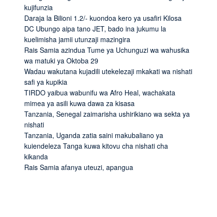
kujifunzia
Daraja la Bilioni 1.2/- kuondoa kero ya usafiri Kilosa
DC Ubungo aipa tano JET, bado ina jukumu la
kuelimisha jamii utunzaji mazingira
Rais Samia azindua Tume ya Uchunguzi wa wahusika
wa matuki ya Oktoba 29
Wadau wakutana kujadili utekelezaji mkakati wa nishati
safi ya kupikia
TIRDO yaibua wabunifu wa Afro Heal, wachakata
mimea ya asili kuwa dawa za kisasa
Tanzania, Senegal zaimarisha ushirikiano wa sekta ya
nishati
Tanzania, Uganda zatia saini makubaliano ya
kuiendeleza Tanga kuwa kitovu cha nishati cha
kikanda
Rais Samia afanya uteuzi, apangua