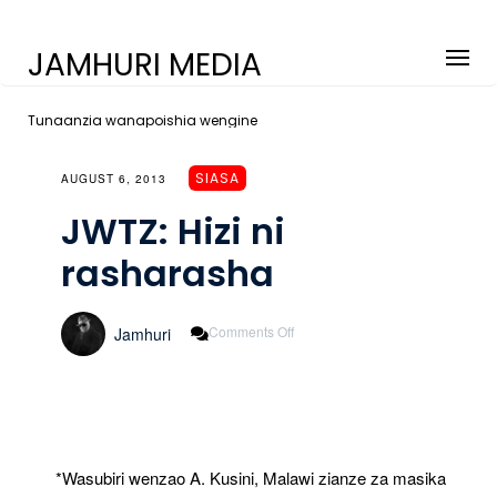
JAMHURI MEDIA
Tunaanzia wanapoishia wengine
SIASA
AUGUST 6, 2013
JWTZ: Hizi ni
rasharasha
On
Comments Off
Jamhuri
JWTZ:
Hizi
Ni
Rasharasha
*Wasubiri wenzao A. Kusini, Malawi zianze za masika