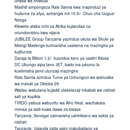
uhaba wa chakula
Mashili ampongeza Rais Samia kwa mapinduzi ya
huduma za afya, achangia mil.10.5/- Chuo cha Uuguzi
Nzega
Kikwete ataka nchi za Afrika kujiandaa na
miundombinu kwa vijana
JUBILEE Group Tanzania yazindua ukuta wa Shule ya
Msingi Madenge kuimarisha usalama na mazingira ya
kujifunzia
Daraja la Bilioni 1.2/- kuondoa kero ya usafiri Kilosa
DC Ubungo aipa tano JET, bado ina jukumu la
kuelimisha jamii utunzaji mazingira
Rais Samia azindua Tume ya Uchunguzi wa wahusika
wa matuki ya Oktoba 29
Wadau wakutana kujadili utekelezaji mkakati wa nishati
safi ya kupikia
TIRDO yaibua wabunifu wa Afro Heal, wachakata
mimea ya asili kuwa dawa za kisasa
Tanzania, Senegal zaimarisha ushirikiano wa sekta ya
nishati
Tanzania, Uganda zatia saini makubaliano ya