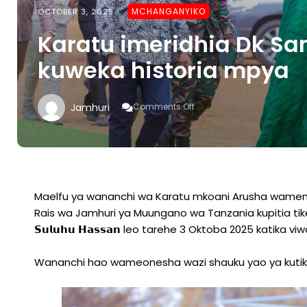
MCHANGANYIKO
OCTOBER 3, 2025
Karatu imeridhia Dk 
kuweka historia mpya
On
Jamhuri
Comments Off
Karatu
Imeridhia
Dk
Samia
Wamempokea
Kwa
Kuweka
Maelfu ya wananchi wa Karatu mkoani Arusha wame
Historia
Rais wa Jamhuri ya Muungano wa Tanzania kupitia tike
Mpya
𝗦𝘂𝗹𝘂𝗵𝘂 𝗛𝗮𝘀𝘀𝗮𝗻 leo tarehe 3 Oktoba 2025 katika 
Wananchi hao wameonesha wazi shauku yao ya kutiki 