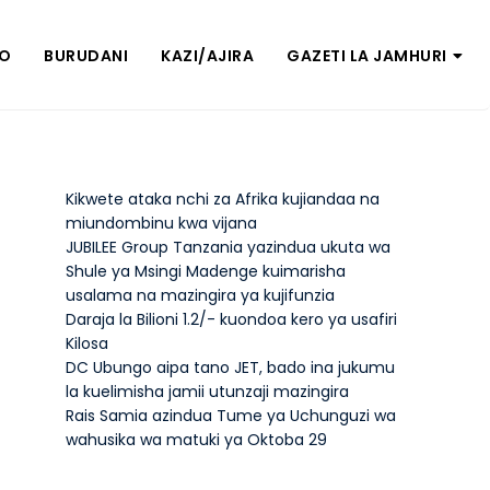
ZO
BURUDANI
KAZI/AJIRA
GAZETI LA JAMHURI
Kikwete ataka nchi za Afrika kujiandaa na
miundombinu kwa vijana
JUBILEE Group Tanzania yazindua ukuta wa
Shule ya Msingi Madenge kuimarisha
usalama na mazingira ya kujifunzia
Daraja la Bilioni 1.2/- kuondoa kero ya usafiri
Kilosa
DC Ubungo aipa tano JET, bado ina jukumu
la kuelimisha jamii utunzaji mazingira
Rais Samia azindua Tume ya Uchunguzi wa
wahusika wa matuki ya Oktoba 29