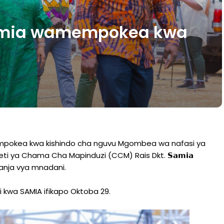
Samia wamempokea kwa
mpokea kwa kishindo cha nguvu Mgombea wa nafasi ya
ti ya Chama Cha Mapinduzi (CCM) Rais Dkt. 𝗦𝗮𝗺𝗶𝗮
viwanja vya mnadani.
kwa SAMIA ifikapo Oktoba 29.