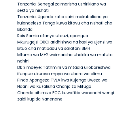
Tanzania, Senegal zaimarisha ushirikiano wa
sekta ya nishati
Tanzania, Uganda zatia saini makubaliano ya
kuiendeleza Tanga kuwa kitovu cha nishati cha
kikanda
Rais Samia afanya uteuzi, apangua
Mkurugejzi ORCI aridhishwa na kasi ya ujenzi wa
kituo cha matibabu ya saratani BMH
Mfumo wa M+2 waimarisha uhakika wa mafuta
nchini
Dk Simbeye: Tathmini ya mtaala ulioboreshwa
ifungue ukurasa mpya wa ubora wa elimu
Pinda Apongeza TVLA kwa Kujenga Uwezo wa
Ndani wa Kuzalisha Chanjo za Mifugo
Chande aihimiza FCC kuwafikia wananchi wengi
zaidi kupitia Nanenane