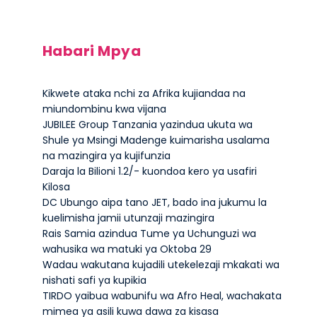
Habari Mpya
Kikwete ataka nchi za Afrika kujiandaa na
miundombinu kwa vijana
JUBILEE Group Tanzania yazindua ukuta wa
Shule ya Msingi Madenge kuimarisha usalama
na mazingira ya kujifunzia
Daraja la Bilioni 1.2/- kuondoa kero ya usafiri
Kilosa
DC Ubungo aipa tano JET, bado ina jukumu la
kuelimisha jamii utunzaji mazingira
Rais Samia azindua Tume ya Uchunguzi wa
wahusika wa matuki ya Oktoba 29
Wadau wakutana kujadili utekelezaji mkakati wa
nishati safi ya kupikia
TIRDO yaibua wabunifu wa Afro Heal, wachakata
mimea ya asili kuwa dawa za kisasa