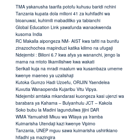
TMA yakanusha taarifa potofu kuhusu baridi nchini
Tanzania kupata dola milioni 41 za kuhifadhi wa
bioanuwai, kuhimili mabadiliko ya tabianchi
Global Education Link yawafunda wanaokwenda
kusoma India
RC Makalla aipongeza NM- AIST kwa tafiti na bunifu
zinazochochea mapinduzi katika kilimo na ufugaji
Ndejembi : Bilioni 6.7 kwa afya ya wananchi, jengo la
mama na mtoto likamilishwe kwa wakati
Serikali kuja na mradi maalum wa kusambaza umeme
kwenye maeneo ya uzalishaji
Kutoka Gumzo Hadi Uzoefu, ORIJIN Yaendelea
Kuvutia Wanaopenda Kujaribu Vitu Vipya.
Ndejembi amtaka mkandarasi kuongeza kasi ujenzi wa
barabara ya Kahama – Bulyanhulu JCT – Kakola
Soko bubu la Madini lagunduliwa jijini DAR
WMA Yamuahidi Mkuu wa Wilaya ya Iramba
Kuimarisha Utendaji kazi kwenye Vipimo
Tanzania, UNEP mguu sawa kuimarisha ushirikiano
hifadhi ya mazingira