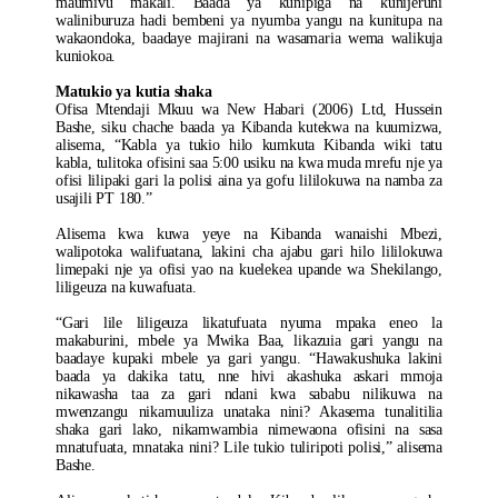
maumivu makali. Baada ya kunipiga na kunijeruhi
waliniburuza hadi bembeni ya nyumba yangu na kunitupa na
wakaondoka, baadaye majirani na wasamaria wema walikuja
kuniokoa.
Matukio ya kutia shaka
Ofisa Mtendaji Mkuu wa New Habari (2006) Ltd, Hussein
Bashe, siku chache baada ya Kibanda kutekwa na kuumizwa,
alisema, “Kabla ya tukio hilo kumkuta Kibanda wiki tatu
kabla, tulitoka ofisini saa 5:00 usiku na kwa muda mrefu nje ya
ofisi lilipaki gari la polisi aina ya gofu lililokuwa na namba za
usajili PT 180.”
Alisema kwa kuwa yeye na Kibanda wanaishi Mbezi,
walipotoka walifuatana, lakini cha ajabu gari hilo lililokuwa
limepaki nje ya ofisi yao na kuelekea upande wa Shekilango,
liligeuza na kuwafuata.
“Gari lile liligeuza likatufuata nyuma mpaka eneo la
makaburini, mbele ya Mwika Baa, likazuia gari yangu na
baadaye kupaki mbele ya gari yangu. “Hawakushuka lakini
baada ya dakika tatu, nne hivi akashuka askari mmoja
nikawasha taa za gari ndani kwa sababu nilikuwa na
mwenzangu nikamuuliza unataka nini? Akasema tunalitilia
shaka gari lako, nikamwambia nimewaona ofisini na sasa
mnatufuata, mnataka nini? Lile tukio tuliripoti polisi,” alisema
Bashe.