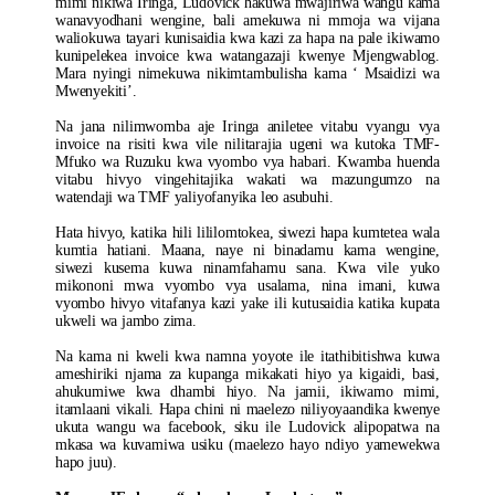
mimi nikiwa Iringa, Ludovick hakuwa mwajiriwa wangu kama
wanavyodhani wengine, bali amekuwa ni mmoja wa vijana
waliokuwa tayari kunisaidia kwa kazi za hapa na pale ikiwamo
kunipelekea invoice kwa watangazaji kwenye Mjengwablog.
Mara nyingi nimekuwa nikimtambulisha kama ‘ Msaidizi wa
Mwenyekiti’.
Na jana nilimwomba aje Iringa aniletee vitabu vyangu vya
invoice na risiti kwa vile nilitarajia ugeni wa kutoka TMF-
Mfuko wa Ruzuku kwa vyombo vya habari. Kwamba huenda
vitabu hivyo vingehitajika wakati wa mazungumzo na
watendaji wa TMF yaliyofanyika leo asubuhi.
Hata hivyo, katika hili lililomtokea, siwezi hapa kumtetea wala
kumtia hatiani. Maana, naye ni binadamu kama wengine,
siwezi kusema kuwa ninamfahamu sana. Kwa vile yuko
mikononi mwa vyombo vya usalama, nina imani, kuwa
vyombo hivyo vitafanya kazi yake ili kutusaidia katika kupata
ukweli wa jambo zima.
Na kama ni kweli kwa namna yoyote ile itathibitishwa kuwa
ameshiriki njama za kupanga mikakati hiyo ya kigaidi, basi,
ahukumiwe kwa dhambi hiyo. Na jamii, ikiwamo mimi,
itamlaani vikali. Hapa chini ni maelezo niliyoyaandika kwenye
ukuta wangu wa facebook, siku ile Ludovick alipopatwa na
mkasa wa kuvamiwa usiku (maelezo hayo ndiyo yamewekwa
hapo juu).