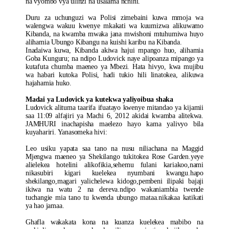
na vyombo vya ulinzi na usalama nchini.
Duru za uchunguzi wa Polisi zimebaini kuwa mmoja wa
walengwa wakuu kwenye mkakati wa kuumizwa alikuwamo
Kibanda, na kwamba mwaka jana mwishoni mtuhumiwa huyo
alihamia Ubungo Kibangu na kuishi karibu na Kibanda.
Inadaiwa kuwa, Kibanda akiwa hajui mpango huo, alihamia
Goba Kunguru; na ndipo Ludovick naye alipoanza mipango ya
kutafuta chumba maeneo ya Mbezi. Hata hivyo, kwa mujibu
wa habari kutoka Polisi, hadi tukio hili linatokea, alikuwa
hajahamia huko.
Madai ya Ludovick ya kutekwa yaliyoibua shaka
Ludovick alituma taarifa ifuatayo kwenye mitandao ya kijamii
saa 11:09 alfajiri ya Machi 6, 2012 akidai kwamba alitekwa.
JAMHURI inachapisha maelezo hayo kama yalivyo bila
kuyahariri. Yanasomeka hivi:
Leo usiku yapata saa tano na nusu niliachana na Maggid
Mjengwa maeneo ya Shekilango tukitokea Rose Garden.yeye
alielekea hotelini alikofikia,sehemu fulani kariakoo,nami
nikasubiri kigari kuelekea nyumbani kwangu.hapo
shekilango,magari yalichelewa kidogo,pembeni ilipaki bajaji
ikiwa na watu 2 na dereva.ndipo wakaniambia twende
tuchangie mia tano tu kwenda ubungo mataa.nikakaa katikati
ya hao jamaa.
Ghafla wakakata kona na kuanza kuelekea mabibo na