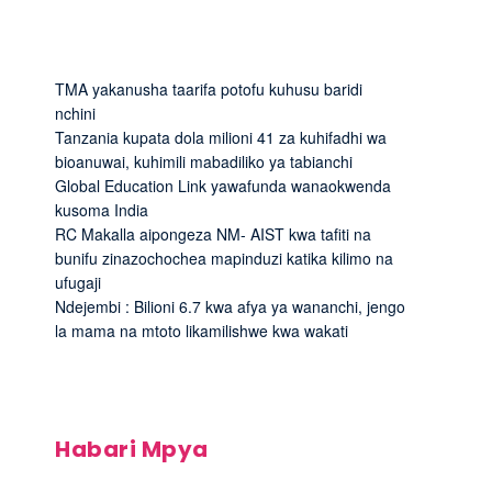
TMA yakanusha taarifa potofu kuhusu baridi
nchini
Tanzania kupata dola milioni 41 za kuhifadhi wa
bioanuwai, kuhimili mabadiliko ya tabianchi
Global Education Link yawafunda wanaokwenda
kusoma India
RC Makalla aipongeza NM- AIST kwa tafiti na
bunifu zinazochochea mapinduzi katika kilimo na
ufugaji
Ndejembi : Bilioni 6.7 kwa afya ya wananchi, jengo
la mama na mtoto likamilishwe kwa wakati
Habari Mpya