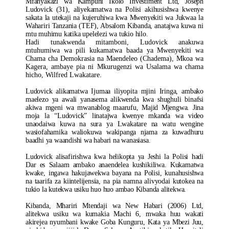
Mfanyakazi wa Kampuni Ikolo Investiment Ltd, Joseph
Ludovick (31), aliyekamatwa na Polisi akihusishwa kwenye
sakata la utekaji na kujeruhiwa kwa Mwenyekiti wa Jukwaa la
Wahariri Tanzania (TEF), Absalom Kibanda, anatajwa kuwa ni
mtu muhimu katika upelelezi wa tukio hilo.
Hadi tunakwenda mitamboni, Ludovick anakuwa
mtuhumiwa wa pili kukamatwa baada ya Mwenyekiti wa
Chama cha Demokrasia na Maendeleo (Chadema), Mkoa wa
Kagera, ambaye pia ni Mkurugenzi wa Usalama wa chama
hicho, Wilfred Lwakatare.
Ludovick alikamatwa Ijumaa iliyopita mjini Iringa, ambako
maelezo ya awali yanasema alikwenda kwa shughuli binafsi
akiwa mgeni wa mwanablog maarufu, Majid Mjengwa. Jina
moja la “Ludovick” linatajwa kwenye mkanda wa video
unaodaiwa kuwa na sura ya Lwakatare na watu wengine
wasiofahamika waliokuwa wakipanga njama za kuwadhuru
baadhi ya waandishi wa habari na wanasiasa.
Ludovick alisafirishwa kwa helikopta ya Jeshi la Polisi hadi
Dar es Salaam ambako anaendelea kushikiliwa. Kukamatwa
kwake, ingawa hakujawekwa bayana na Polisi, kunahusishwa
na taarifa za kiintelijensia, na pia namna alivyodai kutokea na
tukio la kutekwa usiku huo huo ambao Kibanda alitekwa.
Kibanda, Mhariri Mtendaji wa New Habari (2006) Ltd,
alitekwa usiku wa kumakia Machi 6, mwaka huu wakati
akirejea nyumbani kwake Goba Kunguru, Kata ya Mbezi Juu,