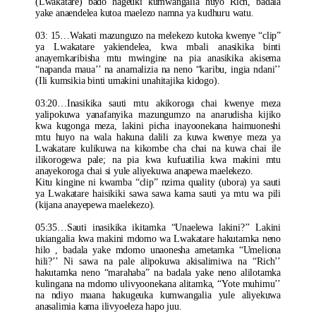
(Lwakatare) bado hageuki kumwangalia huyo Rich, badala
yake anaendelea kutoa maelezo namna ya kudhuru watu.
03: 15…Wakati mazunguzo na melekezo kutoka kwenye “clip”
ya Lwakatare yakiendelea, kwa mbali anasikika binti
anayemkaribisha mtu mwingine na pia anasikika akisema
“napanda maua’’ na anamalizia na neno “karibu, ingia ndani’’
(Ili kumsikia binti umakini unahitajika kidogo).
03:20…Inasikika sauti mtu akikoroga chai kwenye meza
yalipokuwa yanafanyika mazungumzo na anarudisha kijiko
kwa kugonga meza, lakini picha inayoonekana haimuoneshi
mtu huyo na wala hakuna dalili za kuwa kwenye meza ya
Lwakatare kulikuwa na kikombe cha chai na kuwa chai ile
ilikorogewa pale; na pia kwa kufuatilia kwa makini mtu
anayekoroga chai si yule aliyekuwa anapewa maelekezo.
Kitu kingine ni kwamba “clip” nzima quality (ubora) ya sauti
ya Lwakatare haisikiki sawa sawa kama sauti ya mtu wa pili
(kijana anayepewa maelekezo).
05:35…Sauti inasikika ikitamka “Unaelewa lakini?’’ Lakini
ukiangalia kwa makini mdomo wa Lwakatare hakutamka neno
hilo , badala yake mdomo unaonesha ametamka “Umeliona
hili?’’ Ni sawa na pale alipokuwa akisalimiwa na “Rich’’
hakutamka neno “marahaba” na badala yake neno alilotamka
kulingana na mdomo ulivyoonekana alitamka, “Yote muhimu’’
na ndiyo maana hakugeuka kumwangalia yule aliyekuwa
anasalimia kama ilivyoeleza hapo juu.