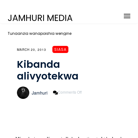
JAMHURI MEDIA
Tunaanzia wanapoishia wengine
SIASA
MARCH 20, 2013
Kibanda
alivyotekwa
On
Comments Off
Jamhuri
Kibanda
Alivyotekwa