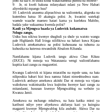
jioni na saa 6:30 usiku kisha wakachambua pumba na mchele?
9: Je, ni kweli hakuna mfanyakazi ndani ya New Habari
aliyeshiriki mpango huu?
10: Ludovick anasema alipoachiwa na waliomteka, aligeuka na
kutembea hatua 10 akaingia polisi. Je, kwanini watekaji
waende waache maeneo hatari kama ya kuelekea Mabibo,
badala yake wakaamua kwenda polisi?
Kauli ya Mjengwa baada ya Ludovick kukamatwa
Ndugu zangu,
Usiku huu nikiwa kwenye shughuli ya shule ya watoto wangu
pale Highlands Hall Iringa nilifikiwa na habari kuwa Kijana
Ludovick amekamatwa na polisi kuhusuana na tuhuma za
kuhusika na kuteswa mwandishi Absalom Kibanda.
Namfahamu kijana Ludovik tangu akiwa Chuo Kikuu
(DUCE). Ni mmoja wa Watanzania wengi walionifahamu
kupitia kazi zangu za magazetini.
Kwangu Ludovick ni kijana mtaratibu na mpole sana, na hata
niliposikia habari hizi kwa namna fulani nimeshtushwa nazo.
Ludovick ambaye amekuwa akiishi Dar ni mmoja wa vijana
waliokuwa wakinisaidia kwa kujitolea kwenye kazi zangu za
mitandaoni, hususan kwenye Mjengwablog na website ya
Kwanza Jamii.
Amekuwa na mchango mkubwa, na hata katika miezi ya
karibuni ndiye yeye aliyekuwa akifanya kazi ya kuingiza
magazeti kwenye Mjengwablog kila asubuhi. Akiwa Dar na