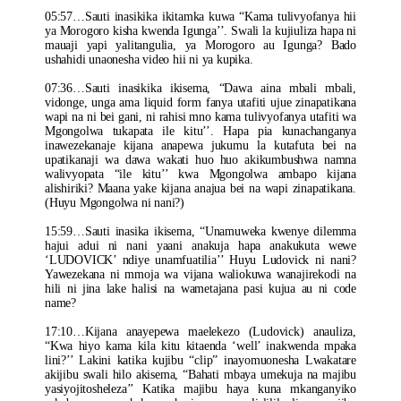
05:57…Sauti inasikika ikitamka kuwa “Kama tulivyofanya hii
ya Morogoro kisha kwenda Igunga’’. Swali la kujiuliza hapa ni
mauaji yapi yalitangulia, ya Morogoro au Igunga? Bado
ushahidi unaonesha video hii ni ya kupika.
07:36…Sauti inasikika ikisema, “Dawa aina mbali mbali,
vidonge, unga ama liquid form fanya utafiti ujue zinapatikana
wapi na ni bei gani, ni rahisi mno kama tulivyofanya utafiti wa
Mgongolwa tukapata ile kitu’’. Hapa pia kunachanganya
inawezekanaje kijana anapewa jukumu la kutafuta bei na
upatikanaji wa dawa wakati huo huo akikumbushwa namna
walivyopata “ile kitu’’ kwa Mgongolwa ambapo kijana
alishiriki? Maana yake kijana anajua bei na wapi zinapatikana.
(Huyu Mgongolwa ni nani?)
15:59…Sauti inasika ikisema, “Unamuweka kwenye dilemma
hajui adui ni nani yaani anakuja hapa anakukuta wewe
‘LUDOVICK’ ndiye unamfuatilia’’ Huyu Ludovick ni nani?
Yawezekana ni mmoja wa vijana waliokuwa wanajirekodi na
hili ni jina lake halisi na wametajana pasi kujua au ni code
name?
17:10…Kijana anayepewa maelekezo (Ludovick) anauliza,
“Kwa hiyo kama kila kitu kitaenda ‘well’ inakwenda mpaka
lini?’’ Lakini katika kujibu “clip” inayomuonesha Lwakatare
akijibu swali hilo akisema, “Bahati mbaya umekuja na majibu
yasiyojitosheleza’’ Katika majibu haya kuna mkanganyiko