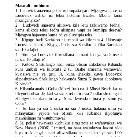
Maswali muhimu:
1: Ludovick anasema polisi walimpatia gari, Mjengwa anasema
Ludovick alifika na teksi hotelini kwake. Mbona kuna
mkanganyiko?
2: Ludovick anasema aliibiwa kila kitu (zikiwamo fedha),
kama alikodi teksi fedha alizipata wapi za kumlipa dereva?
Mjengwa hajasema kama ndiye aliyelipia teksi.
3: Kigogo hadi Kariakoo ni umbali wa kilomita 4. Ilikuwaje
Ludovick akatoka Kigogo Polisi saa 8 usiku akafika Kariakoo
saa 10 alfajiri.
4: Simu ya Ludovick iliwasiliana na nani kati ya saa 5 usiku
na saa 10 alfajiri?
5: Kutoka Shekilango hadi Sinza ofisini alikokuwa Kibanda
kuna umbali wa kilomita 2 tu. Bashe anasema wamewahi
kuviziwa nje ya geti. Je, kuna uhakika kuwa Ludovick
aliposhushwa Shekilango hakwenda Sinza Kijiweni alipokuwa
Kibanda?
6: Kibanda anaishi Goba (Mbezi Juu) na si Mbezi Beach kama
ilivyoripotiwa. Je, kati ya saa 5 usiku na saa 7 usiku simu ngapi
zilipigwa kutoka minara ya Sinza kwenda minara ya simu ya
Goba?
7: Je, kati ya saa 5 usiku na saa 7 usiku, hakuna simu ya
mfanyakazi yeyote wa ofisini kwa Kibanda iliyofanya
mawasiliano na watuhumiwa?
8: Je, polisi hawawezi kuchukua simu zote za wafanyakazi wa
New Habari (2006) Limited, na hasa waliokuwa kazini siku
hiyo na kuangalia nani aliwasiliana na nani kati ya saa 1:00