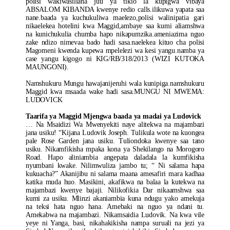
polisi wakiwasiliana juu ya tikio la kupigwa vibaya
ABSALOM KIBANDA kwenye redio calls.ilikuwa yapata saa
nane.baada ya kuchukuliwa maelezo,polisi walinipatia gari
nikaelekea hotelini kwa Maggid,ambaye saa kumi aliamshwa
na kunichukulia chumba hapo nikapumzika.ameniazima nguo
zake ndizo nimevaa bado hadi sasa.naelekea kituo cha polisi
Magomeni kwenda kupewa mpelelezi wa kesi yangu.namba ya
case yangu kigogo ni KIG/RB/318/2013 (WIZI KUTOKA
MAUNGONI).
Namshukuru Mungu hawajanijeruhi wala kunipiga.namshukuru
Maggid kwa msaada wake hadi sasa.MUNGU NI MWEMA:
LUDOVICK
Taarifa ya Maggid Mjengwa baada ya madai ya Ludovick
… Na Msaidizi Wa Mwenyekiti naye alitekwa na majambazi
jana usiku! “Kijana Ludovik Joseph. Tulikula wote na kuongea
pale Rose Garden jana usiku. Tuliondoka kwenye saa tano
usiku. Nikamfikisha mpaka kona ya Shekilango na Morogoro
Road. Hapo aliniambia angepata daladala la kumfikisha
nyumbani kwake. Nilimwuliza jambo tu; “ Ni salama hapa
kukuacha?” Akanijibu ni salama maana amesafiri mara kadhaa
katika muda huo. Masikini, akafikwa na balaa la kutekwa na
majambazi kwenye bajaji. Nilikofikia Dar nikaamshwa saa
kumi za usiku. Mlinzi akaniambia kuna ndugu yako amekuja
na teksi hata nguo hana. Amebaki na nguo ya ndani tu.
Amekabwa na majambazi. Nikamsaidia Ludovik. Na kwa vile
yeye ni Yanga, basi, nikahakikisha nampa suruali na jezi ya