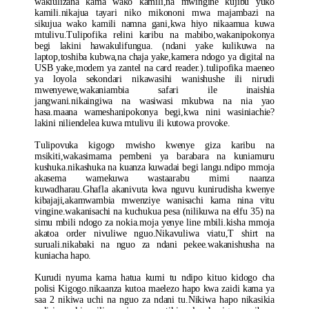
wakiulizana kama wako kamili,na mwingine kujibu yuko
kamili.nikajua tayari niko mikononi mwa majambazi na
sikujua wako kamili namna gani,kwa hiyo nikaamua kuwa
mtulivu.Tulipofika relini karibu na mabibo,wakanipokonya
begi lakini hawakulifungua. (ndani yake kulikuwa na
laptop,toshiba kubwa,na chaja yake,kamera ndogo ya digital na
USB yake,modem ya zantel na card reader.).tulipofika maeneo
ya loyola sekondari nikawasihi wanishushe ili nirudi
mwenyewe,wakaniambia safari ile inaishia
jangwani.nikaingiwa na wasiwasi mkubwa na nia yao
hasa.maana wameshanipokonya begi,kwa nini wasiniachie?
lakini niliendelea kuwa mtulivu ili kutowa provoke.
Tulipovuka kigogo mwisho kwenye giza karibu na
msikiti,wakasimama pembeni ya barabara na kuniamuru
kushuka.nikashuka na kuanza kuwadai begi langu.ndipo mmoja
akasema wamekuwa wastaarabu mimi naanza
kuwadharau.Ghafla akanivuta kwa nguvu kunirudisha kwenye
kibajaji,akamwambia mwenziye wanisachi kama nina vitu
vingine.wakanisachi na kuchukua pesa (nilikuwa na elfu 35) na
simu mbili ndogo za nokia.moja yenye line mbili.kisha mmoja
akatoa order nivuliwe nguo.Nikavuliwa viatu,T shirt na
suruali.nikabaki na nguo za ndani pekee.wakanishusha na
kuniacha hapo.
Kurudi nyuma kama hatua kumi tu ndipo kituo kidogo cha
polisi Kigogo.nikaanza kutoa maelezo hapo kwa zaidi kama ya
saa 2 nikiwa uchi na nguo za ndani tu.Nikiwa hapo nikasikia