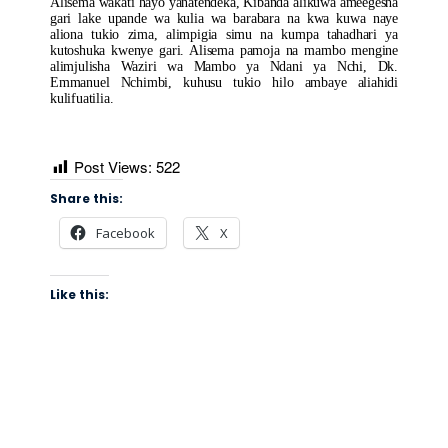
Alisema wakati hayo yanatendeka, Kibanda alikuwa ameegesha
gari lake upande wa kulia wa barabara na kwa kuwa naye
aliona tukio zima, alimpigia simu na kumpa tahadhari ya
kutoshuka kwenye gari. Alisema pamoja na mambo mengine
alimjulisha Waziri wa Mambo ya Ndani ya Nchi, Dk.
Emmanuel Nchimbi, kuhusu tukio hilo ambaye aliahidi
kulifuatilia.
Post Views:
522
Share this:
Facebook
X
Like this: