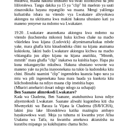
mkubwa, maana hakuna uhusiano wa swali lililoulizwa na jibu
lililotolewa. Tangu dakika ya 15 ya “clip” hii maelezo ya sauti
zinazosikika hayana mpangilio wa maana. Mengi yalilenga
kufuatisha ishara na vitendo vya Lwakatare alivyokuwa
akiongea na ukitizama kwa makini hakuna uhusiano kati ya
maneno yenyewe na mdomo wa Lwakatare.
19:20…Lwakatare anaonekana akiongea kwa mdomo na
vitendo (kuchezesha mikono) huku kichwa chake na macho
vikielekea kwa kijana (Ludovick) aliyesimama/kukaa mbele
yake, mara ghafla kitu kinadondoka chini na kijana anainama
kukiokota, lakini bado Lwakatare akiongea kichwa na macho
vikiangalia juu alipo kijana na kijana anaitikia, “Mmmh,
mmmh” mara ghafla “clip” inakatwa na kuishia hapo. Hapa pia
kuna mkanganyiko mkubwa. Hakuna uhusiano wowote wa
maneno yale na picha inayoonekana na tukio la kudondoka kitu
chini. Binafsi naamini “clip” ingeendelea kuanzia hapo sura ya
mtu wa pili ingeonekana hasa mara baada ya kuokota kitu
kilichodondoka na ndiyo maana clip imeishia hapo.
(Mhariri amehariri dosari ndogo ndogo za uchapaji)
Ben Saanane alimrekodi Lwakatare?
Kada wa Chadema, Ben Saanane, anatuhumiwa kuwa ndiye
aliyemrekodi Lwakatare. Saanane aliwahi kugombea kiti cha
Mwenyekiti wa Baraza la Vijana la Chadema (BAVICHA),
lakini jina lake liliondolewa katika mazingira ambayo
hayakuwekwa wazi. Moja ya tuhuma ni kwamba yeye Afisa
Usalama wa Taifa, na kwamba amekuwa akianzisha na
kuratibu mipango ya kukihujumu chama hicho.