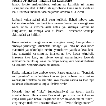
Mwana JF akosoa “mkanda wa Lwakatare”
Jambo lolote unaloambiwa, kuliona au kulisikia ni lazima
ushughulishe akili kufikiri ili ujiridhishe kama ni la kweli au
laa. Utakuwa unakubaliana na jambo ambalo si la kweli.
Jaribuni kuipa nafasi akili yenu kufikiri. Bahati mbaya sana
katika siku za hivi karibuni imeonekana Watanzania wengi sana
wana tatizo la kutoipa akili nafasi ya kufanya uamuzi na
kung’amua, na mmoja wao ni Pasco ….wachache wanaipa
akili nafasi ya kufikiri.
Kuna matukio mengi sana na mengine wengi hamyafahamu
ambayo yanalenga kuichafua “image” ya Taifa na kwa kuwa
matumizi ya teknolojia nchini yamekuwa yakikua kwa kasi,
hasa matumizi ya simu na intaneti na kwa kuwa teknolojia
inakuwa kwa kasi, na hivyo wengi wanashindwa kwenda
sambamba na ukuaji wake na hivyo wanajikuta wanakubaliana
na kila kitu wanachokiona au kusikia.
Katika mkanda huo ambao wewe Pasco unauita ni ‘’bonafide
and genuine’’ nimefanikiwa kuuona jana mchana na mimi na
wenzangu tumekaa na kuupitia kwa makini kabisa na kwa njia
za kisasa zilizotusaidia kujua uhalisia wake.
Mkanda huo ni “fake” (umeghushiwa) na tayari taarifa
imeshatolewa. Hata wewe Pasco ukijipa muda wa kukaa na
kuipa akili yako nafasi utagundua kuwa mkanda ule ni “fake”,
vinginevyo utakuwa unasumbuliwa na ‘’Invincible ignorance’’