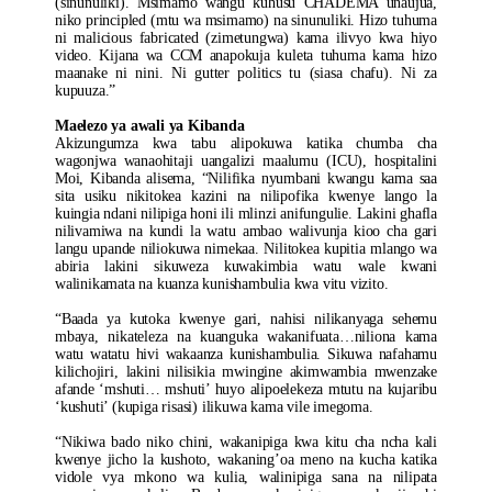
(sinunuliki). Msimamo wangu kuhusu CHADEMA unaujua,
niko principled (mtu wa msimamo) na sinunuliki. Hizo tuhuma
ni malicious fabricated (zimetungwa) kama ilivyo kwa hiyo
video. Kijana wa CCM anapokuja kuleta tuhuma kama hizo
maanake ni nini. Ni gutter politics tu (siasa chafu). Ni za
kupuuza.”
Maelezo ya awali ya Kibanda
Akizungumza kwa tabu alipokuwa katika chumba cha
wagonjwa wanaohitaji uangalizi maalumu (ICU), hospitalini
Moi, Kibanda alisema, “Nilifika nyumbani kwangu kama saa
sita usiku nikitokea kazini na nilipofika kwenye lango la
kuingia ndani nilipiga honi ili mlinzi anifungulie. Lakini ghafla
nilivamiwa na kundi la watu ambao walivunja kioo cha gari
langu upande niliokuwa nimekaa. Nilitokea kupitia mlango wa
abiria lakini sikuweza kuwakimbia watu wale kwani
walinikamata na kuanza kunishambulia kwa vitu vizito.
“Baada ya kutoka kwenye gari, nahisi nilikanyaga sehemu
mbaya, nikateleza na kuanguka wakanifuata…niliona kama
watu watatu hivi wakaanza kunishambulia. Sikuwa nafahamu
kilichojiri, lakini nilisikia mwingine akimwambia mwenzake
afande ‘mshuti… mshuti’ huyo alipoelekeza mtutu na kujaribu
‘kushuti’ (kupiga risasi) ilikuwa kama vile imegoma.
“Nikiwa bado niko chini, wakanipiga kwa kitu cha ncha kali
kwenye jicho la kushoto, wakaning’oa meno na kucha katika
vidole vya mkono wa kulia, walinipiga sana na nilipata