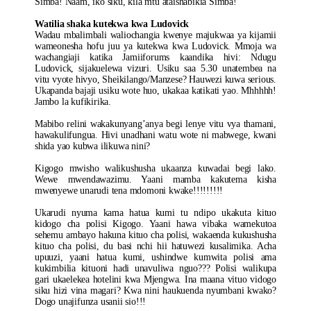
Simba! Naam, iko siku, kila mtu ataishabikia Simba!
Watilia shaka kutekwa kwa Ludovick
Wadau mbalimbali waliochangia kwenye majukwaa ya kijamii
wameonesha hofu juu ya kutekwa kwa Ludovick. Mmoja wa
wachangiaji katika Jamiiforums kaandika hivi: Ndugu
Ludovick, sijakuelewa vizuri. Usiku saa 5.30 unatembea na
vitu vyote hivyo, Sheikilango/Manzese? Hauwezi kuwa serious.
Ukapanda bajaji usiku wote huo, ukakaa katikati yao. Mhhhhh!
Jambo la kufikirika.
Mabibo relini wakakunyang’anya begi lenye vitu vya thamani,
hawakulifungua. Hivi unadhani watu wote ni mabwege, kwani
shida yao kubwa ilikuwa nini?
Kigogo mwisho walikushusha ukaanza kuwadai begi lako.
Wewe mwendawazimu. Yaani mamba kakutema kisha
mwenyewe unarudi tena mdomoni kwake!!!!!!!!!
Ukarudi nyuma kama hatua kumi tu ndipo ukakuta kituo
kidogo cha polisi Kigogo. Yaani hawa vibaka wamekutoa
sehemu ambayo hakuna kituo cha polisi, wakaenda kukushusha
kituo cha polisi, du basi nchi hii hatuwezi kusalimika. Acha
upuuzi, yaani hatua kumi, ushindwe kumwita polisi ama
kukimbilia kituoni hadi unavuliwa nguo??? Polisi walikupa
gari ukaelekea hotelini kwa Mjengwa. Ina maana vituo vidogo
siku hizi vina magari? Kwa nini haukuenda nyumbani kwako?
Dogo unajifunza usanii sio!!!