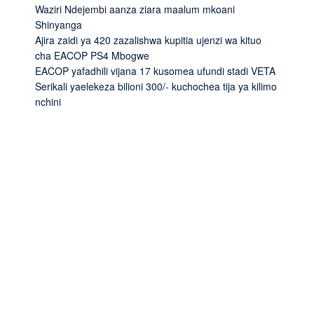
Waziri Ndejembi aanza ziara maalum mkoani
Shinyanga
Ajira zaidi ya 420 zazalishwa kupitia ujenzi wa kituo
cha EACOP PS4 Mbogwe
EACOP yafadhili vijana 17 kusomea ufundi stadi VETA
Serikali yaelekeza bilioni 300/- kuchochea tija ya kilimo
nchini