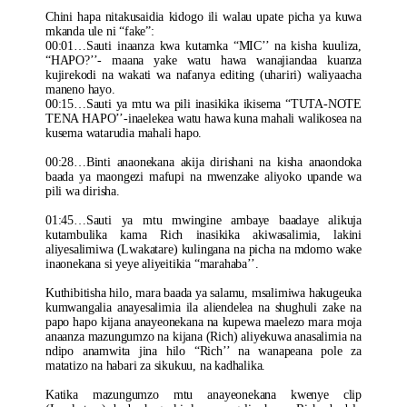
Chini hapa nitakusaidia kidogo ili walau upate picha ya kuwa
mkanda ule ni “fake”:
00:01…Sauti inaanza kwa kutamka “MIC’’ na kisha kuuliza,
“HAPO?’’- maana yake watu hawa wanajiandaa kuanza
kujirekodi na wakati wa nafanya editing (uhariri) waliyaacha
maneno hayo.
00:15…Sauti ya mtu wa pili inasikika ikisema “TUTA-NOTE
TENA HAPO’’-inaelekea watu hawa kuna mahali walikosea na
kusema watarudia mahali hapo.
00:28…Binti anaonekana akija dirishani na kisha anaondoka
baada ya maongezi mafupi na mwenzake aliyoko upande wa
pili wa dirisha.
01:45…Sauti ya mtu mwingine ambaye baadaye alikuja
kutambulika kama Rich inasikika akiwasalimia, lakini
aliyesalimiwa (Lwakatare) kulingana na picha na mdomo wake
inaonekana si yeye aliyeitikia “marahaba’’.
Kuthibitisha hilo, mara baada ya salamu, msalimiwa hakugeuka
kumwangalia anayesalimia ila aliendelea na shughuli zake na
papo hapo kijana anayeonekana na kupewa maelezo mara moja
anaanza mazungumzo na kijana (Rich) aliyekuwa anasalimia na
ndipo anamwita jina hilo “Rich’’ na wanapeana pole za
matatizo na habari za sikukuu, na kadhalika.
Katika mazungumzo mtu anayeonekana kwenye clip