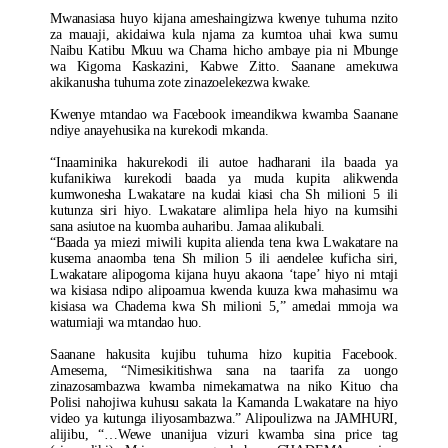
Mwanasiasa huyo kijana ameshaingizwa kwenye tuhuma nzito
za mauaji, akidaiwa kula njama za kumtoa uhai kwa sumu
Naibu Katibu Mkuu wa Chama hicho ambaye pia ni Mbunge
wa Kigoma Kaskazini, Kabwe Zitto. Saanane amekuwa
akikanusha tuhuma zote zinazoelekezwa kwake.
Kwenye mtandao wa Facebook imeandikwa kwamba Saanane
ndiye anayehusika na kurekodi mkanda.
“Inaaminika hakurekodi ili autoe hadharani ila baada ya
kufanikiwa kurekodi baada ya muda kupita alikwenda
kumwonesha Lwakatare na kudai kiasi cha Sh milioni 5 ili
kutunza siri hiyo. Lwakatare alimlipa hela hiyo na kumsihi
sana asiutoe na kuomba auharibu. Jamaa alikubali.
“Baada ya miezi miwili kupita alienda tena kwa Lwakatare na
kusema anaomba tena Sh milion 5 ili aendelee kuficha siri,
Lwakatare alipogoma kijana huyu akaona ‘tape’ hiyo ni mtaji
wa kisiasa ndipo alipoamua kwenda kuuza kwa mahasimu wa
kisiasa wa Chadema kwa Sh milioni 5,” amedai mmoja wa
watumiaji wa mtandao huo.
Saanane hakusita kujibu tuhuma hizo kupitia Facebook.
Amesema, “Nimesikitishwa sana na taarifa za uongo
zinazosambazwa kwamba nimekamatwa na niko Kituo cha
Polisi nahojiwa kuhusu sakata la Kamanda Lwakatare na hiyo
video ya kutunga iliyosambazwa.” Alipoulizwa na JAMHURI,
alijibu, “…Wewe unanijua vizuri kwamba sina price tag