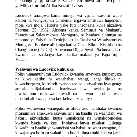
nje kidogo ya jiji la Dar es Salaam. Anatibiwa katika Hospitali
ya Milpark nchini Afrika Kusini hivi sasa.
Ludovick anatajwa kama mmoja wa vijana wasomi walio
karibu na viongozi wa Chadema, ingawa amekuwa hajioneshi
moja kwa moja. Historia yake fupi inaonesha kuwa alizaliwa
Februari 25, 1982. Alisoma katika Seminari ya Mtakatifu
Francis wa Sales mkoani Morogoro, na baadaye alijiunga na
masomo ya Falsafa na Teolojia katika Taasisi ya Wasalvatori ya
Morogoro. Baadaye alijiunga katika Chuo Kikuu Kishiriki cha
Chang’ombe (DUCE). Amemuoa Digna Swai. Pia kuna habari
kwamba ameshafanya kazi katika makazi ya Papa mjini
Vatican.
Wasiwasi wa Ludovick kuhusika
Polisi wanamtuhumu Ludovick kwamba ameweza kujipenyeza
na kuwa karibu na wanahabari wengi, lengo likiwa ni
kuwachunguza, kurekodi nyendo zao na kusiwalisha kwa genge
ambalo halijafahamika. Inaelezwa kuwa mwaka jana, na
mwaka huu amekuwa akiwasiliana na wanahabari na watu
mbalimbali kwa ajili ya kutekeleza azma hiyo.
Polisi wamesema wamepata ushahidi usio na shaka kwamba
mtuhumiwa amekuwa akiwasiliana na baadhi ya waandishi wa
habari, akiwadadisi kujua wanakoishi na wanakopendelea
kwenda baada ya kazi. Inadaiwa kuwa mkakati ulilenga
kuwadhuru baadhi ya waandishi wa habari na watu wengine, ili
kuwajengea hofu na wakati huo huo kuibua chuki kati ya jamii