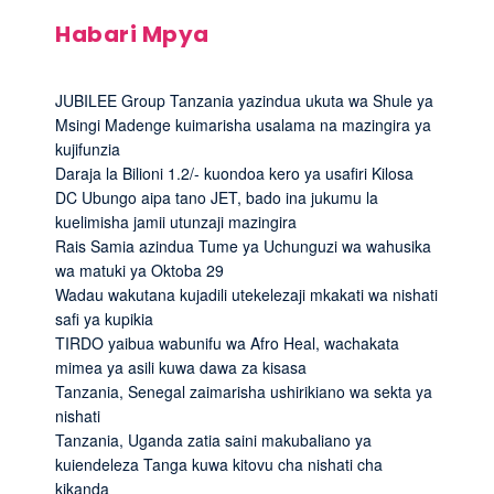
Habari Mpya
JUBILEE Group Tanzania yazindua ukuta wa Shule ya
Msingi Madenge kuimarisha usalama na mazingira ya
kujifunzia
Daraja la Bilioni 1.2/- kuondoa kero ya usafiri Kilosa
DC Ubungo aipa tano JET, bado ina jukumu la
kuelimisha jamii utunzaji mazingira
Rais Samia azindua Tume ya Uchunguzi wa wahusika
wa matuki ya Oktoba 29
Wadau wakutana kujadili utekelezaji mkakati wa nishati
safi ya kupikia
TIRDO yaibua wabunifu wa Afro Heal, wachakata
mimea ya asili kuwa dawa za kisasa
Tanzania, Senegal zaimarisha ushirikiano wa sekta ya
nishati
Tanzania, Uganda zatia saini makubaliano ya
kuiendeleza Tanga kuwa kitovu cha nishati cha
kikanda