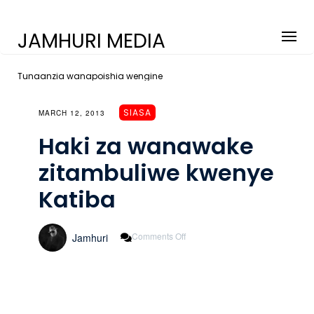
JAMHURI MEDIA
Tunaanzia wanapoishia wengine
SIASA
MARCH 12, 2013
Haki za wanawake
zitambuliwe kwenye
Katiba
On
Comments Off
Jamhuri
Haki
Za
Wanawake
Zitambuliwe
Kwenye
Katiba