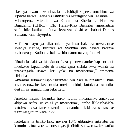
Haki ya mwanamke ni suala linalohitaji kupewe umuhimu wa
kipekee katika Katiba ya Jamhuri ya Muungano wa Tanzania.
Mkurugenzi Mtendaji wa Kituo cha Sheria na Haki za
Binadamu (LHRC), Dk. Helen-Kijo Bisimba, amesisitiza
suala hilo katika mafunzo kwa waandishi wa habari Dar es
Salaam, wiki iliyopita.
Mafunzo hayo ya siku mbili yalihusu haki za mwanamke
kwenye Katiba, ushiriki wa vyombo vya habari kwenye
mabaraza ya Katiba na haki za binadamu na ving’amuzi.
“Suala la haki za binadamu, hasa ya mwanamke hapa nchini,
liwekewe kipaumbele ili kuleta ujira stahiki kwa wakati na
unaozingatia usawa kati yake na mwanaume,” amesema
Bisimba.
Amesema kumekuwapo ukiukwaji wa haki za binadamu, hasa
kwa wanawake kwa muda mrefu nchini, kutokana na mila,
desturi na tamaduni za babu zetu.
Ametoa mifano kwamba huko nyuma mwanamke amekuwa
akipewa nafasi ya chini ya mwanaume, jambo lililosababisha
kutolewa kwa tamko rasmi la kutambua haki za wanawake
ulimwenguni mwaka 1948.
Kutokana na tamko hilo, mwaka 1979 ulitungwa mkataba wa
kuondoa aina zote za unyanyasaji dhidi ya wanawake katika