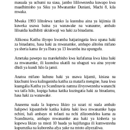
masuala ya uchumi na siasa, jambo lililowezesha kuwapo kwa
maadhimisho ya Siku ya Mwanamke Duniani, Machi 8, kila
mwaka.
Mwaka 1993 lilitolewa tamko la kuondoa aina ya kijinsia ili
kuweka usawa baina ya wanawake na wanaume, ambalo
lilisaidia kudhibiti ukiukwaji wa haki za binadamu.
Alikosoa Katiba iliyopo kwamba haijazingatia kwa upana haki
za binadamu, hasa haki za mwanamke, ambapo alitolea mifano
ya sheria kama ile ya Ibara ya 13 kwamba ina upungufu.
Ametaka pawepo na marekebisho kwa kufafanua kwa kina haki
za mwanamke, ili kuondoa ukatili na ubaguzi wa aina yoyote
dhidi ya kundi hilo la jamii.
Anatoa mifano kuhusu haki ya usawa kijamii, kisiasa na
kiuchumi kwa kulinganisha katiba za mataifa mengine, hasa kwa
kuangalia Katiba ya Scandinavia namna ilivyowezesha wananchi
wa taifa hilo, kupiga hatua katika kuzingatia haki za binadamu,
hasa haki za wanawake.
Anasema suala la kupewa likizo ya uzazi ni suala ambalo
halipewi kipaumbele katika kuleta haki kwa mwanamke hapa
nchini, hali ambayo ni tofauti na nchi zilizoendelea kama za
Scandinavia, ambapo mwanamke ana haki ya kisheria ya
kupewa likizo ya miezi 10 baada ya kujifungua ili kumwezesha
kupumzika na kuboresha afya yake na mtoto aliyezaliwa.