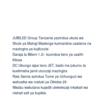
JUBILEE Group Tanzania yazindua ukuta wa
Shule ya Msingi Madenge kuimarisha usalama na
mazingira ya kujifunzia
Daraja la Bilioni 1.2/- kuondoa kero ya usafiri
Kilosa
DC Ubungo aipa tano JET, bado ina jukumu la
kuelimisha jamii utunzaji mazingira
Rais Samia azindua Tume ya Uchunguzi wa
wahusika wa matuki ya Oktoba 29
Wadau wakutana kujadili utekelezaji mkakati wa
nishati safi ya kupikia