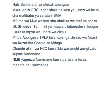
Rais Samia afanya uteuzi, apangua
Mkurugejzi ORCI aridhishwa na kasi ya ujenzi wa kituo
cha matibabu ya saratani BMH
Mfumo wa M+2 waimarisha uhakika wa mafuta nchini
Dk Simbeye: Tathmini ya mtaala ulioboreshwa ifungue
ukurasa mpya wa ubora wa elimu
Pinda Apongeza TVLA kwa Kujenga Uwezo wa Ndani
wa Kuzalisha Chanjo za Mifugo
Chande aihimiza FCC kuwafikia wananchi wengi zaidi
kupitia Nanenane
NMB yageuza Nanenane kuwa darasa la fursa,
maarifa na uwezeshaji