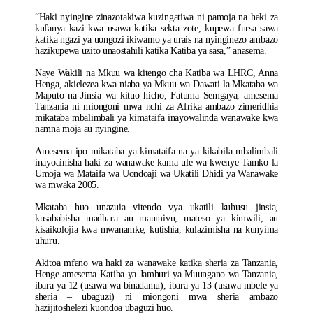
“Haki nyingine zinazotakiwa kuzingatiwa ni pamoja na haki za
kufanya kazi kwa usawa katika sekta zote, kupewa fursa sawa
katika ngazi ya uongozi ikiwamo ya urais na nyinginezo ambazo
hazikupewa uzito unaostahili katika Katiba ya sasa,” anasema.
Naye Wakili na Mkuu wa kitengo cha Katiba wa LHRC, Anna
Henga, akielezea kwa niaba ya Mkuu wa Dawati la Mkataba wa
Maputo na Jinsia wa kituo hicho, Fatuma Semgaya, amesema
Tanzania ni miongoni mwa nchi za Afrika ambazo zimeridhia
mikataba mbalimbali ya kimataifa inayowalinda wanawake kwa
namna moja au nyingine.
Amesema ipo mikataba ya kimataifa na ya kikabila mbalimbali
inayoainisha haki za wanawake kama ule wa kwenye Tamko la
Umoja wa Mataifa wa Uondoaji wa Ukatili Dhidi ya Wanawake
wa mwaka 2005.
Mkataba huo unazuia vitendo vya ukatili kuhusu jinsia,
kusababisha madhara au maumivu, mateso ya kimwili, au
kisaikolojia kwa mwanamke, kutishia, kulazimisha na kunyima
uhuru.
Akitoa mfano wa haki za wanawake katika sheria za Tanzania,
Henge amesema Katiba ya Jamhuri ya Muungano wa Tanzania,
ibara ya 12 (usawa wa binadamu), ibara ya 13 (usawa mbele ya
sheria – ubaguzi) ni miongoni mwa sheria ambazo
hazijitoshelezi kuondoa ubaguzi huo.