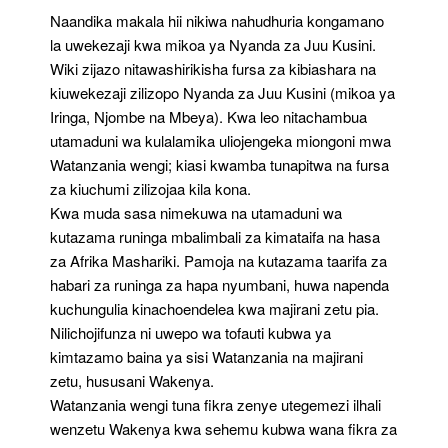
Naandika makala hii nikiwa nahudhuria kongamano
la uwekezaji kwa mikoa ya Nyanda za Juu Kusini.
Wiki zijazo nitawashirikisha fursa za kibiashara na
kiuwekezaji zilizopo Nyanda za Juu Kusini (mikoa ya
Iringa, Njombe na Mbeya). Kwa leo nitachambua
utamaduni wa kulalamika uliojengeka miongoni mwa
Watanzania wengi; kiasi kwamba tunapitwa na fursa
za kiuchumi zilizojaa kila kona.
Kwa muda sasa nimekuwa na utamaduni wa
kutazama runinga mbalimbali za kimataifa na hasa
za Afrika Mashariki. Pamoja na kutazama taarifa za
habari za runinga za hapa nyumbani, huwa napenda
kuchungulia kinachoendelea kwa majirani zetu pia.
Nilichojifunza ni uwepo wa tofauti kubwa ya
kimtazamo baina ya sisi Watanzania na majirani
zetu, hususani Wakenya.
Watanzania wengi tuna fikra zenye utegemezi ilhali
wenzetu Wakenya kwa sehemu kubwa wana fikra za