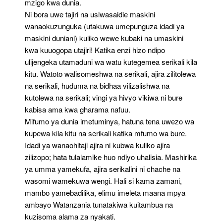
mzigo kwa dunia.
Ni bora uwe tajiri na usiwasaidie maskini
wanaokuzunguka (utakuwa umepunguza idadi ya
maskini duniani) kuliko wewe kubaki na umaskini
kwa kuuogopa utajiri! Katika enzi hizo ndipo
ulijengeka utamaduni wa watu kutegemea serikali kila
kitu. Watoto walisomeshwa na serikali, ajira zilitolewa
na serikali, huduma na bidhaa vilizalishwa na
kutolewa na serikali; vingi ya hivyo vikiwa ni bure
kabisa ama kwa gharama nafuu.
Mifumo ya dunia imetuminya, hatuna tena uwezo wa
kupewa kila kitu na serikali katika mfumo wa bure.
Idadi ya wanaohitaji ajira ni kubwa kuliko ajira
zilizopo; hata tulalamike huo ndiyo uhalisia. Mashirika
ya umma yamekufa, ajira serikalini ni chache na
wasomi wamekuwa wengi. Hali si kama zamani,
mambo yamebadilika, elimu imeleta maana mpya
ambayo Watanzania tunatakiwa kuitambua na
kuzisoma alama za nyakati.