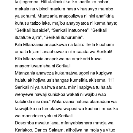
kujitegemea. Hili utalibaini katika taarifa za habari,
makala na vipindi maalum hasa vihusuvyo mambo
ya uchumi. Mtanzania anapoulizwa ni nini anafikiria
kuhusu tatizo lake, majibu anayoyatoa ni kama haya;
“Serikali itusaidie”, “Serikali inatuonea”, “Serikali
itutafutie ajira”, “Serikali ituhurumie”.
Kila Mtanzania anapokuwa na tatizo lile la kiuchumi
ama la kijamii anachowaza ni msaada wa Serikali!
Kila Mtanzania anapokwama amekariri kuwa
anayemkwamisha ni Serikali!
Mtanzania anaweza kukamatwa ugoni na kupigwa
halafu akihojiwa usishangae kumsikia akisema, “Hii
Serikali ni ya rushwa sana, mimi napigwa tu halafu
wenyewe hawaji kuniokoa wakati ni wajibu wao
kutulinda sisi raia.” Watanzania hatuna utamaduni wa
kuwajibika na tumekuwa wepesi wa kudhani mhusika
wa maendeleo yetu ni Serikali.
Desemba mwaka jana, mfanyabiashara mmoja wa
Kariakoo, Dar es Salaam, alihojiwa na moja ya vituo