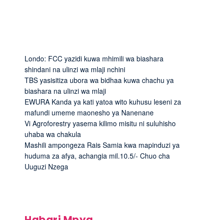
Londo: FCC yazidi kuwa mhimili wa biashara
shindani na ulinzi wa mlaji nchini
TBS yasisitiza ubora wa bidhaa kuwa chachu ya
biashara na ulinzi wa mlaji
EWURA Kanda ya kati yatoa wito kuhusu leseni za
mafundi umeme maonesho ya Nanenane
Vi Agroforestry yasema kilimo misitu ni suluhisho
uhaba wa chakula
Mashili ampongeza Rais Samia kwa mapinduzi ya
huduma za afya, achangia mil.10.5/- Chuo cha
Uuguzi Nzega
Habari Mpya