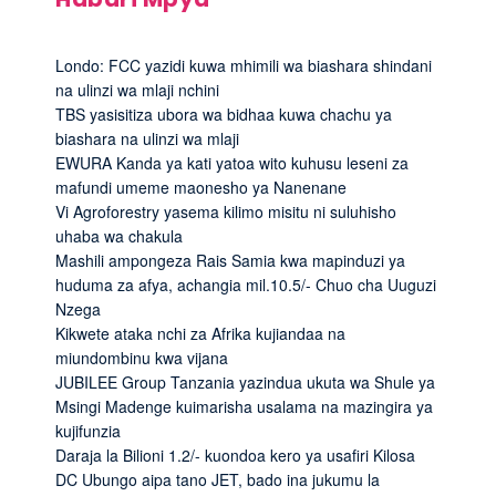
Londo: FCC yazidi kuwa mhimili wa biashara shindani
na ulinzi wa mlaji nchini
TBS yasisitiza ubora wa bidhaa kuwa chachu ya
biashara na ulinzi wa mlaji
EWURA Kanda ya kati yatoa wito kuhusu leseni za
mafundi umeme maonesho ya Nanenane
Vi Agroforestry yasema kilimo misitu ni suluhisho
uhaba wa chakula
Mashili ampongeza Rais Samia kwa mapinduzi ya
huduma za afya, achangia mil.10.5/- Chuo cha Uuguzi
Nzega
Kikwete ataka nchi za Afrika kujiandaa na
miundombinu kwa vijana
JUBILEE Group Tanzania yazindua ukuta wa Shule ya
Msingi Madenge kuimarisha usalama na mazingira ya
kujifunzia
Daraja la Bilioni 1.2/- kuondoa kero ya usafiri Kilosa
DC Ubungo aipa tano JET, bado ina jukumu la