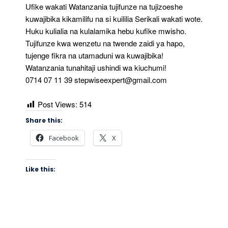
Ufike wakati Watanzania tujifunze na tujizoeshe
kuwajibika kikamilifu na si kuililia Serikali wakati wote.
Huku kulialia na kulalamika hebu kufike mwisho.
Tujifunze kwa wenzetu na twende zaidi ya hapo,
tujenge fikra na utamaduni wa kuwajibika!
Watanzania tunahitaji ushindi wa kiuchumi!
0714 07 11 39
stepwiseexpert@gmail.com
Post Views:
514
Share this:
Facebook
X
Like this: