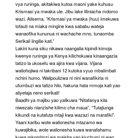
vya runinga, akitakiwa kutoa maoni yake kuhusu
Krismasi ya mwaka ule. Jibu lake liliniacha mdomo
wazi. Alisema, “Krismasi ya mwaka (huu) imekuwa
tofauti na miaka mingine kwa sababu wateja
wanaofika kununua ni wachache mno, tunaomba
Serikali iingilie kati.”
Lakini kuna siku nikawa naangalia kipindi kimoja
kwenye runinga ya Kenya kilichokuwa kinaangazia
tatizo la ukosefu wa ajira kwa vijana. Vijana
waliohojiwa ni takribani 12 kutoka vyuo mbalimbali
nchini humo. Walipoulizwa ni nini wanafikiria ni
ufumbuzi wa tatizo hilo, hakuna hata mmoja kati yao
aliyetaja neno serikali!
Baadhi ya majibu yao yalikuwa “Nitafanya kila
niwezalo nianzishe kilimo cha maua”, “Tutajiunga
kikundi na kutafuta mtaji kwa wazazi na marafiki”.
Yaani karibu wote walionesha mtazamo wa
kuwajibika, wote walionesha kuwa wanafahamu
kuwa mkombozi wa maisha yao kiuchumi ni wao