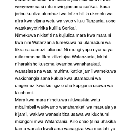
wenyewe na si mtu mwingine ama serikali. Sasa
jaribu kuuliza ufumbuzi wa tatizo hili la ukosefu wa
ajira kwa vijana wetu wa vyuo vikuu Tanzania, uone
watakavyotiririka kuililia Serikali.
Nimekuwa nikitafiti na kujiuliza mara kwa mara ni
kwa nini Watanzania tumekuwa na utamaduni wa
fikra na uamuzi tulionao! Ni mengi yapo nyuma ya
mitazamo na fikra zilizotujaa Watanzania, lakini
niharakishe kusema kwamba wanaharakati,
wanasiasa na watu muhimu katika jamii wamekuwa
wakichangia sana kukua kwa utamaduni wa
utegemezi kwa kisingizio cha kupigania usawa wa
kiuchumi.
Mara kwa mara nimekuwa nikiwasikia watu
mbalimbali wakiwamo wanaharakati wa masuala ya
kijamii, wakiwa wanasisitiza usawa wa kiuchumi
miongoni mwa Watanzania. Kilio chao (sina uhakika
kama wanalia kweli ama wanaigiza kwa maslahi ya