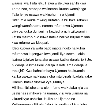
waasisi wa Taifa letu. Hawa walikuwa sahihi kwa
zama zao, ambapo walitamani kuona wanajenga
Taifa lenye usawa wa kiuchumi na kijamii.
Sitatumia muda mwingi kufafanua hili kwa sababu
wengi wanafahamu namna mfumo wa Ujamaa
ulivyoanguka duniani na kuziacha nchi zilizoamini
katika mfumo huo kuwa katika hali ya kujisalimisha
kwa mfumo wa kibepari.
Idadi kubwa ya watu bado inaota ndoto na kulilia
mfumo wa kujengwa kwa jamii iliyo sawa. Lakini
lazima tujiulize tunataka usawa katika daraja lipi? Je,
ni daraja la kimaskini, daraja la kati, ama daraja la
matajiri? Kwa bahati mbaya Ujamaa haukuamini
katika uwezo na kipawa cha mtu binafsi badala yake
uliamini katika vipawa vya jumuiya.
Hili linathibitishwa na ule mfumo wa kutaka njia za
uzalishaji zimilikiwe na umma, vijiji vya ujamaa na
vikundi vya ushirika. Hulka za Ujamaa na
Kujitegemea zilijikuta (bila kukusudia) zikizimisha