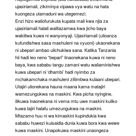
ujasiriamali, zikiminya vipawa vya watu na hata
kuongeza utamaduni wa utegemezi.
Enzi hizo waliofurukuta kupata mali kwa njia za
ujasiriamali halali walitazamwa kwa jicho baya
wakiitwa kuwa ni wanyonyaji. Ujasiriamali (ulioanza
kufundishwa sasa mashuleni na vyuoni) ukaonekana
ni ubepari ambao ulichukiwa sana. Katika Tanzania
hii hadi leo neno “bepari” linaonekana kuwa ni neno
baya, kwa sababu tangu zamani watu waliaminishwa
kuwa ubepari ni ‘dhambi’ hadi nyimbo za
mchakamchaka mashuleni ziliimbwa kulaani ubepari.
Utajiri ulionekana hauna maana kama matajiri
wamezungukwa na maskini. Kwa picha nyingine,
ilikuwa inaonekana ni vema mtu uwe maskini kuliko
kuwa tajiri halafu umezungukwa na maskini.
Mtazamo huu ni wa kimaskini kupindukia kwa
sababu huwezi kuisaidia dunia kuwa bora kwa wewe
kuwa maskini. Unapokuwa maskini unaongeza