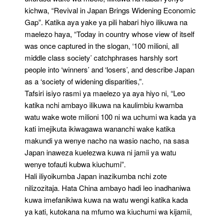
kichwa, “Revival in Japan Brings Widening Economic
Gap”. Katika aya yake ya pili habari hiyo ilikuwa na
maelezo haya, “Today in country whose view of itself
was once captured in the slogan, ‘100 milioni, all
middle class society’ catchphrases harshly sort
people into ‘winners’ and ‘losers’, and describe Japan
as a ‘society of widening disparities,”.
Tafsiri isiyo rasmi ya maelezo ya aya hiyo ni, “Leo
katika nchi ambayo ilikuwa na kaulimbiu kwamba
watu wake wote milioni 100 ni wa uchumi wa kada ya
kati imejikuta ikiwagawa wananchi wake katika
makundi ya wenye nacho na wasio nacho, na sasa
Japan inaweza kuelezwa kuwa ni jamii ya watu
wenye tofauti kubwa kiuchumi”.
Hali iliyoikumba Japan inazikumba nchi zote
nilizozitaja. Hata China ambayo hadi leo inadhaniwa
kuwa imefanikiwa kuwa na watu wengi katika kada
ya kati, kutokana na mfumo wa kiuchumi wa kijamii,