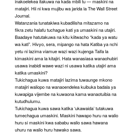
inakoelekea itakuwa na kada mbili tu — maskini na
matajiri. Hii ni kwa mujibu wa jarida la The Wall Street
Journal.
Watanzania tunatakiwa kubadilisha mitazamo na
fikra zetu halafu tuchague kati ya umaskini na utajiri.
Baadaye hatutakuwa na kitu kiitwacho “kada ya watu
wa kati”. Hivyo, sera, mipango na hata Katiba ya nchi
yetu ni lazima viamue wazi wazi kujenga Taifa la
kimaskini ama la kitajiri. Hata wanasiasa wanaohubiri
usawa inabidi wawe wazi ni usawa katika utajiri ama
katika umaskini?
Tukichagua kuwa matajiri lazima tuwaunge mkono
matajiri waliopo na wanaoendelea kuibuka badala ya
kuwapiga vijembe na kuwaona kama wanaotuibia na
kutudhulumu.
Tukichagua kuwa sawa katika ‘ukawaida’ tutakuwa
tumechagua umaskini. Maskini hawapo huru na walio
huru si maskini kwa sababu walio sawa hawana
uhuru na walio huru hawako sawa.