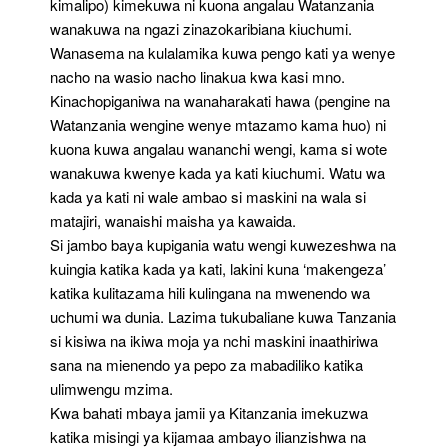
kimalipo) kimekuwa ni kuona angalau Watanzania
wanakuwa na ngazi zinazokaribiana kiuchumi.
Wanasema na kulalamika kuwa pengo kati ya wenye
nacho na wasio nacho linakua kwa kasi mno.
Kinachopiganiwa na wanaharakati hawa (pengine na
Watanzania wengine wenye mtazamo kama huo) ni
kuona kuwa angalau wananchi wengi, kama si wote
wanakuwa kwenye kada ya kati kiuchumi. Watu wa
kada ya kati ni wale ambao si maskini na wala si
matajiri, wanaishi maisha ya kawaida.
Si jambo baya kupigania watu wengi kuwezeshwa na
kuingia katika kada ya kati, lakini kuna ‘makengeza’
katika kulitazama hili kulingana na mwenendo wa
uchumi wa dunia. Lazima tukubaliane kuwa Tanzania
si kisiwa na ikiwa moja ya nchi maskini inaathiriwa
sana na mienendo ya pepo za mabadiliko katika
ulimwengu mzima.
Kwa bahati mbaya jamii ya Kitanzania imekuzwa
katika misingi ya kijamaa ambayo ilianzishwa na