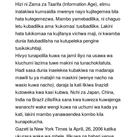
Hizi ni Zama za Taarifa (Information Age), elimu
inatakiwa kumsaidia mwenye nayo kujitegemea bila
hata kutegemezwa. Mambo yamebadilika, ni chaguo
letu kubadilika ama ‘kukomaa’ tusibadilike. Lakini
hata tukikomaa na kujifanya vichwa maji, ni kwamba
dunia itatubadilisha na kutupeleka pengine
tusikokuhitaji.
Hivyo tunapolilia kuwa na jamii iliyo na usawa wa
kiuchumi lazima tuwe makini na tunachokitafuta.
Hadi sasa dunia inaelekea kubakiwa na madaraja
mawili tu ya matajiri na maskini (wenye nacho na
wasio kuwa nacho), daraja la kati likiwa linazidi
kutoweka kwa kasi kubwa. Nchi za Japan, China,
India na Brazil zilisifika sana kwa kuweza kuwajenga
wananchi wake wengi kuwa na uchumi wa kada ya
kati, lakini mambo yanawaendea kombo kila
kunapokucha.
Gazeti la New York Times la Aprili, 26, 2006 katika
ukurasa wake wa mbele, lilikuwa na habari yenye