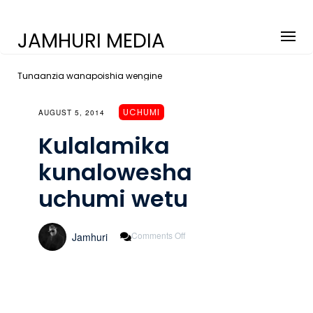
JAMHURI MEDIA
Tunaanzia wanapoishia wengine
UCHUMI
AUGUST 5, 2014
Kulalamika
kunalowesha
uchumi wetu
On
Comments Off
Jamhuri
Kulalamika
Kunalowesha
Uchumi
Wetu