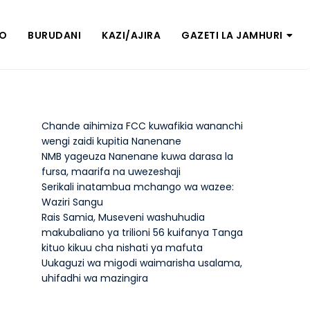
ZO
BURUDANI
KAZI/AJIRA
GAZETI LA JAMHURI
Chande aihimiza FCC kuwafikia wananchi
wengi zaidi kupitia Nanenane
NMB yageuza Nanenane kuwa darasa la
fursa, maarifa na uwezeshaji
Serikali inatambua mchango wa wazee:
Waziri Sangu
Rais Samia, Museveni washuhudia
makubaliano ya trilioni 56 kuifanya Tanga
kituo kikuu cha nishati ya mafuta
Uukaguzi wa migodi waimarisha usalama,
uhifadhi wa mazingira