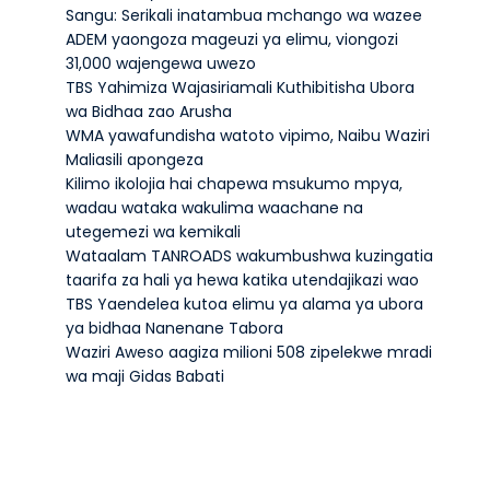
Sangu: Serikali inatambua mchango wa wazee
ADEM yaongoza mageuzi ya elimu, viongozi
31,000 wajengewa uwezo
TBS Yahimiza Wajasiriamali Kuthibitisha Ubora
wa Bidhaa zao Arusha
WMA yawafundisha watoto vipimo, Naibu Waziri
Maliasili apongeza
Kilimo ikolojia hai chapewa msukumo mpya,
wadau wataka wakulima waachane na
utegemezi wa kemikali
Wataalam TANROADS wakumbushwa kuzingatia
taarifa za hali ya hewa katika utendajikazi wao
TBS Yaendelea kutoa elimu ya alama ya ubora
ya bidhaa Nanenane Tabora
Waziri Aweso aagiza milioni 508 zipelekwe mradi
wa maji Gidas Babati