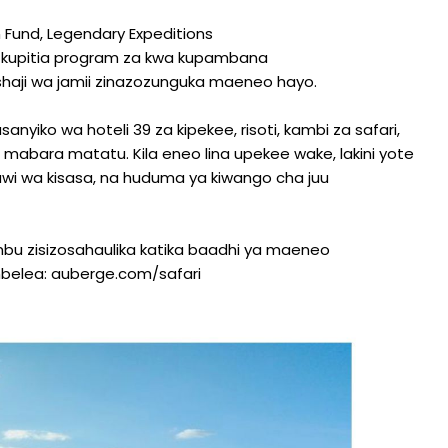
n Fund, Legendary Expeditions
kupitia program za kwa kupambana
shaji wa jamii zinazozunguka maeneo hayo.
nyiko wa hoteli 39 za kipekee, risoti, kambi za safari,
a mabara matatu. Kila eneo lina upekee wake, lakini yote
tawi wa kisasa, na huduma ya kiwango cha juu
u zisizosahaulika katika baadhi ya maeneo
mbelea: auberge.com/safari