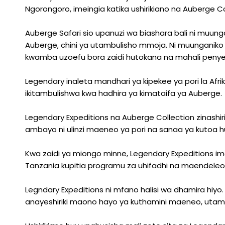
Ngorongoro, imeingia katika ushirikiano na Auberge Co
Auberge Safari sio upanuzi wa biashara bali ni muun
Auberge, chini ya utambulisho mmoja. Ni muunganiko 
kwamba uzoefu bora zaidi hutokana na mahali peny
Legendary inaleta mandhari ya kipekee ya pori la Afri
ikitambulishwa kwa hadhira ya kimataifa ya Auberge.
Legendary Expeditions na Auberge Collection zinashi
ambayo ni ulinzi maeneo ya pori na sanaa ya kutoa 
Kwa zaidi ya miongo minne, Legendary Expeditions im
Tanzania kupitia programu za uhifadhi na maendeleo 
Legndary Expeditions ni mfano halisi wa dhamira hiyo
anayeshiriki maono hayo ya kuthamini maeneo, utam