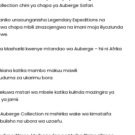
llection chini ya chapa ya Auberge Safari.
ganiko unaounganisha Legendary Expeditions na
wa chapa mbili zinazojengwa na imani moja iliyoziunda
ewe.
ka Mashariki kwenye mtandao wa Auberge – hii ni Afrika
rikiana katika mambo makuu mawili
huduma za ukarimu bora.
ekuwa mstari wa mbele katika kulinda mazingira ya
ya jamii.
. Auberge Collection ni mshirika wake wa kimataifa
bulisho na ubora wa uzoefu.