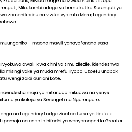
y Expeditions, Mwiba Lodge na Mwiba Plains zilizopo
erengeti; Mila, kambi ndogo ya hema katika Serengeti ya
 wa zamani karibu na vivuko vya mto Mara; Legendary
 kahawa.
 ni muunganiko – maono mawili yanayofanana sasa
vyokuwa awali, ikiwa chini ya timu zilezile, ikiendeshwa
ilia misingi yake ya muda mrefu iliyopo. Uzoefu unabaki
atu wengi zaidi duniani kote.
s inaendesha moja ya mitandao mikubwa na yenye
ifumo ya ikolojia ya Serengeti na Ngorongoro.
i, Songa na Legendary Lodge zinatoa fursa ya kipekee
geti pamoja na eneo la hifadhi ya wanyamapori la Greater