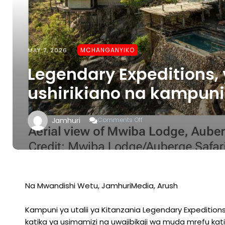
MCHANGANYIKO
MAY 7, 2026
Legendary Expeditions,
ushirikiano na kampuni
On
Jamhuri
Comments Off
Legendary
Expeditions,
Yaingia
Mkataba
Wa
Ushirikiano
Na
Na Mwandishi Wetu, JamhuriMedia, Arush
Kampuni
Ya
Kampuni ya utalii ya Kitanzania Legendary Expeditio
Auberge
Collection
katika ya usimamizi na uwajibikaji wa muda mrefu kati