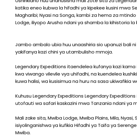
Ushirikiano huu unahusisha mali zote sita za Legendar
katika eneo kubwa la hifadhi ya kipekee kusini mwa S
Magharibi; Nyasi na Songa, kambi za hema za mtindo
Lodge, iliyopo Arusha ndani ya shamba la kihistoria la
Jambo ambalo ubia huu unaashiria sio upanuzi bali
yakifanya kazi chini ya utambulisho mmoja.
Legendary Expeditions itaendelea kufanya kazi kama ili
kwa viwango vilevile vya uhifadhi, na kuendelea kushik
kuwa halisi, wa kusisimua na huru na sasa ukiwafikia w
Kuhusu Legendary Expeditions Legendary Expedition
utofauti wa safari kaskazini mwa Tanzania ndani ya m
Mali zake sita, Mwiba Lodge, Mwiba Plains, Mila, Nyas
isiyolinganishwa ya kufikia Hifadhi ya Taifa ya Seren
Mwiba.