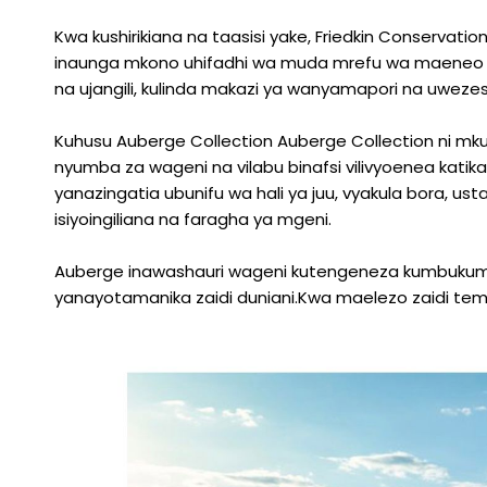
Kwa kushirikiana na taasisi yake, Friedkin Conservatio
inaunga mkono uhifadhi wa muda mrefu wa maeneo 
na ujangili, kulinda makazi ya wanyamapori na uweze
Kuhusu Auberge Collection Auberge Collection ni mkusa
nyumba za wageni na vilabu binafsi vilivyoenea katik
yanazingatia ubunifu wa hali ya juu, vyakula bora, us
isiyoingiliana na faragha ya mgeni.
Auberge inawashauri wageni kutengeneza kumbukumb
yanayotamanika zaidi duniani.Kwa maelezo zaidi te