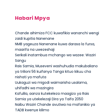
Habari Mpya
Chande aihimiza FCC kuwafikia wananchi wengi
zaidi kupitia Nanenane
NMB yageuza Nanenane kuwa darasa la fursa,
maarifa na uwezeshaji
Serikali inatambua mchango wa wazee: Waziri
Sangu
Rais Samia, Museveni washuhudia makubaliano
ya trilioni 56 kuifanya Tanga kituo kikuu cha
nishati ya mafuta
Uukaguzi wa migodi waimarisha usalama,
uhifadhi wa mazingira
Kafulila, aanza kutekeleza maagizo ya Rais
Samia ya utekelezaji Dira ya Taifa 2050
Naibu Waziri Chande avutiwa na mafanikio ya
TADB kwenye kilimo