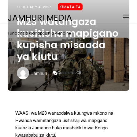
FEBRUARY 4, 2025
KIMATAIFA
JAMHURI MEDIA
M23 watangaza
kusitisha mapigano
Tunaanzia wanapoishia wengine
kupisha misaada
ya kiutu
On
Comments Off
Jamhuri
M23
Watangaza
Kusitisha
Mapigano
Kupisha
Misaada
Ya
WAASI wa M23 wanaodaiwa kuungwa mkono na
Kiutu
Rwanda wametangaza usitishaji wa mapigano
kuanzia Jumanne huko mashariki mwa Kongo
kwasababu za kiutu.