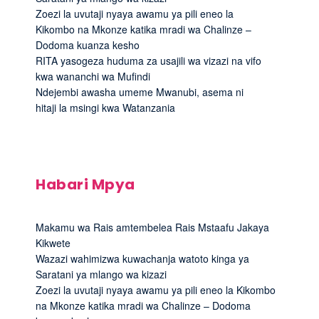
Zoezi la uvutaji nyaya awamu ya pili eneo la
Kikombo na Mkonze katika mradi wa Chalinze –
Dodoma kuanza kesho
RITA yasogeza huduma za usajili wa vizazi na vifo
kwa wananchi wa Mufindi
Ndejembi awasha umeme Mwanubi, asema ni
hitaji la msingi kwa Watanzania
Habari Mpya
Makamu wa Rais amtembelea Rais Mstaafu Jakaya
Kikwete
Wazazi wahimizwa kuwachanja watoto kinga ya
Saratani ya mlango wa kizazi
Zoezi la uvutaji nyaya awamu ya pili eneo la Kikombo
na Mkonze katika mradi wa Chalinze – Dodoma