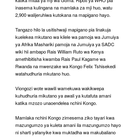
katika mitaa ya mji wa Goma. Ripoti ya WHO pia
inasema kulingana na mamlaka za mji huo, watu
2,900 walijeruhiwa kutokana na mapigano hayo.
Tangazo hilo la usitishwaji mapigano pia linakuja
kuelekea mkutano wa kilele wa pamoja wa Jumuiya
ya Afrika Mashariki pamoja na Jumuiya ya SADC
wiki hii ambapo Rais William Ruto wa Kenya
amethibitisha kwamba Rais Paul Kagame wa
Rwanda na mwenzake wa Kongo Felix Tshisekedi
watahudhuria mkutano huo.
Viongozi wote wawili wamekuwa wakikwepa
kuhudhuria mikutano ya awali ya kutafuta amani
katika mzozo unaoendelea nchini Kongo.
Mamlaka nchini Kongo zimesema ziko tayari kwa
mazungumzo ya kuleta amani ila mazungumzo hayo
ni sharti yafanyike kwa muktadha wa makubaliano