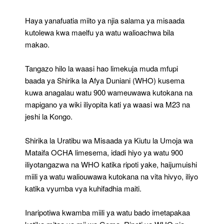
Haya yanafuatia miito ya njia salama ya misaada
kutolewa kwa maelfu ya watu walioachwa bila
makao.
Tangazo hilo la waasi hao limekuja muda mfupi
baada ya Shirika la Afya Duniani (WHO) kusema
kuwa anagalau watu 900 wameuwawa kutokana na
mapigano ya wiki iliyopita kati ya waasi wa M23 na
jeshi la Kongo.
Shirika la Uratibu wa Misaada ya Kiutu la Umoja wa
Mataifa OCHA limesema, idadi hiyo ya watu 900
iliyotangazwa na WHO katika ripoti yake, haijumuishi
miili ya watu waliouwawa kutokana na vita hivyo, iliyo
katika vyumba vya kuhifadhia maiti.
Inaripotiwa kwamba miili ya watu bado imetapakaa