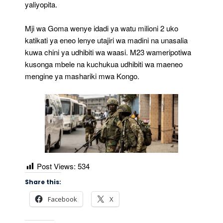
yaliyopita.
Mji wa Goma wenye idadi ya watu milioni 2 uko
katikati ya eneo lenye utajiri wa madini na unasalia
kuwa chini ya udhibiti wa waasi. M23 wameripotiwa
kusonga mbele na kuchukua udhibiti wa maeneo
mengine ya mashariki mwa Kongo.
Post Views:
534
Share this:
Facebook
X