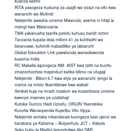
kuanza kesho
RITA yasogeza huduma za usajili wa vizazi na vifo kwa
wananchi wa Mufindi
Ndejembi awasha umeme Mwanubi, asema ni hitaji la
msingi kwa Watanzania
TMA yakanusha taarifa potofu kuhusu baridi nchini
Tanzania kupata dola milioni 41 za kuhifadhi wa
bioanuwai, kuhimili mabadiliko ya tabianchi
Global Education Link yawafunda wanaokwenda
kusoma India
RC Makalla aipongeza NM- AIST kwa tafiti na bunifu
zinazochochea mapinduzi katika kilimo na ufugaji
Ndejembi : Bilioni 6.7 kwa afya ya wananchi, jengo la
mama na mtoto likamilishwe kwa wakati
Serikali kuja na mradi maalum wa kusambaza umeme
kwenye maeneo ya uzalishaji
Kutoka Gumzo Hadi Uzoefu, ORIJIN Yaendelea
Kuvutia Wanaopenda Kujaribu Vitu Vipya.
Ndejembi amtaka mkandarasi kuongeza kasi ujenzi wa
barabara ya Kahama – Bulyanhulu JCT – Kakola
Soko bubu la Madini lagunduliwa jijini DAR