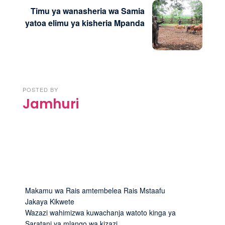
Timu ya wanasheria wa Samia
yatoa elimu ya kisheria Mpanda
POSTED BY
Jamhuri
Makamu wa Rais amtembelea Rais Mstaafu
Jakaya Kikwete
Wazazi wahimizwa kuwachanja watoto kinga ya
Saratani ya mlango wa kizazi