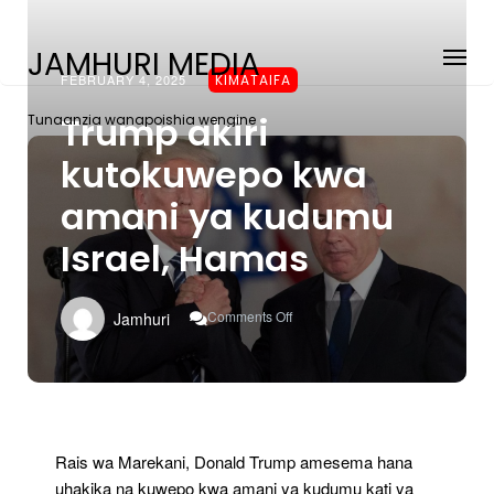
JAMHURI MEDIA
FEBRUARY 4, 2025
KIMATAIFA
Trump akiri
Tunaanzia wanapoishia wengine
kutokuwepo kwa
amani ya kudumu
Israel, Hamas
On
Comments Off
Jamhuri
Trump
Akiri
Kutokuwepo
Kwa
Amani
Ya
Kudumu
Rais wa Marekani, Donald Trump amesema hana
Israel,
uhakika na kuwepo kwa amani ya kudumu kati ya