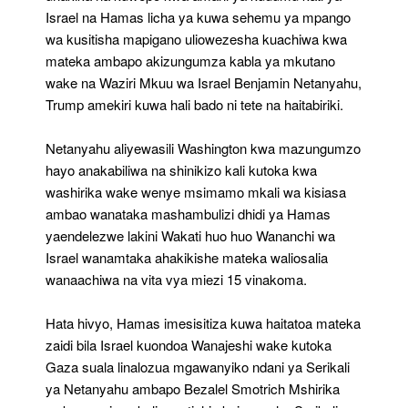
Hamas
Israel na Hamas licha ya kuwa sehemu ya mpango
wa kusitisha mapigano uliowezesha kuachiwa kwa
mateka ambapo akizungumza kabla ya mkutano
wake na Waziri Mkuu wa Israel Benjamin Netanyahu,
Trump amekiri kuwa hali bado ni tete na haitabiriki.
Netanyahu aliyewasili Washington kwa mazungumzo
hayo anakabiliwa na shinikizo kali kutoka kwa
washirika wake wenye msimamo mkali wa kisiasa
ambao wanataka mashambulizi dhidi ya Hamas
yaendelezwe lakini Wakati huo huo Wananchi wa
Israel wanamtaka ahakikishe mateka waliosalia
wanaachiwa na vita vya miezi 15 vinakoma.
Hata hivyo, Hamas imesisitiza kuwa haitatoa mateka
zaidi bila Israel kuondoa Wanajeshi wake kutoka
Gaza suala linalozua mgawanyiko ndani ya Serikali
ya Netanyahu ambapo Bezalel Smotrich Mshirika