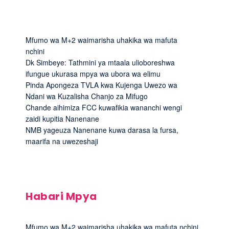
Mfumo wa M+2 waimarisha uhakika wa mafuta
nchini
Dk Simbeye: Tathmini ya mtaala ulioboreshwa
ifungue ukurasa mpya wa ubora wa elimu
Pinda Apongeza TVLA kwa Kujenga Uwezo wa
Ndani wa Kuzalisha Chanjo za Mifugo
Chande aihimiza FCC kuwafikia wananchi wengi
zaidi kupitia Nanenane
NMB yageuza Nanenane kuwa darasa la fursa,
maarifa na uwezeshaji
Habari Mpya
Mfumo wa M+2 waimarisha uhakika wa mafuta nchini