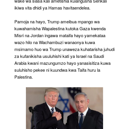
wake wa siasa kali ametishia kuiangusha Serikali
ikiwa vita dhidi ya Hamas havitaendelea.
Pamoja na hayo, Trump ameibua mpango wa
kuwahamisha Wapalestina kutoka Gaza kwenda
Misri na Jordan ingawa mataifa hayo yamekataa
wazo hilo na Wachambuzi wanaonya kuwa
msimamo huo wa Trump unaweza kuhatarisha juhudi
za kufanikisha usuluhishi kati ya Israel na Saudi
Arabia kwani mazungumzo hayo yanasisitiza kuwa
suluhisho pekee ni kuundwa kwa Taifa huru la
Palestina.