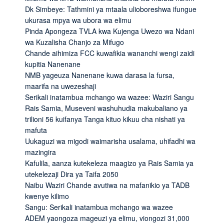
Dk Simbeye: Tathmini ya mtaala ulioboreshwa ifungue
ukurasa mpya wa ubora wa elimu
Pinda Apongeza TVLA kwa Kujenga Uwezo wa Ndani
wa Kuzalisha Chanjo za Mifugo
Chande aihimiza FCC kuwafikia wananchi wengi zaidi
kupitia Nanenane
NMB yageuza Nanenane kuwa darasa la fursa,
maarifa na uwezeshaji
Serikali inatambua mchango wa wazee: Waziri Sangu
Rais Samia, Museveni washuhudia makubaliano ya
trilioni 56 kuifanya Tanga kituo kikuu cha nishati ya
mafuta
Uukaguzi wa migodi waimarisha usalama, uhifadhi wa
mazingira
Kafulila, aanza kutekeleza maagizo ya Rais Samia ya
utekelezaji Dira ya Taifa 2050
Naibu Waziri Chande avutiwa na mafanikio ya TADB
kwenye kilimo
Sangu: Serikali inatambua mchango wa wazee
ADEM yaongoza mageuzi ya elimu, viongozi 31,000