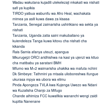
Wadau wakutana kujadili utekelezaji mkakati wa nishati
safi ya kupikia
TIRDO yaibua wabunifu wa Afro Heal, wachakata
mimea ya asili kuwa dawa za kisasa
Tanzania, Senegal zaimarisha ushirikiano wa sekta ya
nishati
Tanzania, Uganda zatia saini makubaliano ya
kuiendeleza Tanga kuwa kitovu cha nishati cha
kikanda
Rais Samia afanya uteuzi, apangua
Mkurugejzi ORCI aridhishwa na kasi ya ujenzi wa kituo
cha matibabu ya saratani BMH
Mfumo wa M+2 waimarisha uhakika wa mafuta nchini
Dk Simbeye: Tathmini ya mtaala ulioboreshwa ifungue
ukurasa mpya wa ubora wa elimu
Pinda Apongeza TVLA kwa Kujenga Uwezo wa Ndani
wa Kuzalisha Chanjo za Mifugo
Chande aihimiza FCC kuwafikia wananchi wengi zaidi
kupitia Nanenane