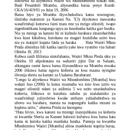
ulitolewa na aliyekuwa Waziri wa Miundombinu wakati huo,
Basil Pesambili Mramba, aliyeandika barua yenye Kumb.
CKA/16/419/01 ya Julai 19, 2006.
Barua hiyo ya Mramba iliyochukuliwa kama mwongozo,
ilisitisha matumizi ya Kanuni Na. 7(3) iliyokuwa inawataka
wasafirishaji kutozwa faini mara nne ya mzigo uliozidi, iwapo
ingeshindikana kuupanga upya au kuushusha katika gari husika.
Nia ya msingi ya kanuni hii ni kulinda barabara zinazoharibika
kwa kiasi kikubwa, kutokana na magari kuzidisha uzito kwa
nia ya matajiri kupata faida ya haraka. Hata Waziri Mkuu
Pinda alisisitiza hili katika taarifa yake kwa vyombo vya habari
Oktoba 10, 2013.
Kubwa zaidi lililozua sintofahamu, Waziri Mkuu Pinda siku ya
Oktoba 10 alipokutana na wahariri jijini Dar es Salaam,
alitangaza rasmi kuwa barua iliyoandikwa na Mramba mwaka
2006 ilikuwa haina nguvu kisheria au kwa maana nyingine
ilivunja sheria na kanuni za Usalama Barabarani.
“Lengo la aliyekuwa Waziri wa Miundombinu [Mramba] kwa
wakati huo (2006) la kutoa msamaha wa tozo kwa uzito wa
magari uliozidi ndani ya asilimia 5 wa uzito unaokubaliwa
kisheria, lilikuwa ni kutafuta suluhu ya malalamiko ya
wasafirishaji yaliyoletwa kwake ambayo yalisababishwa na
ubovu wa barabara, matuta na mapungufu katika mizani za
kupima uzito,” alisema Pinda na kuongeza:
“Hata hivyo, kwa kanuni na misingi inayojulikana ya kisheria
ni kwamba Sheria au Kanuni haiwezi kufutwa kwa barua hata
kama ni kutoka katika mamlaka husika. Pamoja na kwamba
Mheshimiwa Waziri [Mramba] alitoa maelekezo kupitia barua,