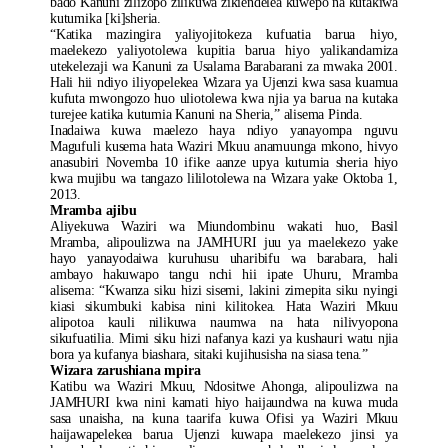
bado Kanuni zilizopo zilikuwa zikiendelea kuwepo na kutakiwa
kutumika [ki]sheria.
“Katika mazingira yaliyojitokeza kufuatia barua hiyo,
maelekezo yaliyotolewa kupitia barua hiyo yalikandamiza
utekelezaji wa Kanuni za Usalama Barabarani za mwaka 2001.
Hali hii ndiyo iliyopelekea Wizara ya Ujenzi kwa sasa kuamua
kufuta mwongozo huo uliotolewa kwa njia ya barua na kutaka
turejee katika kutumia Kanuni na Sheria,” alisema Pinda.
Inadaiwa kuwa maelezo haya ndiyo yanayompa nguvu
Magufuli kusema hata Waziri Mkuu anamuunga mkono, hivyo
anasubiri Novemba 10 ifike aanze upya kutumia sheria hiyo
kwa mujibu wa tangazo lililotolewa na Wizara yake Oktoba 1,
2013.
Mramba ajibu
Aliyekuwa Waziri wa Miundombinu wakati huo, Basil
Mramba, alipoulizwa na JAMHURI juu ya maelekezo yake
hayo yanayodaiwa kuruhusu uharibifu wa barabara, hali
ambayo hakuwapo tangu nchi hii ipate Uhuru, Mramba
alisema: “Kwanza siku hizi sisemi, lakini zimepita siku nyingi
kiasi sikumbuki kabisa nini kilitokea. Hata Waziri Mkuu
alipotoa kauli nilikuwa naumwa na hata nilivyopona
sikufuatilia. Mimi siku hizi nafanya kazi ya kushauri watu njia
bora ya kufanya biashara, sitaki kujihusisha na siasa tena.”
Wizara zarushiana mpira
Katibu wa Waziri Mkuu, Ndositwe Ahonga, alipoulizwa na
JAMHURI kwa nini kamati hiyo haijaundwa na kuwa muda
sasa unaisha, na kuna taarifa kuwa Ofisi ya Waziri Mkuu
haijawapelekea barua Ujenzi kuwapa maelekezo jinsi ya