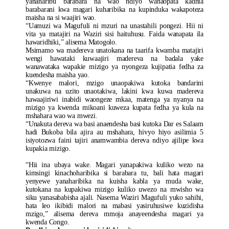
yanaharibu barabara na wao ndiyo wanaopata kadhia
barabarani kwa magari kuharibika na kupinduka wakapoteza
maisha na si waajiri wao.
“Uamuzi wa Magufuli ni mzuri na unastahili pongezi. Hii ni
vita ya matajiri na Waziri sisi haituhusu. Faida wanapata ila
hawaridhiki,” alisema Matogolo.
Msimamo wa madereva unatokana na taarifa kwamba matajiri
wengi hawataki kuwaajiri madereva na badala yake
wanawataka wapakie mizigo ya nyongeza kujipatia fedha za
kuendesha maisha yao.
“Kwenye malori, mzigo unaopakiwa kutoka bandarini
unakuwa na uzito unaotakiwa, lakini kwa kuwa madereva
hawaajiriwi inabidi waongeze mkaa, matenga ya nyanya na
mizigo ya kwenda mikoani kuweza kupata fedha ya kula na
mshahara wao wa mwezi.
“Unakuta dereva wa basi anaendesha basi kutoka Dar es Salaam
hadi Bukoba bila ajira au mshahara, hivyo hiyo asilimia 5
isiyotozwa faini tajiri anamwambia dereva ndiyo ajilipe kwa
kupakia mizigo.
“Hii ina ubaya wake. Magari yanapakiwa kuliko wezo na
kimsingi kinachoharibika si barabara tu, bali hata magari
yenyewe yanaharibika na kuisha kabla ya muda wake,
kutokana na kupakiwa mizigo kuliko uwezo na mwisho wa
siku yanasababisha ajali. Nasema Waziri Magufuli yuko sahihi,
hata leo ikibidi malori na mabasi yasiruhusiwe kuzidisha
mzigo,” alisema dereva mmoja anayeendesha magari ya
kwenda Congo.