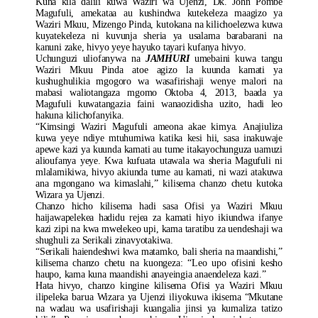
Kuna kila dalili kuwa Waziri wa Ujenzi, Dk. John Pombe
Magufuli, amekataa au kushindwa kutekeleza maagizo ya
Waziri Mkuu, Mizengo Pinda, kutokana na kilichoelezwa kuwa
kuyatekeleza ni kuvunja sheria ya usalama barabarani na
kanuni zake, hivyo yeye hayuko tayari kufanya hivyo.
Uchunguzi uliofanywa na
JAMHURI
umebaini kuwa tangu
Waziri Mkuu Pinda atoe agizo la kuunda kamati ya
kushughulikia mgogoro wa wasafirishaji wenye malori na
mabasi waliotangaza mgomo Oktoba 4, 2013, baada ya
Magufuli kuwatangazia faini wanaozidisha uzito, hadi leo
hakuna kilichofanyika.
“Kimsingi Waziri Magufuli ameona akae kimya. Anajiuliza
kuwa yeye ndiye mtuhumiwa katika kesi hii, sasa inakuwaje
apewe kazi ya kuunda kamati au tume itakayochunguza uamuzi
alioufanya yeye. Kwa kufuata utawala wa sheria Magufuli ni
mlalamikiwa, hivyo akiunda tume au kamati, ni wazi atakuwa
ana mgongano wa kimaslahi,” kilisema chanzo chetu kutoka
Wizara ya Ujenzi.
Chanzo hicho kilisema hadi sasa Ofisi ya Waziri Mkuu
haijawapelekea hadidu rejea za kamati hiyo ikiundwa ifanye
kazi zipi na kwa mwelekeo upi, kama taratibu za uendeshaji wa
shughuli za Serikali zinavyotakiwa.
“Serikali haiendeshwi kwa matamko, bali sheria na maandishi,”
kilisema chanzo chetu na kuongeza: “Leo upo ofisini kesho
haupo, kama kuna maandishi anayeingia anaendeleza kazi.”
Hata hivyo, chanzo kingine kilisema Ofisi ya Waziri Mkuu
ilipeleka barua Wizara ya Ujenzi iliyokuwa ikisema “Mkutane
na wadau wa usafirishaji kuangalia jinsi ya kumaliza tatizo