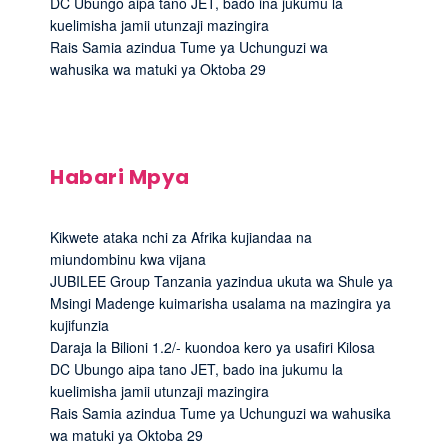
DC Ubungo aipa tano JET, bado ina jukumu la
kuelimisha jamii utunzaji mazingira
Rais Samia azindua Tume ya Uchunguzi wa
wahusika wa matuki ya Oktoba 29
Habari Mpya
Kikwete ataka nchi za Afrika kujiandaa na
miundombinu kwa vijana
JUBILEE Group Tanzania yazindua ukuta wa Shule ya
Msingi Madenge kuimarisha usalama na mazingira ya
kujifunzia
Daraja la Bilioni 1.2/- kuondoa kero ya usafiri Kilosa
DC Ubungo aipa tano JET, bado ina jukumu la
kuelimisha jamii utunzaji mazingira
Rais Samia azindua Tume ya Uchunguzi wa wahusika
wa matuki ya Oktoba 29