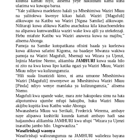
kuunda kamati hiyo, alisema yeye hakudhani kama kuna
ulazima wa kuwapa barua.
“Yale yalikuwa maelekezo halali ya Mheshimiwa Waziri Mkuu
na yalitolewa kwenye kikao halali. Waziri [Magufuli]
alikuwapo na Katibu wa Waziri [Ngusa Samike] alikuwapo.
Nilitaraji kuwa alikuwa Katibu anachukua kila kinachoendelea
na alipaswa kumwandikia waziri wake kwa ajili ya utekelezaji.
Hebu mtafute Katibu wa Waziri anaweza kuwa na majibu,”
alisema Ahonga.
Pamoja na Samike kutopatikana ofisini baada ya kuelezwa
kuwa alikuwa safarini Kigoma, na baadaye Mwanza wakiwa
pamoja na Waziri Magufuli, Msemaji wa Wizara ya Ujenzi,
Injinia Martine Ntemo, aliiambia
JAMHURI
kuwa suala hilo
ni zito na kwa kuwa lipo katika ngazi ya Waziri Mkuu, Waziri
Mkuu ndiye wa kulizungumzia.
“Hili suala linanizidi kimo, ni ama umuone Mheshimiwa
Waziri [Magufuli] mwenyewe au Mheshimiwa Waziri Mkuu
[Pinda] ndiyo wenye mamlaka ya kulizungumzia,” alisema
Ntemo.
Magufuli kwa upande wake, mara zote hakupokea simu na hata
alipotumiwa ujumbe mfupi hakujibu, huku Waziri Mkuu
akijibu kupitia kwa Katibu wake Ahonga.
Mwanasheria Mkuu wa Serikali, Frederick Werema, ambaye
naye alipaswa kushiriki kuunda kamati ambayo hadi sasa
haijaundwa aliliambia JAMHURI kwa ufupi “Wizara ya Ujenzi
inaratibu jambo hilo. Ungewauliza.”
Wasafirishaji waonya
Wasafirishaji waliozungumza na JAMHURI walieleza bayana