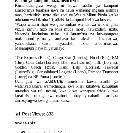
Baadhi ya kampuni hazizidishi uzito
Kinachoshangaza wengi ni kuwa baadhi ya kampuni
zinazofanya biashara sawa na hawa wanaong’angania asilimia
tano, hazizidishi uzito siku zote na Waziri Mkuu Pinda katika
mkutano wa Oktoba 10, alizisifia kampuni hizi kwa kusema:
“Wapo wasafirishaji wengine ambao wamekuwa wakizingatia
vizuri kanuni hizo na kwa muda mrefu hawazidishi uzito.
Napenda kuchukua nafasi hii kutambua na kuyapongeza
makampuni yafuatayo ambayo kwa takwimu nilizopatiwa,
yanaonekana kuwa hayazidishi uzito unaoruhusiwa.
Makampuni hayo ni yafuatayo:
“Dar Express (Buses), Cargo Star (Lorries), Hood (Bus), BM
(Bus), Coca-Cola (Lorries), Bakhresa (Lorries), TBL (Lorries),
Golden Coach (Bus), Kanji Lalji (Lorries), Tawaqal
(Lorry/Bus), Consolidated Logistic (Lorry), Ramada Transport
(Lorry) na BP-Puma (Lorries).
Uchunguzi wa
JAMHURI
umebaini kuwa baadhi ya
wafanyabiashara wamechangia kwa kiasi kikubwa kuhujumu
mtandao wa reli nchini, kwa kuwa wanapata faida kubwa
kusafirisha mizigo kwa malori, ambayo yanaharibu barabara
zinazojengwa kwa gharama kubwa.
Post Views:
833
Share this: