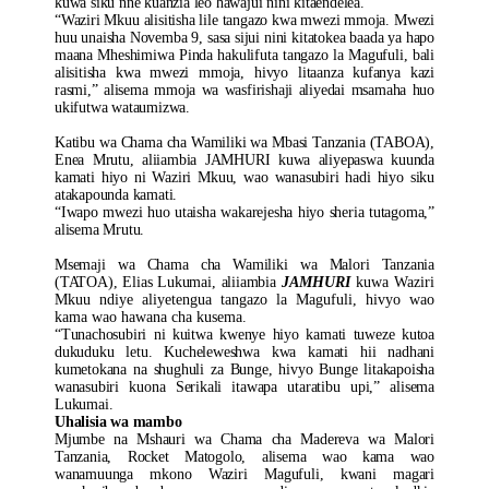
kuwa siku nne kuanzia leo hawajui nini kitaendelea.
“Waziri Mkuu alisitisha lile tangazo kwa mwezi mmoja. Mwezi
huu unaisha Novemba 9, sasa sijui nini kitatokea baada ya hapo
maana Mheshimiwa Pinda hakulifuta tangazo la Magufuli, bali
alisitisha kwa mwezi mmoja, hivyo litaanza kufanya kazi
rasmi,” alisema mmoja wa wasfirishaji aliyedai msamaha huo
ukifutwa wataumizwa.
Katibu wa Chama cha Wamiliki wa Mbasi Tanzania (TABOA),
Enea Mrutu, aliiambia JAMHURI kuwa aliyepaswa kuunda
kamati hiyo ni Waziri Mkuu, wao wanasubiri hadi hiyo siku
atakapounda kamati.
“Iwapo mwezi huo utaisha wakarejesha hiyo sheria tutagoma,”
alisema Mrutu.
Msemaji wa Chama cha Wamiliki wa Malori Tanzania
(TATOA), Elias Lukumai, aliiambia
JAMHURI
kuwa Waziri
Mkuu ndiye aliyetengua tangazo la Magufuli, hivyo wao
kama wao hawana cha kusema.
“Tunachosubiri ni kuitwa kwenye hiyo kamati tuweze kutoa
dukuduku letu. Kucheleweshwa kwa kamati hii nadhani
kumetokana na shughuli za Bunge, hivyo Bunge litakapoisha
wanasubiri kuona Serikali itawapa utaratibu upi,” alisema
Lukumai.
Uhalisia wa mambo
Mjumbe na Mshauri wa Chama cha Madereva wa Malori
Tanzania, Rocket Matogolo, alisema wao kama wao
wanamuunga mkono Waziri Magufuli, kwani magari