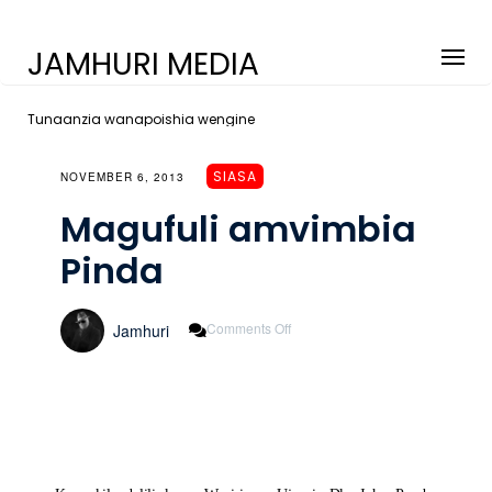
JAMHURI MEDIA
Tunaanzia wanapoishia wengine
SIASA
NOVEMBER 6, 2013
Magufuli amvimbia
Pinda
On
Comments Off
Jamhuri
Magufuli
Amvimbia
Pinda