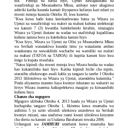
hili.” Pamoja na barua hiyo, Ujenzi hawajakutana na
wasafirishaji au Mwanasheria Mkuu, ambaye naye aliagizwa
ashiriki katika kuunda kamati iliyopaswa kufanya kazi ndani ya
mwezi mmoja kuanzia Oktoba 10, kwa kusema:
“Kwa kuwa bado kuna kutokuelewana baina ya Wizara ya
Ujenzi na wasafirishaji wa malori na mabasi kuhusu utelekezaji
wa kanuni 7 (3) kwamba haitekelezeki kirahisi, ninaiagiza
Wizara ya Ujenzi ikutane na wadau wa usafirishaji kujadiliana
kuhusu namna bora ya kutekeleza kanuni hiyo.
“Kwa hiyo, Wizara ya Ujenzi na Ofisi ya Mwanasheria Mkuu
wa Serikali wanatakiwa kuunda timu ya wataalamu ambao
watakutana na wawakilishi wachache wa wamiliki wa malori
na mabasi (TATOA na TABOA) ili kupitia kanuni hizo kwa
lengo la kupata mwafaka.
“Natoa kipindi cha mwezi mmoja kwa Wizara husika na wadau
hao kukamilisha kazi hiyo. Katika kipindi hicho cha mpito,
utaratibu uliokuwapo awali kabla ya tangazo la tarehe 1 Oktoba
2013 lililotolewa na Wizara ya Ujenzi, utaendelea kutumika.”
Pinda aliyasema maneno haya kwenye mkutano na wahariri na
hivyo Wizara inasema haikupelekewa maagizo ya kimaandishi
kuhusu haya.
Chanzo cha mgogoro
Mgogoro uliibuka Oktoba 4, 2013 baada ya Wizara ya Ujenzi
kuchapisha tangazo Oktoba 1, likisema kuwa msamaha wa
asilimia 5 ya uzito uliozidi uliokuwa unatolewa na Serikali
kwenye mizani, sasa unafutwa rasmi kwani ulitolewa kinyume
cha sheria na kanuni za Usalama Barabarani mwaka 2006.
Uchunguzi wa
JAMHURI
umebaini kuwa msamaha huo