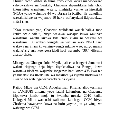
Chanzo hicho kilitoa shutuma nzito kuwa katika mapendekezo
yaliyokataliwa na Serikali, Chadema ilipendekeza kila chuo
kikuu kitoe wanafunzi watatu, mashirika yasiyo ya kiserikali
(NGO) yatoe wajumbe 44 wa Baraza la Katiba, ila wakulima
wawakilishwe na wajumbe 10 huku wafanyakazi ikipendekeza
nafasi tano.
“Kwa mawazo yao, Chadema walidhani wanakubalika mno
katika vyuo vikuu, hivyo wakawa wanajua kuwa wakipata
wanafunzi watatu kutoka kila chuo kikuu ni wastani wa
wanafunzi 100 ambao wangekuwa wafuasi wao. NGO nazo
wakawa na imani kuwa zinawaunga mkono wao, ndiyo maana
waking’ang’ania kuongeza idadi hadi wajumbe 438,” kilisema
chanzo chetu.
Mbunge wa Ubungo, John Mnyika, alisema bungeni Jumamosi
wakati akijenga hoja hiyo iliyokataliwa na Bunge, kuwa
wanataka idadi ya wajumbe iongezwe hadi kuwa 438 kwa nia
ya kuhakikisha uwakilishi wa makundi ya kijamii unakuwa na
uwiano wa wabunge wanaotokana na vyama.
Katibu Mkuu wa CCM, Abdulrahman Kinana, alipowasiliana
na JAMHURI alisema yeye hataki kulumbana na Chadema,
isipokuwa jambo moja tu kwamba mwaka 2010 katika
Uchaguzi Mkuu wananchi waliamua kuichagua CCM, hivyo
Chadema hawapaswi kuwa na hofu yoyote juu ya wingi wa
wabunge wa CCM.