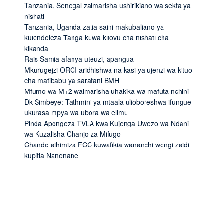
Tanzania, Senegal zaimarisha ushirikiano wa sekta ya
nishati
Tanzania, Uganda zatia saini makubaliano ya
kuiendeleza Tanga kuwa kitovu cha nishati cha
kikanda
Rais Samia afanya uteuzi, apangua
Mkurugejzi ORCI aridhishwa na kasi ya ujenzi wa kituo
cha matibabu ya saratani BMH
Mfumo wa M+2 waimarisha uhakika wa mafuta nchini
Dk Simbeye: Tathmini ya mtaala ulioboreshwa ifungue
ukurasa mpya wa ubora wa elimu
Pinda Apongeza TVLA kwa Kujenga Uwezo wa Ndani
wa Kuzalisha Chanjo za Mifugo
Chande aihimiza FCC kuwafikia wananchi wengi zaidi
kupitia Nanenane