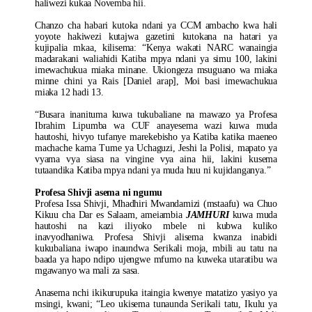
haliwezi kukaa Novemba hii.
Chanzo cha habari kutoka ndani ya CCM ambacho kwa hali
yoyote hakiwezi kutajwa gazetini kutokana na hatari ya
kujipalia mkaa, kilisema: “Kenya wakati NARC wanaingia
madarakani waliahidi Katiba mpya ndani ya simu 100, lakini
imewachukua miaka minane. Ukiongeza msuguano wa miaka
minne chini ya Rais [Daniel arap], Moi basi imewachukua
miaka 12 hadi 13.
“Busara inanituma kuwa tukubaliane na mawazo ya Profesa
Ibrahim Lipumba wa CUF anayesema wazi kuwa muda
hautoshi, hivyo tufanye marekebisho ya Katiba katika maeneo
machache kama Tume ya Uchaguzi, Jeshi la Polisi, mapato ya
vyama vya siasa na vingine vya aina hii, lakini kusema
tutaandika Katiba mpya ndani ya muda huu ni kujidanganya.”
Profesa Shivji asema ni ngumu
Profesa Issa Shivji, Mhadhiri Mwandamizi (mstaafu) wa Chuo
Kikuu cha Dar es Salaam, ameiambia
JAMHURI
kuwa muda
hautoshi na kazi iliyoko mbele ni kubwa kuliko
inavyodhaniwa. Profesa Shivji alisema kwanza inabidi
kukubaliana iwapo inaundwa Serikali moja, mbili au tatu na
baada ya hapo ndipo ujengwe mfumo na kuweka utaratibu wa
mgawanyo wa mali za sasa.
Anasema nchi ikikurupuka itaingia kwenye matatizo yasiyo ya
msingi, kwani; “Leo ukisema tunaunda Serikali tatu, Ikulu ya