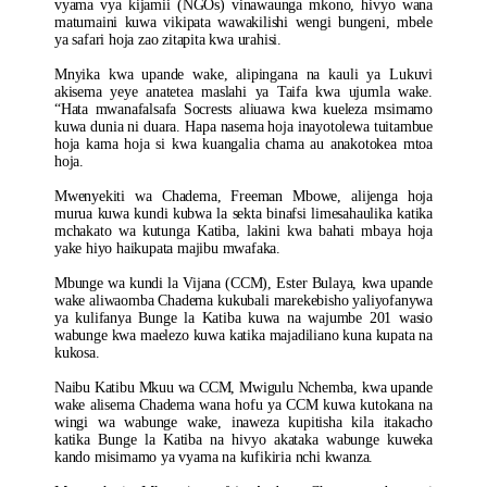
vyama vya kijamii (NGOs) vinawaunga mkono, hivyo wana
matumaini kuwa vikipata wawakilishi wengi bungeni, mbele
ya safari hoja zao zitapita kwa urahisi.
Mnyika kwa upande wake, alipingana na kauli ya Lukuvi
akisema yeye anatetea maslahi ya Taifa kwa ujumla wake.
“Hata mwanafalsafa Socrests aliuawa kwa kueleza msimamo
kuwa dunia ni duara. Hapa nasema hoja inayotolewa tuitambue
hoja kama hoja si kwa kuangalia chama au anakotokea mtoa
hoja.
Mwenyekiti wa Chadema, Freeman Mbowe, alijenga hoja
murua kuwa kundi kubwa la sekta binafsi limesahaulika katika
mchakato wa kutunga Katiba, lakini kwa bahati mbaya hoja
yake hiyo haikupata majibu mwafaka.
Mbunge wa kundi la Vijana (CCM), Ester Bulaya, kwa upande
wake aliwaomba Chadema kukubali marekebisho yaliyofanywa
ya kulifanya Bunge la Katiba kuwa na wajumbe 201 wasio
wabunge kwa maelezo kuwa katika majadiliano kuna kupata na
kukosa.
Naibu Katibu Mkuu wa CCM, Mwigulu Nchemba, kwa upande
wake alisema Chadema wana hofu ya CCM kuwa kutokana na
wingi wa wabunge wake, inaweza kupitisha kila itakacho
katika Bunge la Katiba na hivyo akataka wabunge kuweka
kando misimamo ya vyama na kufikiria nchi kwanza.