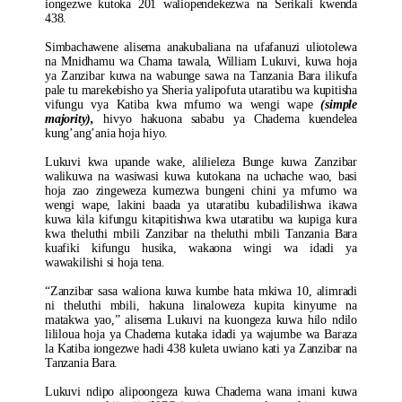
iongezwe kutoka 201 waliopendekezwa na Serikali kwenda
438.
Simbachawene alisema anakubaliana na ufafanuzi uliotolewa
na Mnidhamu wa Chama tawala, William Lukuvi, kuwa hoja
ya Zanzibar kuwa na wabunge sawa na Tanzania Bara ilikufa
pale tu marekebisho ya Sheria yalipofuta utaratibu wa kupitisha
vifungu vya Katiba kwa mfumo wa wengi wape
(simple
majority),
hivyo hakuona sababu ya Chadema kuendelea
kung’ang’ania hoja hiyo.
Lukuvi kwa upande wake, alilieleza Bunge kuwa Zanzibar
walikuwa na wasiwasi kuwa kutokana na uchache wao, basi
hoja zao zingeweza kumezwa bungeni chini ya mfumo wa
wengi wape, lakini baada ya utaratibu kubadilishwa ikawa
kuwa kila kifungu kitapitishwa kwa utaratibu wa kupiga kura
kwa theluthi mbili Zanzibar na theluthi mbili Tanzania Bara
kuafiki kifungu husika, wakaona wingi wa idadi ya
wawakilishi si hoja tena.
“Zanzibar sasa waliona kuwa kumbe hata mkiwa 10, alimradi
ni theluthi mbili, hakuna linaloweza kupita kinyume na
matakwa yao,” alisema Lukuvi na kuongeza kuwa hilo ndilo
lililoua hoja ya Chadema kutaka idadi ya wajumbe wa Baraza
la Katiba iongezwe hadi 438 kuleta uwiano kati ya Zanzibar na
Tanzania Bara.
Lukuvi ndipo alipoongeza kuwa Chadema wana imani kuwa