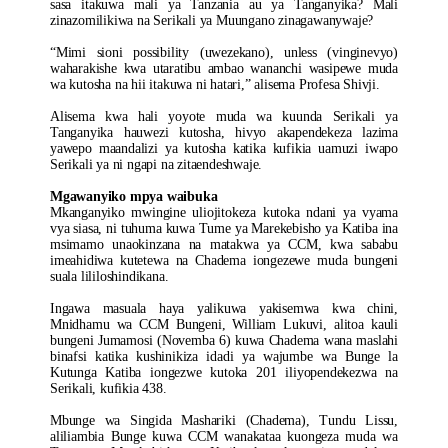
sasa itakuwa mali ya Tanzania au ya Tanganyika? Mali
zinazomilikiwa na Serikali ya Muungano zinagawanywaje?
“Mimi sioni possibility (uwezekano), unless (vinginevyo)
waharakishe kwa utaratibu ambao wananchi wasipewe muda
wa kutosha na hii itakuwa ni hatari,” alisema Profesa Shivji.
Alisema kwa hali yoyote muda wa kuunda Serikali ya
Tanganyika hauwezi kutosha, hivyo akapendekeza lazima
yawepo maandalizi ya kutosha katika kufikia uamuzi iwapo
Serikali ya ni ngapi na zitaendeshwaje.
Mgawanyiko mpya waibuka
Mkanganyiko mwingine uliojitokeza kutoka ndani ya vyama
vya siasa, ni tuhuma kuwa Tume ya Marekebisho ya Katiba ina
msimamo unaokinzana na matakwa ya CCM, kwa sababu
imeahidiwa kutetewa na Chadema iongezewe muda bungeni
suala lililoshindikana.
Ingawa masuala haya yalikuwa yakisemwa kwa chini,
Mnidhamu wa CCM Bungeni, William Lukuvi, alitoa kauli
bungeni Jumamosi (Novemba 6) kuwa Chadema wana maslahi
binafsi katika kushinikiza idadi ya wajumbe wa Bunge la
Kutunga Katiba iongezwe kutoka 201 iliyopendekezwa na
Serikali, kufikia 438.
Mbunge wa Singida Mashariki (Chadema), Tundu Lissu,
aliliambia Bunge kuwa CCM wanakataa kuongeza muda wa