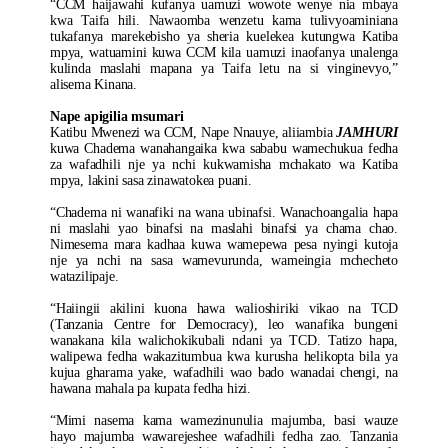
“CCM haijawahi kufanya uamuzi wowote wenye nia mbaya
kwa Taifa hili. Nawaomba wenzetu kama tulivyoaminiana
tukafanya marekebisho ya sheria kuelekea kutungwa Katiba
mpya, watuamini kuwa CCM kila uamuzi inaofanya unalenga
kulinda maslahi mapana ya Taifa letu na si vinginevyo,”
alisema Kinana.
Nape apigilia msumari
Katibu Mwenezi wa CCM, Nape Nnauye, aliiambia
JAMHURI
kuwa Chadema wanahangaika kwa sababu wamechukua fedha
za wafadhili nje ya nchi kukwamisha mchakato wa Katiba
mpya, lakini sasa zinawatokea puani.
“Chadema ni wanafiki na wana ubinafsi. Wanachoangalia hapa
ni maslahi yao binafsi na maslahi binafsi ya chama chao.
Nimesema mara kadhaa kuwa wamepewa pesa nyingi kutoja
nje ya nchi na sasa wamevurunda, wameingia mchecheto
watazilipaje.
“Haiingii akilini kuona hawa walioshiriki vikao na TCD
(Tanzania Centre for Democracy), leo wanafika bungeni
wanakana kila walichokikubali ndani ya TCD. Tatizo hapa,
walipewa fedha wakazitumbua kwa kurusha helikopta bila ya
kujua gharama yake, wafadhili wao bado wanadai chengi, na
hawana mahala pa kupata fedha hizi.
“Mimi nasema kama wamezinunulia majumba, basi wauze
hayo majumba wawarejeshee wafadhili fedha zao. Tanzania