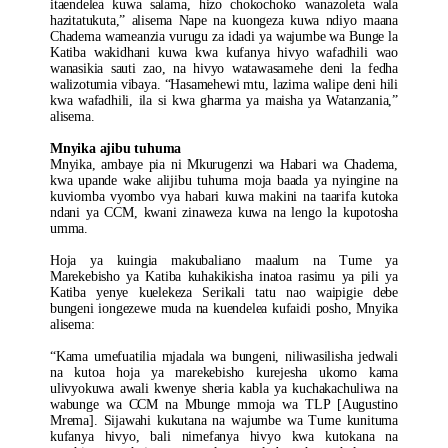
itaendelea kuwa salama, hizo chokochoko wanazoleta wala
hazitatukuta,” alisema Nape na kuongeza kuwa ndiyo maana
Chadema wameanzia vurugu za idadi ya wajumbe wa Bunge la
Katiba wakidhani kuwa kwa kufanya hivyo wafadhili wao
wanasikia sauti zao, na hivyo watawasamehe deni la fedha
walizotumia vibaya. “Hasamehewi mtu, lazima walipe deni hili
kwa wafadhili, ila si kwa gharma ya maisha ya Watanzania,”
alisema.
Mnyika ajibu tuhuma
Mnyika, ambaye pia ni Mkurugenzi wa Habari wa Chadema,
kwa upande wake alijibu tuhuma moja baada ya nyingine na
kuviomba vyombo vya habari kuwa makini na taarifa kutoka
ndani ya CCM, kwani zinaweza kuwa na lengo la kupotosha
umma.
Hoja ya kuingia makubaliano maalum na Tume ya
Marekebisho ya Katiba kuhakikisha inatoa rasimu ya pili ya
Katiba yenye kuelekeza Serikali tatu nao waipigie debe
bungeni iongezewe muda na kuendelea kufaidi posho, Mnyika
alisema:
“Kama umefuatilia mjadala wa bungeni, niliwasilisha jedwali
na kutoa hoja ya marekebisho kurejesha ukomo kama
ulivyokuwa awali kwenye sheria kabla ya kuchakachuliwa na
wabunge wa CCM na Mbunge mmoja wa TLP [Augustino
Mrema]. Sijawahi kukutana na wajumbe wa Tume kunituma
kufanya hivyo, bali nimefanya hivyo kwa kutokana na