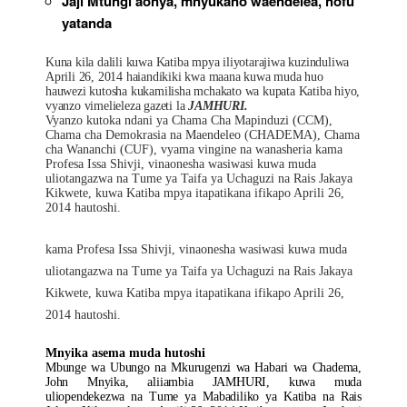
Jaji Mtungi aonya, mnyukano waendelea, hofu
yatanda
Kuna kila dalili kuwa Katiba mpya iliyotarajiwa kuzinduliwa
Aprili 26, 2014 haiandikiki kwa maana kuwa muda huo
hauwezi kutosha kukamilisha mchakato wa kupata Katiba hiyo,
vyanzo vimelieleza gazeti la
JAMHURI.
Vyanzo kutoka ndani ya Chama Cha Mapinduzi (CCM),
Chama cha Demokrasia na Maendeleo (CHADEMA), Chama
cha Wananchi (CUF), vyama vingine na wanasheria kama
Profesa Issa Shivji, vinaonesha wasiwasi kuwa muda
uliotangazwa na Tume ya Taifa ya Uchaguzi na Rais Jakaya
Kikwete, kuwa Katiba mpya itapatikana ifikapo Aprili 26,
2014 hautoshi.
kama Profesa Issa Shivji, vinaonesha wasiwasi kuwa muda
uliotangazwa na Tume ya Taifa ya Uchaguzi na Rais Jakaya
Kikwete, kuwa Katiba mpya itapatikana ifikapo Aprili 26,
2014 hautoshi.
Mnyika asema muda hutoshi
Mbunge wa Ubungo na Mkurugenzi wa Habari wa Chadema,
John Mnyika, aliiambia JAMHURI, kuwa muda
uliopendekezwa na Tume ya Mabadiliko ya Katiba na Rais