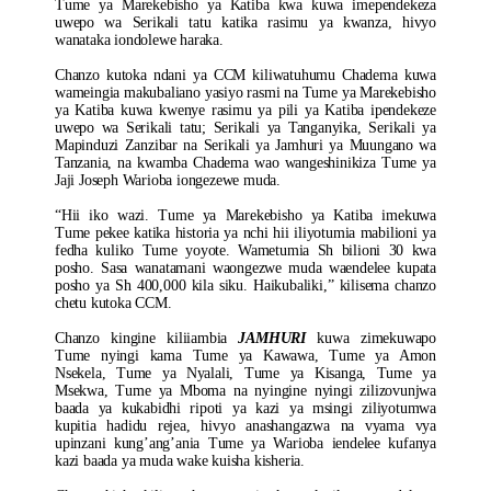
Tume ya Marekebisho ya Katiba kwa kuwa imependekeza
uwepo wa Serikali tatu katika rasimu ya kwanza, hivyo
wanataka iondolewe haraka.
Chanzo kutoka ndani ya CCM kiliwatuhumu Chadema kuwa
wameingia makubaliano yasiyo rasmi na Tume ya Marekebisho
ya Katiba kuwa kwenye rasimu ya pili ya Katiba ipendekeze
uwepo wa Serikali tatu; Serikali ya Tanganyika, Serikali ya
Mapinduzi Zanzibar na Serikali ya Jamhuri ya Muungano wa
Tanzania, na kwamba Chadema wao wangeshinikiza Tume ya
Jaji Joseph Warioba iongezewe muda.
“Hii iko wazi. Tume ya Marekebisho ya Katiba imekuwa
Tume pekee katika historia ya nchi hii iliyotumia mabilioni ya
fedha kuliko Tume yoyote. Wametumia Sh bilioni 30 kwa
posho. Sasa wanatamani waongezwe muda waendelee kupata
posho ya Sh 400,000 kila siku. Haikubaliki,” kilisema chanzo
chetu kutoka CCM.
Chanzo kingine kiliiambia
JAMHURI
kuwa zimekuwapo
Tume nyingi kama Tume ya Kawawa, Tume ya Amon
Nsekela, Tume ya Nyalali, Tume ya Kisanga, Tume ya
Msekwa, Tume ya Mboma na nyingine nyingi zilizovunjwa
baada ya kukabidhi ripoti ya kazi ya msingi ziliyotumwa
kupitia hadidu rejea, hivyo anashangazwa na vyama vya
upinzani kung’ang’ania Tume ya Warioba iendelee kufanya
kazi baada ya muda wake kuisha kisheria.