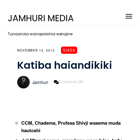
JAMHURI MEDIA
Tunaanzia wanapoishia wengine
SIASA
NOVEMBER 13, 2013
Katiba haiandikiki
On
Comments Off
Jamhuri
Katiba
Haiandikiki
CCM, Chadema, Profesa Shivji wasema muda
hautoshi