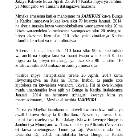
Jakaya Kikwete kuwa Aprili 26, 2014 Katiba mpya ya Jamhuri
ya Muungano wa Tanzani itatangazwa hautoshi.
Mnyika amesema katika mahojiano na
JAMHURI
kuwa Bunge
la Katiba linapaswa kukaa kwa siku 70 kuanzia Januari, 2014,
na sheria inataka kuwa wasipokubaliana waongezwe siku 20 na
ikiwa wataendelea kutoelewana waongezwe siku 20 nyingine,
hivyo akasema hizo siku 110 peke yake zinaifanya Katiba
isiandikike ndani ya muda uliotajwa.
Alisema ukiacha hizo siku 110 kuna siku 90 za kuelimisha
wananchi na kupiga kura ya maoni iwapo wanakubali Katiba
mpya au la, hivyo ukichanganya hizo siku 90 na siku 110
zinakuwa siku 200 ambazo ni zaidi ya miezi sita.
“Katiba mpya haitapatikana tarehe 26 Aprili, 2014 kama
ilivyotangazwa na Rais na Tume. Inabidi tu pande zote
zijitokeze na kuwaeleza wananchi ukweli. Hii ni kwa kurejea
muda unaohitajika kwa ajili ya Bunge la Katiba litakaloanza
Januari, 2014 na hatimaye uchaguzi kwenye kura ya
maamuzi/maoni,” Mnyika aliiambia
JAMHURI.
Dhana ya Mnyika inatokana na ukweli kwamba kwa ratiba ya
awali ilikuwa Bunge la Katiba lianze Novemba, mwaka huu,
lakini kwa maelezo ya Rais Jakaya Kikwete kwenye Bunge la
Jamhuri ya Muungano wa Tanzania siku ya Alhamis (Novemba
6) kuwa ameiongezea Tume ya Jaji Warioba muda hadi
Desemba 15, 2013, inathibitisha kuwa Bunge la Katiba