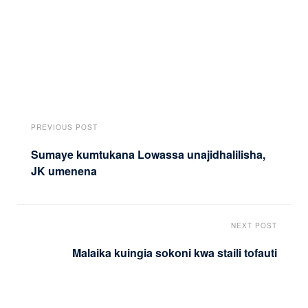
PREVIOUS POST
Sumaye kumtukana Lowassa unajidhalilisha,
JK umenena
NEXT POST
Malaika kuingia sokoni kwa staili tofauti