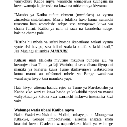
yanayohusu Katiba mpya, wananchi wanapaswa kuungana na
kuwa wamoja kujiepusha na kuwa na mitizamo ya kivyama.
“Mambo ya Katiba tufute element (mwelekeo) za vyama
zinazoleta sintofahamu. Maana tukifika huko kama wananchi
tutasema hata waendesha ndege sasa wanapaswa kuwa wa
chama fulani. Katiba ya nchi ni sawa na kuendesha ndege,
hakuna chama pale.
“Katiba hii mbele ya safari huenda ikapatikana wakati vyama
vyote hivi havipo, sasa hili ni suala la kitaifa si la kiitikadi,”
Jaji Mutungi aliiambia
JAMHURI.
Kuhusu suala lililoleta mvutano mkubwa bungeni juu ya
kuvunjwa kwa Tume ya Jaji Warioba, alisema dhana iliyopo ni
mantiki ya kisheria kuwa Tume ikishavunjwa watakaoitwa
kutoa maoni au ufafanuzi mbele ya Bunge watakuwa
wanafanya hivyo kwa mamlaka yapi.
Hata hivyo, alisema hadidu rejea za Tume ya Marekebisho ya
Katiba ziko wazi tu kuwa baada ya kukabidhi ripoti ya maoni
waliyokusanya kutoka kwa wananchi inakuwa imemaliza kazi
yake.
Wabunge watia ubani Katiba mpya
Naibu Waziri wa Nishati na Madini, ambaye pia ni Mbunge wa
Kibakwe, George Simbachawene, alisema anapata shida
kuamini kuwa Chadema wanapendekeza idadi ya wabunge