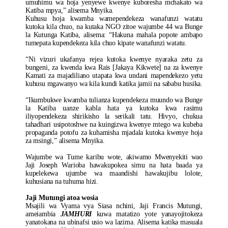
umuhimu wa hoja yenyewe kwenye kuboresha mchakato wa
Katiba mpya,” alisema Mnyika.
Kuhusu hoja kwamba wamependekeza wanafunzi watatu
kutoka kila chuo, na kutaka NGO zitoe wajumbe 44 wa Bunge
la Kutunga Katiba, alisema: “Hakuna mahala popote ambapo
tumepata kupendekeza kila chuo kipate wanafunzi watatu.
“Ni vizuri ukafanya rejea kutoka kwenye nyaraka zetu za
bungeni, za kwenda kwa Rais [Jakaya Kikwete] na za kwenye
Kamati za majadiliano utapata kwa undani mapendekezo yetu
kuhusu mgawanyo wa kila kundi katika jamii na sababu husika.
“Ikumbukwe kwamba tulianza kupendekeza muundo wa Bunge
la Katiba uanze kabla hata ya kutoka kwa rasimu
iliyopendekeza shirikisho la serikali tatu. Hivyo, chukua
tahadhari usipotoshwe na kuingizwa kwenye mtego wa kubeba
propaganda potofu za kuhamisha mjadala kutoka kwenye hoja
za msingi,” alisema Mnyika.
Wajumbe wa Tume karibu wote, akiwamo Mwenyekiti wao
Jaji Joseph Warioba hawakupokea simu na hata baada ya
kupelekewa ujumbe wa maandishi hawakujibu lolote,
kuhusiana na tuhuma hizi.
Jaji Mutungi atoa wosia
Msajili wa Vyama vya Siasa nchini, Jaji Francis Mutungi,
ameiambia
JAMHURI
kuwa matatizo yote yanayojitokeza
yanatokana na ubinafsi usio wa lazima. Alisema katika masuala