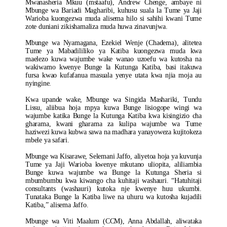
Mwanasheria Mkuu (mstaafu), Andrew Chenge, ambaye ni
Mbunge wa Bariadi Magharibi, kuhusu suala la Tume ya Jaji
Warioba kuongezwa muda alisema hilo si sahihi kwani Tume
zote duniani zikishamaliza muda huwa zinavunjwa.
Mbunge wa Nyamagana, Ezekiel Wenje (Chadema), alitetea
Tume ya Mabadililiko ya Katiba kuongezwa muda kwa
maelezo kuwa wajumbe wake wanao uzoefu wa kutosha na
wakiwamo kwenye Bunge la Kutunga Katiba, basi itakuwa
fursa kwao kufafanua masuala yenye utata kwa njia moja au
nyingine.
Kwa upande wake, Mbunge wa Singida Mashariki, Tundu
Lissu, aliibua hoja mpya kuwa Bunge lisiogope wingi wa
wajumbe katika Bunge la Kutunga Katiba kwa kisingizio cha
gharama, kwani gharama za kulipa wajumbe wa Tume
haziwezi kuwa kubwa sawa na madhara yanayoweza kujitokeza
mbele ya safari.
Mbunge wa Kisarawe, Selemani Jaffo, aliyetoa hoja ya kuvunja
Tume ya Jaji Warioba kwenye mkutano uliopita, aliliambia
Bunge kuwa wajumbe wa Bunge la Kutunga Sheria si
mbumbumbu kwa kiwango cha kuhitaji washauri. “Hatuhitaji
consultants (washauri) kutoka nje kwenye huu ukumbi.
Tunataka Bunge la Katiba liwe na uhuru wa kutosha kujadili
Katiba,” alisema Jaffo.
Mbunge wa Viti Maalum (CCM), Anna Abdallah, aliwataka