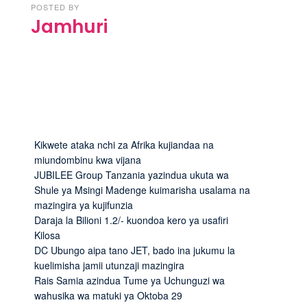
POSTED BY
Jamhuri
Kikwete ataka nchi za Afrika kujiandaa na
miundombinu kwa vijana
JUBILEE Group Tanzania yazindua ukuta wa
Shule ya Msingi Madenge kuimarisha usalama na
mazingira ya kujifunzia
Daraja la Bilioni 1.2/- kuondoa kero ya usafiri
Kilosa
DC Ubungo aipa tano JET, bado ina jukumu la
kuelimisha jamii utunzaji mazingira
Rais Samia azindua Tume ya Uchunguzi wa
wahusika wa matuki ya Oktoba 29