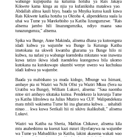
wabunge kujiepusha na kutumia hotuba ya Rais Jakaya
Kikwete kama kinga au njia ya kufanikisha matakwa yao.
Abdallah alitoa kauli hiyo, baada ya Mnyika kutoa kauli kuwa
Rais Kikwete katika hotuba ya Oktoba 4, alipendekeza suala la
uhai wa Tume ya Marekebisho ya Katiba lizungumzwe. “Rais
alisema jambo hili linazungumzika, ndiyo maana sasa
tunazungumza,” alisema.
Spika wa Bunge, Anne Makinda, alisema dhana ya kutoongeza
idadi kubwa ya wajumbe wa Bunge la Kutunga Katiba
imetokana na ukweli kwamba gharama ya Bunge hilo ni
kubwa, na nafasi ya wabunge kuendesha mkutano wao inaweza
kuwa tatizo ikiwa idadi itaendelea kuongezwa bila ukomo
kutokana na kutokuwapo ukumbi wenye uwezo wa kuchukua
idadi kubwa ya wajumbe.
Baada ya mabishano ya muda kidogo, Mbunge wa Isimani,
ambaye pia ni Waziri wa Nchi Ofisi ya Waziri Mkuu (Sera na
Uratibu wa Bunge), William Lukuvi, alisema: “Sasa naomba
nitoe siri ambayo sikutaka kuitoa. Pendekezo la kuvunja Tume
ya Katiba lilitolewa na Julius Mtatiro wa CUF. Walipendekeza
mara mbili wakisema Tume hii ina gharama kubwa… ushahidi
ninao… kwa kuwa Serikali hii ni sikivu ikalikubali,” alisema
Lukuvi.
Waziri wa Katiba na Sheria, Mathias Chikawe, alisema kila
mtu anaheshimu na kuenzi kazi mzuri iliyofanywa na wajumbe
wa Tume ya Mabadiliko ya Katiba, lakini akasema wakati wao