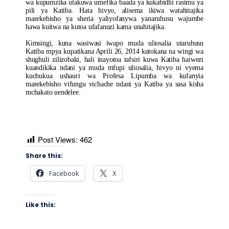
wa kupumzika utakuwa umefika baada ya kukabidhi rasimu ya
pili ya Katiba. Hata hivyo, alisema ikiwa watahitajika
marekebisho ya sheria yaliyofanywa yanaruhusu wajumbe
hawa kuitwa na kutoa ufafanuzi kama unahitajika.
Kimsingi, kuna wasiwasi iwapo muda uliosalia utaruhusu
Katiba mpya kupatikana Aprili 26, 2014 kutokana na wingi wa
shughuli zilizobaki, hali inayotoa tafsiri kuwa Katiba haiwezi
kuandikika ndani ya muda mfupi uliosalia, hivyo ni vyema
kuchukua ushauri wa Profesa Lipumba wa kufanyia
marekebisho vifungu vichache ndani ya Katiba ya sasa kisha
mchakato uendelee.
Post Views:
462
Share this:
Facebook
X
Like this: