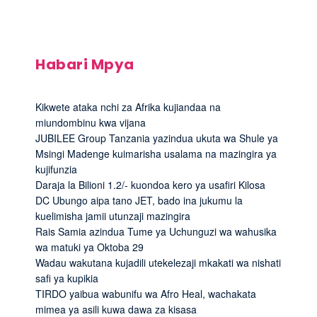
Habari Mpya
Kikwete ataka nchi za Afrika kujiandaa na
miundombinu kwa vijana
JUBILEE Group Tanzania yazindua ukuta wa Shule ya
Msingi Madenge kuimarisha usalama na mazingira ya
kujifunzia
Daraja la Bilioni 1.2/- kuondoa kero ya usafiri Kilosa
DC Ubungo aipa tano JET, bado ina jukumu la
kuelimisha jamii utunzaji mazingira
Rais Samia azindua Tume ya Uchunguzi wa wahusika
wa matuki ya Oktoba 29
Wadau wakutana kujadili utekelezaji mkakati wa nishati
safi ya kupikia
TIRDO yaibua wabunifu wa Afro Heal, wachakata
mimea ya asili kuwa dawa za kisasa