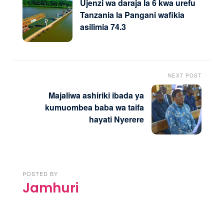
Ujenzi wa daraja la 6 kwa urefu
Tanzania la Pangani wafikia
asilimia 74.3
NEXT POST
Majaliwa ashiriki ibada ya
kumuombea baba wa taifa
hayati Nyerere
POSTED BY
Jamhuri