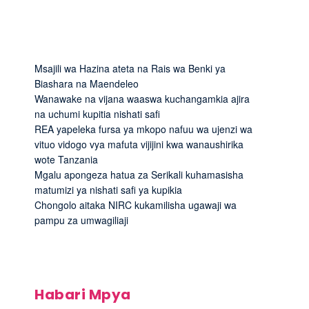
Msajili wa Hazina ateta na Rais wa Benki ya
Biashara na Maendeleo
Wanawake na vijana waaswa kuchangamkia ajira
na uchumi kupitia nishati safi
REA yapeleka fursa ya mkopo nafuu wa ujenzi wa
vituo vidogo vya mafuta vijijini kwa wanaushirika
wote Tanzania
Mgalu apongeza hatua za Serikali kuhamasisha
matumizi ya nishati safi ya kupikia
Chongolo aitaka NIRC kukamilisha ugawaji wa
pampu za umwagiliaji
Habari Mpya