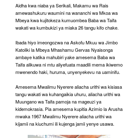
Aidha kwa niaba ya Serikali, Makamu wa Rais
amewashukuru waumini na wananchi wa Mkoa wa
Mbeya kwa kujitokeza kumuombea Baba wa Taifa
wakati wa kumbukizi ya miaka 26 tangu kifo chake.
Ibada hiyo imeongozwa na Askofu Mkuu wa Jimbo
Katoliki la Mbeya Mhashamu Gervas Nyaisonga
ambaye katika mahubiri yake amesema Baba wa
Taifa alikuwa ni mtu aliyefuata maadili mema ikiwemo
mwenendo haki, huruma, unyenyekevu na uaminifu.
Amesema Mwalimu Nyerere aliacha urithi wa kisiasa
tangu wakati wa kuhangaikia uhuru, aliacha urithi wa
Muungano wa Taifa pamoja na mageuzi ya
kidemokrasia. Pia amesema kupitia Azimio la Arusha
mwaka 1967 Mwalimu Nyerere aliacha urithi wa
kijamii na kiuchumi ili kujenga jamii yenye usawa.