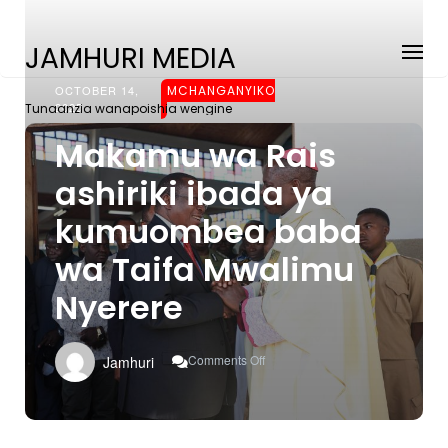
JAMHURI MEDIA
OCTOBER 14,
MCHANGANYIKO
2025
Tunaanzia wanapoishia wengine
Makamu wa Rais
ashiriki ibada ya
kumuombea baba
wa Taifa Mwalimu
Nyerere
On
Comments Off
Jamhuri
Makamu
Wa
Rais
Ashiriki
Ibada