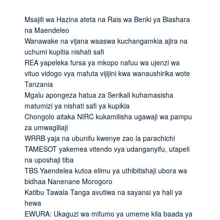
Msajili wa Hazina ateta na Rais wa Benki ya Biashara
na Maendeleo
Wanawake na vijana waaswa kuchangamkia ajira na
uchumi kupitia nishati safi
REA yapeleka fursa ya mkopo nafuu wa ujenzi wa
vituo vidogo vya mafuta vijijini kwa wanaushirika wote
Tanzania
Mgalu apongeza hatua za Serikali kuhamasisha
matumizi ya nishati safi ya kupikia
Chongolo aitaka NIRC kukamilisha ugawaji wa pampu
za umwagiliaji
WRRB yaja na ubunifu kwenye zao la parachichi
TAMESOT yakemea vitendo vya udanganyifu, utapeli
na uposhaji tiba
TBS Yaendelea kutoa elimu ya uthibitishaji ubora wa
bidhaa Nanenane Morogoro
Katibu Tawala Tanga avutiwa na sayansi ya hali ya
hewa
EWURA: Ukaguzi wa mifumo ya umeme kila baada ya