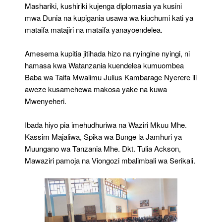
Mashariki, kushiriki kujenga diplomasia ya kusini
mwa Dunia na kupigania usawa wa kiuchumi kati ya
mataifa matajiri na mataifa yanayoendelea.
Amesema kupitia jitihada hizo na nyingine nyingi, ni
hamasa kwa Watanzania kuendelea kumuombea
Baba wa Taifa Mwalimu Julius Kambarage Nyerere ili
aweze kusamehewa makosa yake na kuwa ​
Mwenyeheri.
Ibada hiyo pia imehudhuriwa na Waziri Mkuu Mhe.
Kassim Majaliwa, Spika wa Bunge la Jamhuri ya
Muungano wa Tanzania Mhe. Dkt. Tulia Ackson,
Mawaziri pamoja na Viongozi mbalimbali wa Serikali.