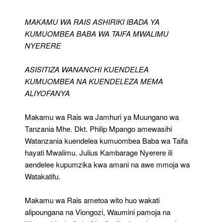
Ya
Kumuombea
MAKAMU WA RAIS ASHIRIKI IBADA YA
Baba
KUMUOMBEA BABA WA TAIFA MWALIMU
Wa
NYERERE
Taifa
Mwalimu
Nyerere
ASISITIZA WANANCHI KUENDELEA
KUMUOMBEA NA KUENDELEZA MEMA
ALIYOFANYA
Makamu wa Rais wa Jamhuri ya Muungano wa
Tanzania Mhe. Dkt. Philip Mpango amewasihi
Watanzania kuendelea kumuombea Baba wa Taifa
hayati Mwalimu. Julius Kambarage Nyerere ili
aendelee kupumzika kwa amani na awe mmoja wa
Watakatifu.
Makamu wa Rais ametoa wito huo wakati
alipoungana na Viongozi, Waumini pamoja na